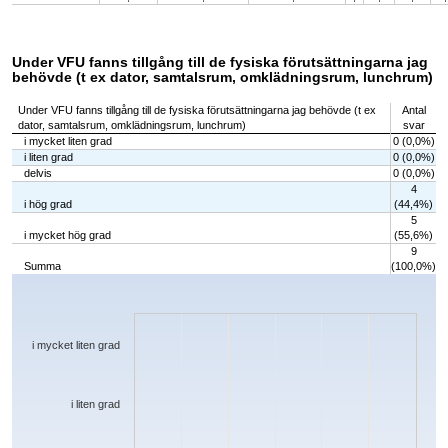
Under VFU fanns tillgång till de fysiska förutsättningarna jag
behövde (t ex dator, samtalsrum, omklädningsrum, lunchrum)
Under VFU fanns tillgång till de fysiska förutsättningarna jag behövde (t ex
Antal
dator, samtalsrum, omklädningsrum, lunchrum)
svar
i mycket liten grad
0 (0,0%)
i liten grad
0 (0,0%)
delvis
0 (0,0%)
4
i hög grad
(44,4%)
5
i mycket hög grad
(55,6%)
9
Summa
(100,0%)
Chart
Bar chart with 5 bars.
The chart has 1 X axis displaying categories.
The chart has 1 Y axis displaying values. Data ranges from 0 to 5.
i mycket liten grad
i liten grad