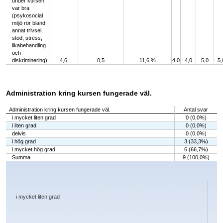
under kursen
var bra
(psykosocial
miljö rör bland
annat trivsel,
stöd, stress,
likabehandling
och
diskriminering).
4,6
0,5
11,6 %
4,0
4,0
5,0
5,
Administration kring kursen fungerade väl.
Administration kring kursen fungerade väl.
Antal svar
i mycket liten grad
0 (0,0%)
i liten grad
0 (0,0%)
delvis
0 (0,0%)
i hög grad
3 (33,3%)
i mycket hög grad
6 (66,7%)
Summa
9 (100,0%)
Chart
Bar chart with 5 bars.
The chart has 1 X axis displaying categories.
The chart has 1 Y axis displaying values. Data ranges from 0 to 6.
i mycket liten grad