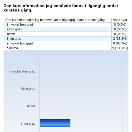
Den kursinformation jag behövde fanns tillgänglig under
kursens gång.
Den kursinformation jag behövde fanns tillgänglig under kursens gång.
Antal svar
i mycket liten grad
0 (0,0%)
i liten grad
0 (0,0%)
delvis
0 (0,0%)
i hög grad
3 (33,3%)
i mycket hög grad
6 (66,7%)
Summa
9 (100,0%)
Chart
Bar chart with 5 bars.
The chart has 1 X axis displaying categories.
The chart has 1 Y axis displaying values. Data ranges from 0 to 6.
i mycket liten grad
i liten grad
delvis
i hög grad