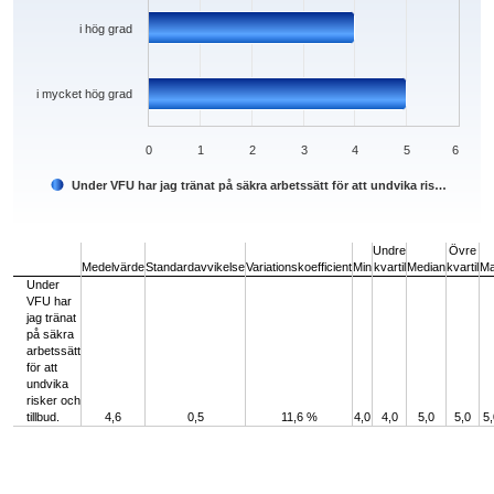
i hög grad
i mycket hög grad
0
1
2
3
4
5
6
Under VFU har jag tränat på säkra arbetssätt för att undvika ris…
End of interactive chart.
Undre
Övre
Medelvärde
Standardavvikelse
Variationskoefficient
Min
kvartil
Median
kvartil
M
Under
VFU har
jag tränat
på säkra
arbetssätt
för att
undvika
risker och
tillbud.
4,6
0,5
11,6 %
4,0
4,0
5,0
5,0
5,