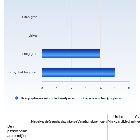
i liten grad
delvis
i hög grad
i mycket hög grad
0
1
2
3
4
5
6
Den psykosociala arbetsmiljön under kursen var bra (psykoso…
End of interactive chart.
Undre
Öv
Medelvärde
Standardavvikelse
Variationskoefficient
Min
kvartil
Median
kvar
Den
psykosociala
arbetsmiljön