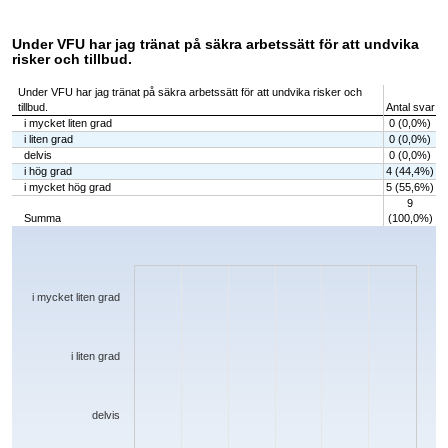
Under VFU har jag tränat på säkra arbetssätt för att undvika
risker och tillbud.
Under VFU har jag tränat på säkra arbetssätt för att undvika risker och
tillbud.
Antal svar
i mycket liten grad
0 (0,0%)
i liten grad
0 (0,0%)
delvis
0 (0,0%)
i hög grad
4 (44,4%)
i mycket hög grad
5 (55,6%)
9
Summa
(100,0%)
Chart
Bar chart with 5 bars.
The chart has 1 X axis displaying categories.
The chart has 1 Y axis displaying values. Data ranges from 0 to 5.
i mycket liten grad
i liten grad
delvis