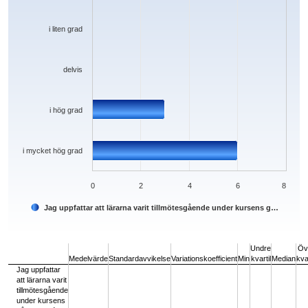
i liten grad
delvis
i hög grad
i mycket hög grad
0
2
4
6
8
Jag uppfattar att lärarna varit tillmötesgående under kursens g…
End of interactive chart.
Undre
Öv
Medelvärde
Standardavvikelse
Variationskoefficient
Min
kvartil
Median
kvar
Jag uppfattar
att lärarna varit
tillmötesgående
under kursens