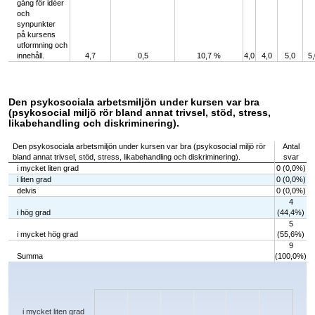
gång för idéer
och
synpunkter
på kursens
utformning och
innehåll.
4,7
0,5
10,7 %
4,0
4,0
5,0
5,
Den psykosociala arbetsmiljön under kursen var bra
(psykosocial miljö rör bland annat trivsel, stöd, stress,
likabehandling och diskriminering).
Den psykosociala arbetsmiljön under kursen var bra (psykosocial miljö rör
Antal
bland annat trivsel, stöd, stress, likabehandling och diskriminering).
svar
i mycket liten grad
0 (0,0%)
i liten grad
0 (0,0%)
delvis
0 (0,0%)
4
i hög grad
(44,4%)
5
i mycket hög grad
(55,6%)
9
Summa
(100,0%)
Chart
Bar chart with 5 bars.
The chart has 1 X axis displaying categories.
The chart has 1 Y axis displaying values. Data ranges from 0 to 5.
i mycket liten grad