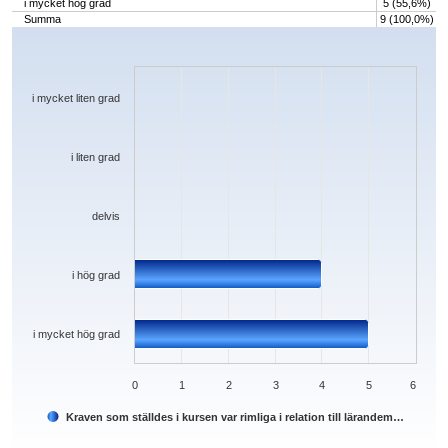
i mycket hög grad
5 (55,6%)
Summa
9 (100,0%)
Chart
Bar chart with 5 bars.
The chart has 1 X axis displaying categories.
The chart has 1 Y axis displaying values. Data ranges from 0 to 5.
i mycket liten grad
i liten grad
delvis
i hög grad
i mycket hög grad
0
1
2
3
4
5
6
Kraven som ställdes i kursen var rimliga i relation till lärandem…