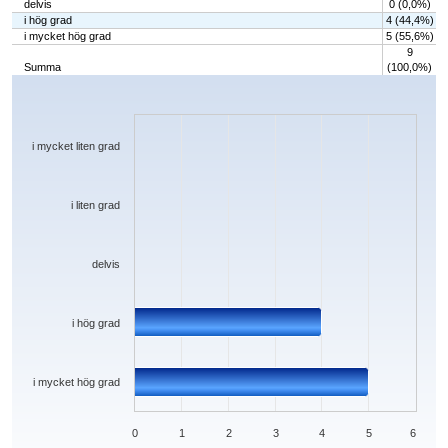
delvis
0 (0,0%)
i hög grad
4 (44,4%)
i mycket hög grad
5 (55,6%)
9
Summa
(100,0%)
Chart
Bar chart with 5 bars.
The chart has 1 X axis displaying categories.
The chart has 1 Y axis displaying values. Data ranges from 0 to 5.
i mycket liten grad
i liten grad
delvis
i hög grad
i mycket hög grad
0
1
2
3
4
5
6