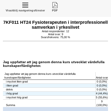
Visa/dölj navigeringsfönster
PDF
7KF011 HT24 Fysioterapeuten i interprofessionell
samverkan i yrkeslivet
Antal respondenter: 12
Antal svar: 9
Svarsfrekvens: 75,00 %
Jag uppfattar att jag genom denna kurs utvecklat värdefulla
kunskaper/färdigheter.
Jag uppfattar att jag genom denna kurs utvecklat värdefulla
kunskaper/färdigheter.
Antal svar
i mycket liten grad
0 (0,0%)
i liten grad
0 (0,0%)
delvis
0 (0,0%)
i hög grad
4 (44,4%)
i mycket hög grad
5 (55,6%)
9
Summa
(100,0%)
Chart