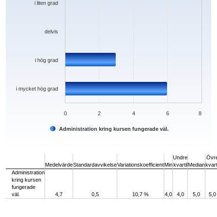
i liten grad
delvis
i hög grad
i mycket hög grad
0
2
4
6
8
Administration kring kursen fungerade väl.
End of interactive chart.
Undre
Övr
Medelvärde
Standardavvikelse
Variationskoefficient
Min
kvartil
Median
kvart
Administration
kring kursen
fungerade
väl.
4,7
0,5
10,7 %
4,0
4,0
5,0
5,0