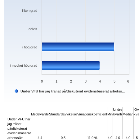
i liten grad
delvis
i hög grad
i mycket hög grad
0
1
2
3
4
5
6
Under VFU har jag tränat på/diskuterat evidensbaserat arbetss…
End of interactive chart.
Undre
Öv
Medelvärde
Standardavvikelse
Variationskoefficient
Min
kvartil
Median
kvar
Under VFU har
jag tränat
på/diskuterat
evidensbaserat
arbetssätt
4,4
0,5
11,9 %
4,0
4,0
4,0
5,