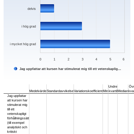
delvis
i hög grad
i mycket hög grad
0
1
2
3
4
5
6
Jag uppfattar att kursen har stimulerat mig till ett vetenskaplig…
End of interactive chart.
Undre
Öv
Medelvärde
Standardavvikelse
Variationskoefficient
Min
kvartil
Median
kvar
Jag uppfattar
att kursen har
stimulerat mig
till ett
vetenskapligt
förhållningssätt
(till exempel
analytiskt och
kritiskt