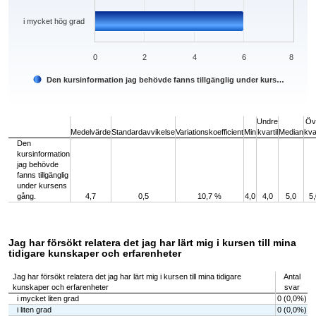
i mycket hög grad
0
2
4
6
8
Den kursinformation jag behövde fanns tillgänglig under kurs…
End of interactive chart.
Undre
Öv
Medelvärde
Standardavvikelse
Variationskoefficient
Min
kvartil
Median
kvar
Den
kursinformation
jag behövde
fanns tillgänglig
under kursens
gång.
4,7
0,5
10,7 %
4,0
4,0
5,0
5,
Jag har försökt relatera det jag har lärt mig i kursen till mina
tidigare kunskaper och erfarenheter
Jag har försökt relatera det jag har lärt mig i kursen till mina tidigare
Antal
kunskaper och erfarenheter
svar
i mycket liten grad
0 (0,0%)
i liten grad
0 (0,0%)