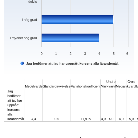
delvis
i hög grad
i mycket hög grad
0
1
2
3
4
5
6
Jag bedömer att jag har uppnått kursens alla lärandemål.
End of interactive chart.
Undre
Övre
Medelvärde
Standardavvikelse
Variationskoefficient
Min
kvartil
Median
kvartil
Jag
bedömer
att jag har
uppnått
kursens
alla
lärandemål.
4,4
0,5
11,9 %
4,0
4,0
4,0
5,0