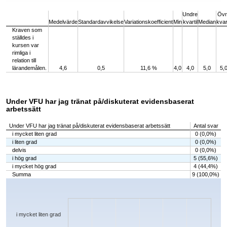
End of interactive chart.
Undre
Övr
Medelvärde
Standardavvikelse
Variationskoefficient
Min
kvartil
Median
kvart
Kraven som
ställdes i
kursen var
rimliga i
relation till
lärandemålen.
4,6
0,5
11,6 %
4,0
4,0
5,0
5,
Under VFU har jag tränat på/diskuterat evidensbaserat
arbetssätt
Under VFU har jag tränat på/diskuterat evidensbaserat arbetssätt
Antal svar
i mycket liten grad
0 (0,0%)
i liten grad
0 (0,0%)
delvis
0 (0,0%)
i hög grad
5 (55,6%)
i mycket hög grad
4 (44,4%)
Summa
9 (100,0%)
Chart
Bar chart with 5 bars.
The chart has 1 X axis displaying categories.
The chart has 1 Y axis displaying values. Data ranges from 0 to 5.
i mycket liten grad