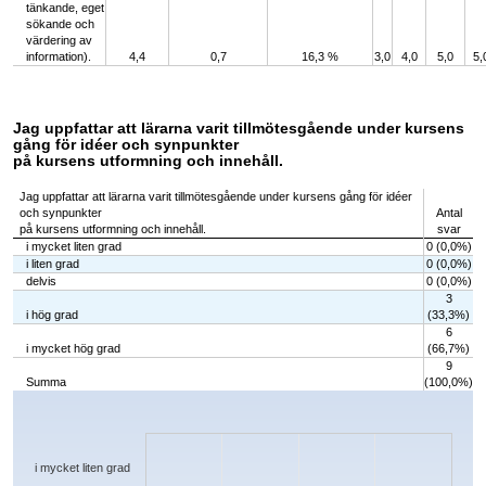
tänkande, eget
sökande och
värdering av
information).
4,4
0,7
16,3 %
3,0
4,0
5,0
5,
Jag uppfattar att lärarna varit tillmötesgående under kursens
gång för idéer och synpunkter
på kursens utformning och innehåll.
Jag uppfattar att lärarna varit tillmötesgående under kursens gång för idéer
och synpunkter
Antal
på kursens utformning och innehåll.
svar
i mycket liten grad
0 (0,0%)
i liten grad
0 (0,0%)
delvis
0 (0,0%)
3
i hög grad
(33,3%)
6
i mycket hög grad
(66,7%)
9
Summa
(100,0%)
Chart
Bar chart with 5 bars.
The chart has 1 X axis displaying categories.
The chart has 1 Y axis displaying values. Data ranges from 0 to 6.
i mycket liten grad