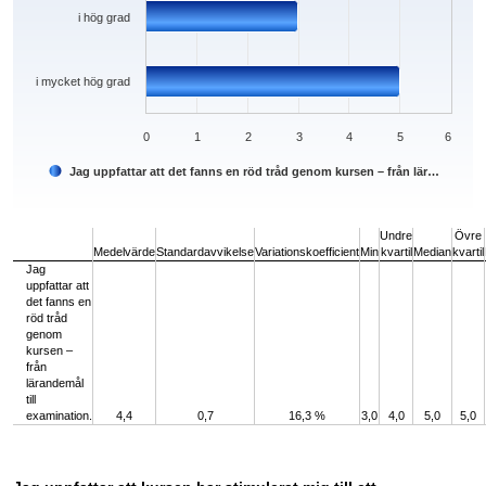
i hög grad
i mycket hög grad
0
1
2
3
4
5
6
Jag uppfattar att det fanns en röd tråd genom kursen – från lär…
End of interactive chart.
Undre
Övre
Medelvärde
Standardavvikelse
Variationskoefficient
Min
kvartil
Median
kvartil
Jag
uppfattar att
det fanns en
röd tråd
genom
kursen –
från
lärandemål
till
examination.
4,4
0,7
16,3 %
3,0
4,0
5,0
5,0