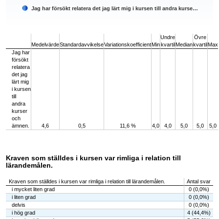
Jag har försökt relatera det jag lärt mig i kursen till andra kurse…
End of interactive chart.
Undre
Övre
Medelvärde
Standardavvikelse
Variationskoefficient
Min
kvartil
Median
kvartil
Max
Jag har
försökt
relatera
det jag
lärt mig
i kursen
till
andra
kurser
och
ämnen.
4,6
0,5
11,6 %
4,0
4,0
5,0
5,0
5,0
Kraven som ställdes i kursen var rimliga i relation till
lärandemålen.
Kraven som ställdes i kursen var rimliga i relation till lärandemålen.
Antal svar
i mycket liten grad
0 (0,0%)
i liten grad
0 (0,0%)
delvis
0 (0,0%)
i hög grad
4 (44,4%)