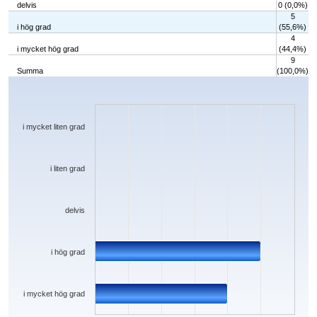
delvis
0 (0,0%)
5
i hög grad
(55,6%)
4
i mycket hög grad
(44,4%)
9
Summa
(100,0%)
Chart
Bar chart with 5 bars.
The chart has 1 X axis displaying categories.
The chart has 1 Y axis displaying values. Data ranges from 0 to 5.
i mycket liten grad
i liten grad
delvis
i hög grad
i mycket hög grad