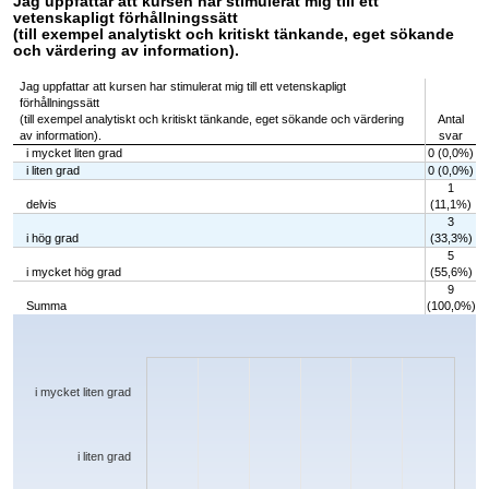
Jag uppfattar att kursen har stimulerat mig till ett
vetenskapligt förhållningssätt
(till exempel analytiskt och kritiskt tänkande, eget sökande
och värdering av information).
Jag uppfattar att kursen har stimulerat mig till ett vetenskapligt
förhållningssätt
(till exempel analytiskt och kritiskt tänkande, eget sökande och värdering
Antal
av information).
svar
i mycket liten grad
0 (0,0%)
i liten grad
0 (0,0%)
1
delvis
(11,1%)
3
i hög grad
(33,3%)
5
i mycket hög grad
(55,6%)
9
Summa
(100,0%)
Chart
Bar chart with 5 bars.
The chart has 1 X axis displaying categories.
The chart has 1 Y axis displaying values. Data ranges from 0 to 5.
i mycket liten grad
i liten grad