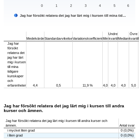
0
1
2
3
4
5
6
Jag har försökt relatera det jag har lärt mig i kursen till mina tid…
End of interactive chart.
Undre
Övre
Medelvärde
Standardavvikelse
Variationskoefficient
Min
kvartil
Median
kvartil
Jag har
försökt
relatera det
jag har lärt
mig i kursen
till mina
tidigare
kunskaper
och
erfarenheter
4,4
0,5
11,9 %
4,0
4,0
4,0
5,0
Jag har försökt relatera det jag lärt mig i kursen till andra
kurser och ämnen.
Jag har försökt relatera det jag lärt mig i kursen till andra kurser och
ämnen.
Antal svar
i mycket liten grad
0 (0,0%)
i liten grad
0 (0,0%)