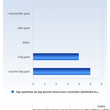
Bar chart with 5 bars.
The chart has 1 X axis displaying categories.
The chart has 1 Y axis displaying values. Data ranges from 0 to 5.
i mycket liten grad
i liten grad
delvis
i hög grad
i mycket hög grad
0
1
2
3
4
5
6
Jag uppfattar att jag genom denna kurs utvecklat värdefulla ku…
End of interactive chart.
Undre