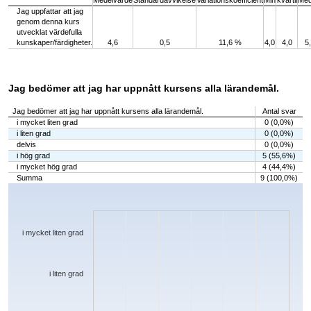
Medelvärde
Standardavvikelse
Variationskoefficient
Min
kvartil
Med
Jag uppfattar att jag
genom denna kurs
utvecklat värdefulla
kunskaper/färdigheter.
4,6
0,5
11,6 %
4,0
4,0
5
Jag bedömer att jag har uppnått kursens alla lärandemål.
Jag bedömer att jag har uppnått kursens alla lärandemål.
Antal svar
i mycket liten grad
0 (0,0%)
i liten grad
0 (0,0%)
delvis
0 (0,0%)
i hög grad
5 (55,6%)
i mycket hög grad
4 (44,4%)
Summa
9 (100,0%)
Chart
Bar chart with 5 bars.
The chart has 1 X axis displaying categories.
The chart has 1 Y axis displaying values. Data ranges from 0 to 5.
i mycket liten grad
i liten grad