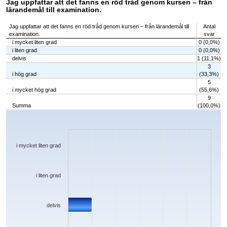
Jag uppfattar att det fanns en röd tråd genom kursen – från
lärandemål till examination.
Jag uppfattar att det fanns en röd tråd genom kursen – från lärandemål till
Antal
examination.
svar
i mycket liten grad
0 (0,0%)
i liten grad
0 (0,0%)
delvis
1 (11,1%)
3
i hög grad
(33,3%)
5
i mycket hög grad
(55,6%)
9
Summa
(100,0%)
Chart
Bar chart with 5 bars.
The chart has 1 X axis displaying categories.
The chart has 1 Y axis displaying values. Data ranges from 0 to 5.
i mycket liten grad
i liten grad
delvis