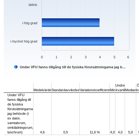
delvis
i hög grad
i mycket hög grad
0
1
2
3
4
5
6
Under VFU fanns tillgång till de fysiska förutsättningarna jag b…
End of interactive chart.
Undre
Ö
Medelvärde
Standardavvikelse
Variationskoefficient
Min
kvartil
Median
kv
Under VFU
fanns tillgång till
de fysiska
förutsättningarna
jag behövde (t
ex dator,
samtalsrum,
omklädningsrum,
lunchrum)
4,6
0,5
11,6 %
4,0
4,0
5,0