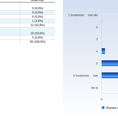
Antal svar
Bar chart with 7 bars.
0 (0,0%)
The chart has 1 X axis displaying categorie
0 (0,0%)
The chart has 1 Y axis displaying values. 
1 Instämmer inte alls
0 (0,0%)
1 (3,6%)
12 (42,9%)
2
15 (53,6%)
0 (0,0%)
3
28 (100,0%)
4
5
6 Instämmer helt
Vet ej
0
Kursen s
End of interactive chart.