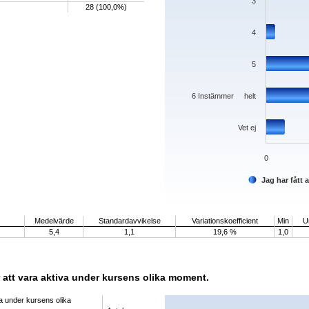
3
28 (100,0%)
4
5
6 Instämmer helt
Vet ej
0
Jag har fått
End of interactive chart.
Medelvärde
Standardavvikelse
Variationskoefficient
Min
U
5,4
1,1
19,6 %
1,0
 att vara aktiva under kursens olika moment.
Chart
va under kursens olika