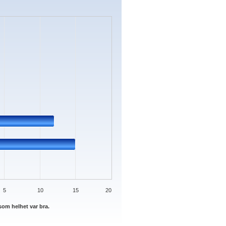
s.
Data ranges from 0 to 15.
5
10
15
20
om helhet var bra.