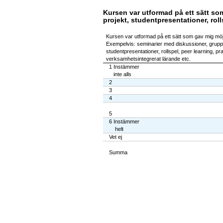
Kursen var utformad på ett sätt som
projekt, studentpresentationer, roll
Kursen var utformad på ett sätt som gav mig möjlig
Exempelvis: seminarier med diskussioner, gruppa
studentpresentationer, rollspel, peer learning, pr
verksamhetsintegrerat lärande etc.
1 Instämmer
inte alls
2
3
4
5
6 Instämmer
helt
Vet ej
Summa