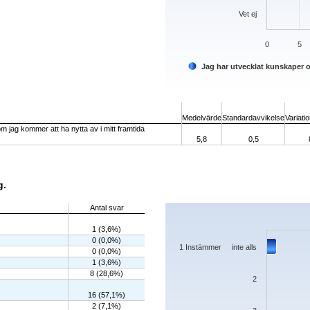
Vet ej
0
5
Jag har utvecklat kunskaper 
End of interactive chart.
Medelvärde
Standardavvikelse
Variati
 jag kommer att ha nytta av i mitt framtida
5,8
0,5
g.
Chart
Antal svar
Bar chart with 7 bars.
1 (3,6%)
The chart has 1 X axis displaying categorie
0 (0,0%)
The chart has 1 Y axis displaying values. 
1 Instämmer inte alls
0 (0,0%)
1 (3,6%)
8 (28,6%)
2
16 (57,1%)
2 (7,1%)