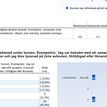
0
5
Kursen var utformad på ett sä
End of interactive chart.
Medelvärde
Standardavvikel
lighet till aktivt lärande. Exempelvis: seminarier med
entationer, rollspel, peer learning, praktiska övningar,
.
5,6
0,7
ekterad under kursen. Exempelvis: Jag var bekväm med att samarb
or och jag blev lyssnad på (inte avbruten, förlöjligad eller liknand
Chart
r kursen. Exempelvis: Jag var
tala inför gruppen, svara på
Antal
Bar chart with 7 bars.
en, förlöjligad eller liknande).
svar
The chart has 1 X axis displaying categorie
The chart has 1 Y axis displaying values. 
1 Instämmer inte alls
1 (3,6%)
0 (0,0%)
1 (3,6%)
2
2 (7,1%)
6
(21,4%)
3
18
(64,3%)