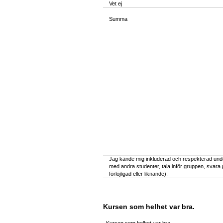
Vet ej
Summa
Jag kände mig inkluderad och respekterad un
med andra studenter, tala inför gruppen, svara 
förlöjligad eller liknande).
Kursen som helhet var bra.