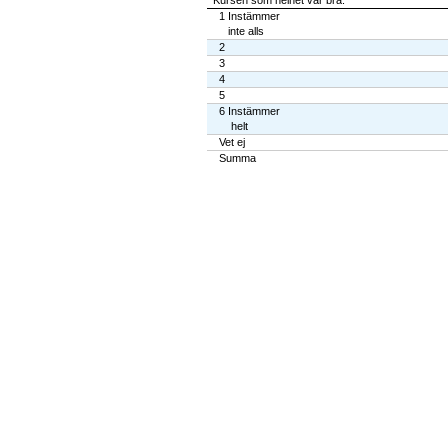
Kursen som helhet var bra.
1 Instämmer
inte alls
2
3
4
5
6 Instämmer
helt
Vet ej
Summa