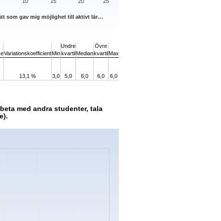
10
15
20
25
tt som gav mig möjlighet till aktivt lär…
Undre
Övre
se
Variationskoefficient
Min
kvartil
Median
kvartil
Max
13,1 %
3,0
5,0
6,0
6,0
6,0
eta med andra studenter, tala
e).
s.
Data ranges from 0 to 18.