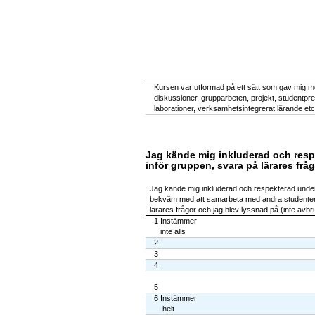
Kursen var utformad på ett sätt som gav mig möj
diskussioner, grupparbeten, projekt, studentpres
laborationer, verksamhetsintegrerat lärande etc
Jag kände mig inkluderad och resp
inför gruppen, svara på lärares fråg
Jag kände mig inkluderad och respekterad unde
bekväm med att samarbeta med andra studenter, 
lärares frågor och jag blev lyssnad på (inte avbrut
1 Instämmer
inte alls
2
3
4
5
6 Instämmer
helt