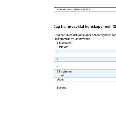
Kursen som helhet var bra.
Jag har utvecklat kunskaper och fä
Jag har utvecklat kunskaper och färdigheter som
mitt framtida yrkesutövande.
1 Instämmer
inte alls
2
3
4
5
6 Instämmer
helt
Vet ej
Summa