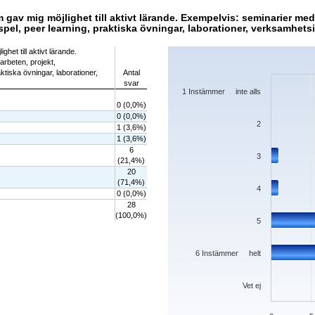
 gav mig möjlighet till aktivt lärande. Exempelvis: seminarier me
spel, peer learning, praktiska övningar, laborationer, verksamhetsi
Chart
het till aktivt lärande.
rbeten, projekt,
Bar chart with 7 bars.
aktiska övningar, laborationer,
Antal
The chart has 1 X axis displaying categorie
svar
The chart has 1 Y axis displaying values. 
1 Instämmer inte alls
0 (0,0%)
0 (0,0%)
2
1 (3,6%)
1 (3,6%)
6
3
(21,4%)
20
(71,4%)
4
0 (0,0%)
28
(100,0%)
5
6 Instämmer helt
Vet ej