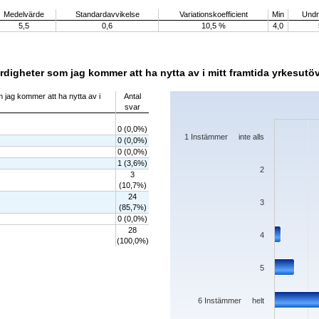
Medelvärde
Standardavvikelse
Variationskoefficient
Min
Undre
5,5
0,6
10,5 %
4,0
rdigheter som jag kommer att ha nytta av i mitt framtida yrkesutö
Chart
 jag kommer att ha nytta av i
Antal
svar
Bar chart with 7 bars.
The chart has 1 X axis displaying categorie
0 (0,0%)
The chart has 1 Y axis displaying values. 
1 Instämmer inte alls
0 (0,0%)
0 (0,0%)
1 (3,6%)
2
3
(10,7%)
24
3
(85,7%)
0 (0,0%)
28
4
(100,0%)
5
6 Instämmer helt