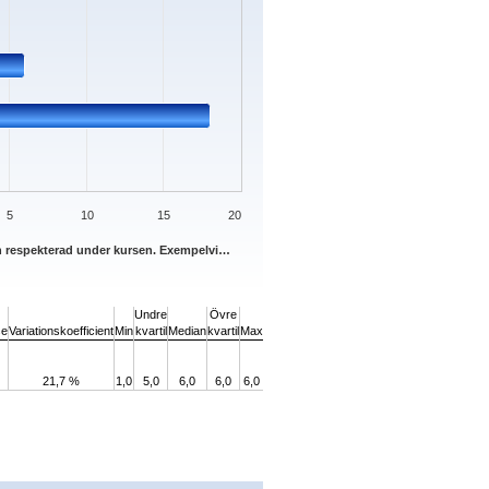
5
10
15
20
h respekterad under kursen. Exempelvi…
Undre
Övre
se
Variationskoefficient
Min
kvartil
Median
kvartil
Max
21,7 %
1,0
5,0
6,0
6,0
6,0