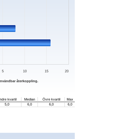
5
10
15
20
 användbar återkoppling.
ndre kvartil
Median
Övre kvartil
Max
5,0
6,0
6,0
6,0