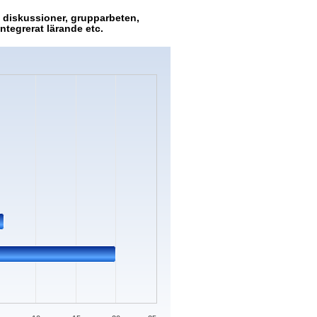
d diskussioner, grupparbeten,
ntegrerat lärande etc.
s.
Data ranges from 0 to 20.