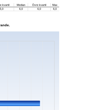
 kvartil
Median
Övre kvartil
Max
5,0
6,0
6,0
6,0
vande.
s.
Data ranges from 0 to 24.