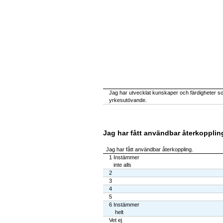
Jag har utvecklat kunskaper och färdigheter som
yrkesutövande.
Jag har fått användbar återkopplin
Jag har fått användbar återkoppling.
1 Instämmer
inte alls
2
3
4
5
6 Instämmer
helt
Vet ej