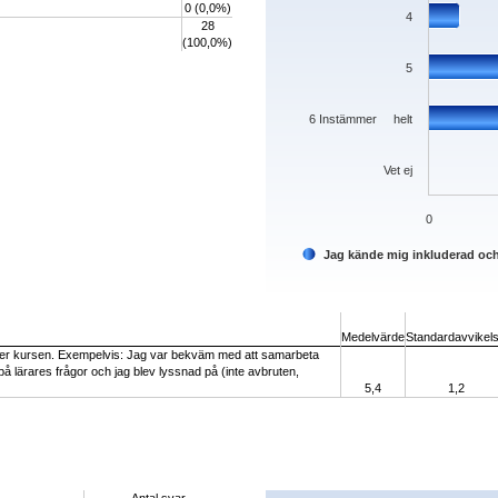
0 (0,0%)
4
28
(100,0%)
5
6 Instämmer helt
Vet ej
0
Jag kände mig inkluderad oc
End of interactive chart.
Medelvärde
Standardavvikel
der kursen. Exempelvis: Jag var bekväm med att samarbeta
på lärares frågor och jag blev lyssnad på (inte avbruten,
5,4
1,2
Chart