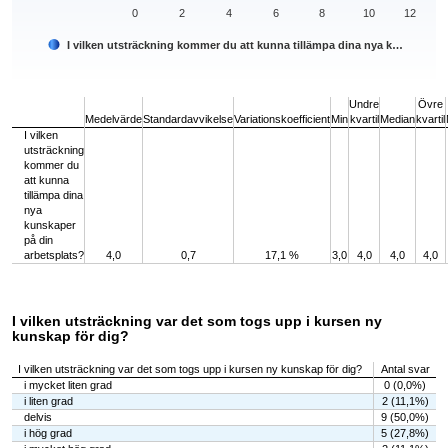
0
2
4
6
8
10
12
I vilken utsträckning kommer du att kunna tillämpa dina nya k…
End of interactive chart.
Undre
Övre
Medelvärde
Standardavvikelse
Variationskoefficient
Min
kvartil
Median
kvartil
I vilken
utsträckning
kommer du
att kunna
tillämpa dina
nya
kunskaper
på din
arbetsplats?
4,0
0,7
17,1 %
3,0
4,0
4,0
4,0
I vilken utsträckning var det som togs upp i kursen ny
kunskap för dig?
I vilken utsträckning var det som togs upp i kursen ny kunskap för dig?
Antal svar
i mycket liten grad
0 (0,0%)
i liten grad
2 (11,1%)
delvis
9 (50,0%)
i hög grad
5 (27,8%)