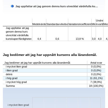
Jag uppfattar att jag genom denna kurs utvecklat värdefulla ku…
End of interactive chart.
Undre
Medelvärde
Standardavvikelse
Variationskoefficient
Min
kvartil
Med
Jag uppfattar att jag
genom denna kurs
utvecklat värdefulla
kunskaper/färdigheter.
4,4
0,6
13,8 %
3,0
4,0
4
Jag bedömer att jag har uppnått kursens alla lärandemål.
Jag bedömer att jag har uppnått kursens alla lärandemål.
Antal svar
i mycket liten grad
0 (0,0%)
i liten grad
0 (0,0%)
delvis
0 (0,0%)
i hög grad
11 (61,1%)
i mycket hög grad
7 (38,9%)
Summa
18 (100,0%)
Chart
Bar chart with 5 bars.
The chart has 1 X axis displaying categories.
The chart has 1 Y axis displaying values. Data ranges from 0 to 11.
i mycket liten grad