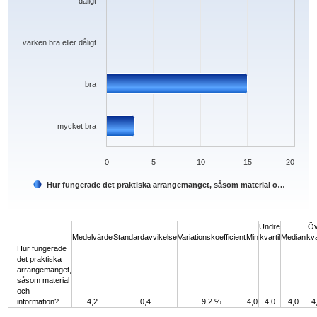
dåligt
varken bra eller dåligt
bra
mycket bra
0
5
10
15
20
Hur fungerade det praktiska arrangemanget, såsom material o…
End of interactive chart.
Undre
Öv
Medelvärde
Standardavvikelse
Variationskoefficient
Min
kvartil
Median
kva
Hur fungerade
det praktiska
arrangemanget,
såsom material
och
information?
4,2
0,4
9,2 %
4,0
4,0
4,0
4