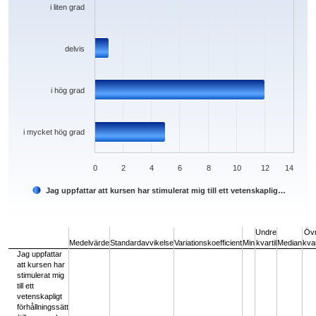
i liten grad
delvis
i hög grad
i mycket hög grad
0
2
4
6
8
10
12
14
Jag uppfattar att kursen har stimulerat mig till ett vetenskaplig…
End of interactive chart.
Undre
Öv
Medelvärde
Standardavvikelse
Variationskoefficient
Min
kvartil
Median
kvar
Jag uppfattar
att kursen har
stimulerat mig
till ett
vetenskapligt
förhållningssätt