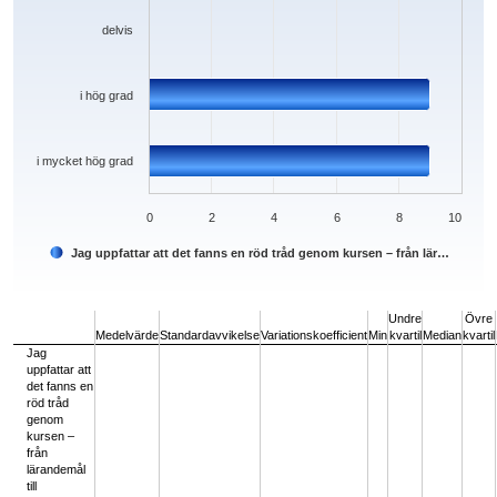
delvis
i hög grad
i mycket hög grad
0
2
4
6
8
10
Jag uppfattar att det fanns en röd tråd genom kursen – från lär…
End of interactive chart.
Undre
Övre
Medelvärde
Standardavvikelse
Variationskoefficient
Min
kvartil
Median
kvartil
Jag
uppfattar att
det fanns en
röd tråd
genom
kursen –
från
lärandemål
till