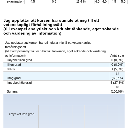
examination.
4,5
0,5
11,4 %
4,0
4,0
4,5
5,0
Jag uppfattar att kursen har stimulerat mig till ett
vetenskapligt förhållningssätt
(till exempel analytiskt och kritiskt tänkande, eget sökande
och värdering av information).
Jag uppfattar att kursen har stimulerat mig till ett vetenskapligt
förhållningssätt
(till exempel analytiskt och kritiskt tänkande, eget sökande och värdering
av information).
Antal svar
i mycket liten grad
0 (0,0%)
i liten grad
0 (0,0%)
delvis
1 (5,6%)
12
i hög grad
(66,7%)
i mycket hög grad
5 (27,8%)
18
Summa
(100,0%)
Chart
Bar chart with 5 bars.
The chart has 1 X axis displaying categories.
The chart has 1 Y axis displaying values. Data ranges from 0 to 12.
i mycket liten grad