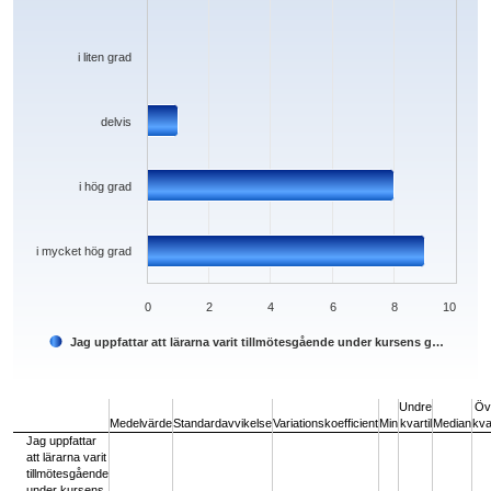
i liten grad
delvis
i hög grad
i mycket hög grad
0
2
4
6
8
10
Jag uppfattar att lärarna varit tillmötesgående under kursens g…
End of interactive chart.
Undre
Öv
Medelvärde
Standardavvikelse
Variationskoefficient
Min
kvartil
Median
kvar
Jag uppfattar
att lärarna varit
tillmötesgående
under kursens