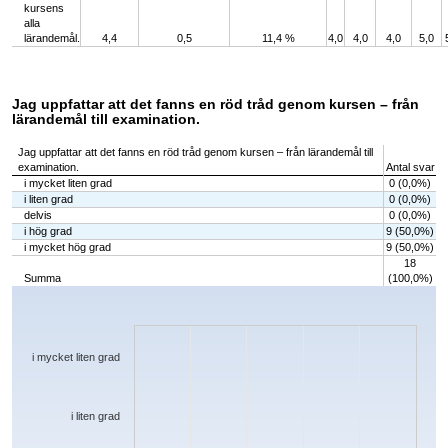
kursens
alla
lärandemål.
4,4
0,5
11,4 %
4,0
4,0
4,0
5,0
Jag uppfattar att det fanns en röd tråd genom kursen – från
lärandemål till examination.
Jag uppfattar att det fanns en röd tråd genom kursen – från lärandemål till
examination.
Antal svar
i mycket liten grad
0 (0,0%)
i liten grad
0 (0,0%)
delvis
0 (0,0%)
i hög grad
9 (50,0%)
i mycket hög grad
9 (50,0%)
18
Summa
(100,0%)
Chart
Bar chart with 5 bars.
The chart has 1 X axis displaying categories.
The chart has 1 Y axis displaying values. Data ranges from 0 to 9.
i mycket liten grad
i liten grad