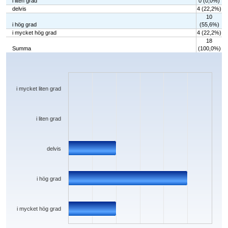
i liten grad
0 (0,0%)
delvis
4 (22,2%)
10
i hög grad
(55,6%)
i mycket hög grad
4 (22,2%)
18
Summa
(100,0%)
Chart
Bar chart with 5 bars.
The chart has 1 X axis displaying categories.
The chart has 1 Y axis displaying values. Data ranges from 0 to 10.
i mycket liten grad
i liten grad
delvis
i hög grad
i mycket hög grad