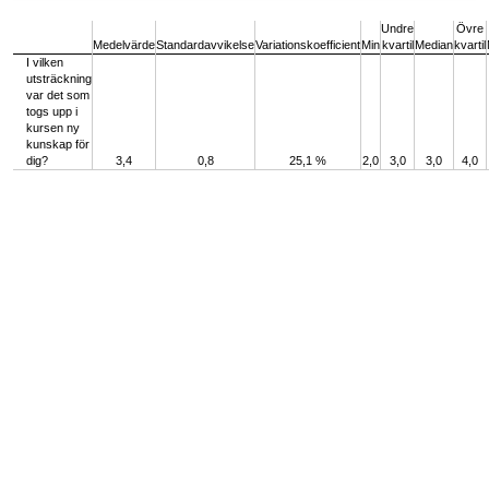
End of interactive chart.
Undre
Övre
Medelvärde
Standardavvikelse
Variationskoefficient
Min
kvartil
Median
kvartil
I vilken
utsträckning
var det som
togs upp i
kursen ny
kunskap för
dig?
3,4
0,8
25,1 %
2,0
3,0
3,0
4,0