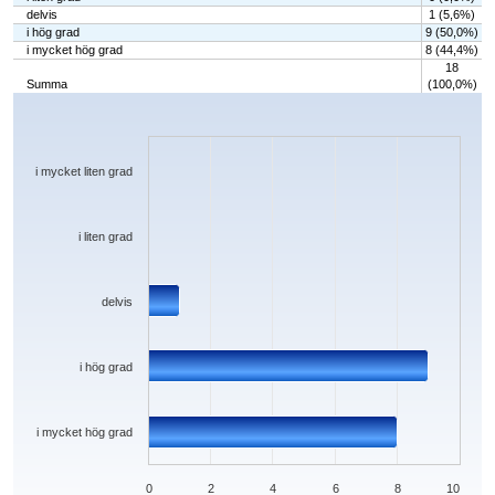
delvis
1 (5,6%)
i hög grad
9 (50,0%)
i mycket hög grad
8 (44,4%)
18
Summa
(100,0%)
Chart
Bar chart with 5 bars.
The chart has 1 X axis displaying categories.
The chart has 1 Y axis displaying values. Data ranges from 0 to 9.
i mycket liten grad
i liten grad
delvis
i hög grad
i mycket hög grad
0
2
4
6
8
10