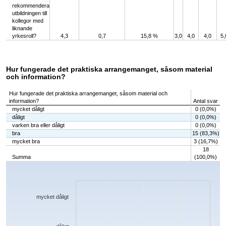
rekommendera
utbildningen till
kollegor med
liknande
yrkesroll?
4,3
0,7
15,8 %
3,0
4,0
4,0
5,
Hur fungerade det praktiska arrangemanget, såsom material
och information?
Hur fungerade det praktiska arrangemanget, såsom material och
information?
Antal svar
mycket dåligt
0 (0,0%)
dåligt
0 (0,0%)
varken bra eller dåligt
0 (0,0%)
bra
15 (83,3%)
mycket bra
3 (16,7%)
18
Summa
(100,0%)
Chart
Bar chart with 5 bars.
The chart has 1 X axis displaying categories.
The chart has 1 Y axis displaying values. Data ranges from 0 to 15.
mycket dåligt