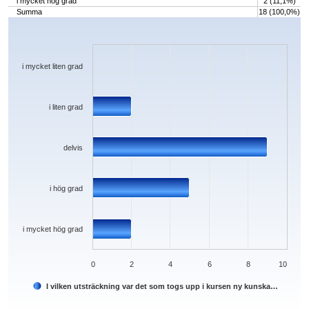
i mycket hög grad
2 (11,1%)
Summa
18 (100,0%)
Chart
Bar chart with 5 bars.
The chart has 1 X axis displaying categories.
The chart has 1 Y axis displaying values. Data ranges from 0 to 9.
i mycket liten grad
i liten grad
delvis
i hög grad
i mycket hög grad
0
2
4
6
8
10
I vilken utsträckning var det som togs upp i kursen ny kunska…