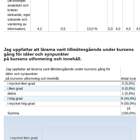
(till exempel
analytiskt och
kritiskt
tänkande, eget
sökande och
värdering av
information).
4,2
0,5
13,0 %
3,0
4,0
4,0
4,
Jag uppfattar att lärarna varit tillmötesgående under kursens
gång för idéer och synpunkter
på kursens utformning och innehåll.
Jag uppfattar att lärarna varit tillmötesgående under kursens gång för
idéer och synpunkter
på kursens utformning och innehåll.
Antal svar
i mycket liten grad
0 (0,0%)
i liten grad
0 (0,0%)
delvis
1 (5,6%)
i hög grad
8 (44,4%)
i mycket hög grad
9 (50,0%)
18
Summa
(100,0%)
Chart
Bar chart with 5 bars.
The chart has 1 X axis displaying categories.
The chart has 1 Y axis displaying values. Data ranges from 0 to 9.
i mycket liten grad