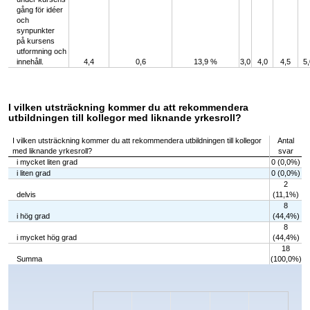
gång för idéer
och
synpunkter
på kursens
utformning och
innehåll.
4,4
0,6
13,9 %
3,0
4,0
4,5
5,
I vilken utsträckning kommer du att rekommendera
utbildningen till kollegor med liknande yrkesroll?
I vilken utsträckning kommer du att rekommendera utbildningen till kollegor
Antal
med liknande yrkesroll?
svar
i mycket liten grad
0 (0,0%)
i liten grad
0 (0,0%)
2
delvis
(11,1%)
8
i hög grad
(44,4%)
8
i mycket hög grad
(44,4%)
18
Summa
(100,0%)
Chart
Bar chart with 5 bars.
The chart has 1 X axis displaying categories.
The chart has 1 Y axis displaying values. Data ranges from 0 to 8.