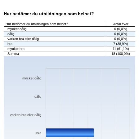
Hur bedömer du utbildningen som helhet?
Hur bedömer du utbildningen som helhet?
Antal svar
mycket dålig
0 (0,0%)
dålig
0 (0,0%)
varken bra eller dålig
0 (0,0%)
bra
7 (38,9%)
mycket bra
11 (61,1%)
Summa
18 (100,0%)
Chart
Bar chart with 5 bars.
The chart has 1 X axis displaying categories.
The chart has 1 Y axis displaying values. Data ranges from 0 to 11.
mycket dålig
dålig
varken bra eller dålig
bra