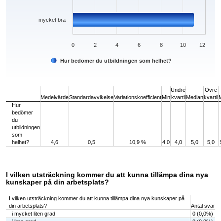
mycket bra
0
2
4
6
8
10
12
Hur bedömer du utbildningen som helhet?
End of interactive chart.
Undre
Övre
Medelvärde
Standardavvikelse
Variationskoefficient
Min
kvartil
Median
kvartil
Hur
bedömer
du
utbildningen
som
helhet?
4,6
0,5
10,9 %
4,0
4,0
5,0
5,0
I vilken utsträckning kommer du att kunna tillämpa dina nya
kunskaper på din arbetsplats?
I vilken utsträckning kommer du att kunna tillämpa dina nya kunskaper på
din arbetsplats?
Antal svar
i mycket liten grad
0 (0,0%)