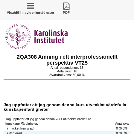
Visa/dölj navigeringsfönster
PDF
2QA308 Amning i ett interprofessionellt
perspektiv VT25
Antal respondenter: 36
Antal svar: 18
Svarsfrekvens: 50,00 %
Jag uppfattar att jag genom denna kurs utvecklat värdefulla
kunskaper/färdigheter.
Jag uppfattar att jag genom denna kurs utvecklat värdefulla
kunskaper/färdigheter.
Antal svar
i mycket liten grad
0 (0,0%)
i liten grad
0 (0,0%)