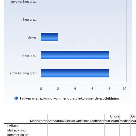
i mycket liten grad
i liten grad
delvis
i hög grad
i mycket hög grad
0
2
4
6
8
10
I vilken utsträckning kommer du att rekommendera utbildning…
End of interactive chart.
Undre
Öv
Medelvärde
Standardavvikelse
Variationskoefficient
Min
kvartil
Median
kvar
I vilken
utsträckning
kommer du att