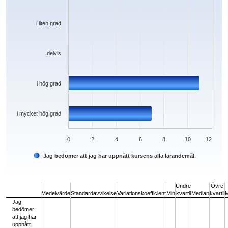
i liten grad
delvis
i hög grad
i mycket hög grad
0
2
4
6
8
10
12
Jag bedömer att jag har uppnått kursens alla lärandemål.
End of interactive chart.
Undre
Övre
Medelvärde
Standardavvikelse
Variationskoefficient
Min
kvartil
Median
kvartil
Jag
bedömer
att jag har
uppnått