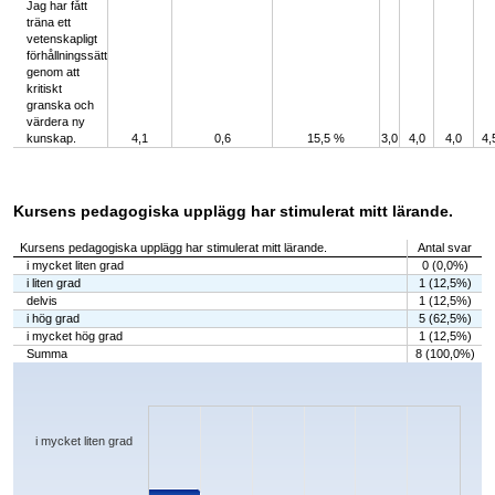
Jag har fått
träna ett
vetenskapligt
förhållningssätt
genom att
kritiskt
granska och
värdera ny
kunskap.
4,1
0,6
15,5 %
3,0
4,0
4,0
4,
Kursens pedagogiska upplägg har stimulerat mitt lärande.
Kursens pedagogiska upplägg har stimulerat mitt lärande.
Antal svar
i mycket liten grad
0 (0,0%)
i liten grad
1 (12,5%)
delvis
1 (12,5%)
i hög grad
5 (62,5%)
i mycket hög grad
1 (12,5%)
Summa
8 (100,0%)
Chart
Bar chart with 5 bars.
The chart has 1 X axis displaying categories.
The chart has 1 Y axis displaying values. Data ranges from 0 to 5.
i mycket liten grad