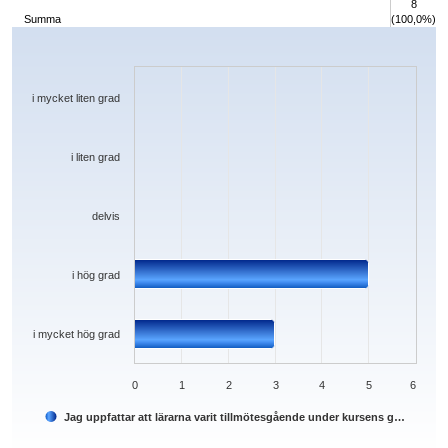
8
Summa
(100,0%)
Chart
Bar chart with 5 bars.
The chart has 1 X axis displaying categories.
The chart has 1 Y axis displaying values. Data ranges from 0 to 5.
i mycket liten grad
i liten grad
delvis
i hög grad
i mycket hög grad
0
1
2
3
4
5
6
Jag uppfattar att lärarna varit tillmötesgående under kursens g…