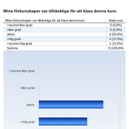
Mina förkunskaper var tillräckliga för att klara denna kurs.
Mina förkunskaper var tillräckliga för att klara denna kurs.
Antal svar
i mycket liten grad
0 (0,0%)
i liten grad
0 (0,0%)
delvis
4 (50,0%)
i hög grad
3 (37,5%)
i mycket hög grad
1 (12,5%)
Summa
8 (100,0%)
Chart
Bar chart with 5 bars.
The chart has 1 X axis displaying categories.
The chart has 1 Y axis displaying values. Data ranges from 0 to 4.
i mycket liten grad
i liten grad
delvis
i hög grad