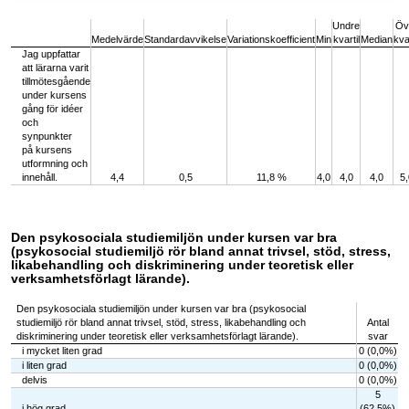
End of interactive chart.
Undre
Öv
Medelvärde
Standardavvikelse
Variationskoefficient
Min
kvartil
Median
kvar
Jag uppfattar
att lärarna varit
tillmötesgående
under kursens
gång för idéer
och
synpunkter
på kursens
utformning och
innehåll.
4,4
0,5
11,8 %
4,0
4,0
4,0
5,
Den psykosociala studiemiljön under kursen var bra
(psykosocial studiemiljö rör bland annat trivsel, stöd, stress,
likabehandling och diskriminering under teoretisk eller
verksamhetsförlagt lärande).
Den psykosociala studiemiljön under kursen var bra (psykosocial
studiemiljö rör bland annat trivsel, stöd, stress, likabehandling och
Antal
diskriminering under teoretisk eller verksamhetsförlagt lärande).
svar
i mycket liten grad
0 (0,0%)
i liten grad
0 (0,0%)
delvis
0 (0,0%)
5
i hög grad
(62,5%)