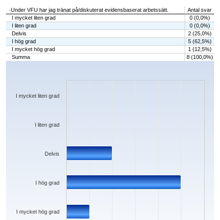
·Under VFU har jag tränat på/diskuterat evidensbaserat arbetssätt.
Antal svar
I mycket liten grad
0 (0,0%)
I liten grad
0 (0,0%)
Delvis
2 (25,0%)
I hög grad
5 (62,5%)
I mycket hög grad
1 (12,5%)
Summa
8 (100,0%)
Chart
Bar chart with 5 bars.
The chart has 1 X axis displaying categories.
The chart has 1 Y axis displaying values. Data ranges from 0 to 5.
I mycket liten grad
I liten grad
Delvis
I hög grad
I mycket hög grad