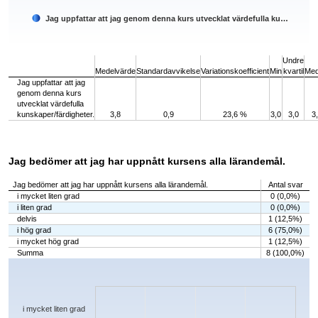
Jag uppfattar att jag genom denna kurs utvecklat värdefulla ku…
End of interactive chart.
Undre
Medelvärde
Standardavvikelse
Variationskoefficient
Min
kvartil
Med
Jag uppfattar att jag
genom denna kurs
utvecklat värdefulla
kunskaper/färdigheter.
3,8
0,9
23,6 %
3,0
3,0
3
Jag bedömer att jag har uppnått kursens alla lärandemål.
Jag bedömer att jag har uppnått kursens alla lärandemål.
Antal svar
i mycket liten grad
0 (0,0%)
i liten grad
0 (0,0%)
delvis
1 (12,5%)
i hög grad
6 (75,0%)
i mycket hög grad
1 (12,5%)
Summa
8 (100,0%)
Chart
Bar chart with 5 bars.
The chart has 1 X axis displaying categories.
The chart has 1 Y axis displaying values. Data ranges from 0 to 6.
i mycket liten grad