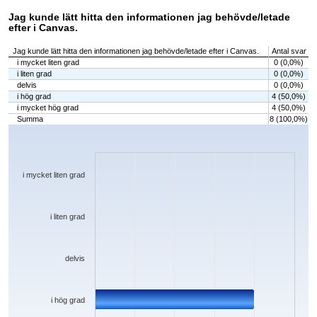
Jag kunde lätt hitta den informationen jag behövde/letade
efter i Canvas.
Jag kunde lätt hitta den informationen jag behövde/letade efter i Canvas.
Antal svar
i mycket liten grad
0 (0,0%)
i liten grad
0 (0,0%)
delvis
0 (0,0%)
i hög grad
4 (50,0%)
i mycket hög grad
4 (50,0%)
Summa
8 (100,0%)
Chart
Bar chart with 5 bars.
The chart has 1 X axis displaying categories.
The chart has 1 Y axis displaying values. Data ranges from 0 to 4.
i mycket liten grad
i liten grad
delvis
i hög grad