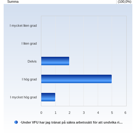
Summa
(100,0%)
Chart
Bar chart with 5 bars.
The chart has 1 X axis displaying categories.
The chart has 1 Y axis displaying values. Data ranges from 0 to 5.
I mycket liten grad
I liten grad
Delvis
I hög grad
I mycket hög grad
0
1
2
3
4
5
6
·Under VFU har jag tränat på säkra arbetssätt för att undvika ri…
End of interactive chart.