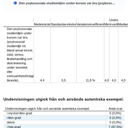
Den psykosociala studiemiljön under kursen var bra (psykoso…
End of interactive chart.
Undre
Medelvärde
Standardavvikelse
Variationskoefficient
Min
kvartil
Media
Den psykosociala
studiemiljön under
kursen var bra
(psykosocial
studiemiljö rör
bland annat trivsel,
stöd, stress,
likabehandling och
diskriminering
under teoretisk
eller
verksamhetsförlagt
lärande).
4,4
0,5
11,8 %
4,0
4,0
4,0
Undervisningen utgick från och använde autentiska exempel.
Undervisningen utgick från och använde autentiska exempel.
Antal svar
i mycket liten grad
0 (0,0%)
i liten grad
0 (0,0%)
delvis
0 (0,0%)
i hög grad
7 (87,5%)