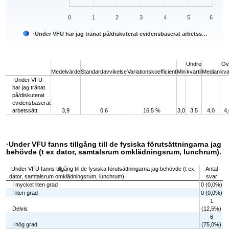
0
1
2
3
4
5
6
·Under VFU har jag tränat på/diskuterat evidensbaserat arbetss…
End of interactive chart.
Undre
Öv
Medelvärde
Standardavvikelse
Variationskoefficient
Min
kvartil
Median
kvar
·Under VFU
har jag tränat
på/diskuterat
evidensbaserat
arbetssätt.
3,9
0,6
16,5 %
3,0
3,5
4,0
4,
·Under VFU fanns tillgång till de fysiska förutsättningarna jag
behövde (t ex dator, samtalsrum omklädningsrum, lunchrum).
·Under VFU fanns tillgång till de fysiska förutsättningarna jag behövde (t ex
Antal
dator, samtalsrum omklädningsrum, lunchrum).
svar
I mycket liten grad
0 (0,0%)
I liten grad
0 (0,0%)
1
Delvis
(12,5%)
6
I hög grad
(75,0%)