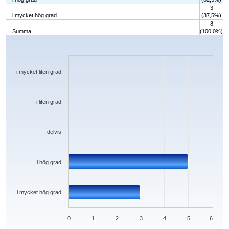
3
i mycket hög grad
(37,5%)
8
Summa
(100,0%)
Chart
Bar chart with 5 bars.
The chart has 1 X axis displaying categories.
The chart has 1 Y axis displaying values. Data ranges from 0 to 5.
i mycket liten grad
i liten grad
delvis
i hög grad
i mycket hög grad
0
1
2
3
4
5
6