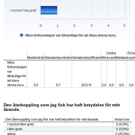
i mycket hög grad
0
1
2
3
4
5
Mina förkunskaper var tillräckliga för att klara denna kurs.
End of interactive chart.
Undre
Övre
Medelvärde
Standardavvikelse
Variationskoefficient
Min
kvartil
Median
kvarti
Mina
förkunskaper
var
tillräckliga för
att klara
denna kurs.
3,6
0,7
20,5 %
3,0
3,0
3,5
4,0
Den återkoppling som jag fick har haft betydelse för mitt
lärande.
Den återkoppling som jag fick har haft betydelse för mitt lärande.
Antal svar
i mycket liten grad
0 (0,0%)
i liten grad
0 (0,0%)
delvis
2 (25,0%)