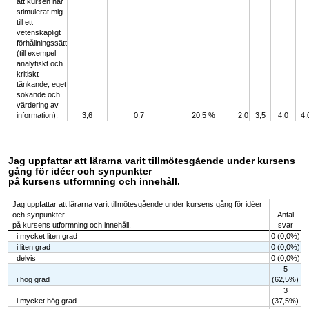
att kursen har
stimulerat mig
till ett
vetenskapligt
förhållningssätt
(till exempel
analytiskt och
kritiskt
tänkande, eget
sökande och
värdering av
information).
3,6
0,7
20,5 %
2,0
3,5
4,0
4,
Jag uppfattar att lärarna varit tillmötesgående under kursens
gång för idéer och synpunkter
på kursens utformning och innehåll.
Jag uppfattar att lärarna varit tillmötesgående under kursens gång för idéer
och synpunkter
Antal
på kursens utformning och innehåll.
svar
i mycket liten grad
0 (0,0%)
i liten grad
0 (0,0%)
delvis
0 (0,0%)
5
i hög grad
(62,5%)
3
i mycket hög grad
(37,5%)