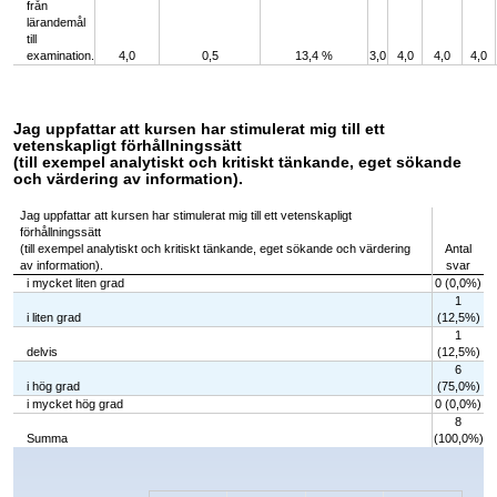
från
lärandemål
till
examination.
4,0
0,5
13,4 %
3,0
4,0
4,0
4,0
Jag uppfattar att kursen har stimulerat mig till ett
vetenskapligt förhållningssätt
(till exempel analytiskt och kritiskt tänkande, eget sökande
och värdering av information).
Jag uppfattar att kursen har stimulerat mig till ett vetenskapligt
förhållningssätt
(till exempel analytiskt och kritiskt tänkande, eget sökande och värdering
Antal
av information).
svar
i mycket liten grad
0 (0,0%)
1
i liten grad
(12,5%)
1
delvis
(12,5%)
6
i hög grad
(75,0%)
i mycket hög grad
0 (0,0%)
8
Summa
(100,0%)
Chart
Bar chart with 5 bars.
The chart has 1 X axis displaying categories.