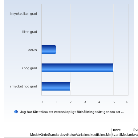
The chart has 1 X axis displaying categories.
The chart has 1 Y axis displaying values. Data ranges from 0 to 5.
i mycket liten grad
i liten grad
delvis
i hög grad
i mycket hög grad
0
1
2
3
4
5
6
Jag har fått träna ett vetenskapligt förhållningssätt genom att …
End of interactive chart.
Undre
Öv
Medelvärde
Standardavvikelse
Variationskoefficient
Min
kvartil
Median
kvar