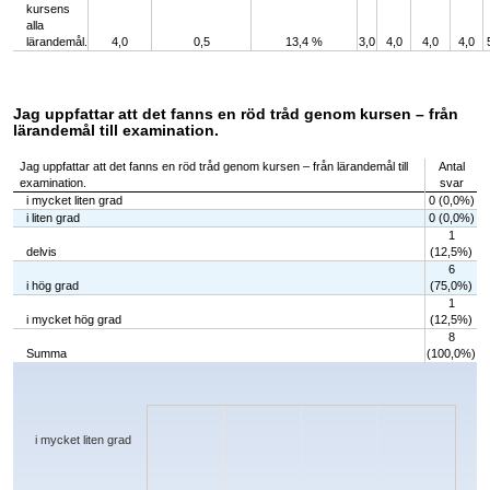
kursens
alla
lärandemål.
4,0
0,5
13,4 %
3,0
4,0
4,0
4,0
Jag uppfattar att det fanns en röd tråd genom kursen – från
lärandemål till examination.
Jag uppfattar att det fanns en röd tråd genom kursen – från lärandemål till
Antal
examination.
svar
i mycket liten grad
0 (0,0%)
i liten grad
0 (0,0%)
1
delvis
(12,5%)
6
i hög grad
(75,0%)
1
i mycket hög grad
(12,5%)
8
Summa
(100,0%)
Chart
Bar chart with 5 bars.
The chart has 1 X axis displaying categories.
The chart has 1 Y axis displaying values. Data ranges from 0 to 6.
i mycket liten grad