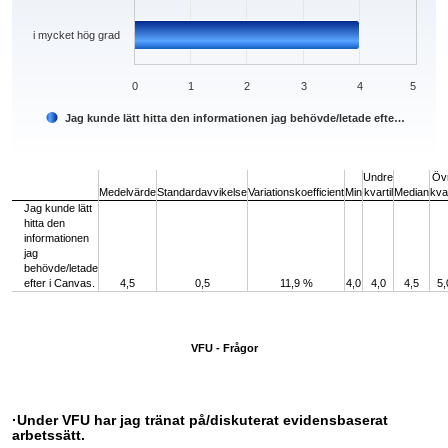
i mycket hög grad
0
1
2
3
4
5
Jag kunde lätt hitta den informationen jag behövde/letade efte…
End of interactive chart.
Undre
Öv
Medelvärde
Standardavvikelse
Variationskoefficient
Min
kvartil
Median
kvar
Jag kunde lätt
hitta den
informationen
jag
behövde/letade
efter i Canvas.
4,5
0,5
11,9 %
4,0
4,0
4,5
5,
VFU - Frågor
·Under VFU har jag tränat på/diskuterat evidensbaserat
arbetssätt.