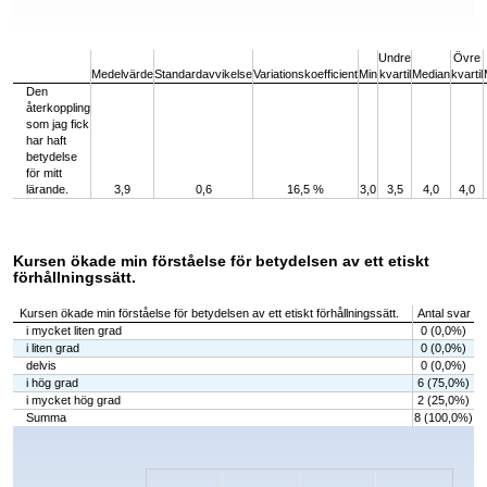
End of interactive chart.
Undre
Övre
Medelvärde
Standardavvikelse
Variationskoefficient
Min
kvartil
Median
kvartil
Den
återkoppling
som jag fick
har haft
betydelse
för mitt
lärande.
3,9
0,6
16,5 %
3,0
3,5
4,0
4,0
Kursen ökade min förståelse för betydelsen av ett etiskt
förhållningssätt.
Kursen ökade min förståelse för betydelsen av ett etiskt förhållningssätt.
Antal svar
i mycket liten grad
0 (0,0%)
i liten grad
0 (0,0%)
delvis
0 (0,0%)
i hög grad
6 (75,0%)
i mycket hög grad
2 (25,0%)
Summa
8 (100,0%)
Chart
Bar chart with 5 bars.
The chart has 1 X axis displaying categories.
The chart has 1 Y axis displaying values. Data ranges from 0 to 6.