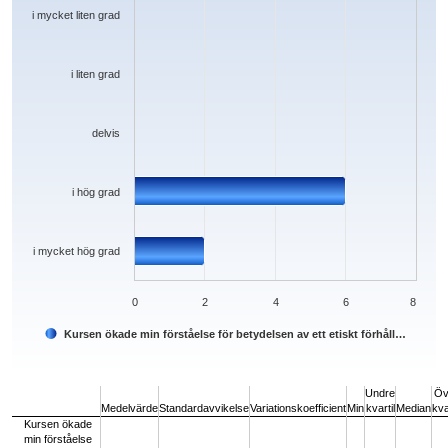
i mycket liten grad
i liten grad
delvis
i hög grad
i mycket hög grad
0
2
4
6
8
Kursen ökade min förståelse för betydelsen av ett etiskt förhåll…
End of interactive chart.
Undre
Öv
Medelvärde
Standardavvikelse
Variationskoefficient
Min
kvartil
Median
kva
Kursen ökade
min förståelse