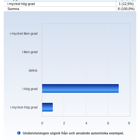
i mycket hög grad
1 (12,5%)
Summa
8 (100,0%)
Chart
Bar chart with 5 bars.
The chart has 1 X axis displaying categories.
The chart has 1 Y axis displaying values. Data ranges from 0 to 7.
i mycket liten grad
i liten grad
delvis
i hög grad
i mycket hög grad
0
2
4
6
8
Undervisningen utgick från och använde autentiska exempel.