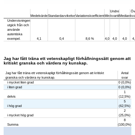
End of interactive chart.
Undre
Öv
Medelvärde
Standardavvikelse
Variationskoefficient
Min
kvartil
Median
kva
Undervisningen
utgick från och
använde
autentiska
exempel.
4,1
0,4
8,6 %
4,0
4,0
4,0
4
Jag har fått träna ett vetenskapligt förhållningssätt genom att
kritiskt granska och värdera ny kunskap.
Jag har fått träna ett vetenskapligt förhållningssätt genom att kritiskt
Antal
granska och värdera ny kunskap.
svar
i mycket liten grad
0 (0,0%)
i liten grad
0 (0,0%)
1
delvis
(12,5%)
5
i hög grad
(62,5%)
2
i mycket hög grad
(25,0%)
8
Summa
(100,0%)
Chart
Bar chart with 5 bars.