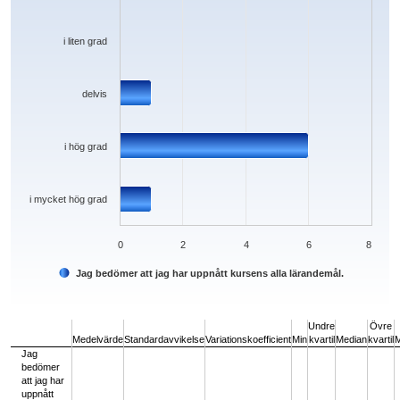
i liten grad
delvis
i hög grad
i mycket hög grad
0
2
4
6
8
Jag bedömer att jag har uppnått kursens alla lärandemål.
End of interactive chart.
Undre
Övre
Medelvärde
Standardavvikelse
Variationskoefficient
Min
kvartil
Median
kvartil
Jag
bedömer
att jag har
uppnått