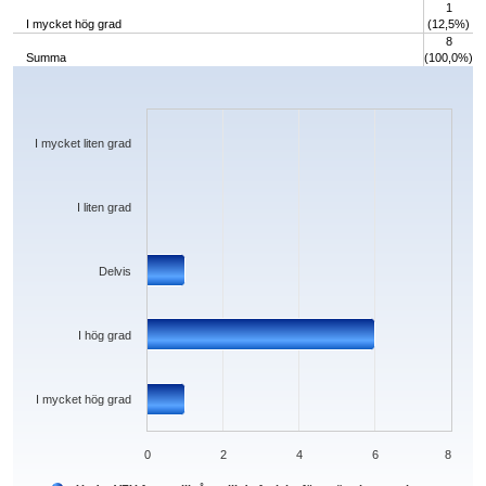
1
I mycket hög grad
(12,5%)
8
Summa
(100,0%)
Chart
Bar chart with 5 bars.
The chart has 1 X axis displaying categories.
The chart has 1 Y axis displaying values. Data ranges from 0 to 6.
I mycket liten grad
I liten grad
Delvis
I hög grad
I mycket hög grad
0
2
4
6
8