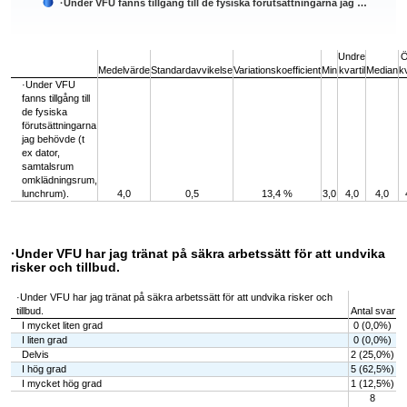
·Under VFU fanns tillgång till de fysiska förutsättningarna jag …
End of interactive chart.
Undre
Ö
Medelvärde
Standardavvikelse
Variationskoefficient
Min
kvartil
Median
kv
·Under VFU
fanns tillgång till
de fysiska
förutsättningarna
jag behövde (t
ex dator,
samtalsrum
omklädningsrum,
lunchrum).
4,0
0,5
13,4 %
3,0
4,0
4,0
·Under VFU har jag tränat på säkra arbetssätt för att undvika
risker och tillbud.
·Under VFU har jag tränat på säkra arbetssätt för att undvika risker och
tillbud.
Antal svar
I mycket liten grad
0 (0,0%)
I liten grad
0 (0,0%)
Delvis
2 (25,0%)
I hög grad
5 (62,5%)
I mycket hög grad
1 (12,5%)
8