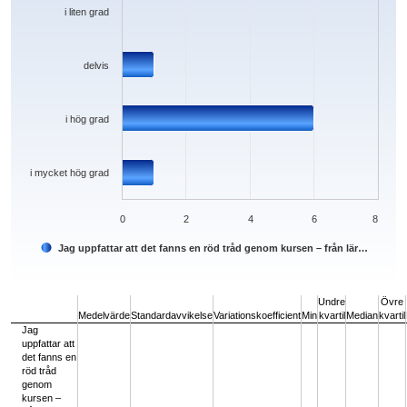
i liten grad
delvis
i hög grad
i mycket hög grad
0
2
4
6
8
Jag uppfattar att det fanns en röd tråd genom kursen – från lär…
End of interactive chart.
Undre
Övre
Medelvärde
Standardavvikelse
Variationskoefficient
Min
kvartil
Median
kvartil
Jag
uppfattar att
det fanns en
röd tråd
genom
kursen –