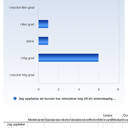
The chart has 1 Y axis displaying values. Data ranges from 0 to 6.
i mycket liten grad
i liten grad
delvis
i hög grad
i mycket hög grad
0
2
4
6
8
Jag uppfattar att kursen har stimulerat mig till ett vetenskaplig…
End of interactive chart.
Undre
Öv
Medelvärde
Standardavvikelse
Variationskoefficient
Min
kvartil
Median
kvar
Jag uppfattar