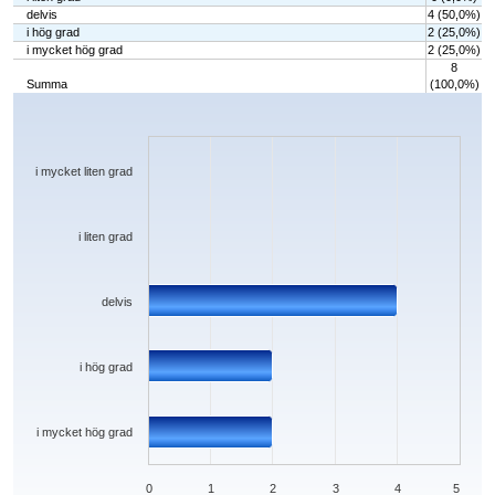
delvis
4 (50,0%)
i hög grad
2 (25,0%)
i mycket hög grad
2 (25,0%)
8
Summa
(100,0%)
Chart
Bar chart with 5 bars.
The chart has 1 X axis displaying categories.
The chart has 1 Y axis displaying values. Data ranges from 0 to 4.
i mycket liten grad
i liten grad
delvis
i hög grad
i mycket hög grad
0
1
2
3
4
5