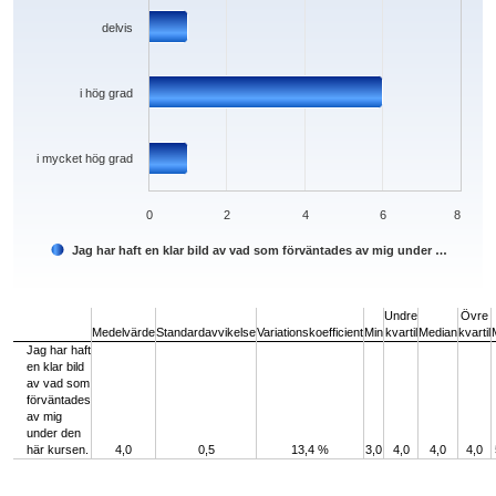
delvis
i hög grad
i mycket hög grad
0
2
4
6
8
Jag har haft en klar bild av vad som förväntades av mig under …
End of interactive chart.
Undre
Övre
Medelvärde
Standardavvikelse
Variationskoefficient
Min
kvartil
Median
kvartil
Jag har haft
en klar bild
av vad som
förväntades
av mig
under den
här kursen.
4,0
0,5
13,4 %
3,0
4,0
4,0
4,0