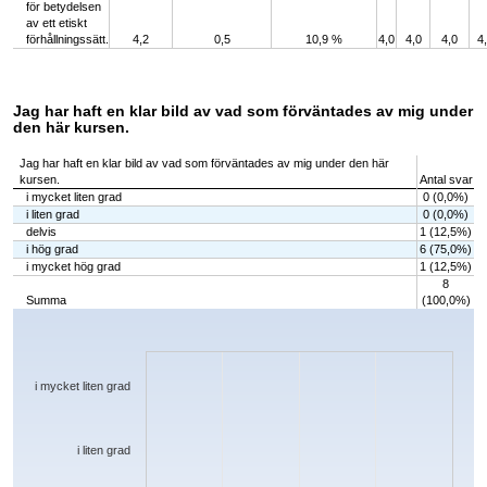
för betydelsen
av ett etiskt
förhållningssätt.
4,2
0,5
10,9 %
4,0
4,0
4,0
4
Jag har haft en klar bild av vad som förväntades av mig under
den här kursen.
Jag har haft en klar bild av vad som förväntades av mig under den här
kursen.
Antal svar
i mycket liten grad
0 (0,0%)
i liten grad
0 (0,0%)
delvis
1 (12,5%)
i hög grad
6 (75,0%)
i mycket hög grad
1 (12,5%)
8
Summa
(100,0%)
Chart
Bar chart with 5 bars.
The chart has 1 X axis displaying categories.
The chart has 1 Y axis displaying values. Data ranges from 0 to 6.
i mycket liten grad
i liten grad