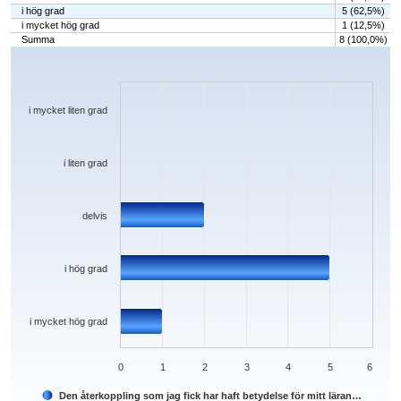
i hög grad
5 (62,5%)
i mycket hög grad
1 (12,5%)
Summa
8 (100,0%)
Chart
Bar chart with 5 bars.
The chart has 1 X axis displaying categories.
The chart has 1 Y axis displaying values. Data ranges from 0 to 5.
i mycket liten grad
i liten grad
delvis
i hög grad
i mycket hög grad
0
1
2
3
4
5
6
Den återkoppling som jag fick har haft betydelse för mitt läran…