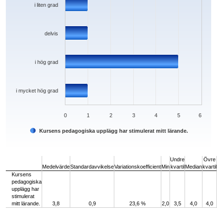
i liten grad
delvis
i hög grad
i mycket hög grad
0
1
2
3
4
5
6
Kursens pedagogiska upplägg har stimulerat mitt lärande.
End of interactive chart.
Undre
Övre
Medelvärde
Standardavvikelse
Variationskoefficient
Min
kvartil
Median
kvartil
Kursens
pedagogiska
upplägg har
stimulerat
mitt lärande.
3,8
0,9
23,6 %
2,0
3,5
4,0
4,0