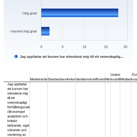
i hög grad
i mycket hög grad
0
5
10
15
20
Jag uppfattar att kursen har stimulerat mig till ett vetenskaplig…
End of interactive chart.
Undre
Öv
Medelvärde
Standardavvikelse
Variationskoefficient
Min
kvartil
Median
kvar
Jag uppfattar
att kursen har
stimulerat mig
till ett
vetenskapligt
förhållningssätt
(till exempel
analytiskt och
kritiskt
tänkande, eget
sökande och
värdering av