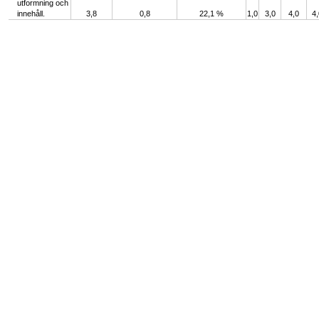
utformning och
innehåll.
3,8
0,8
22,1 %
1,0
3,0
4,0
4,