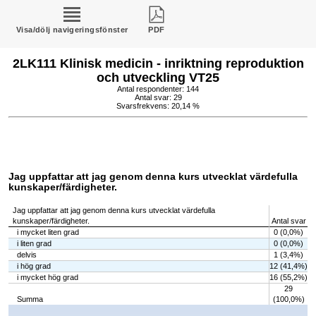
Visa/dölj navigeringsfönster
PDF
2LK111 Klinisk medicin - inriktning reproduktion
och utveckling VT25
Antal respondenter: 144
Antal svar: 29
Svarsfrekvens: 20,14 %
Jag uppfattar att jag genom denna kurs utvecklat värdefulla
kunskaper/färdigheter.
Jag uppfattar att jag genom denna kurs utvecklat värdefulla
kunskaper/färdigheter.
Antal svar
i mycket liten grad
0 (0,0%)
i liten grad
0 (0,0%)
delvis
1 (3,4%)
i hög grad
12 (41,4%)
i mycket hög grad
16 (55,2%)
29
Summa
(100,0%)
Chart