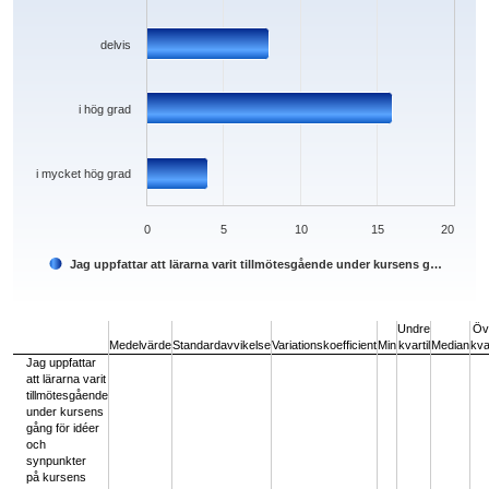
delvis
i hög grad
i mycket hög grad
0
5
10
15
20
Jag uppfattar att lärarna varit tillmötesgående under kursens g…
End of interactive chart.
Undre
Öv
Medelvärde
Standardavvikelse
Variationskoefficient
Min
kvartil
Median
kvar
Jag uppfattar
att lärarna varit
tillmötesgående
under kursens
gång för idéer
och
synpunkter
på kursens