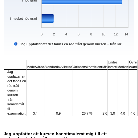
i hög grad
i mycket hög grad
0
2
4
6
8
10
12
14
Jag uppfattar att det fanns en röd tråd genom kursen – från lär…
End of interactive chart.
Undre
Övre
Medelvärde
Standardavvikelse
Variationskoefficient
Min
kvartil
Median
kvartil
Jag
uppfattar att
det fanns en
röd tråd
genom
kursen –
från
lärandemål
till
examination.
3,4
0,9
26,7 %
2,0
3,0
4,0
4,0
Jag uppfattar att kursen har stimulerat mig till ett