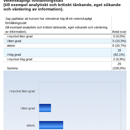
vetenskapligt förhållningssätt
(till exempel analytiskt och kritiskt tänkande, eget sökande
och värdering av information).
Jag uppfattar att kursen har stimulerat mig till ett vetenskapligt
förhållningssätt
(till exempel analytiskt och kritiskt tänkande, eget sökande och värdering
av information).
Antal svar
i mycket liten grad
0 (0,0%)
i liten grad
3 (10,3%)
delvis
6 (20,7%)
18
i hög grad
(62,1%)
i mycket hög grad
2 (6,9%)
29
Summa
(100,0%)
Chart
Bar chart with 5 bars.
The chart has 1 X axis displaying categories.
The chart has 1 Y axis displaying values. Data ranges from 0 to 18.
i mycket liten grad
i liten grad
delvis