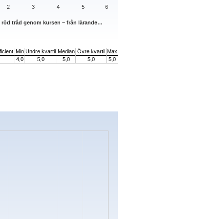
2
3
4
5
6
n röd tråd genom kursen – från lärande…
icient
Min
Undre kvartil
Median
Övre kvartil
Max
4,0
5,0
5,0
5,0
5,0
s.
ata ranges from 0 to 5.