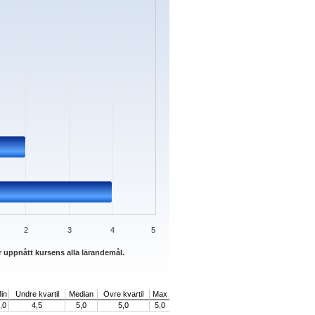
2
3
4
5
r uppnått kursens alla lärandemål.
in
Undre kvartil
Median
Övre kvartil
Max
,0
4,5
5,0
5,0
5,0