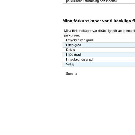
på kursens utformning och innehåll.
Mina förkunskaper var tillräckliga 
Mina förkunskaper var tillräckliga för att kunna 
på kursen.
I mycket liten grad
I liten grad
Delvis
I hög grad
I mycket hög grad
Vet ej
Summa