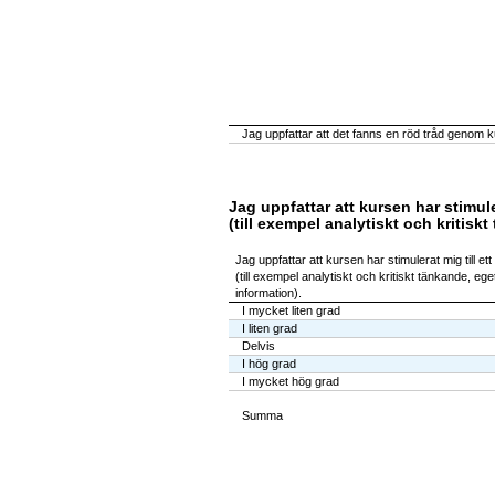
Jag uppfattar att det fanns en röd tråd genom ku
Jag uppfattar att kursen har stimule
(till exempel analytiskt och kritis
Jag uppfattar att kursen har stimulerat mig till ett
(till exempel analytiskt och kritiskt tänkande, e
information).
I mycket liten grad
I liten grad
Delvis
I hög grad
I mycket hög grad
Summa