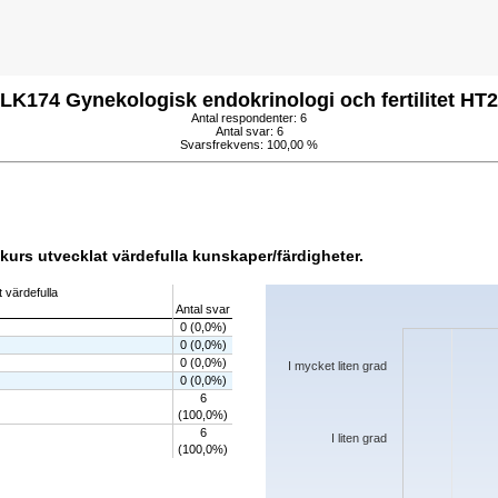
LK174 Gynekologisk endokrinologi och fertilitet HT
Antal respondenter: 6
Antal svar: 6
Svarsfrekvens: 100,00 %
kurs utvecklat värdefulla kunskaper/färdigheter.
Chart
 värdefulla
Antal svar
Bar chart with 5 bars.
0 (0,0%)
The chart has 1 X axis displaying categorie
0 (0,0%)
The chart has 1 Y axis displaying values. D
0 (0,0%)
I mycket liten grad
0 (0,0%)
6
(100,0%)
6
I liten grad
(100,0%)