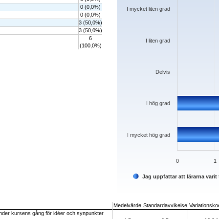
0 (0,0%)
I mycket liten grad
0 (0,0%)
3 (50,0%)
3 (50,0%)
6
I liten grad
(100,0%)
Delvis
I hög grad
I mycket hög grad
0
1
Jag uppfattar att lärarna var
End of interactive chart.
Medelvärde
Standardavvikelse
Variationskoe
e under kursens gång för idéer och synpunkter