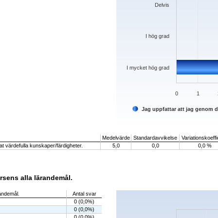
Delvis
I hög grad
I mycket hög grad
0
1
Jag uppfattar att jag genom 
End of interactive chart.
Medelvärde
Standardavvikelse
Variationskoeffi
t värdefulla kunskaper/färdigheter.
5,0
0,0
0,0 %
rsens alla lärandemål.
Chart
randemål.
Antal svar
0 (0,0%)
Bar chart with 5 bars.
0 (0,0%)
The chart has 1 X axis displaying categorie
The chart has 1 Y axis displaying values. D
0 (0,0%)