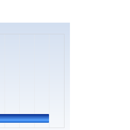
s.
ata ranges from 0 to 5.