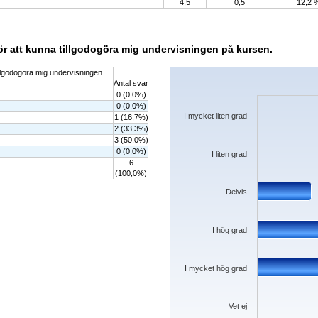
4,5
0,5
12,2 
för att kunna tillgodogöra mig undervisningen på kursen.
Chart
tillgodogöra mig undervisningen
Antal svar
Bar chart with 6 bars.
0 (0,0%)
The chart has 1 X axis displaying categorie
0 (0,0%)
The chart has 1 Y axis displaying values. D
I mycket liten grad
1 (16,7%)
2 (33,3%)
3 (50,0%)
0 (0,0%)
I liten grad
6
(100,0%)
Delvis
I hög grad
I mycket hög grad
Vet ej