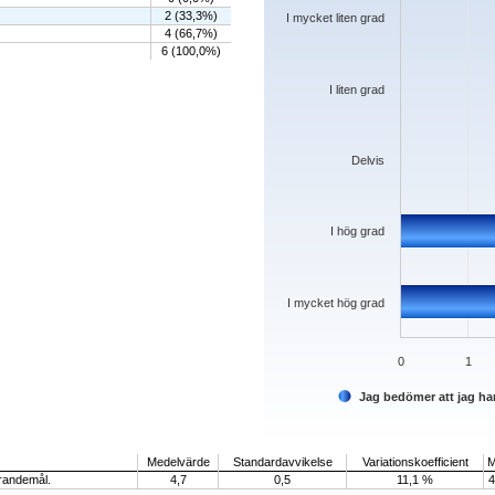
2 (33,3%)
I mycket liten grad
4 (66,7%)
6 (100,0%)
I liten grad
Delvis
I hög grad
I mycket hög grad
0
1
Jag bedömer att jag ha
End of interactive chart.
Medelvärde
Standardavvikelse
Variationskoefficient
M
ärandemål.
4,7
0,5
11,1 %
4