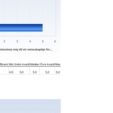
2
3
4
5
6
timulerat mig till ett vetenskapligt för…
ficient
Min
Undre kvartil
Median
Övre kvartil
Max
4,0
5,0
5,0
5,0
5,0
s.
ata ranges from 0 to 3.