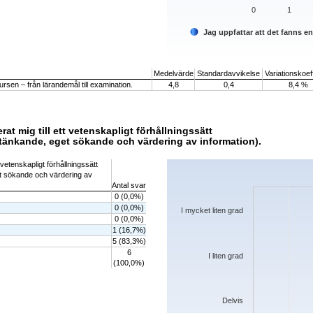
0
1
Jag uppfattar att det fanns e
End of interactive chart.
Medelvärde
Standardavvikelse
Variationskoeff
rsen – från lärandemål till examination.
4,8
0,4
8,4 %
rat mig till ett vetenskapligt förhållningssätt
kt tänkande, eget sökande och värdering av information).
Chart
 vetenskapligt förhållningssätt
get sökande och värdering av
Bar chart with 5 bars.
Antal svar
The chart has 1 X axis displaying categorie
0 (0,0%)
The chart has 1 Y axis displaying values. D
0 (0,0%)
I mycket liten grad
0 (0,0%)
1 (16,7%)
5 (83,3%)
6
I liten grad
(100,0%)
Delvis