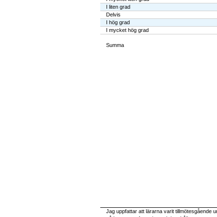
I liten grad
Delvis
I hög grad
I mycket hög grad
Summa
Jag uppfattar att lärarna varit tillmötesgåend