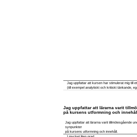
Jag uppfattar att kursen har stimulerat mig till e
(till exempel analytiskt och kritiskt tänkande, 
Jag uppfattar att lärarna varit ti
på kursens utformning och innehål
Jag uppfattar att lärarna varit tillmötesgående u
synpunkter
på kursens utformning och innehåll.
I mycket liten grad