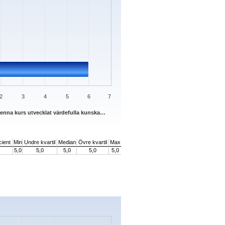
2
3
4
5
6
7
denna kurs utvecklat värdefulla kunska…
cient
Min
Undre kvartil
Median
Övre kvartil
Max
5,0
5,0
5,0
5,0
5,0
s.
ata ranges from 0 to 4.