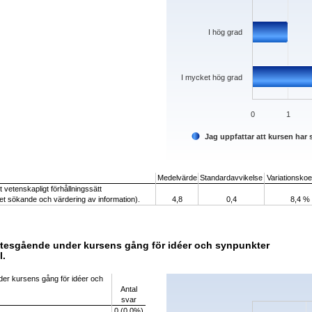
I hög grad
I mycket hög grad
0
1
Jag uppfattar att kursen har s
End of interactive chart.
Medelvärde
Standardavvikelse
Variationskoef
tt vetenskapligt förhållningssätt
eget sökande och värdering av information).
4,8
0,4
8,4 %
llmötesgående under kursens gång för idéer och synpunkter
l.
Chart
nder kursens gång för idéer och
Antal
Bar chart with 5 bars.
svar
The chart has 1 X axis displaying categorie
0 (0,0%)
The chart has 1 Y axis displaying values. D