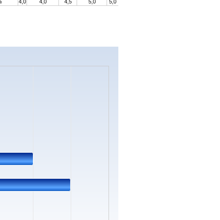
%
4,0
4,0
4,5
5,0
5,0
s.
ata ranges from 0 to 3.