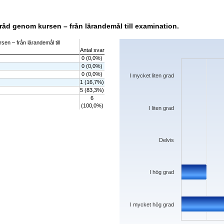
tråd genom kursen – från lärandemål till examination.
Chart
sen – från lärandemål till
Antal svar
Bar chart with 5 bars.
0 (0,0%)
The chart has 1 X axis displaying categorie
0 (0,0%)
The chart has 1 Y axis displaying values. D
0 (0,0%)
I mycket liten grad
1 (16,7%)
5 (83,3%)
6
(100,0%)
I liten grad
Delvis
I hög grad
I mycket hög grad