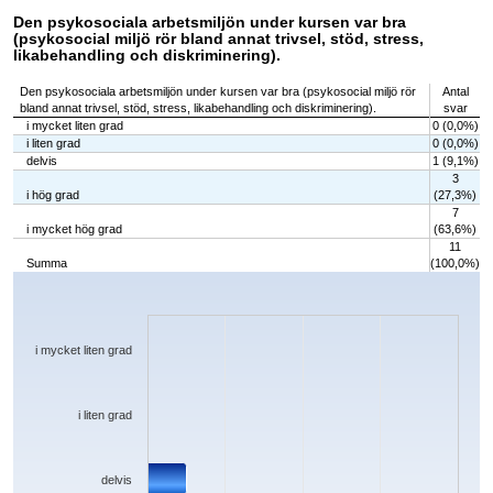
Den psykosociala arbetsmiljön under kursen var bra
(psykosocial miljö rör bland annat trivsel, stöd, stress,
likabehandling och diskriminering).
Den psykosociala arbetsmiljön under kursen var bra (psykosocial miljö rör
Antal
bland annat trivsel, stöd, stress, likabehandling och diskriminering).
svar
i mycket liten grad
0 (0,0%)
i liten grad
0 (0,0%)
delvis
1 (9,1%)
3
i hög grad
(27,3%)
7
i mycket hög grad
(63,6%)
11
Summa
(100,0%)
Chart
Bar chart with 5 bars.
The chart has 1 X axis displaying categories.
The chart has 1 Y axis displaying values. Data ranges from 0 to 7.
i mycket liten grad
i liten grad
delvis