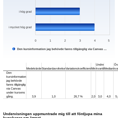
i hög grad
i mycket hög grad
0
1
2
3
4
5
Den kursinformation jag behövde fanns tillgänglig via Canvas …
End of interactive chart.
Undre
Öv
Medelvärde
Standardavvikelse
Variationskoefficient
Min
kvartil
Median
kvar
Den
kursinformation
jag behövde
fanns tillgänglig
via Canvas
under kursens
gång.
3,9
1,0
26,7 %
2,0
3,0
4,0
5,
Undervisningen uppmuntrade mig till att fördjupa mina
kunskaper om ämnet.