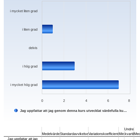
The chart has 1 X axis displaying categories.
The chart has 1 Y axis displaying values. Data ranges from 0 to 7.
i mycket liten grad
i liten grad
delvis
i hög grad
i mycket hög grad
0
2
4
6
8
Jag uppfattar att jag genom denna kurs utvecklat värdefulla ku…
End of interactive chart.
Undre
Medelvärde
Standardavvikelse
Variationskoefficient
Min
kvartil
Med
Jag uppfattar att jag