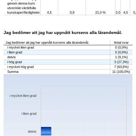
genom denna kurs
utvecklat värdefulla
kunskaper/färdigheter.
4,5
0,9
21,0 %
2,0
4,0
5
Jag bedömer att jag har uppnått kursens alla lärandemål.
Jag bedömer att jag har uppnått kursens alla lärandemål.
Antal svar
i mycket liten grad
0 (0,0%)
i liten grad
0 (0,0%)
delvis
1 (9,1%)
i hög grad
3 (27,3%)
i mycket hög grad
7 (63,6%)
Summa
11 (100,0%)
Chart
Bar chart with 5 bars.
The chart has 1 X axis displaying categories.
The chart has 1 Y axis displaying values. Data ranges from 0 to 7.
i mycket liten grad
i liten grad
delvis