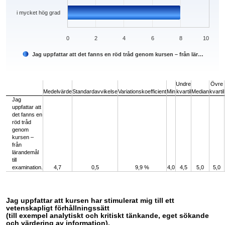
i mycket hög grad
0
2
4
6
8
10
Jag uppfattar att det fanns en röd tråd genom kursen – från lär…
End of interactive chart.
Undre
Övre
Medelvärde
Standardavvikelse
Variationskoefficient
Min
kvartil
Median
kvartil
Jag
uppfattar att
det fanns en
röd tråd
genom
kursen –
från
lärandemål
till
examination.
4,7
0,5
9,9 %
4,0
4,5
5,0
5,0
Jag uppfattar att kursen har stimulerat mig till ett
vetenskapligt förhållningssätt
(till exempel analytiskt och kritiskt tänkande, eget sökande
och värdering av information).