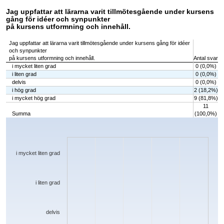
Jag uppfattar att lärarna varit tillmötesgående under kursens
gång för idéer och synpunkter
på kursens utformning och innehåll.
Jag uppfattar att lärarna varit tillmötesgående under kursens gång för idéer
och synpunkter
på kursens utformning och innehåll.
Antal svar
i mycket liten grad
0 (0,0%)
i liten grad
0 (0,0%)
delvis
0 (0,0%)
i hög grad
2 (18,2%)
i mycket hög grad
9 (81,8%)
11
Summa
(100,0%)
Chart
Bar chart with 5 bars.
The chart has 1 X axis displaying categories.
The chart has 1 Y axis displaying values. Data ranges from 0 to 9.
i mycket liten grad
i liten grad
delvis