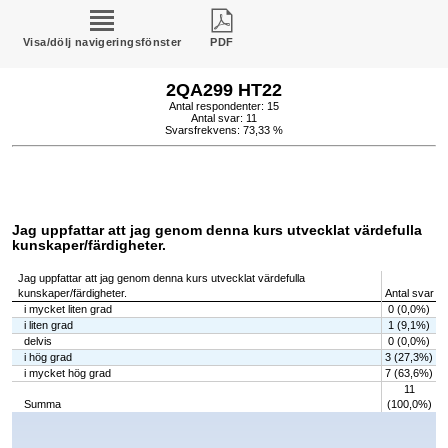
Visa/dölj navigeringsfönster
PDF
2QA299 HT22
Antal respondenter: 15
Antal svar: 11
Svarsfrekvens: 73,33 %
Jag uppfattar att jag genom denna kurs utvecklat värdefulla
kunskaper/färdigheter.
Jag uppfattar att jag genom denna kurs utvecklat värdefulla
kunskaper/färdigheter.
Antal svar
i mycket liten grad
0 (0,0%)
i liten grad
1 (9,1%)
delvis
0 (0,0%)
i hög grad
3 (27,3%)
i mycket hög grad
7 (63,6%)
11
Summa
(100,0%)
Chart
Bar chart with 5 bars.