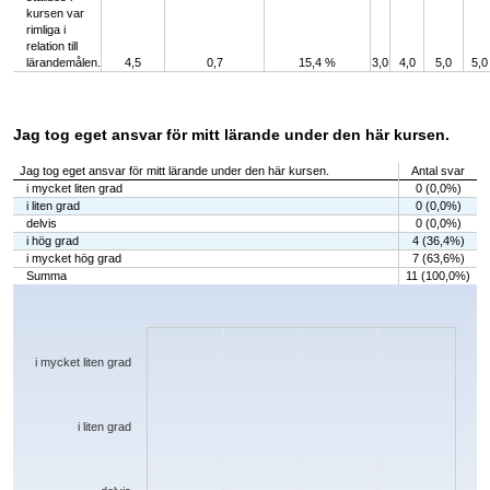
kursen var
rimliga i
relation till
lärandemålen.
4,5
0,7
15,4 %
3,0
4,0
5,0
5,0
Jag tog eget ansvar för mitt lärande under den här kursen.
Jag tog eget ansvar för mitt lärande under den här kursen.
Antal svar
i mycket liten grad
0 (0,0%)
i liten grad
0 (0,0%)
delvis
0 (0,0%)
i hög grad
4 (36,4%)
i mycket hög grad
7 (63,6%)
Summa
11 (100,0%)
Chart
Bar chart with 5 bars.
The chart has 1 X axis displaying categories.
The chart has 1 Y axis displaying values. Data ranges from 0 to 7.
i mycket liten grad
i liten grad