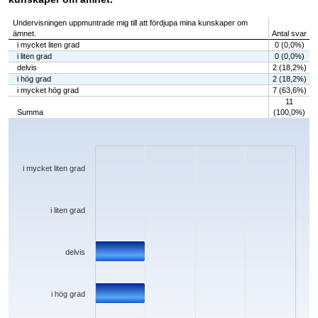
Undervisningen uppmuntrade mig till att fördjupa mina kunskaper om
ämnet.
Antal svar
i mycket liten grad
0 (0,0%)
i liten grad
0 (0,0%)
delvis
2 (18,2%)
i hög grad
2 (18,2%)
i mycket hög grad
7 (63,6%)
11
Summa
(100,0%)
Chart
Bar chart with 5 bars.
The chart has 1 X axis displaying categories.
The chart has 1 Y axis displaying values. Data ranges from 0 to 7.
i mycket liten grad
i liten grad
delvis
i hög grad