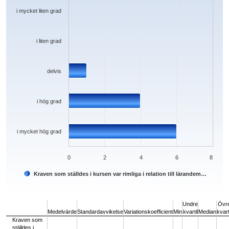
The chart has 1 Y axis displaying values. Data ranges from 0 to 6.
i mycket liten grad
i liten grad
delvis
i hög grad
i mycket hög grad
0
2
4
6
8
Kraven som ställdes i kursen var rimliga i relation till lärandem…
End of interactive chart.
Undre
Övr
Medelvärde
Standardavvikelse
Variationskoefficient
Min
kvartil
Median
kvart
Kraven som
ställdes i