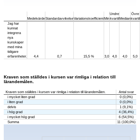
End of interactive chart.
Undre
Övre
Medelvärde
Standardavvikelse
Variationskoefficient
Min
kvartil
Median
kvartil
Jag har
kunnat
integrera
nya
kunskaper
med mina
tidigare
erfarenheter.
4,4
0,7
15,5 %
3,0
4,0
4,0
5,0
Kraven som ställdes i kursen var rimliga i relation till
lärandemålen.
Kraven som ställdes i kursen var rimliga i relation till lärandemålen.
Antal svar
i mycket liten grad
0 (0,0%)
i liten grad
0 (0,0%)
delvis
1 (9,1%)
i hög grad
4 (36,4%)
i mycket hög grad
6 (54,5%)
Summa
11 (100,0%)
Chart
Bar chart with 5 bars.
The chart has 1 X axis displaying categories.