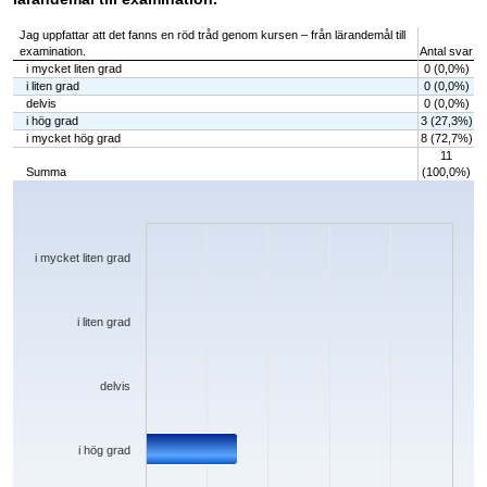
Jag uppfattar att det fanns en röd tråd genom kursen – från lärandemål till
examination.
Antal svar
i mycket liten grad
0 (0,0%)
i liten grad
0 (0,0%)
delvis
0 (0,0%)
i hög grad
3 (27,3%)
i mycket hög grad
8 (72,7%)
11
Summa
(100,0%)
Chart
Bar chart with 5 bars.
The chart has 1 X axis displaying categories.
The chart has 1 Y axis displaying values. Data ranges from 0 to 8.
i mycket liten grad
i liten grad
delvis
i hög grad