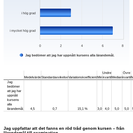
i hög grad
i mycket hög grad
0
2
4
6
8
Jag bedömer att jag har uppnått kursens alla lärandemål.
End of interactive chart.
Undre
Övre
Medelvärde
Standardavvikelse
Variationskoefficient
Min
kvartil
Median
kvartil
Jag
bedömer
att jag har
uppnått
kursens
alla
lärandemål.
4,5
0,7
15,1 %
3,0
4,0
5,0
5,0
Jag uppfattar att det fanns en röd tråd genom kursen – från
lärandemål till examination.