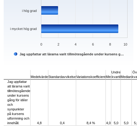
i hög grad
i mycket hög grad
0
2
4
6
8
10
Jag uppfattar att lärarna varit tillmötesgående under kursens g…
End of interactive chart.
Undre
Öv
Medelvärde
Standardavvikelse
Variationskoefficient
Min
kvartil
Median
kvar
Jag uppfattar
att lärarna varit
tillmötesgående
under kursens
gång för idéer
och
synpunkter
på kursens
utformning och
innehåll.
4,8
0,4
8,4 %
4,0
5,0
5,0
5,