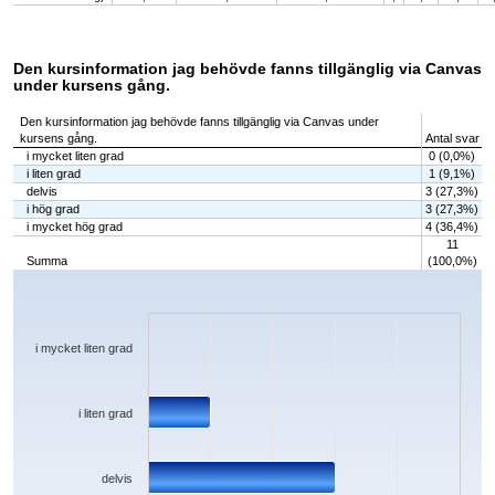
Den kursinformation jag behövde fanns tillgänglig via Canvas
under kursens gång.
Den kursinformation jag behövde fanns tillgänglig via Canvas under
kursens gång.
Antal svar
i mycket liten grad
0 (0,0%)
i liten grad
1 (9,1%)
delvis
3 (27,3%)
i hög grad
3 (27,3%)
i mycket hög grad
4 (36,4%)
11
Summa
(100,0%)
Chart
Bar chart with 5 bars.
The chart has 1 X axis displaying categories.
The chart has 1 Y axis displaying values. Data ranges from 0 to 4.
i mycket liten grad
i liten grad
delvis