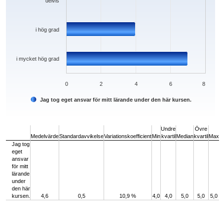
delvis
i hög grad
i mycket hög grad
0
2
4
6
8
Jag tog eget ansvar för mitt lärande under den här kursen.
End of interactive chart.
Undre
Övre
Medelvärde
Standardavvikelse
Variationskoefficient
Min
kvartil
Median
kvartil
Max
Jag tog
eget
ansvar
för mitt
lärande
under
den här
kursen.
4,6
0,5
10,9 %
4,0
4,0
5,0
5,0
5,0