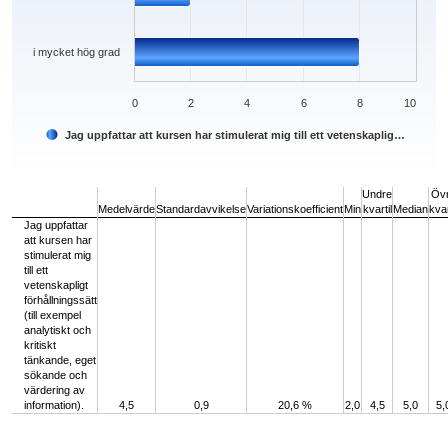
i mycket hög grad
0
2
4
6
8
10
Jag uppfattar att kursen har stimulerat mig till ett vetenskaplig…
End of interactive chart.
Undre
Öv
Medelvärde
Standardavvikelse
Variationskoefficient
Min
kvartil
Median
kvar
Jag uppfattar
att kursen har
stimulerat mig
till ett
vetenskapligt
förhållningssätt
(till exempel
analytiskt och
kritiskt
tänkande, eget
sökande och
värdering av
information).
4,5
0,9
20,6 %
2,0
4,5
5,0
5,