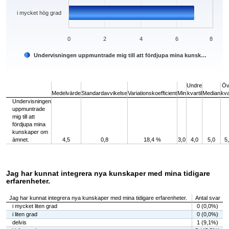
i mycket hög grad
0
2
4
6
8
Undervisningen uppmuntrade mig till att fördjupa mina kunsk…
End of interactive chart.
Undre
Öv
Medelvärde
Standardavvikelse
Variationskoefficient
Min
kvartil
Median
kva
Undervisningen
uppmuntrade
mig till att
fördjupa mina
kunskaper om
ämnet.
4,5
0,8
18,4 %
3,0
4,0
5,0
5
Jag har kunnat integrera nya kunskaper med mina tidigare
erfarenheter.
Jag har kunnat integrera nya kunskaper med mina tidigare erfarenheter.
Antal svar
i mycket liten grad
0 (0,0%)
i liten grad
0 (0,0%)
delvis
1 (9,1%)