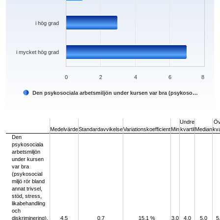
i hög grad
i mycket hög grad
0
2
4
6
8
Den psykosociala arbetsmiljön under kursen var bra (psykoso…
End of interactive chart.
Undre
Öv
Medelvärde
Standardavvikelse
Variationskoefficient
Min
kvartil
Median
kva
Den
psykosociala
arbetsmiljön
under kursen
var bra
(psykosocial
miljö rör bland
annat trivsel,
stöd, stress,
likabehandling
och
diskriminering).
4,5
0,7
15,1 %
3,0
4,0
5,0
5