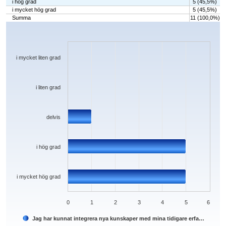
i hög grad
5 (45,5%)
i mycket hög grad
5 (45,5%)
Summa
11 (100,0%)
Chart
Bar chart with 5 bars.
The chart has 1 X axis displaying categories.
The chart has 1 Y axis displaying values. Data ranges from 0 to 5.
i mycket liten grad
i liten grad
delvis
i hög grad
i mycket hög grad
0
1
2
3
4
5
6
Jag har kunnat integrera nya kunskaper med mina tidigare erfa…