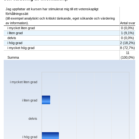
Jag uppfattar att kursen har stimulerat mig till ett vetenskapligt
förhållningssätt
(till exempel analytiskt och kritiskt tänkande, eget sökande och värdering
av information).
Antal svar
i mycket liten grad
0 (0,0%)
i liten grad
1 (9,1%)
delvis
0 (0,0%)
i hög grad
2 (18,2%)
i mycket hög grad
8 (72,7%)
11
Summa
(100,0%)
Chart
Bar chart with 5 bars.
The chart has 1 X axis displaying categories.
The chart has 1 Y axis displaying values. Data ranges from 0 to 8.
i mycket liten grad
i liten grad
delvis
i hög grad