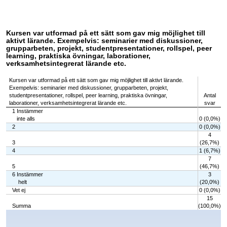
Kursen var utformad på ett sätt som gav mig möjlighet till
aktivt lärande. Exempelvis: seminarier med diskussioner,
grupparbeten, projekt, studentpresentationer, rollspel, peer
learning, praktiska övningar, laborationer,
verksamhetsintegrerat lärande etc.
Kursen var utformad på ett sätt som gav mig möjlighet till aktivt lärande.
Exempelvis: seminarier med diskussioner, grupparbeten, projekt,
studentpresentationer, rollspel, peer learning, praktiska övningar,
Antal
laborationer, verksamhetsintegrerat lärande etc.
svar
1 Instämmer
inte alls
0 (0,0%)
2
0 (0,0%)
4
3
(26,7%)
4
1 (6,7%)
7
5
(46,7%)
6 Instämmer
3
helt
(20,0%)
Vet ej
0 (0,0%)
15
Summa
(100,0%)
Chart
Bar chart with 7 bars.