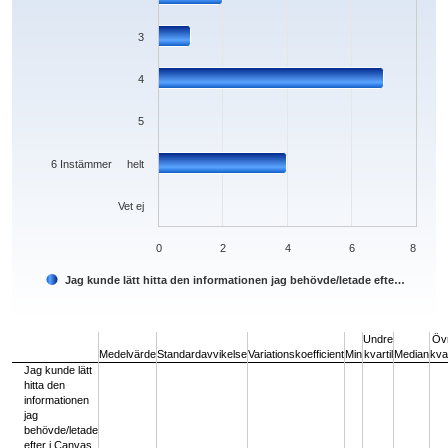
3
4
5
6 Instämmer helt
Vet ej
0
2
4
6
8
Jag kunde lätt hitta den informationen jag behövde/letade efte…
End of interactive chart.
Undre
Öv
Medelvärde
Standardavvikelse
Variationskoefficient
Min
kvartil
Median
kvar
Jag kunde lätt
hitta den
informationen
jag
behövde/letade
efter i Canvas.