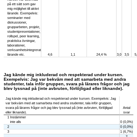
på ett sätt som gav
mig möjlighet till aktivt
lärande. Exempelvis:
seminarier med
diskussioner,
grupparbeten, projekt,
studentpresentationer,
rollspel, peer learning,
praktiska övningar,
laborationer,
verksamhetsintegrerat
lärande etc.
4,6
1,1
24,4 %
3,0
3,5
5
Jag kände mig inkluderad och respekterad under kursen.
Exempelvis: Jag var bekväm med att samarbeta med andra
studenter, tala inför gruppen, svara på lärares frågor och jag
blev lyssnad på (inte avbruten, förlöjligad eller liknande).
Jag kände mig inkluderad och respekterad under kursen. Exempelvis: Jag
var bekväm med att samarbeta med andra studenter, tala inför gruppen,
svara på lärares frågor och jag blev lyssnad på (inte avbruten, förlöjligad
Antal
eller liknande).
svar
1 Instämmer
inte alls
0 (0,0%)
2
0 (0,0%)
3
1 (6,7%)
2