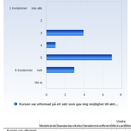
The chart has 1 X axis displaying categories.
The chart has 1 Y axis displaying values. Data ranges from 0 to 7.
1 Instämmer inte alls
2
3
4
5
6 Instämmer helt
Vet ej
0
2
4
6
8
Kursen var utformad på ett sätt som gav mig möjlighet till akti…
End of interactive chart.
Undre
Medelvärde
Standardavvikelse
Variationskoefficient
Min
kvartil
Med
Kursen var utformad