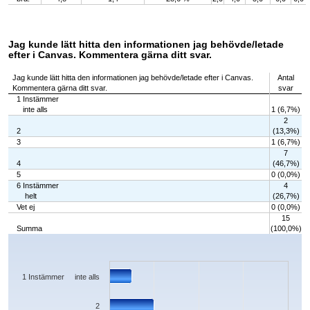
Jag kunde lätt hitta den informationen jag behövde/letade
efter i Canvas. Kommentera gärna ditt svar.
Jag kunde lätt hitta den informationen jag behövde/letade efter i Canvas.
Antal
Kommentera gärna ditt svar.
svar
1 Instämmer
inte alls
1 (6,7%)
2
2
(13,3%)
3
1 (6,7%)
7
4
(46,7%)
5
0 (0,0%)
6 Instämmer
4
helt
(26,7%)
Vet ej
0 (0,0%)
15
Summa
(100,0%)
Chart
Bar chart with 7 bars.
The chart has 1 X axis displaying categories.
The chart has 1 Y axis displaying values. Data ranges from 0 to 7.
1 Instämmer inte alls
2