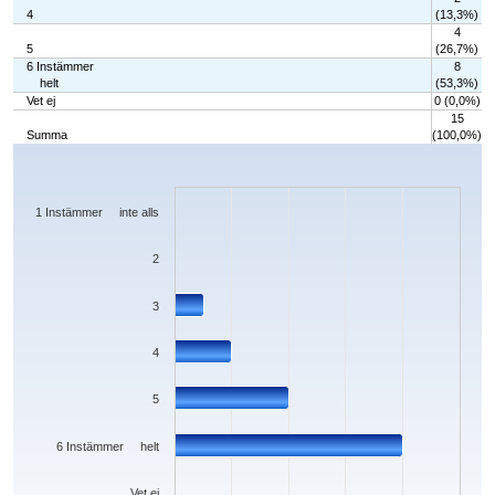
4
(13,3%)
4
5
(26,7%)
6 Instämmer
8
helt
(53,3%)
Vet ej
0 (0,0%)
15
Summa
(100,0%)
Chart
Bar chart with 7 bars.
The chart has 1 X axis displaying categories.
The chart has 1 Y axis displaying values. Data ranges from 0 to 8.
1 Instämmer inte alls
2
3
4
5
6 Instämmer helt
Vet ej