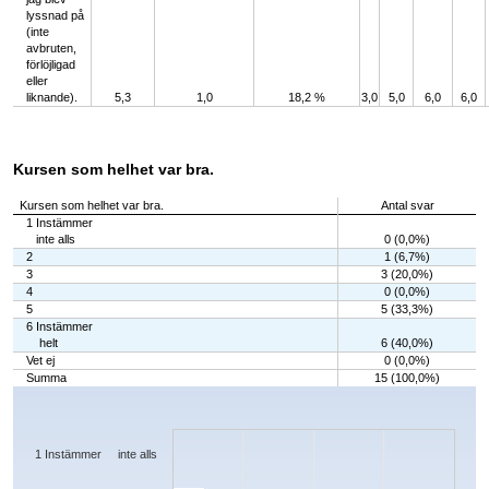
lyssnad på
(inte
avbruten,
förlöjligad
eller
liknande).
5,3
1,0
18,2 %
3,0
5,0
6,0
6,0
Kursen som helhet var bra.
Kursen som helhet var bra.
Antal svar
1 Instämmer
inte alls
0 (0,0%)
2
1 (6,7%)
3
3 (20,0%)
4
0 (0,0%)
5
5 (33,3%)
6 Instämmer
helt
6 (40,0%)
Vet ej
0 (0,0%)
Summa
15 (100,0%)
Chart
Bar chart with 7 bars.
The chart has 1 X axis displaying categories.
The chart has 1 Y axis displaying values. Data ranges from 0 to 6.
1 Instämmer inte alls