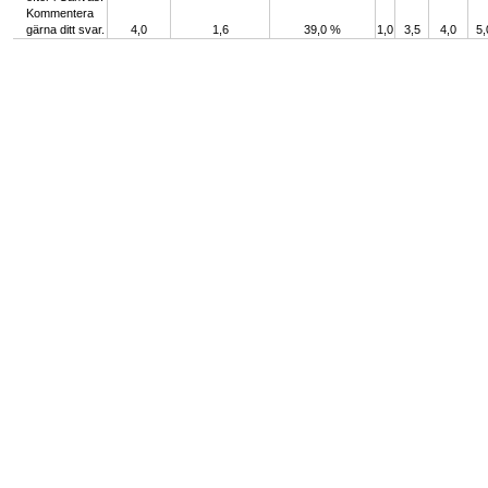
Kommentera
gärna ditt svar.
4,0
1,6
39,0 %
1,0
3,5
4,0
5,