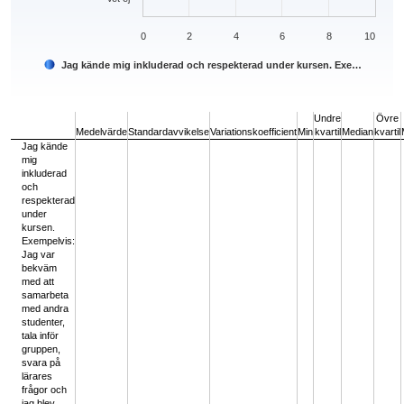
0
2
4
6
8
10
Jag kände mig inkluderad och respekterad under kursen. Exe…
End of interactive chart.
Undre
Övre
Medelvärde
Standardavvikelse
Variationskoefficient
Min
kvartil
Median
kvartil
Jag kände
mig
inkluderad
och
respekterad
under
kursen.
Exempelvis:
Jag var
bekväm
med att
samarbeta
med andra
studenter,
tala inför
gruppen,
svara på
lärares
frågor och
jag blev