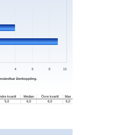
4
6
8
10
 användbar återkoppling.
ndre kvartil
Median
Övre kvartil
Max
5,0
6,0
6,0
6,0