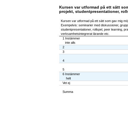
Kursen var utformad på ett sätt som
projekt, studentpresentationer, roll
Kursen var utformad på ett sätt som gav mig möjlig
Exempelvis: seminarier med diskussioner, gruppa
studentpresentationer, rollspel, peer learning, pr
verksamhetsintegrerat lärande etc.
1 Instämmer
inte alls
2
3
4
5
6 Instämmer
helt
Vet ej
Summa