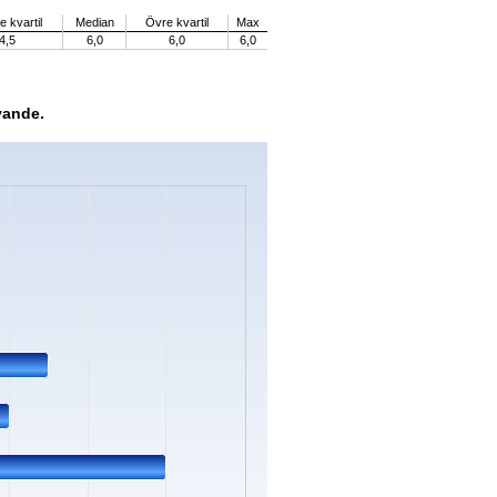
 kvartil
Median
Övre kvartil
Max
4,5
6,0
6,0
6,0
vande.
s.
ata ranges from 0 to 6.