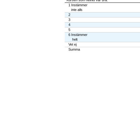
Kursen som helhet var bra.
1 Instämmer
inte alls
2
3
4
5
6 Instämmer
helt
Vet ej
Summa