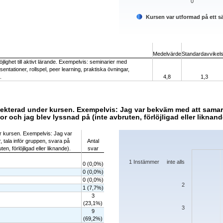
0
Kursen var utformad på ett sä
End of interactive chart.
Medelvärde
Standardavvikel
lighet till aktivt lärande. Exempelvis: seminarier med
entationer, rollspel, peer learning, praktiska övningar,
.
4,8
1,3
ekterad under kursen. Exempelvis: Jag var bekväm med att samarb
or och jag blev lyssnad på (inte avbruten, förlöjligad eller liknand
Chart
r kursen. Exempelvis: Jag var
tala inför gruppen, svara på
Antal
Bar chart with 7 bars.
en, förlöjligad eller liknande).
svar
The chart has 1 X axis displaying categorie
The chart has 1 Y axis displaying values. D
1 Instämmer inte alls
0 (0,0%)
0 (0,0%)
0 (0,0%)
2
1 (7,7%)
3
(23,1%)
3
9
(69,2%)