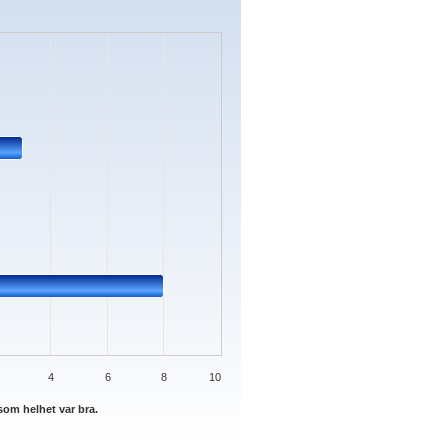
s.
ata ranges from 0 to 8.
4
6
8
10
om helhet var bra.