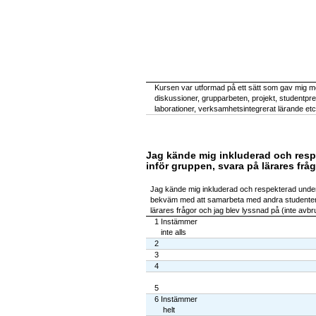
Kursen var utformad på ett sätt som gav mig möj
diskussioner, grupparbeten, projekt, studentpres
laborationer, verksamhetsintegrerat lärande etc
Jag kände mig inkluderad och resp
inför gruppen, svara på lärares fråg
Jag kände mig inkluderad och respekterad unde
bekväm med att samarbeta med andra studenter, 
lärares frågor och jag blev lyssnad på (inte avbrut
1 Instämmer
inte alls
2
3
4
5
6 Instämmer
helt