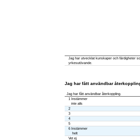
Jag har utvecklat kunskaper och färdigheter som
yrkesutövande.
Jag har fått användbar återkopplin
Jag har fått användbar återkoppling.
1 Instämmer
inte alls
2
3
4
5
6 Instämmer
helt
Vet ej