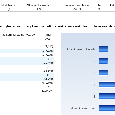
Medelvärde
Standardavvikelse
Variationskoefficient
Min
Undre
5,1
1,3
25,0 %
3,0
rdigheter som jag kommer att ha nytta av i mitt framtida yrkesutö
Chart
 jag kommer att ha nytta av i
Antal
svar
Bar chart with 7 bars.
The chart has 1 X axis displaying categorie
1 (7,1%)
The chart has 1 Y axis displaying values. D
1 Instämmer inte alls
1 (7,1%)
1 (7,1%)
3
2
(21,4%)
2
(14,3%)
3
6
(42,9%)
0 (0,0%)
4
14
(100,0%)
5
6 Instämmer helt