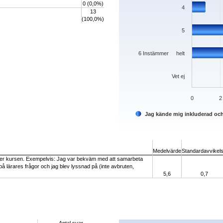
0 (0,0%)
4
13
(100,0%)
5
6 Instämmer helt
Vet ej
0
2
Jag kände mig inkluderad oc
End of interactive chart.
Medelvärde
Standardavvikel
der kursen. Exempelvis: Jag var bekväm med att samarbeta
på lärares frågor och jag blev lyssnad på (inte avbruten,
5,6
0,7
Chart