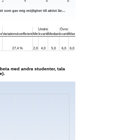
2
4
6
8
tt som gav mig möjlighet till aktivt lär…
Undre
Övre
se
Variationskoefficient
Min
kvartil
Median
kvartil
Max
27,4 %
2,0
4,0
5,0
6,0
6,0
eta med andra studenter, tala
e).
s.
ata ranges from 0 to 9.