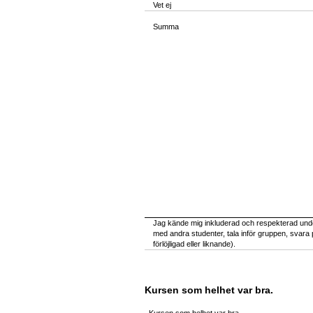
Vet ej
Summa
Jag kände mig inkluderad och respekterad un
med andra studenter, tala inför gruppen, svara 
förlöjligad eller liknande).
Kursen som helhet var bra.