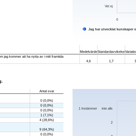
Vet ej
0
Jag har utvecklat kunskaper 
End of interactive chart.
Medelvärde
Standardavvikelse
Variati
 jag kommer att ha nytta av i mitt framtida
4,6
1,7
g.
Chart
Antal svar
Bar chart with 7 bars.
0 (0,0%)
The chart has 1 X axis displaying categorie
0 (0,0%)
The chart has 1 Y axis displaying values. D
1 Instämmer inte alls
0 (0,0%)
1 (7,1%)
4 (28,6%)
2
9 (64,3%)
0 (0,0%)