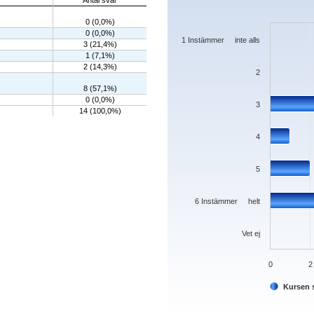
Antal svar
Bar chart with 7 bars.
0 (0,0%)
The chart has 1 X axis displaying categorie
0 (0,0%)
The chart has 1 Y axis displaying values. D
1 Instämmer inte alls
3 (21,4%)
1 (7,1%)
2 (14,3%)
2
8 (57,1%)
0 (0,0%)
3
14 (100,0%)
4
5
6 Instämmer helt
Vet ej
0
2
Kursen s
End of interactive chart.