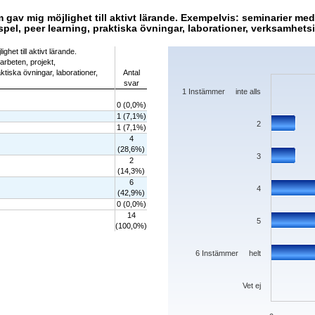
 gav mig möjlighet till aktivt lärande. Exempelvis: seminarier me
spel, peer learning, praktiska övningar, laborationer, verksamhetsi
Chart
het till aktivt lärande.
rbeten, projekt,
Bar chart with 7 bars.
aktiska övningar, laborationer,
Antal
The chart has 1 X axis displaying categorie
svar
The chart has 1 Y axis displaying values. D
1 Instämmer inte alls
0 (0,0%)
1 (7,1%)
2
1 (7,1%)
4
(28,6%)
3
2
(14,3%)
6
4
(42,9%)
0 (0,0%)
14
5
(100,0%)
6 Instämmer helt
Vet ej