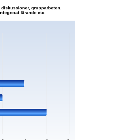
d diskussioner, grupparbeten,
ntegrerat lärande etc.
s.
ata ranges from 0 to 6.