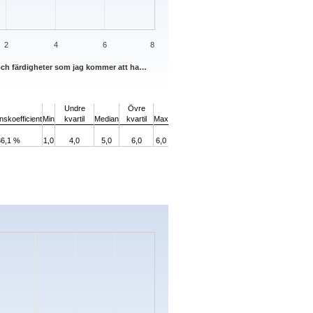
2
4
6
8
och färdigheter som jag kommer att ha…
Undre
Övre
onskoefficient
Min
kvartil
Median
kvartil
Max
36,1 %
1,0
4,0
5,0
6,0
6,0
s.
ata ranges from 0 to 9.