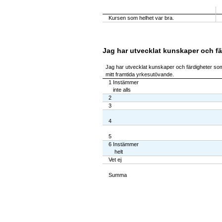
Kursen som helhet var bra.
Jag har utvecklat kunskaper och fä
Jag har utvecklat kunskaper och färdigheter som
mitt framtida yrkesutövande.
1 Instämmer
inte alls
2
3
4
5
6 Instämmer
helt
Vet ej
Summa