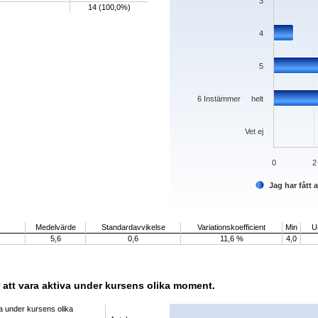
3
14 (100,0%)
4
5
6 Instämmer helt
Vet ej
0
2
Jag har fått
End of interactive chart.
Medelvärde
Standardavvikelse
Variationskoefficient
Min
U
5,6
0,6
11,6 %
4,0
 att vara aktiva under kursens olika moment.
Chart
va under kursens olika