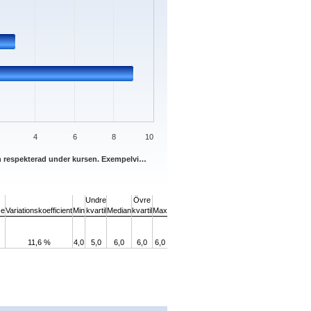
4
6
8
10
h respekterad under kursen. Exempelvi…
Undre
Övre
se
Variationskoefficient
Min
kvartil
Median
kvartil
Max
11,6 %
4,0
5,0
6,0
6,0
6,0