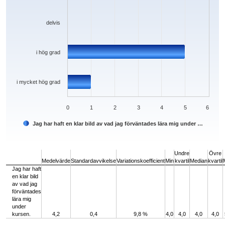
delvis
i hög grad
i mycket hög grad
0
1
2
3
4
5
6
Jag har haft en klar bild av vad jag förväntades lära mig under …
End of interactive chart.
Undre
Övre
Medelvärde
Standardavvikelse
Variationskoefficient
Min
kvartil
Median
kvartil
Jag har haft
en klar bild
av vad jag
förväntades
lära mig
under
kursen.
4,2
0,4
9,8 %
4,0
4,0
4,0
4,0