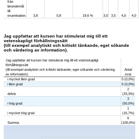
från
lärandemål
till
examination.
3,8
0,8
19,6 %
3,0
3,5
4,0
4,0
Jag uppfattar att kursen har stimulerat mig till ett
vetenskapligt förhållningssätt
(till exempel analytiskt och kritiskt tänkande, eget sökande
och värdering av information).
Jag uppfattar att kursen har stimulerat mig till ett vetenskapligt
förhållningssätt
(till exempel analytiskt och kritiskt tänkande, eget sökande och värdering
Antal
av information).
svar
i mycket liten grad
0 (0,0%)
i liten grad
0 (0,0%)
2
delvis
(33,3%)
3
i hög grad
(50,0%)
1
i mycket hög grad
(16,7%)
6
Summa
(100,0%)
Chart
Bar chart with 5 bars.
The chart has 1 X axis displaying categories.