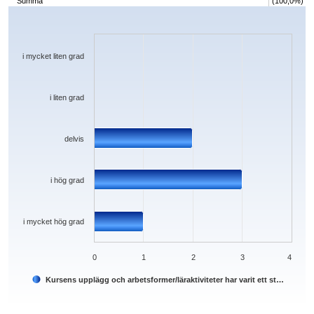
Summa
(100,0%)
Chart
Bar chart with 5 bars.
The chart has 1 X axis displaying categories.
The chart has 1 Y axis displaying values. Data ranges from 0 to 3.
i mycket liten grad
i liten grad
delvis
i hög grad
i mycket hög grad
0
1
2
3
4
Kursens upplägg och arbetsformer/läraktiviteter har varit ett st…
End of interactive chart.