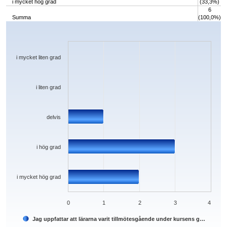
i mycket hög grad
(33,3%)
6
Summa
(100,0%)
Chart
Bar chart with 5 bars.
The chart has 1 X axis displaying categories.
The chart has 1 Y axis displaying values. Data ranges from 0 to 3.
i mycket liten grad
i liten grad
delvis
i hög grad
i mycket hög grad
0
1
2
3
4
Jag uppfattar att lärarna varit tillmötesgående under kursens g…