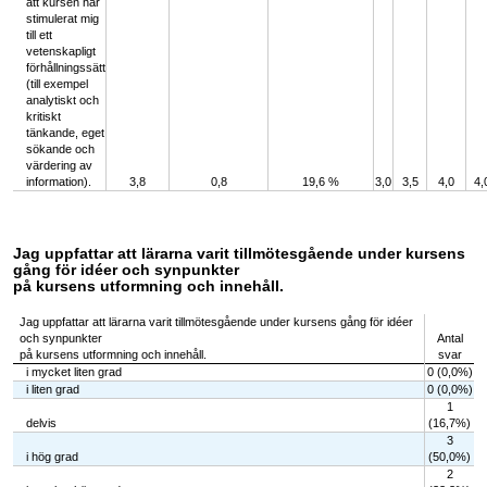
att kursen har
stimulerat mig
till ett
vetenskapligt
förhållningssätt
(till exempel
analytiskt och
kritiskt
tänkande, eget
sökande och
värdering av
information).
3,8
0,8
19,6 %
3,0
3,5
4,0
4,
Jag uppfattar att lärarna varit tillmötesgående under kursens
gång för idéer och synpunkter
på kursens utformning och innehåll.
Jag uppfattar att lärarna varit tillmötesgående under kursens gång för idéer
och synpunkter
Antal
på kursens utformning och innehåll.
svar
i mycket liten grad
0 (0,0%)
i liten grad
0 (0,0%)
1
delvis
(16,7%)
3
i hög grad
(50,0%)
2