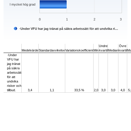
I mycket hög grad
0
1
2
3
·Under VFU har jag tränat på säkra arbetssätt för att undvika ri…
End of interactive chart.
Undre
Övre
Medelvärde
Standardavvikelse
Variationskoefficient
Min
kvartil
Median
kvartil
M
·Under
VFU har
jag tränat
på säkra
arbetssätt
för att
undvika
risker och
tillbud.
3,4
1,1
33,5 %
2,0
3,0
3,0
4,0
5,