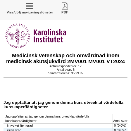
Visa/dölj navigeringsfönster
PDF
Medicinsk vetenskap och omvårdnad inom
medicinsk akutsjukvård 2MV001 MV001 VT2024
Antal respondenter: 17
Antal svar: 6
Svarsfrekvens: 35,29 %
Jag uppfattar att jag genom denna kurs utvecklat värdefulla
kunskaper/färdigheter.
Jag uppfattar att jag genom denna kurs utvecklat värdefulla
kunskaper/färdigheter.
Antal svar
i mycket liten grad
0 (0,0%)
i liten grad
0 (0,0%)