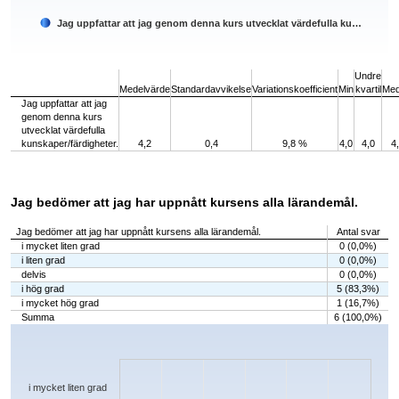
Jag uppfattar att jag genom denna kurs utvecklat värdefulla ku…
End of interactive chart.
Undre
Medelvärde
Standardavvikelse
Variationskoefficient
Min
kvartil
Med
Jag uppfattar att jag
genom denna kurs
utvecklat värdefulla
kunskaper/färdigheter.
4,2
0,4
9,8 %
4,0
4,0
4
Jag bedömer att jag har uppnått kursens alla lärandemål.
Jag bedömer att jag har uppnått kursens alla lärandemål.
Antal svar
i mycket liten grad
0 (0,0%)
i liten grad
0 (0,0%)
delvis
0 (0,0%)
i hög grad
5 (83,3%)
i mycket hög grad
1 (16,7%)
Summa
6 (100,0%)
Chart
Bar chart with 5 bars.
The chart has 1 X axis displaying categories.
The chart has 1 Y axis displaying values. Data ranges from 0 to 5.
i mycket liten grad