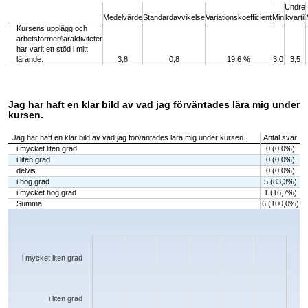
Undre
Medelvärde
Standardavvikelse
Variationskoefficient
Min
kvartil
Kursens upplägg och
arbetsformer/läraktiviteter
har varit ett stöd i mitt
lärande.
3,8
0,8
19,6 %
3,0
3,5
Jag har haft en klar bild av vad jag förväntades lära mig under
kursen.
Jag har haft en klar bild av vad jag förväntades lära mig under kursen.
Antal svar
i mycket liten grad
0 (0,0%)
i liten grad
0 (0,0%)
delvis
0 (0,0%)
i hög grad
5 (83,3%)
i mycket hög grad
1 (16,7%)
Summa
6 (100,0%)
Chart
Bar chart with 5 bars.
The chart has 1 X axis displaying categories.
The chart has 1 Y axis displaying values. Data ranges from 0 to 5.
i mycket liten grad
i liten grad