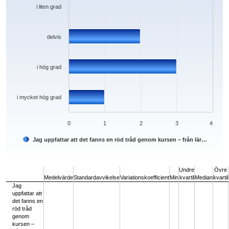
i liten grad
delvis
i hög grad
i mycket hög grad
0
1
2
3
4
Jag uppfattar att det fanns en röd tråd genom kursen – från lär…
End of interactive chart.
Undre
Övre
Medelvärde
Standardavvikelse
Variationskoefficient
Min
kvartil
Median
kvartil
Jag
uppfattar att
det fanns en
röd tråd
genom
kursen –