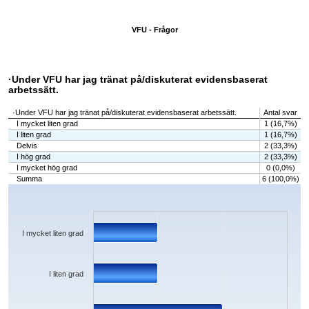
VFU - Frågor
·Under VFU har jag tränat på/diskuterat evidensbaserat
arbetssätt.
·Under VFU har jag tränat på/diskuterat evidensbaserat arbetssätt.
Antal svar
I mycket liten grad
1 (16,7%)
I liten grad
1 (16,7%)
Delvis
2 (33,3%)
I hög grad
2 (33,3%)
I mycket hög grad
0 (0,0%)
Summa
6 (100,0%)
Chart
Bar chart with 5 bars.
The chart has 1 X axis displaying categories.
The chart has 1 Y axis displaying values. Data ranges from 0 to 2.
I mycket liten grad
I liten grad