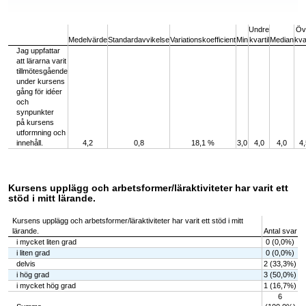
End of interactive chart.
Undre
Öv
Medelvärde
Standardavvikelse
Variationskoefficient
Min
kvartil
Median
kvar
Jag uppfattar
att lärarna varit
tillmötesgående
under kursens
gång för idéer
och
synpunkter
på kursens
utformning och
innehåll.
4,2
0,8
18,1 %
3,0
4,0
4,0
4,
Kursens upplägg och arbetsformer/läraktiviteter har varit ett
stöd i mitt lärande.
Kursens upplägg och arbetsformer/läraktiviteter har varit ett stöd i mitt
lärande.
Antal svar
i mycket liten grad
0 (0,0%)
i liten grad
0 (0,0%)
delvis
2 (33,3%)
i hög grad
3 (50,0%)
i mycket hög grad
1 (16,7%)
6