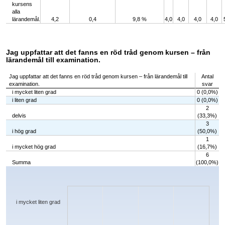
kursens
alla
lärandemål.
4,2
0,4
9,8 %
4,0
4,0
4,0
4,0
Jag uppfattar att det fanns en röd tråd genom kursen – från
lärandemål till examination.
Jag uppfattar att det fanns en röd tråd genom kursen – från lärandemål till
Antal
examination.
svar
i mycket liten grad
0 (0,0%)
i liten grad
0 (0,0%)
2
delvis
(33,3%)
3
i hög grad
(50,0%)
1
i mycket hög grad
(16,7%)
6
Summa
(100,0%)
Chart
Bar chart with 5 bars.
The chart has 1 X axis displaying categories.
The chart has 1 Y axis displaying values. Data ranges from 0 to 3.
i mycket liten grad