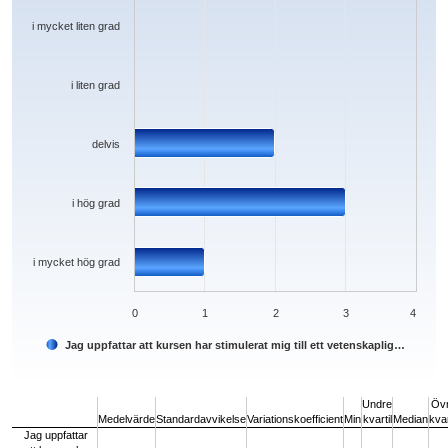
The chart has 1 Y axis displaying values. Data ranges from 0 to 3.
i mycket liten grad
i liten grad
delvis
i hög grad
i mycket hög grad
0
1
2
3
4
Jag uppfattar att kursen har stimulerat mig till ett vetenskaplig…
End of interactive chart.
Undre
Öv
Medelvärde
Standardavvikelse
Variationskoefficient
Min
kvartil
Median
kvar
Jag uppfattar