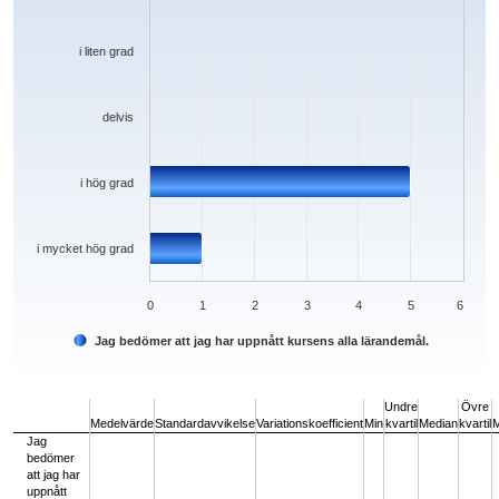
i liten grad
delvis
i hög grad
i mycket hög grad
0
1
2
3
4
5
6
Jag bedömer att jag har uppnått kursens alla lärandemål.
End of interactive chart.
Undre
Övre
Medelvärde
Standardavvikelse
Variationskoefficient
Min
kvartil
Median
kvartil
Jag
bedömer
att jag har
uppnått