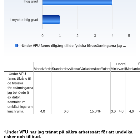
I hög grad
I mycket hög grad
0
1
2
3
4
5
·Under VFU fanns tillgång till de fysiska förutsättningarna jag …
End of interactive chart.
Undre
Ö
Medelvärde
Standardavvikelse
Variationskoefficient
Min
kvartil
Median
kv
·Under VFU
fanns tillgång till
de fysiska
förutsättningarna
jag behövde (t
ex dator,
samtalsrum
omklädningsrum,
lunchrum).
4,0
0,6
15,8 %
3,0
4,0
4,0
·Under VFU har jag tränat på säkra arbetssätt för att undvika
risker och tillbud.