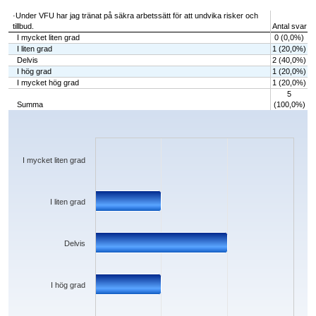
·Under VFU har jag tränat på säkra arbetssätt för att undvika risker och
tillbud.
Antal svar
I mycket liten grad
0 (0,0%)
I liten grad
1 (20,0%)
Delvis
2 (40,0%)
I hög grad
1 (20,0%)
I mycket hög grad
1 (20,0%)
5
Summa
(100,0%)
Chart
Bar chart with 5 bars.
The chart has 1 X axis displaying categories.
The chart has 1 Y axis displaying values. Data ranges from 0 to 2.
I mycket liten grad
I liten grad
Delvis
I hög grad