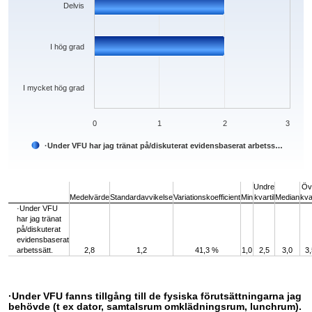
Delvis
I hög grad
I mycket hög grad
0
1
2
3
·Under VFU har jag tränat på/diskuterat evidensbaserat arbetss…
End of interactive chart.
Undre
Öv
Medelvärde
Standardavvikelse
Variationskoefficient
Min
kvartil
Median
kvar
·Under VFU
har jag tränat
på/diskuterat
evidensbaserat
arbetssätt.
2,8
1,2
41,3 %
1,0
2,5
3,0
3,
·Under VFU fanns tillgång till de fysiska förutsättningarna jag
behövde (t ex dator, samtalsrum omklädningsrum, lunchrum).