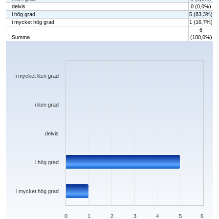
delvis
0 (0,0%)
i hög grad
5 (83,3%)
i mycket hög grad
1 (16,7%)
6
Summa
(100,0%)
Chart
Bar chart with 5 bars.
The chart has 1 X axis displaying categories.
The chart has 1 Y axis displaying values. Data ranges from 0 to 5.
i mycket liten grad
i liten grad
delvis
i hög grad
i mycket hög grad
0
1
2
3
4
5
6