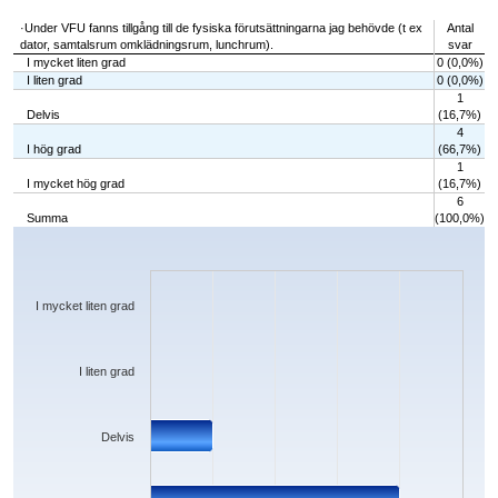
·Under VFU fanns tillgång till de fysiska förutsättningarna jag behövde (t ex
Antal
dator, samtalsrum omklädningsrum, lunchrum).
svar
I mycket liten grad
0 (0,0%)
I liten grad
0 (0,0%)
1
Delvis
(16,7%)
4
I hög grad
(66,7%)
1
I mycket hög grad
(16,7%)
6
Summa
(100,0%)
Chart
Bar chart with 5 bars.
The chart has 1 X axis displaying categories.
The chart has 1 Y axis displaying values. Data ranges from 0 to 4.
I mycket liten grad
I liten grad
Delvis