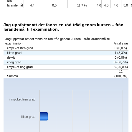
alla
lärandemål.
4,4
0,5
11,7 %
4,0
4,0
4,0
5,0
Jag uppfattar att det fanns en röd tråd genom kursen – från
lärandemål till examination.
Jag uppfattar att det fanns en röd tråd genom kursen – från lärandemål till
examination.
Antal svar
i mycket liten grad
0 (0,0%)
i liten grad
1 (8,3%)
delvis
0 (0,0%)
i hög grad
8 (66,7%)
i mycket hög grad
3 (25,0%)
12
Summa
(100,0%)
Chart
Bar chart with 5 bars.
The chart has 1 X axis displaying categories.
The chart has 1 Y axis displaying values. Data ranges from 0 to 8.
i mycket liten grad
i liten grad