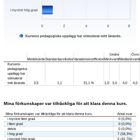
i mycket hög grad
0
2
4
6
8
Kursens pedagogiska upplägg har stimulerat mitt lärande.
End of interactive chart.
Undre
Övre
Medelvärde
Standardavvikelse
Variationskoefficient
Min
kvartil
Median
kvartil
Kursens
pedagogiska
upplägg har
stimulerat
mitt lärande.
3,5
1,1
31,1 %
1,0
3,0
4,0
4,0
Mina förkunskaper var tillräckliga för att klara denna kurs.
Mina förkunskaper var tillräckliga för att klara denna kurs.
Antal svar
i mycket liten grad
0 (0,0%)
i liten grad
0 (0,0%)
delvis
0 (0,0%)
i hög grad
7 (58,3%)
i mycket hög grad
5 (41,7%)