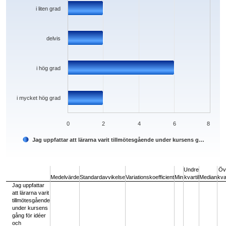
i liten grad
delvis
i hög grad
i mycket hög grad
0
2
4
6
8
Jag uppfattar att lärarna varit tillmötesgående under kursens g…
End of interactive chart.
Undre
Öv
Medelvärde
Standardavvikelse
Variationskoefficient
Min
kvartil
Median
kvar
Jag uppfattar
att lärarna varit
tillmötesgående
under kursens
gång för idéer
och