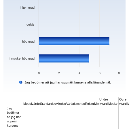
i liten grad
delvis
i hög grad
i mycket hög grad
0
2
4
6
8
Jag bedömer att jag har uppnått kursens alla lärandemål.
End of interactive chart.
Undre
Övre
Medelvärde
Standardavvikelse
Variationskoefficient
Min
kvartil
Median
kvartil
Jag
bedömer
att jag har
uppnått
kursens