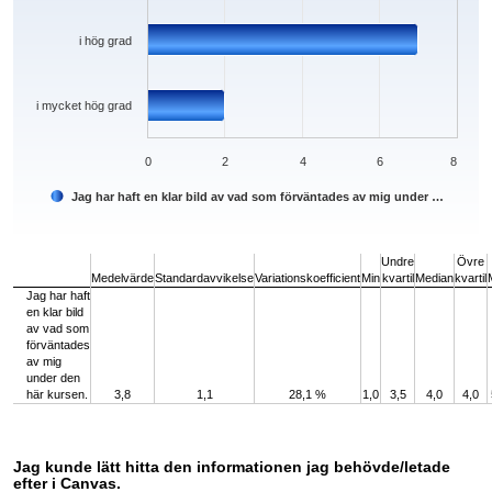
i hög grad
i mycket hög grad
0
2
4
6
8
Jag har haft en klar bild av vad som förväntades av mig under …
End of interactive chart.
Undre
Övre
Medelvärde
Standardavvikelse
Variationskoefficient
Min
kvartil
Median
kvartil
Jag har haft
en klar bild
av vad som
förväntades
av mig
under den
här kursen.
3,8
1,1
28,1 %
1,0
3,5
4,0
4,0
Jag kunde lätt hitta den informationen jag behövde/letade
efter i Canvas.