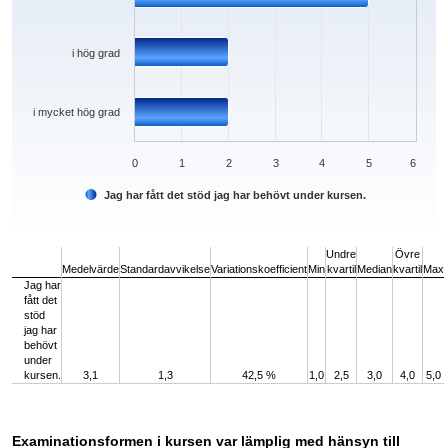
i hög grad
i mycket hög grad
0
1
2
3
4
5
6
Jag har fått det stöd jag har behövt under kursen.
End of interactive chart.
Undre
Övre
Medelvärde
Standardavvikelse
Variationskoefficient
Min
kvartil
Median
kvartil
Max
Jag har
fått det
stöd
jag har
behövt
under
kursen.
3,1
1,3
42,5 %
1,0
2,5
3,0
4,0
5,0
Examinationsformen i kursen var lämplig med hänsyn till