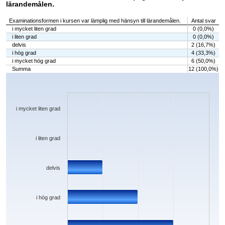
lärandemålen.
Examinationsformen i kursen var lämplig med hänsyn till lärandemålen.
Antal svar
i mycket liten grad
0 (0,0%)
i liten grad
0 (0,0%)
delvis
2 (16,7%)
i hög grad
4 (33,3%)
i mycket hög grad
6 (50,0%)
Summa
12 (100,0%)
Chart
Bar chart with 5 bars.
The chart has 1 X axis displaying categories.
The chart has 1 Y axis displaying values. Data ranges from 0 to 6.
i mycket liten grad
i liten grad
delvis
i hög grad