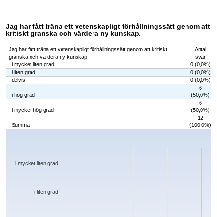
Jag har fått träna ett vetenskapligt förhållningssätt genom att
kritiskt granska och värdera ny kunskap.
Jag har fått träna ett vetenskapligt förhållningssätt genom att kritiskt
Antal
granska och värdera ny kunskap.
svar
i mycket liten grad
0 (0,0%)
i liten grad
0 (0,0%)
delvis
0 (0,0%)
6
i hög grad
(50,0%)
6
i mycket hög grad
(50,0%)
12
Summa
(100,0%)
Chart
Bar chart with 5 bars.
The chart has 1 X axis displaying categories.
The chart has 1 Y axis displaying values. Data ranges from 0 to 6.
i mycket liten grad
i liten grad