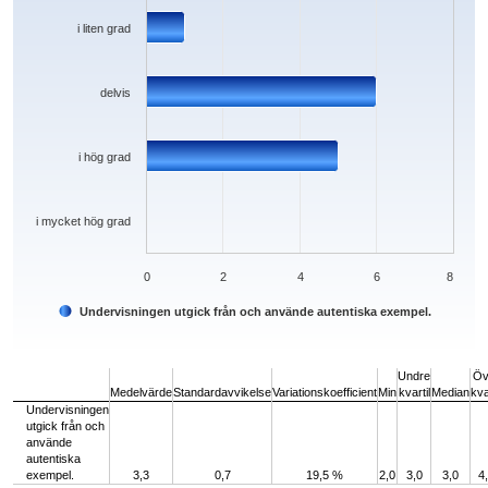
i liten grad
delvis
i hög grad
i mycket hög grad
0
2
4
6
8
Undervisningen utgick från och använde autentiska exempel.
End of interactive chart.
Undre
Öv
Medelvärde
Standardavvikelse
Variationskoefficient
Min
kvartil
Median
kva
Undervisningen
utgick från och
använde
autentiska
exempel.
3,3
0,7
19,5 %
2,0
3,0
3,0
4