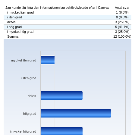
Jag kunde lätt hitta den informationen jag behövde/letade efter i Canvas.
Antal svar
i mycket liten grad
1 (8,3%)
i liten grad
0 (0,0%)
delvis
3 (25,0%)
i hög grad
5 (41,7%)
i mycket hög grad
3 (25,0%)
Summa
12 (100,0%)
Chart
Bar chart with 5 bars.
The chart has 1 X axis displaying categories.
The chart has 1 Y axis displaying values. Data ranges from 0 to 5.
i mycket liten grad
i liten grad
delvis
i hög grad
i mycket hög grad