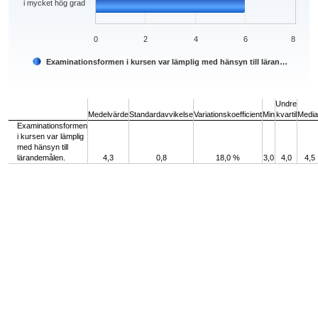
i mycket hög grad
0
2
4
6
8
Examinationsformen i kursen var lämplig med hänsyn till läran…
End of interactive chart.
Undre
Medelvärde
Standardavvikelse
Variationskoefficient
Min
kvartil
Medi
Examinationsformen
i kursen var lämplig
med hänsyn till
lärandemålen.
4,3
0,8
18,0 %
3,0
4,0
4,5