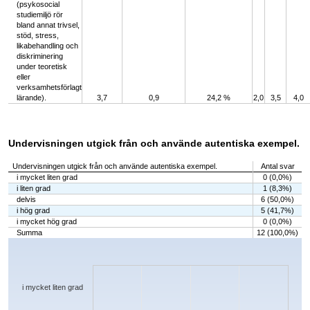
(psykosocial
studiemiljö rör
bland annat trivsel,
stöd, stress,
likabehandling och
diskriminering
under teoretisk
eller
verksamhetsförlagt
lärande).
3,7
0,9
24,2 %
2,0
3,5
4,0
Undervisningen utgick från och använde autentiska exempel.
Undervisningen utgick från och använde autentiska exempel.
Antal svar
i mycket liten grad
0 (0,0%)
i liten grad
1 (8,3%)
delvis
6 (50,0%)
i hög grad
5 (41,7%)
i mycket hög grad
0 (0,0%)
Summa
12 (100,0%)
Chart
Bar chart with 5 bars.
The chart has 1 X axis displaying categories.
The chart has 1 Y axis displaying values. Data ranges from 0 to 6.
i mycket liten grad