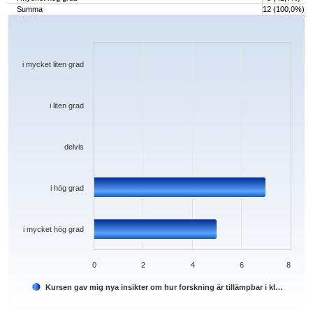
Summa
12 (100,0%)
Chart
Bar chart with 5 bars.
The chart has 1 X axis displaying categories.
The chart has 1 Y axis displaying values. Data ranges from 0 to 7.
i mycket liten grad
i liten grad
delvis
i hög grad
i mycket hög grad
0
2
4
6
8
Kursen gav mig nya insikter om hur forskning är tillämpbar i kl…