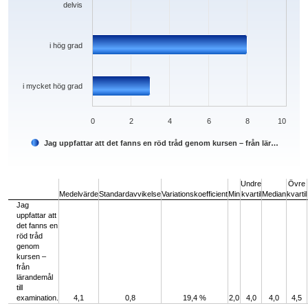
delvis
i hög grad
i mycket hög grad
0
2
4
6
8
10
Jag uppfattar att det fanns en röd tråd genom kursen – från lär…
End of interactive chart.
Undre
Övre
Medelvärde
Standardavvikelse
Variationskoefficient
Min
kvartil
Median
kvartil
Jag
uppfattar att
det fanns en
röd tråd
genom
kursen –
från
lärandemål
till
examination.
4,1
0,8
19,4 %
2,0
4,0
4,0
4,5