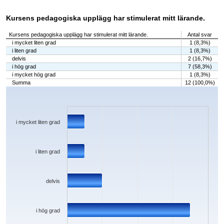
Kursens pedagogiska upplägg har stimulerat mitt lärande.
Kursens pedagogiska upplägg har stimulerat mitt lärande.
Antal svar
i mycket liten grad
1 (8,3%)
i liten grad
1 (8,3%)
delvis
2 (16,7%)
i hög grad
7 (58,3%)
i mycket hög grad
1 (8,3%)
Summa
12 (100,0%)
Chart
Bar chart with 5 bars.
The chart has 1 X axis displaying categories.
The chart has 1 Y axis displaying values. Data ranges from 1 to 7.
i mycket liten grad
i liten grad
delvis
i hög grad