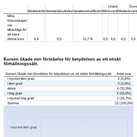
End of interactive chart.
Undre
Övre
Medelvärde
Standardavvikelse
Variationskoefficient
Min
kvartil
Median
kvarti
Mina
förkunskaper
var
tillräckliga för
att klara
denna kurs.
4,4
0,5
11,7 %
4,0
4,0
4,0
5,0
Kursen ökade min förståelse för betydelsen av ett etiskt
förhållningssätt.
Kursen ökade min förståelse för betydelsen av ett etiskt förhållningssätt.
Antal svar
i mycket liten grad
0 (0,0%)
i liten grad
0 (0,0%)
delvis
4 (33,3%)
i hög grad
6 (50,0%)
i mycket hög grad
2 (16,7%)
Summa
12 (100,0%)
Chart
Bar chart with 5 bars.
The chart has 1 X axis displaying categories.
The chart has 1 Y axis displaying values. Data ranges from 0 to 6.
i mycket liten grad