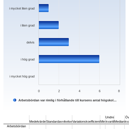
The chart has 1 Y axis displaying values. Data ranges from 0 to 6.
i mycket liten grad
i liten grad
delvis
i hög grad
i mycket hög grad
0
2
4
6
8
Arbetsbördan var rimlig i förhållande till kursens antal högskol…
End of interactive chart.
Undre
Öv
Medelvärde
Standardavvikelse
Variationskoefficient
Min
kvartil
Median
kva
Arbetsbördan