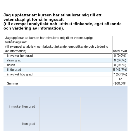
Jag uppfattar att kursen har stimulerat mig till ett
vetenskapligt förhållningssätt
(till exempel analytiskt och kritiskt tänkande, eget sökande
och värdering av information).
Jag uppfattar att kursen har stimulerat mig till ett vetenskapligt
förhållningssätt
(till exempel analytiskt och kritiskt tänkande, eget sökande och värdering
av information).
Antal svar
i mycket liten grad
0 (0,0%)
i liten grad
0 (0,0%)
delvis
0 (0,0%)
i hög grad
5 (41,7%)
i mycket hög grad
7 (58,3%)
12
Summa
(100,0%)
Chart
Bar chart with 5 bars.
The chart has 1 X axis displaying categories.
The chart has 1 Y axis displaying values. Data ranges from 0 to 7.
i mycket liten grad
i liten grad