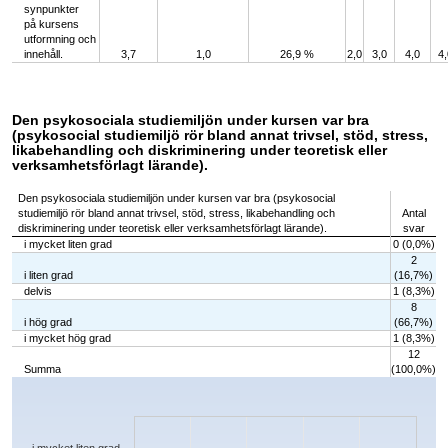
synpunkter
på kursens
utformning och
innehåll.
3,7
1,0
26,9 %
2,0
3,0
4,0
4,
Den psykosociala studiemiljön under kursen var bra
(psykosocial studiemiljö rör bland annat trivsel, stöd, stress,
likabehandling och diskriminering under teoretisk eller
verksamhetsförlagt lärande).
Den psykosociala studiemiljön under kursen var bra (psykosocial
studiemiljö rör bland annat trivsel, stöd, stress, likabehandling och
Antal
diskriminering under teoretisk eller verksamhetsförlagt lärande).
svar
i mycket liten grad
0 (0,0%)
2
i liten grad
(16,7%)
delvis
1 (8,3%)
8
i hög grad
(66,7%)
i mycket hög grad
1 (8,3%)
12
Summa
(100,0%)
Chart
Bar chart with 5 bars.
The chart has 1 X axis displaying categories.
The chart has 1 Y axis displaying values. Data ranges from 0 to 8.