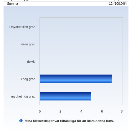
Summa
12 (100,0%)
Chart
Bar chart with 5 bars.
The chart has 1 X axis displaying categories.
The chart has 1 Y axis displaying values. Data ranges from 0 to 7.
i mycket liten grad
i liten grad
delvis
i hög grad
i mycket hög grad
0
2
4
6
8
Mina förkunskaper var tillräckliga för att klara denna kurs.