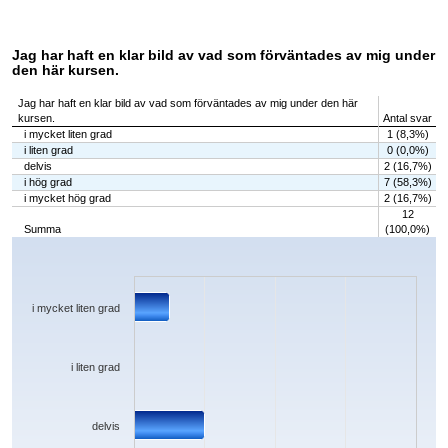
Jag har haft en klar bild av vad som förväntades av mig under
den här kursen.
Jag har haft en klar bild av vad som förväntades av mig under den här
kursen.
Antal svar
i mycket liten grad
1 (8,3%)
i liten grad
0 (0,0%)
delvis
2 (16,7%)
i hög grad
7 (58,3%)
i mycket hög grad
2 (16,7%)
12
Summa
(100,0%)
Chart
Bar chart with 5 bars.
The chart has 1 X axis displaying categories.
The chart has 1 Y axis displaying values. Data ranges from 0 to 7.
i mycket liten grad
i liten grad
delvis