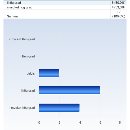
i hög grad
6 (50,0%)
i mycket hög grad
4 (33,3%)
12
Summa
(100,0%)
Chart
Bar chart with 5 bars.
The chart has 1 X axis displaying categories.
The chart has 1 Y axis displaying values. Data ranges from 0 to 6.
i mycket liten grad
i liten grad
delvis
i hög grad
i mycket hög grad
0
2
4
6
8