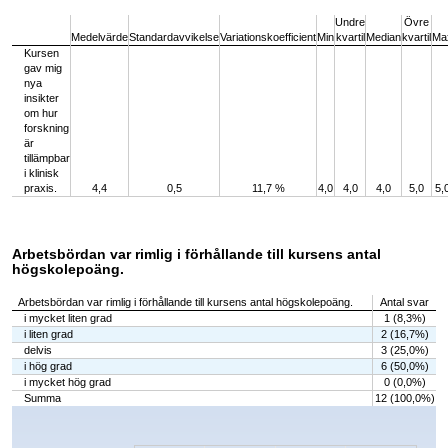
End of interactive chart.
Undre
Övre
Medelvärde
Standardavvikelse
Variationskoefficient
Min
kvartil
Median
kvartil
Ma
Kursen
gav mig
nya
insikter
om hur
forskning
är
tillämpbar
i klinisk
praxis.
4,4
0,5
11,7 %
4,0
4,0
4,0
5,0
5,
Arbetsbördan var rimlig i förhållande till kursens antal
högskolepoäng.
Arbetsbördan var rimlig i förhållande till kursens antal högskolepoäng.
Antal svar
i mycket liten grad
1 (8,3%)
i liten grad
2 (16,7%)
delvis
3 (25,0%)
i hög grad
6 (50,0%)
i mycket hög grad
0 (0,0%)
Summa
12 (100,0%)
Chart
Bar chart with 5 bars.
The chart has 1 X axis displaying categories.