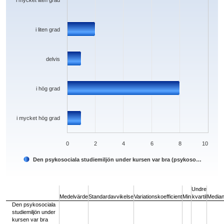
i mycket liten grad
i liten grad
delvis
i hög grad
i mycket hög grad
0
2
4
6
8
10
Den psykosociala studiemiljön under kursen var bra (psykoso…
End of interactive chart.
Undre
Medelvärde
Standardavvikelse
Variationskoefficient
Min
kvartil
Media
Den psykosociala
studiemiljön under
kursen var bra