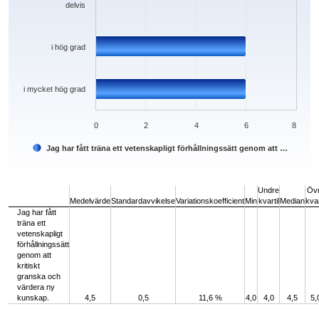
delvis
i hög grad
i mycket hög grad
0
2
4
6
8
Jag har fått träna ett vetenskapligt förhållningssätt genom att …
End of interactive chart.
Undre
Öv
Medelvärde
Standardavvikelse
Variationskoefficient
Min
kvartil
Median
kvar
Jag har fått
träna ett
vetenskapligt
förhållningssätt
genom att
kritiskt
granska och
värdera ny
kunskap.
4,5
0,5
11,6 %
4,0
4,0
4,5
5,