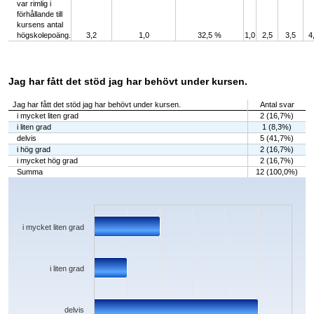
var rimlig i
förhållande till
kursens antal
högskolepoäng.
3,2
1,0
32,5 %
1,0
2,5
3,5
4
Jag har fått det stöd jag har behövt under kursen.
Jag har fått det stöd jag har behövt under kursen.
Antal svar
i mycket liten grad
2 (16,7%)
i liten grad
1 (8,3%)
delvis
5 (41,7%)
i hög grad
2 (16,7%)
i mycket hög grad
2 (16,7%)
Summa
12 (100,0%)
Chart
Bar chart with 5 bars.
The chart has 1 X axis displaying categories.
The chart has 1 Y axis displaying values. Data ranges from 1 to 5.
i mycket liten grad
i liten grad
delvis