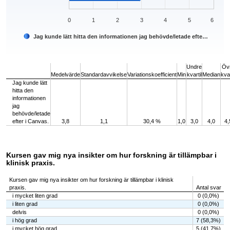
0
1
2
3
4
5
6
Jag kunde lätt hitta den informationen jag behövde/letade efte…
End of interactive chart.
Undre
Öv
Medelvärde
Standardavvikelse
Variationskoefficient
Min
kvartil
Median
kvar
Jag kunde lätt
hitta den
informationen
jag
behövde/letade
efter i Canvas.
3,8
1,1
30,4 %
1,0
3,0
4,0
4,
Kursen gav mig nya insikter om hur forskning är tillämpbar i
klinisk praxis.
Kursen gav mig nya insikter om hur forskning är tillämpbar i klinisk
praxis.
Antal svar
i mycket liten grad
0 (0,0%)
i liten grad
0 (0,0%)
delvis
0 (0,0%)
i hög grad
7 (58,3%)
i mycket hög grad
5 (41,7%)