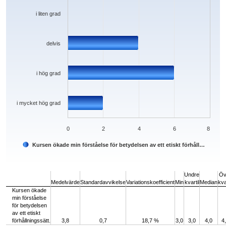
i liten grad
delvis
i hög grad
i mycket hög grad
0
2
4
6
8
Kursen ökade min förståelse för betydelsen av ett etiskt förhåll…
End of interactive chart.
Undre
Öv
Medelvärde
Standardavvikelse
Variationskoefficient
Min
kvartil
Median
kva
Kursen ökade
min förståelse
för betydelsen
av ett etiskt
förhållningssätt.
3,8
0,7
18,7 %
3,0
3,0
4,0
4