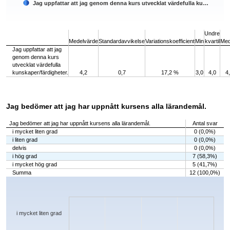
Jag uppfattar att jag genom denna kurs utvecklat värdefulla ku…
End of interactive chart.
Undre
Medelvärde
Standardavvikelse
Variationskoefficient
Min
kvartil
Med
Jag uppfattar att jag
genom denna kurs
utvecklat värdefulla
kunskaper/färdigheter.
4,2
0,7
17,2 %
3,0
4,0
4
Jag bedömer att jag har uppnått kursens alla lärandemål.
Jag bedömer att jag har uppnått kursens alla lärandemål.
Antal svar
i mycket liten grad
0 (0,0%)
i liten grad
0 (0,0%)
delvis
0 (0,0%)
i hög grad
7 (58,3%)
i mycket hög grad
5 (41,7%)
Summa
12 (100,0%)
Chart
Bar chart with 5 bars.
The chart has 1 X axis displaying categories.
The chart has 1 Y axis displaying values. Data ranges from 0 to 7.
i mycket liten grad