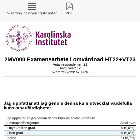
Visa/dölj navigeringsfönster
PDF
2MV000 Examensarbete i omvårdnad HT22+VT23
Antal respondenter: 21
Antal svar: 12
Svarsfrekvens: 57,14 %
Jag uppfattar att jag genom denna kurs utvecklat värdefulla
kunskaper/färdigheter.
Jag uppfattar att jag genom denna kurs utvecklat värdefulla
kunskaper/färdigheter.
Antal svar
i mycket liten grad
0 (0,0%)
i liten grad
0 (0,0%)
delvis
2 (16,7%)