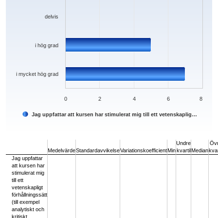
delvis
i hög grad
i mycket hög grad
0
2
4
6
8
Jag uppfattar att kursen har stimulerat mig till ett vetenskaplig…
End of interactive chart.
Undre
Öv
Medelvärde
Standardavvikelse
Variationskoefficient
Min
kvartil
Median
kvar
Jag uppfattar
att kursen har
stimulerat mig
till ett
vetenskapligt
förhållningssätt
(till exempel
analytiskt och
kritiskt