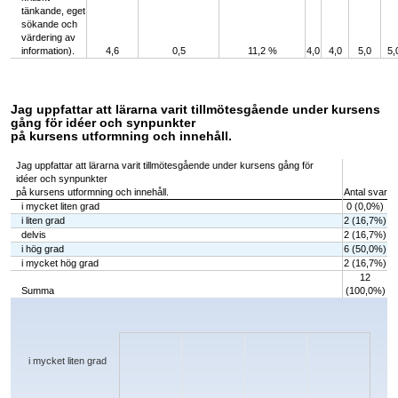
tänkande, eget
sökande och
värdering av
information).
4,6
0,5
11,2 %
4,0
4,0
5,0
5,
Jag uppfattar att lärarna varit tillmötesgående under kursens
gång för idéer och synpunkter
på kursens utformning och innehåll.
Jag uppfattar att lärarna varit tillmötesgående under kursens gång för
idéer och synpunkter
på kursens utformning och innehåll.
Antal svar
i mycket liten grad
0 (0,0%)
i liten grad
2 (16,7%)
delvis
2 (16,7%)
i hög grad
6 (50,0%)
i mycket hög grad
2 (16,7%)
12
Summa
(100,0%)
Chart
Bar chart with 5 bars.
The chart has 1 X axis displaying categories.
The chart has 1 Y axis displaying values. Data ranges from 0 to 6.
i mycket liten grad