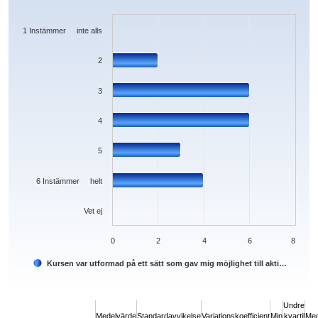
Bar chart with 7 bars.
The chart has 1 X axis displaying categories.
The chart has 1 Y axis displaying values. Data ranges from 0 to 6.
1 Instämmer inte alls
2
3
4
5
6 Instämmer helt
Vet ej
0
2
4
6
8
Kursen var utformad på ett sätt som gav mig möjlighet till akti…
End of interactive chart.
Undre
Medelvärde
Standardavvikelse
Variationskoefficient
Min
kvartil
Med