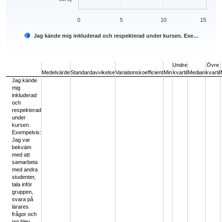
0
5
10
15
Jag kände mig inkluderad och respekterad under kursen. Exe…
End of interactive chart.
Undre
Övre
Medelvärde
Standardavvikelse
Variationskoefficient
Min
kvartil
Median
kvartil
Jag kände
mig
inkluderad
och
respekterad
under
kursen.
Exempelvis:
Jag var
bekväm
med att
samarbeta
med andra
studenter,
tala inför
gruppen,
svara på
lärares
frågor och
jag blev