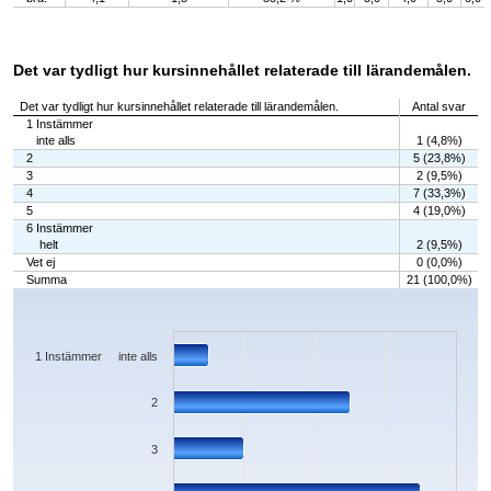
Det var tydligt hur kursinnehållet relaterade till lärandemålen.
Det var tydligt hur kursinnehållet relaterade till lärandemålen.
Antal svar
1 Instämmer
inte alls
1 (4,8%)
2
5 (23,8%)
3
2 (9,5%)
4
7 (33,3%)
5
4 (19,0%)
6 Instämmer
helt
2 (9,5%)
Vet ej
0 (0,0%)
Summa
21 (100,0%)
Chart
Bar chart with 7 bars.
The chart has 1 X axis displaying categories.
The chart has 1 Y axis displaying values. Data ranges from 0 to 7.
1 Instämmer inte alls
2
3