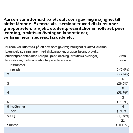
Kursen var utformad på ett sätt som gav mig möjlighet till
aktivt lärande. Exempelvis: seminarier med diskussioner,
grupparbeten, projekt, studentpresentationer, rollspel, peer
learning, praktiska övningar, laborationer,
verksamhetsintegrerat lärande etc.
Kursen var utformad på ett sätt som gav mig möjlighet till aktivt lärande.
Exempelvis: seminarier med diskussioner, grupparbeten, projekt,
studentpresentationer, rollspel, peer learning, praktiska övningar,
Antal
laborationer, verksamhetsintegrerat lärande etc.
svar
1 Instämmer
inte alls
0 (0,0%)
2
2 (9,5%)
6
3
(28,6%)
6
4
(28,6%)
3
5
(14,3%)
6 Instämmer
4
helt
(19,0%)
Vet ej
0 (0,0%)
21
Summa
(100,0%)
Chart