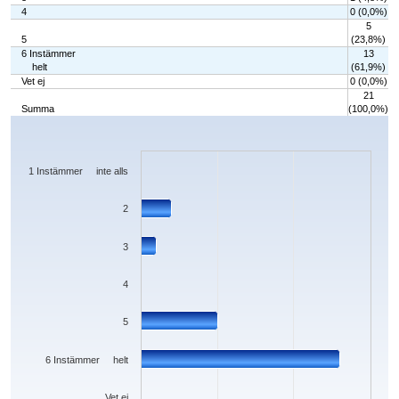
4
0 (0,0%)
5
5
(23,8%)
6 Instämmer
13
helt
(61,9%)
Vet ej
0 (0,0%)
21
Summa
(100,0%)
Chart
Bar chart with 7 bars.
The chart has 1 X axis displaying categories.
The chart has 1 Y axis displaying values. Data ranges from 0 to 13.
1 Instämmer inte alls
2
3
4
5
6 Instämmer helt
Vet ej