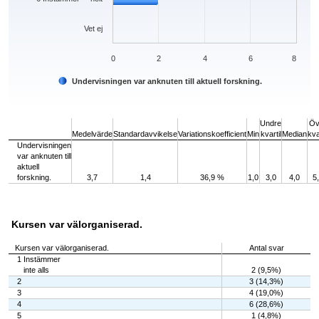
Vet ej
0
2
4
6
8
Undervisningen var anknuten till aktuell forskning.
End of interactive chart.
Undre
Öv
Medelvärde
Standardavvikelse
Variationskoefficient
Min
kvartil
Median
kva
Undervisningen
var anknuten till
aktuell
forskning.
3,7
1,4
36,9 %
1,0
3,0
4,0
5
Kursen var välorganiserad.
Kursen var välorganiserad.
Antal svar
1 Instämmer
inte alls
2 (9,5%)
2
3 (14,3%)
3
4 (19,0%)
4
6 (28,6%)
5
1 (4,8%)