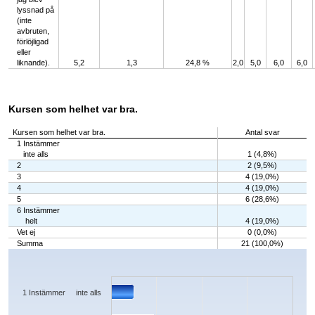
lyssnad på
(inte
avbruten,
förlöjligad
eller
liknande).
5,2
1,3
24,8 %
2,0
5,0
6,0
6,0
Kursen som helhet var bra.
Kursen som helhet var bra.
Antal svar
1 Instämmer
inte alls
1 (4,8%)
2
2 (9,5%)
3
4 (19,0%)
4
4 (19,0%)
5
6 (28,6%)
6 Instämmer
helt
4 (19,0%)
Vet ej
0 (0,0%)
Summa
21 (100,0%)
Chart
Bar chart with 7 bars.
The chart has 1 X axis displaying categories.
The chart has 1 Y axis displaying values. Data ranges from 0 to 6.
1 Instämmer inte alls