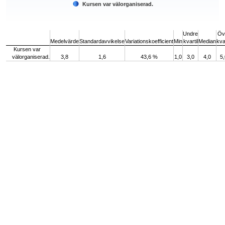
Kursen var välorganiserad.
End of interactive chart.
Undre
Öv
Medelvärde
Standardavvikelse
Variationskoefficient
Min
kvartil
Median
kvar
Kursen var
välorganiserad.
3,8
1,6
43,6 %
1,0
3,0
4,0
5,