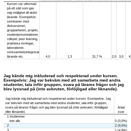
Kursen var utformad
på ett sätt som gav
mig möjlighet till aktivt
lärande. Exempelvis:
seminarier med
diskussioner,
grupparbeten, projekt,
studentpresentationer,
rollspel, peer learning,
praktiska övningar,
laborationer,
verksamhetsintegrerat
lärande etc.
4,0
1,3
31,7 %
2,0
3,0
4
Jag kände mig inkluderad och respekterad under kursen.
Exempelvis: Jag var bekväm med att samarbeta med andra
studenter, tala inför gruppen, svara på lärares frågor och jag
blev lyssnad på (inte avbruten, förlöjligad eller liknande).
Jag kände mig inkluderad och respekterad under kursen. Exempelvis: Jag
var bekväm med att samarbeta med andra studenter, tala inför gruppen,
svara på lärares frågor och jag blev lyssnad på (inte avbruten, förlöjligad
Antal
eller liknande).
svar
1 Instämmer
inte alls
0 (0,0%)
2
2 (9,5%)
3
1 (4,8%)