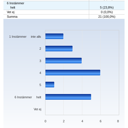
6 Instämmer
helt
5 (23,8%)
Vet ej
0 (0,0%)
Summa
21 (100,0%)
Chart
Bar chart with 7 bars.
The chart has 1 X axis displaying categories.
The chart has 1 Y axis displaying values. Data ranges from 0 to 6.
1 Instämmer inte alls
2
3
4
5
6 Instämmer helt
Vet ej
0
2
4
6
8