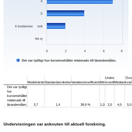
4
5
6 Instämmer helt
Vet ej
0
2
4
6
8
Det var tydligt hur kursinnehållet relaterade till lärandemålen.
End of interactive chart.
Undre
Övr
Medelvärde
Standardavvikelse
Variationskoefficient
Min
kvartil
Median
kvart
Det var tydligt
hur
kursinnehållet
relaterade till
lärandemålen.
3,7
1,4
38,9 %
1,0
2,0
4,0
5,0
Undervisningen var anknuten till aktuell forskning.