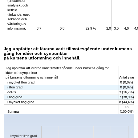
(till exempel
analytiskt och
kritiskt
tänkande, eget
sökande och
värdering av
information).
3,7
0,8
22,9 %
2,0
3,0
4,0
4,
Jag uppfattar att lärarna varit tillmötesgående under kursens
gång för idéer och synpunkter
på kursens utformning och innehåll.
Jag uppfattar att lärarna varit tillmötesgående under kursens gång för
idéer och synpunkter
på kursens utformning och innehåll.
Antal svar
i mycket liten grad
0 (0,0%)
i liten grad
0 (0,0%)
delvis
3 (16,7%)
i hög grad
7 (38,9%)
i mycket hög grad
8 (44,4%)
18
Summa
(100,0%)
Chart
Bar chart with 5 bars.
The chart has 1 X axis displaying categories.
The chart has 1 Y axis displaying values. Data ranges from 0 to 8.
i mycket liten grad