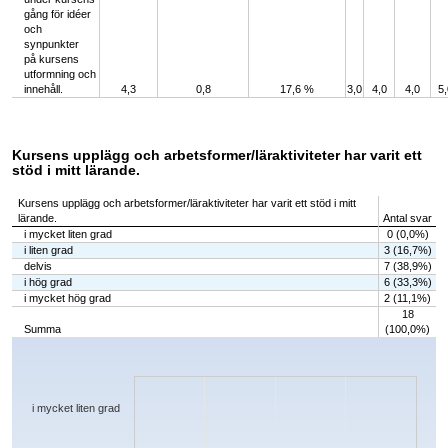
gång för idéer
och
synpunkter
på kursens
utformning och
innehåll.
4,3
0,8
17,6 %
3,0
4,0
4,0
5,
Kursens upplägg och arbetsformer/läraktiviteter har varit ett
stöd i mitt lärande.
Kursens upplägg och arbetsformer/läraktiviteter har varit ett stöd i mitt
lärande.
Antal svar
i mycket liten grad
0 (0,0%)
i liten grad
3 (16,7%)
delvis
7 (38,9%)
i hög grad
6 (33,3%)
i mycket hög grad
2 (11,1%)
18
Summa
(100,0%)
Chart
Bar chart with 5 bars.
The chart has 1 X axis displaying categories.
The chart has 1 Y axis displaying values. Data ranges from 0 to 7.
i mycket liten grad