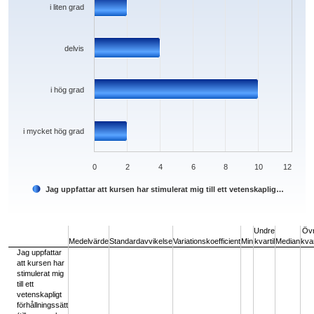
i liten grad
delvis
i hög grad
i mycket hög grad
0
2
4
6
8
10
12
Jag uppfattar att kursen har stimulerat mig till ett vetenskaplig…
End of interactive chart.
Undre
Öv
Medelvärde
Standardavvikelse
Variationskoefficient
Min
kvartil
Median
kvar
Jag uppfattar
att kursen har
stimulerat mig
till ett
vetenskapligt
förhållningssätt