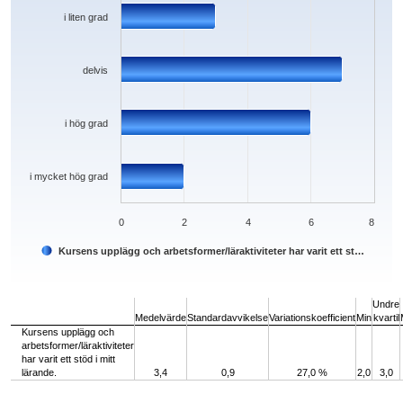
i liten grad
delvis
i hög grad
i mycket hög grad
0
2
4
6
8
Kursens upplägg och arbetsformer/läraktiviteter har varit ett st…
End of interactive chart.
Undre
Medelvärde
Standardavvikelse
Variationskoefficient
Min
kvartil
Kursens upplägg och
arbetsformer/läraktiviteter
har varit ett stöd i mitt
lärande.
3,4
0,9
27,0 %
2,0
3,0