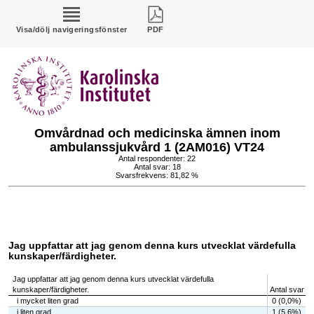
Visa/dölj navigeringsfönster
PDF
Omvårdnad och medicinska ämnen inom
ambulanssjukvård 1 (2AM016) VT24
Antal respondenter: 22
Antal svar: 18
Svarsfrekvens: 81,82 %
Jag uppfattar att jag genom denna kurs utvecklat värdefulla
kunskaper/färdigheter.
Jag uppfattar att jag genom denna kurs utvecklat värdefulla
kunskaper/färdigheter.
Antal svar
i mycket liten grad
0 (0,0%)
i liten grad
1 (5,6%)