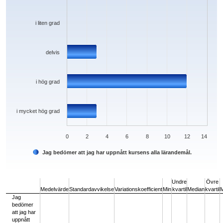
i liten grad
delvis
i hög grad
i mycket hög grad
0
2
4
6
8
10
12
14
Jag bedömer att jag har uppnått kursens alla lärandemål.
End of interactive chart.
Undre
Övre
Medelvärde
Standardavvikelse
Variationskoefficient
Min
kvartil
Median
kvartil
Jag
bedömer
att jag har
uppnått