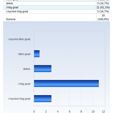
delvis
3 (16,7%)
i hög grad
11 (61,1%)
i mycket hög grad
3 (16,7%)
18
Summa
(100,0%)
Chart
Bar chart with 5 bars.
The chart has 1 X axis displaying categories.
The chart has 1 Y axis displaying values. Data ranges from 0 to 11.
i mycket liten grad
i liten grad
delvis
i hög grad
i mycket hög grad
0
2
4
6
8
10
12