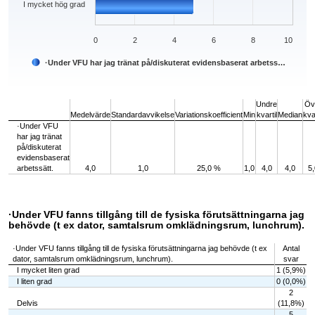
I mycket hög grad
0
2
4
6
8
10
·Under VFU har jag tränat på/diskuterat evidensbaserat arbetss…
End of interactive chart.
Undre
Öv
Medelvärde
Standardavvikelse
Variationskoefficient
Min
kvartil
Median
kvar
·Under VFU
har jag tränat
på/diskuterat
evidensbaserat
arbetssätt.
4,0
1,0
25,0 %
1,0
4,0
4,0
5,
·Under VFU fanns tillgång till de fysiska förutsättningarna jag
behövde (t ex dator, samtalsrum omklädningsrum, lunchrum).
·Under VFU fanns tillgång till de fysiska förutsättningarna jag behövde (t ex
Antal
dator, samtalsrum omklädningsrum, lunchrum).
svar
I mycket liten grad
1 (5,9%)
I liten grad
0 (0,0%)
2
Delvis
(11,8%)
5