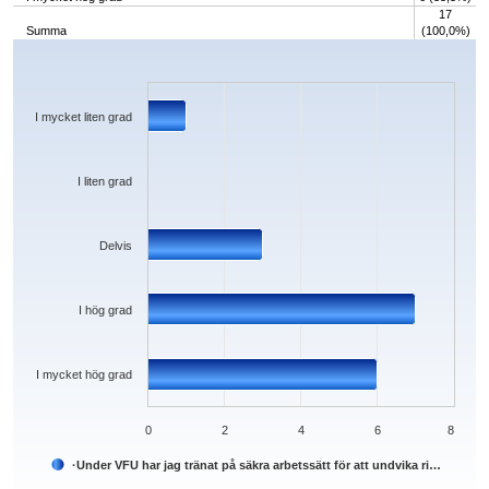
17
Summa
(100,0%)
Chart
Bar chart with 5 bars.
The chart has 1 X axis displaying categories.
The chart has 1 Y axis displaying values. Data ranges from 0 to 7.
I mycket liten grad
I liten grad
Delvis
I hög grad
I mycket hög grad
0
2
4
6
8
·Under VFU har jag tränat på säkra arbetssätt för att undvika ri…