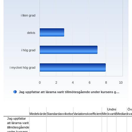
i liten grad
delvis
i hög grad
i mycket hög grad
0
2
4
6
8
10
Jag uppfattar att lärarna varit tillmötesgående under kursens g…
End of interactive chart.
Undre
Öv
Medelvärde
Standardavvikelse
Variationskoefficient
Min
kvartil
Median
kvar
Jag uppfattar
att lärarna varit
tillmötesgående
under kursens