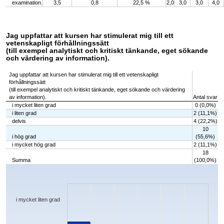
examination.
3,5
0,8
22,5 %
2,0
3,0
3,0
4,0
Jag uppfattar att kursen har stimulerat mig till ett
vetenskapligt förhållningssätt
(till exempel analytiskt och kritiskt tänkande, eget sökande
och värdering av information).
Jag uppfattar att kursen har stimulerat mig till ett vetenskapligt
förhållningssätt
(till exempel analytiskt och kritiskt tänkande, eget sökande och värdering
av information).
Antal svar
i mycket liten grad
0 (0,0%)
i liten grad
2 (11,1%)
delvis
4 (22,2%)
10
i hög grad
(55,6%)
i mycket hög grad
2 (11,1%)
18
Summa
(100,0%)
Chart
Bar chart with 5 bars.
The chart has 1 X axis displaying categories.
The chart has 1 Y axis displaying values. Data ranges from 0 to 10.
i mycket liten grad