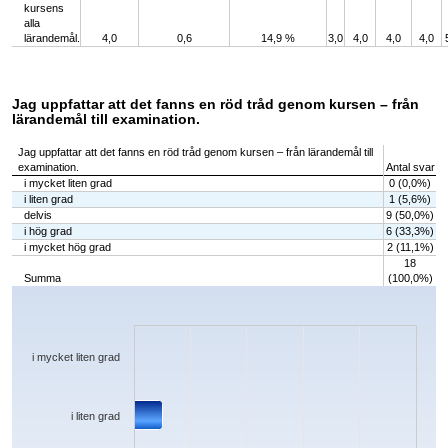
kursens
alla
lärandemål.
4,0
0,6
14,9 %
3,0
4,0
4,0
4,0
Jag uppfattar att det fanns en röd tråd genom kursen – från
lärandemål till examination.
Jag uppfattar att det fanns en röd tråd genom kursen – från lärandemål till
examination.
Antal svar
i mycket liten grad
0 (0,0%)
i liten grad
1 (5,6%)
delvis
9 (50,0%)
i hög grad
6 (33,3%)
i mycket hög grad
2 (11,1%)
18
Summa
(100,0%)
Chart
Bar chart with 5 bars.
The chart has 1 X axis displaying categories.
The chart has 1 Y axis displaying values. Data ranges from 0 to 9.
i mycket liten grad
i liten grad