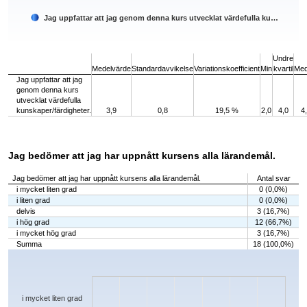
Jag uppfattar att jag genom denna kurs utvecklat värdefulla ku…
End of interactive chart.
Undre
Medelvärde
Standardavvikelse
Variationskoefficient
Min
kvartil
Med
Jag uppfattar att jag
genom denna kurs
utvecklat värdefulla
kunskaper/färdigheter.
3,9
0,8
19,5 %
2,0
4,0
4
Jag bedömer att jag har uppnått kursens alla lärandemål.
Jag bedömer att jag har uppnått kursens alla lärandemål.
Antal svar
i mycket liten grad
0 (0,0%)
i liten grad
0 (0,0%)
delvis
3 (16,7%)
i hög grad
12 (66,7%)
i mycket hög grad
3 (16,7%)
Summa
18 (100,0%)
Chart
Bar chart with 5 bars.
The chart has 1 X axis displaying categories.
The chart has 1 Y axis displaying values. Data ranges from 0 to 12.
i mycket liten grad