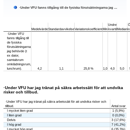
·Under VFU fanns tillgång till de fysiska förutsättningarna jag …
End of interactive chart.
Undre
Ö
Medelvärde
Standardavvikelse
Variationskoefficient
Min
kvartil
Median
kv
·Under VFU
fanns tillgång till
de fysiska
förutsättningarna
jag behövde (t
ex dator,
samtalsrum
omklädningsrum,
lunchrum).
4,2
1,1
25,8 %
1,0
4,0
5,0
·Under VFU har jag tränat på säkra arbetssätt för att undvika
risker och tillbud.
·Under VFU har jag tränat på säkra arbetssätt för att undvika risker och
tillbud.
Antal svar
I mycket liten grad
1 (5,9%)
I liten grad
0 (0,0%)
Delvis
3 (17,6%)
I hög grad
7 (41,2%)
I mycket hög grad
6 (35,3%)