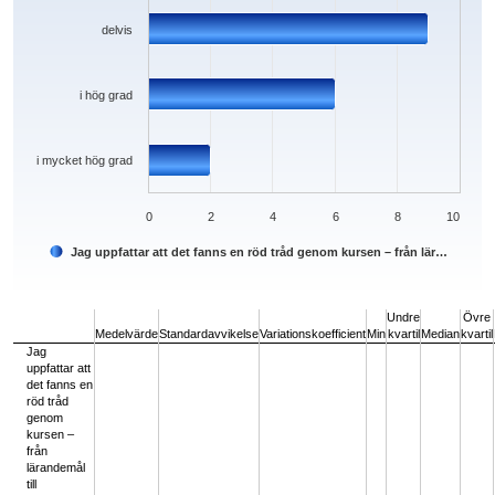
delvis
i hög grad
i mycket hög grad
0
2
4
6
8
10
Jag uppfattar att det fanns en röd tråd genom kursen – från lär…
End of interactive chart.
Undre
Övre
Medelvärde
Standardavvikelse
Variationskoefficient
Min
kvartil
Median
kvartil
Jag
uppfattar att
det fanns en
röd tråd
genom
kursen –
från
lärandemål
till