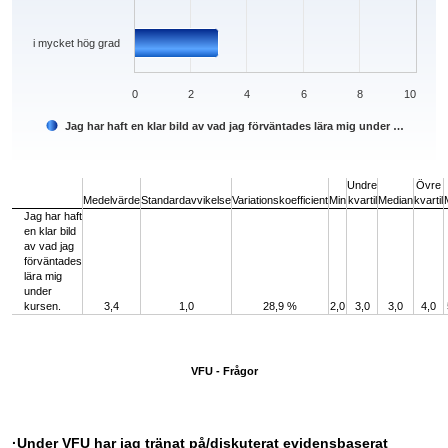
i mycket hög grad
0
2
4
6
8
10
Jag har haft en klar bild av vad jag förväntades lära mig under …
End of interactive chart.
Undre
Övre
Medelvärde
Standardavvikelse
Variationskoefficient
Min
kvartil
Median
kvartil
Jag har haft
en klar bild
av vad jag
förväntades
lära mig
under
kursen.
3,4
1,0
28,9 %
2,0
3,0
3,0
4,0
VFU - Frågor
·Under VFU har jag tränat på/diskuterat evidensbaserat