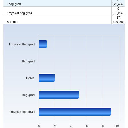
I hög grad
(29,4%)
9
I mycket hög grad
(52,9%)
17
Summa
(100,0%)
Chart
Bar chart with 5 bars.
The chart has 1 X axis displaying categories.
The chart has 1 Y axis displaying values. Data ranges from 0 to 9.
I mycket liten grad
I liten grad
Delvis
I hög grad
I mycket hög grad
0
2
4
6
8
10