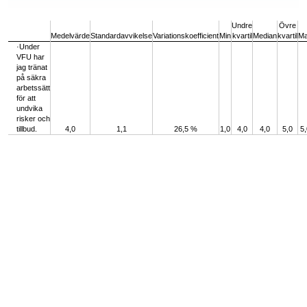
End of interactive chart.
Undre
Övre
Medelvärde
Standardavvikelse
Variationskoefficient
Min
kvartil
Median
kvartil
M
·Under
VFU har
jag tränat
på säkra
arbetssätt
för att
undvika
risker och
tillbud.
4,0
1,1
26,5 %
1,0
4,0
4,0
5,0
5,