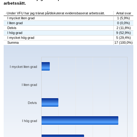
arbetssätt.
·Under VFU har jag tränat på/diskuterat evidensbaserat arbetssätt.
Antal svar
I mycket liten grad
1 (5,9%)
I liten grad
0 (0,0%)
Delvis
2 (11,8%)
I hög grad
9 (52,9%)
I mycket hög grad
5 (29,4%)
Summa
17 (100,0%)
Chart
Bar chart with 5 bars.
The chart has 1 X axis displaying categories.
The chart has 1 Y axis displaying values. Data ranges from 0 to 9.
I mycket liten grad
I liten grad
Delvis
I hög grad