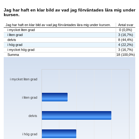
Jag har haft en klar bild av vad jag förväntades lära mig under
kursen.
Jag har haft en klar bild av vad jag förväntades lära mig under kursen.
Antal svar
i mycket liten grad
0 (0,0%)
i liten grad
3 (16,7%)
delvis
8 (44,4%)
i hög grad
4 (22,2%)
i mycket hög grad
3 (16,7%)
Summa
18 (100,0%)
Chart
Bar chart with 5 bars.
The chart has 1 X axis displaying categories.
The chart has 1 Y axis displaying values. Data ranges from 0 to 8.
i mycket liten grad
i liten grad
delvis
i hög grad