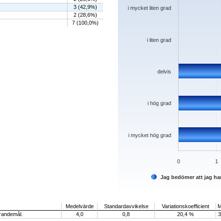
3 (42,9%)
i mycket liten grad
2 (28,6%)
7 (100,0%)
i liten grad
delvis
i hög grad
i mycket hög grad
0
1
Jag bedömer att jag ha
End of interactive chart.
Medelvärde
Standardavvikelse
Variationskoefficient
M
ärandemål.
4,0
0,8
20,4 %
3