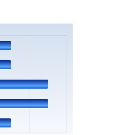
s.
ata ranges from 1 to 2.