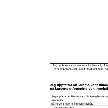
Jag uppfattar att kursen har stimulerat mig till e
(till exempel analytiskt och kritiskt tänkande, 
Jag uppfattar att lärarna varit ti
på kursens utformning och innehål
Jag uppfattar att lärarna varit tillmötesgående u
synpunkter
på kursens utformning och innehåll.
i mycket liten grad