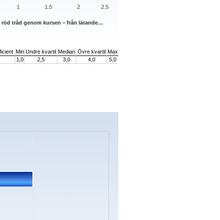
1
1.5
2
2.5
n röd tråd genom kursen – från lärande…
icient
Min
Undre kvartil
Median
Övre kvartil
Max
1,0
2,5
3,0
4,0
5,0
s.
ata ranges from 0 to 3.