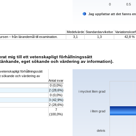
0
0.5
Jag uppfattar att det fanns e
End of interactive chart.
Medelvärde
Standardavvikelse
Variationskoeff
rsen – från lärandemål till examination.
3,1
1,3
42,8 %
rat mig till ett vetenskapligt förhållningssätt
kt tänkande, eget sökande och värdering av information).
Chart
 vetenskapligt förhållningssätt
get sökande och värdering av
Bar chart with 5 bars.
Antal svar
The chart has 1 X axis displaying categorie
0 (0,0%)
The chart has 1 Y axis displaying values. D
2 (28,6%)
i mycket liten grad
0 (0,0%)
3 (42,9%)
2 (28,6%)
7
i liten grad
(100,0%)
delvis