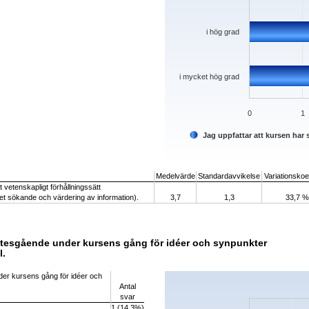
i hög grad
i mycket hög grad
0
1
Jag uppfattar att kursen har s
End of interactive chart.
Medelvärde
Standardavvikelse
Variationskoef
tt vetenskapligt förhållningssätt
eget sökande och värdering av information).
3,7
1,3
33,7 %
llmötesgående under kursens gång för idéer och synpunkter
l.
Chart
nder kursens gång för idéer och
Antal
Bar chart with 5 bars.
svar
The chart has 1 X axis displaying categorie
1 (14,3%)
The chart has 1 Y axis displaying values. D