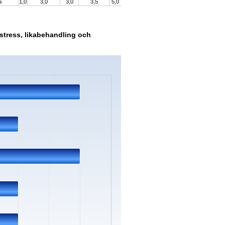
%
1,0
3,0
3,0
3,5
5,0
 stress, likabehandling och
s.
ata ranges from 1 to 2.