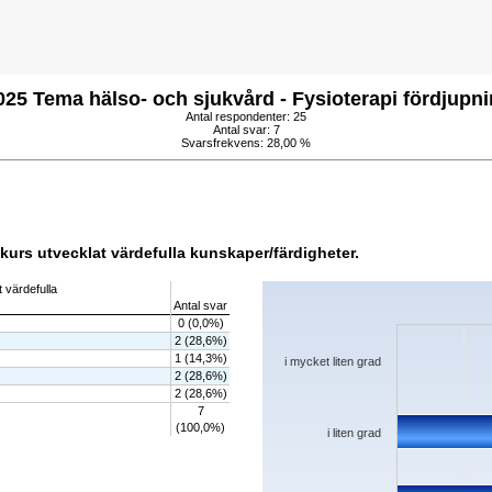
25 Tema hälso- och sjukvård - Fysioterapi fördjupni
Antal respondenter: 25
Antal svar: 7
Svarsfrekvens: 28,00 %
kurs utvecklat värdefulla kunskaper/färdigheter.
Chart
 värdefulla
Antal svar
Bar chart with 5 bars.
0 (0,0%)
The chart has 1 X axis displaying categorie
2 (28,6%)
The chart has 1 Y axis displaying values. D
1 (14,3%)
i mycket liten grad
2 (28,6%)
2 (28,6%)
7
(100,0%)
i liten grad