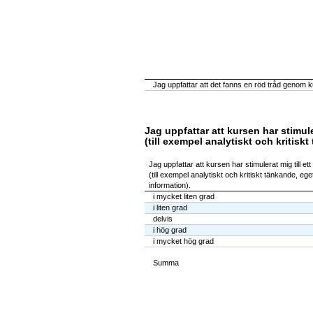
Jag uppfattar att det fanns en röd tråd genom ku
Jag uppfattar att kursen har stimule
(till exempel analytiskt och kritis
Jag uppfattar att kursen har stimulerat mig till ett
(till exempel analytiskt och kritiskt tänkande, e
information).
i mycket liten grad
i liten grad
delvis
i hög grad
i mycket hög grad
Summa