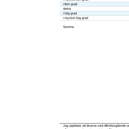
i liten grad
delvis
i hög grad
i mycket hög grad
Summa
Jag uppfattar att lärarna varit tillmötesgåend