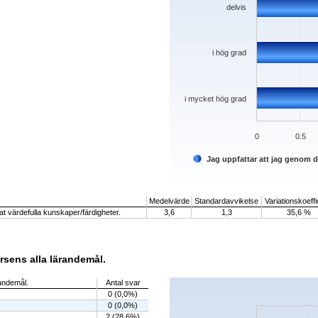
delvis
i hög grad
i mycket hög grad
0
0.5
Jag uppfattar att jag genom 
End of interactive chart.
Medelvärde
Standardavvikelse
Variationskoeffi
t värdefulla kunskaper/färdigheter.
3,6
1,3
35,6 %
rsens alla lärandemål.
Chart
randemål.
Antal svar
0 (0,0%)
Bar chart with 5 bars.
0 (0,0%)
The chart has 1 X axis displaying categorie
The chart has 1 Y axis displaying values. D
2 (28,6%)