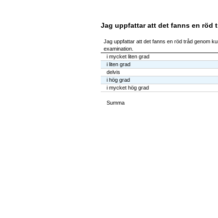
Jag uppfattar att det fanns en röd 
Jag uppfattar att det fanns en röd tråd genom kur
examination.
i mycket liten grad
i liten grad
delvis
i hög grad
i mycket hög grad
Summa