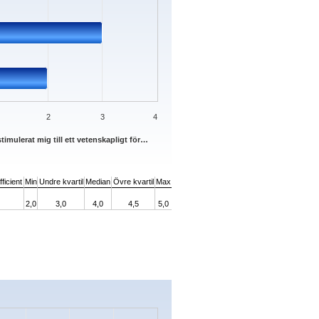
2
3
4
timulerat mig till ett vetenskapligt för…
ficient
Min
Undre kvartil
Median
Övre kvartil
Max
2,0
3,0
4,0
4,5
5,0
s.
ata ranges from 0 to 4.