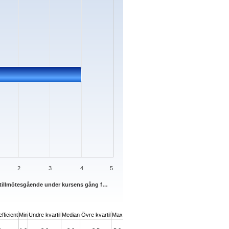
2
3
4
5
it tillmötesgående under kursens gång f…
fficient
Min
Undre kvartil
Median
Övre kvartil
Max