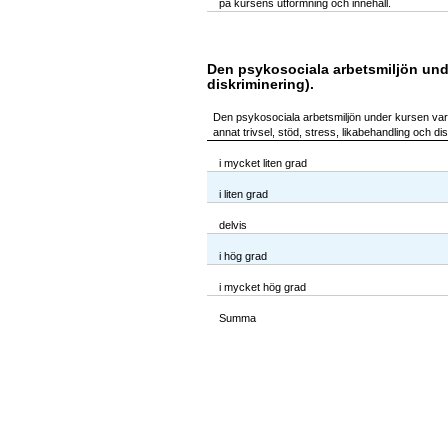
på kursens utformning och innehåll.
Den psykosociala arbetsmiljön under
diskriminering).
Den psykosociala arbetsmiljön under kursen var 
annat trivsel, stöd, stress, likabehandling och di
i mycket liten grad
i liten grad
delvis
i hög grad
i mycket hög grad
Summa