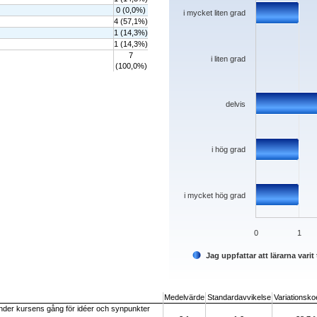
0 (0,0%)
i mycket liten grad
4 (57,1%)
1 (14,3%)
1 (14,3%)
7
i liten grad
(100,0%)
delvis
i hög grad
i mycket hög grad
0
1
Jag uppfattar att lärarna var
End of interactive chart.
Medelvärde
Standardavvikelse
Variationskoe
e under kursens gång för idéer och synpunkter