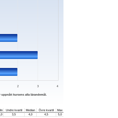
2
3
4
r uppnått kursens alla lärandemål.
in
Undre kvartil
Median
Övre kvartil
Max
,0
3,5
4,0
4,5
5,0