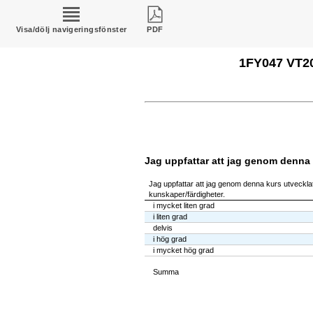
Visa/dölj navigeringsfönster
PDF
1FY047 VT20
Jag uppfattar att jag genom denna 
Jag uppfattar att jag genom denna kurs utvecklat
kunskaper/färdigheter.
i mycket liten grad
i liten grad
delvis
i hög grad
i mycket hög grad
Summa