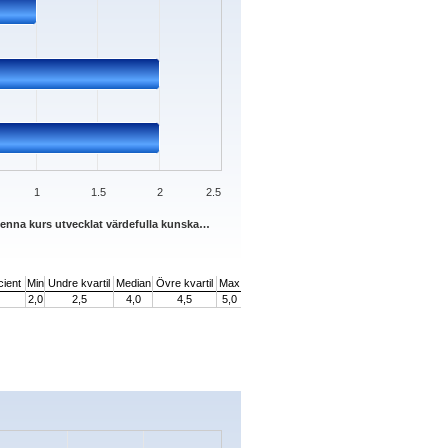
1
1.5
2
2.5
denna kurs utvecklat värdefulla kunska…
cient
Min
Undre kvartil
Median
Övre kvartil
Max
2,0
2,5
4,0
4,5
5,0
s.
ata ranges from 0 to 3.