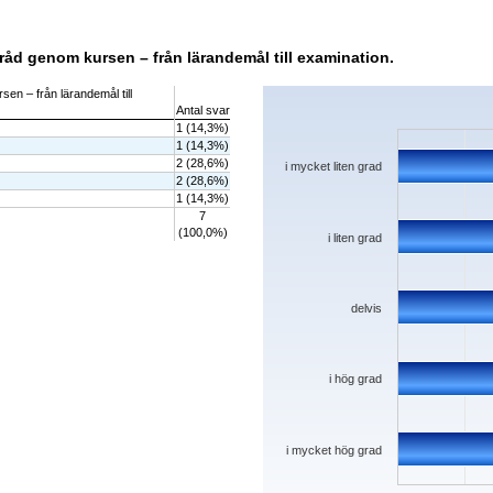
tråd genom kursen – från lärandemål till examination.
Chart
sen – från lärandemål till
Antal svar
Bar chart with 5 bars.
1 (14,3%)
The chart has 1 X axis displaying categorie
1 (14,3%)
The chart has 1 Y axis displaying values. D
2 (28,6%)
i mycket liten grad
2 (28,6%)
1 (14,3%)
7
(100,0%)
i liten grad
delvis
i hög grad
i mycket hög grad