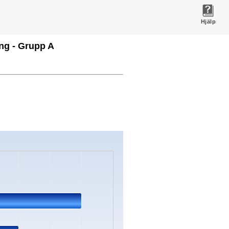
Hjälp
ng - Grupp A
s.
ata ranges from 0 to 2.