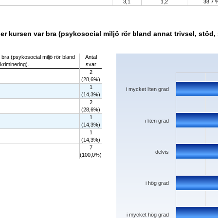
3,1
1,2
38,7 
 kursen var bra (psykosocial miljö rör bland annat trivsel, stöd,
Chart
bra (psykosocial miljö rör bland
Antal
skriminering).
svar
Bar chart with 5 bars.
2
The chart has 1 X axis displaying categorie
(28,6%)
The chart has 1 Y axis displaying values. D
1
i mycket liten grad
(14,3%)
2
(28,6%)
1
i liten grad
(14,3%)
1
(14,3%)
7
delvis
(100,0%)
i hög grad
i mycket hög grad