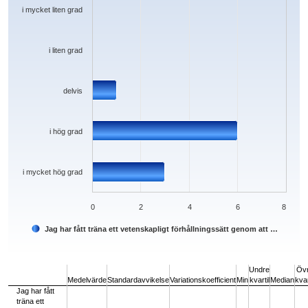
i mycket liten grad
i liten grad
delvis
i hög grad
i mycket hög grad
0
2
4
6
8
Jag har fått träna ett vetenskapligt förhållningssätt genom att …
End of interactive chart.
Undre
Öv
Medelvärde
Standardavvikelse
Variationskoefficient
Min
kvartil
Median
kvar
Jag har fått
träna ett