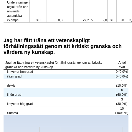
Undervisningen
utgick från och
använde
autentiska
exempel.
3,0
0,8
27,2 %
2,0
3,0
3,0
3
Jag har fått träna ett vetenskapligt
förhållningssätt genom att kritiskt granska och
värdera ny kunskap.
Jag har fått träna ett vetenskapligt förhållningssätt genom att kritiskt
Antal
granska och värdera ny kunskap.
svar
i mycket liten grad
0 (0,0%)
i liten grad
0 (0,0%)
1
delvis
(10,0%)
6
i hög grad
(60,0%)
3
i mycket hög grad
(30,0%)
10
Summa
(100,0%)
Chart
Bar chart with 5 bars.
The chart has 1 X axis displaying categories.
The chart has 1 Y axis displaying values. Data ranges from 0 to 6.