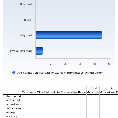
i liten grad
delvis
i hög grad
i mycket hög grad
0
2
4
6
8
10
Jag har haft en klar bild av vad som förväntades av mig under …
End of interactive chart.
Undre
Övre
Medelvärde
Standardavvikelse
Variationskoefficient
Min
kvartil
Median
kvartil
Jag har haft
en klar bild
av vad som
förväntades
av mig
under den