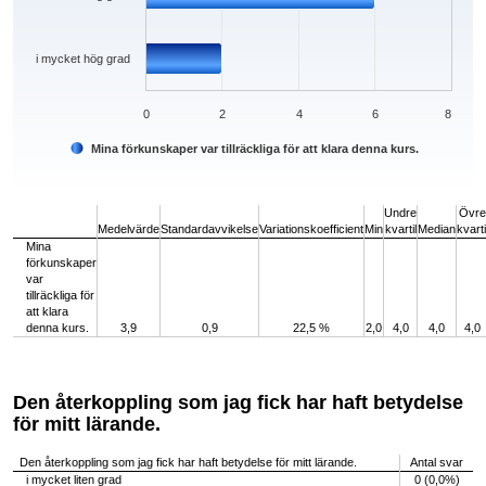
i mycket hög grad
0
2
4
6
8
Mina förkunskaper var tillräckliga för att klara denna kurs.
End of interactive chart.
Undre
Övre
Medelvärde
Standardavvikelse
Variationskoefficient
Min
kvartil
Median
kvarti
Mina
förkunskaper
var
tillräckliga för
att klara
denna kurs.
3,9
0,9
22,5 %
2,0
4,0
4,0
4,0
Den återkoppling som jag fick har haft betydelse
för mitt lärande.
Den återkoppling som jag fick har haft betydelse för mitt lärande.
Antal svar
i mycket liten grad
0 (0,0%)