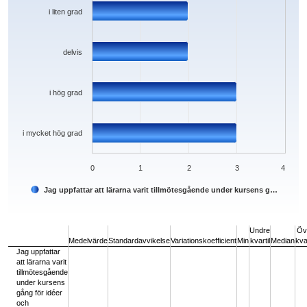
i liten grad
delvis
i hög grad
i mycket hög grad
0
1
2
3
4
Jag uppfattar att lärarna varit tillmötesgående under kursens g…
End of interactive chart.
Undre
Öv
Medelvärde
Standardavvikelse
Variationskoefficient
Min
kvartil
Median
kvar
Jag uppfattar
att lärarna varit
tillmötesgående
under kursens
gång för idéer
och