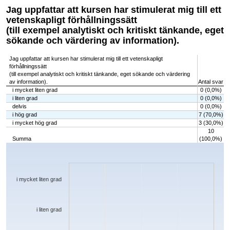
Jag uppfattar att kursen har stimulerat mig till ett
vetenskapligt förhållningssätt
(till exempel analytiskt och kritiskt tänkande, eget
sökande och värdering av information).
Jag uppfattar att kursen har stimulerat mig till ett vetenskapligt
förhållningssätt
(till exempel analytiskt och kritiskt tänkande, eget sökande och värdering
av information).
Antal svar
i mycket liten grad
0 (0,0%)
i liten grad
0 (0,0%)
delvis
0 (0,0%)
i hög grad
7 (70,0%)
i mycket hög grad
3 (30,0%)
10
Summa
(100,0%)
Chart
Bar chart with 5 bars.
The chart has 1 X axis displaying categories.
The chart has 1 Y axis displaying values. Data ranges from 0 to 7.
i mycket liten grad
i liten grad