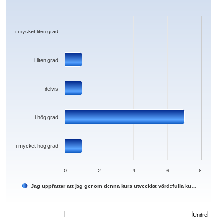
Bar chart with 5 bars.
The chart has 1 X axis displaying categories.
The chart has 1 Y axis displaying values. Data ranges from 0 to 7.
i mycket liten grad
i liten grad
delvis
i hög grad
i mycket hög grad
0
2
4
6
8
Jag uppfattar att jag genom denna kurs utvecklat värdefulla ku…
End of interactive chart.
Undre