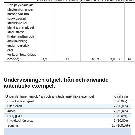
Medelvärde
Standardavvikelse
Variationskoefficient
Min
kvartil
Media
Den psykosociala
studiemiljön under
kursen var bra
(psykosocial
studiemiljö rör
bland annat trivsel,
stöd, stress,
likabehandling och
diskriminering
under teoretisk
eller
verksamhetsförlagt
lärande).
3,9
0,7
18,9 %
3,0
3,5
4,0
Undervisningen utgick från och använde
autentiska exempel.
Undervisningen utgick från och använde autentiska exempel.
Antal svar
i mycket liten grad
0 (0,0%)
i liten grad
2 (20,0%)
delvis
7 (70,0%)
i hög grad
0 (0,0%)
i mycket hög grad
1 (10,0%)
Summa
10 (100,0%)
Chart