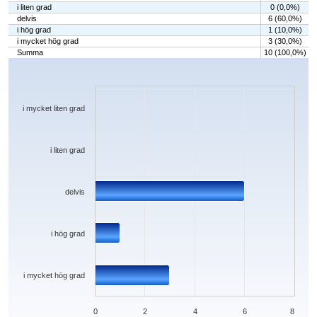
i liten grad
0 (0,0%)
delvis
6 (60,0%)
i hög grad
1 (10,0%)
i mycket hög grad
3 (30,0%)
Summa
10 (100,0%)
Chart
Bar chart with 5 bars.
The chart has 1 X axis displaying categories.
The chart has 1 Y axis displaying values. Data ranges from 0 to 6.
i mycket liten grad
i liten grad
delvis
i hög grad
i mycket hög grad
0
2
4
6
8