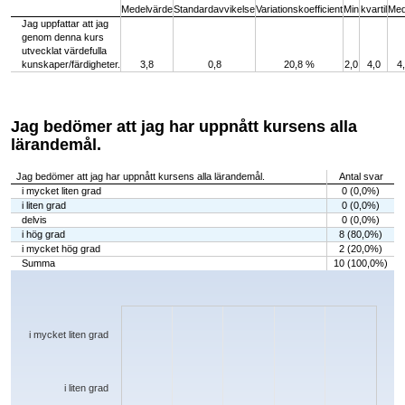
Medelvärde
Standardavvikelse
Variationskoefficient
Min
kvartil
Med
Jag uppfattar att jag
genom denna kurs
utvecklat värdefulla
kunskaper/färdigheter.
3,8
0,8
20,8 %
2,0
4,0
4
Jag bedömer att jag har uppnått kursens alla
lärandemål.
Jag bedömer att jag har uppnått kursens alla lärandemål.
Antal svar
i mycket liten grad
0 (0,0%)
i liten grad
0 (0,0%)
delvis
0 (0,0%)
i hög grad
8 (80,0%)
i mycket hög grad
2 (20,0%)
Summa
10 (100,0%)
Chart
Bar chart with 5 bars.
The chart has 1 X axis displaying categories.
The chart has 1 Y axis displaying values. Data ranges from 0 to 8.
i mycket liten grad
i liten grad