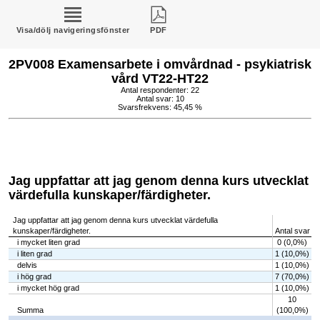
Visa/dölj navigeringsfönster
PDF
2PV008 Examensarbete i omvårdnad - psykiatrisk
vård VT22-HT22
Antal respondenter: 22
Antal svar: 10
Svarsfrekvens: 45,45 %
Jag uppfattar att jag genom denna kurs utvecklat
värdefulla kunskaper/färdigheter.
Jag uppfattar att jag genom denna kurs utvecklat värdefulla
kunskaper/färdigheter.
Antal svar
i mycket liten grad
0 (0,0%)
i liten grad
1 (10,0%)
delvis
1 (10,0%)
i hög grad
7 (70,0%)
i mycket hög grad
1 (10,0%)
10
Summa
(100,0%)
Chart