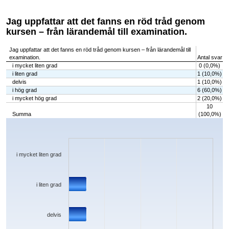
Jag uppfattar att det fanns en röd tråd genom
kursen – från lärandemål till examination.
Jag uppfattar att det fanns en röd tråd genom kursen – från lärandemål till
examination.
Antal svar
i mycket liten grad
0 (0,0%)
i liten grad
1 (10,0%)
delvis
1 (10,0%)
i hög grad
6 (60,0%)
i mycket hög grad
2 (20,0%)
10
Summa
(100,0%)
Chart
Bar chart with 5 bars.
The chart has 1 X axis displaying categories.
The chart has 1 Y axis displaying values. Data ranges from 0 to 6.
i mycket liten grad
i liten grad
delvis