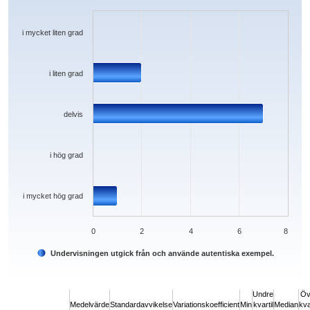
Bar chart with 5 bars.
The chart has 1 X axis displaying categories.
The chart has 1 Y axis displaying values. Data ranges from 0 to 7.
i mycket liten grad
i liten grad
delvis
i hög grad
i mycket hög grad
0
2
4
6
8
Undervisningen utgick från och använde autentiska exempel.
End of interactive chart.
Undre
Öv
Medelvärde
Standardavvikelse
Variationskoefficient
Min
kvartil
Median
kva