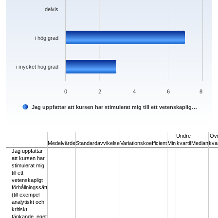
delvis
i hög grad
i mycket hög grad
0
2
4
6
8
Jag uppfattar att kursen har stimulerat mig till ett vetenskaplig…
End of interactive chart.
Undre
Öv
Medelvärde
Standardavvikelse
Variationskoefficient
Min
kvartil
Median
kvar
Jag uppfattar
att kursen har
stimulerat mig
till ett
vetenskapligt
förhållningssätt
(till exempel
analytiskt och
kritiskt
tänkande, eget