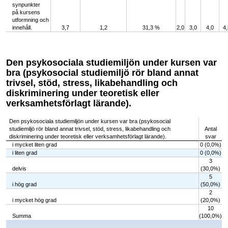
synpunkter
på kursens
utformning och
innehåll.
3,7
1,2
31,3 %
2,0
3,0
4,0
4,
Den psykosociala studiemiljön under kursen var
bra (psykosocial studiemiljö rör bland annat
trivsel, stöd, stress, likabehandling och
diskriminering under teoretisk eller
verksamhetsförlagt lärande).
Den psykosociala studiemiljön under kursen var bra (psykosocial
studiemiljö rör bland annat trivsel, stöd, stress, likabehandling och
Antal
diskriminering under teoretisk eller verksamhetsförlagt lärande).
svar
i mycket liten grad
0 (0,0%)
i liten grad
0 (0,0%)
3
delvis
(30,0%)
5
i hög grad
(50,0%)
2
i mycket hög grad
(20,0%)
10
Summa
(100,0%)
Chart