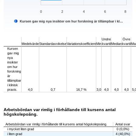
0
2
4
6
8
Kursen gav mig nya insikter om hur forskning är tillämpbar i kl…
End of interactive chart.
Undre
Övre
Medelvärde
Standardavvikelse
Variationskoefficient
Min
kvartil
Median
kvartil
Ma
Kursen
gav mig
nya
insikter
om hur
forskning
är
tillämpbar
i klinisk
praxis.
4,0
0,7
16,7 %
3,0
4,0
4,0
4,0
5,
Arbetsbördan var rimlig i förhållande till kursens antal
högskolepoäng.
Arbetsbördan var rimlig i förhållande till kursens antal högskolepoäng.
Antal svar
i mycket liten grad
0 (0,0%)
i liten grad
4 (40,0%)