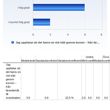
i hög grad
i mycket hög grad
0
2
4
6
8
Jag uppfattar att det fanns en röd tråd genom kursen – från lär…
End of interactive chart.
Undre
Övre
Medelvärde
Standardavvikelse
Variationskoefficient
Min
kvartil
Median
kvartil
Jag
uppfattar att
det fanns en
röd tråd
genom
kursen –
från
lärandemål
till
examination.
3,9
0,9
22,5 %
2,0
4,0
4,0
4,0