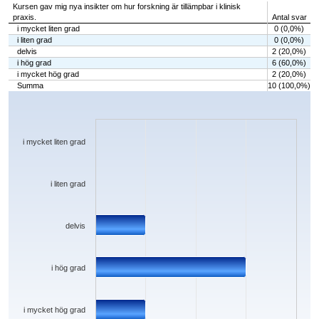
Kursen gav mig nya insikter om hur forskning är tillämpbar i klinisk
praxis.
Antal svar
i mycket liten grad
0 (0,0%)
i liten grad
0 (0,0%)
delvis
2 (20,0%)
i hög grad
6 (60,0%)
i mycket hög grad
2 (20,0%)
Summa
10 (100,0%)
Chart
Bar chart with 5 bars.
The chart has 1 X axis displaying categories.
The chart has 1 Y axis displaying values. Data ranges from 0 to 6.
i mycket liten grad
i liten grad
delvis
i hög grad
i mycket hög grad