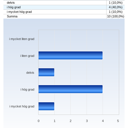
delvis
1 (10,0%)
i hög grad
4 (40,0%)
i mycket hög grad
1 (10,0%)
Summa
10 (100,0%)
Chart
Bar chart with 5 bars.
The chart has 1 X axis displaying categories.
The chart has 1 Y axis displaying values. Data ranges from 0 to 4.
i mycket liten grad
i liten grad
delvis
i hög grad
i mycket hög grad
0
1
2
3
4
5