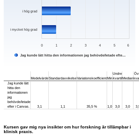
i hög grad
i mycket hög grad
0
1
2
3
4
5
6
Jag kunde lätt hitta den informationen jag behövde/letade efte…
End of interactive chart.
Undre
Öv
Medelvärde
Standardavvikelse
Variationskoefficient
Min
kvartil
Median
kvar
Jag kunde lätt
hitta den
informationen
jag
behövde/letade
efter i Canvas.
3,1
1,1
35,5 %
1,0
3,0
3,0
3,
Kursen gav mig nya insikter om hur forskning är tillämpbar i
klinisk praxis.