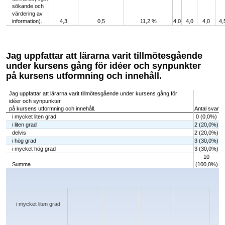
sökande och
värdering av
information).
4,3
0,5
11,2 %
4,0
4,0
4,0
4,
Jag uppfattar att lärarna varit tillmötesgående
under kursens gång för idéer och synpunkter
på kursens utformning och innehåll.
Jag uppfattar att lärarna varit tillmötesgående under kursens gång för
idéer och synpunkter
på kursens utformning och innehåll.
Antal svar
i mycket liten grad
0 (0,0%)
i liten grad
2 (20,0%)
delvis
2 (20,0%)
i hög grad
3 (30,0%)
i mycket hög grad
3 (30,0%)
10
Summa
(100,0%)
Chart
Bar chart with 5 bars.
The chart has 1 X axis displaying categories.
The chart has 1 Y axis displaying values. Data ranges from 0 to 3.
i mycket liten grad