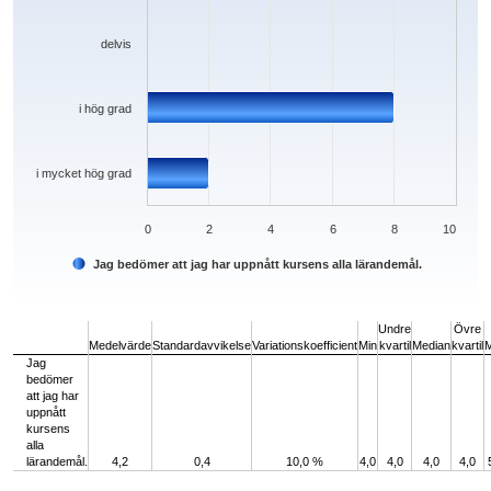
delvis
i hög grad
i mycket hög grad
0
2
4
6
8
10
Jag bedömer att jag har uppnått kursens alla lärandemål.
End of interactive chart.
Undre
Övre
Medelvärde
Standardavvikelse
Variationskoefficient
Min
kvartil
Median
kvartil
Jag
bedömer
att jag har
uppnått
kursens
alla
lärandemål.
4,2
0,4
10,0 %
4,0
4,0
4,0
4,0