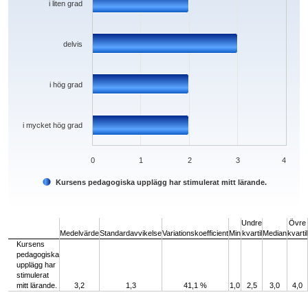
i liten grad
delvis
i hög grad
i mycket hög grad
0
1
2
3
4
Kursens pedagogiska upplägg har stimulerat mitt lärande.
End of interactive chart.
Undre
Övre
Medelvärde
Standardavvikelse
Variationskoefficient
Min
kvartil
Median
kvartil
Kursens
pedagogiska
upplägg har
stimulerat
mitt lärande.
3,2
1,3
41,1 %
1,0
2,5
3,0
4,0