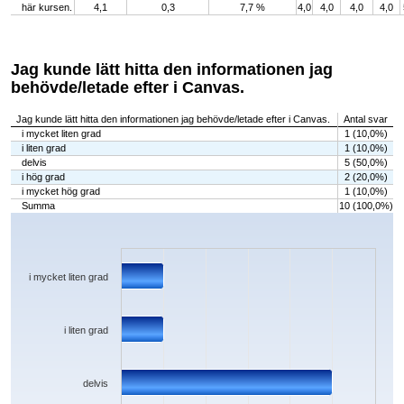
här kursen.
4,1
0,3
7,7 %
4,0
4,0
4,0
4,0
Jag kunde lätt hitta den informationen jag
behövde/letade efter i Canvas.
Jag kunde lätt hitta den informationen jag behövde/letade efter i Canvas.
Antal svar
i mycket liten grad
1 (10,0%)
i liten grad
1 (10,0%)
delvis
5 (50,0%)
i hög grad
2 (20,0%)
i mycket hög grad
1 (10,0%)
Summa
10 (100,0%)
Chart
Bar chart with 5 bars.
The chart has 1 X axis displaying categories.
The chart has 1 Y axis displaying values. Data ranges from 1 to 5.
i mycket liten grad
i liten grad
delvis