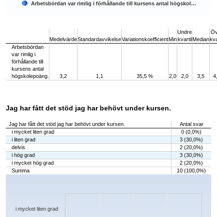
Arbetsbördan var rimlig i förhållande till kursens antal högskol…
End of interactive chart.
Undre
Öv
Medelvärde
Standardavvikelse
Variationskoefficient
Min
kvartil
Median
kva
Arbetsbördan
var rimlig i
förhållande till
kursens antal
högskolepoäng.
3,2
1,1
35,5 %
2,0
2,0
3,5
4
Jag har fått det stöd jag har behövt under kursen.
Jag har fått det stöd jag har behövt under kursen.
Antal svar
i mycket liten grad
0 (0,0%)
i liten grad
3 (30,0%)
delvis
2 (20,0%)
i hög grad
3 (30,0%)
i mycket hög grad
2 (20,0%)
Summa
10 (100,0%)
Chart
Bar chart with 5 bars.
The chart has 1 X axis displaying categories.
The chart has 1 Y axis displaying values. Data ranges from 0 to 3.
i mycket liten grad