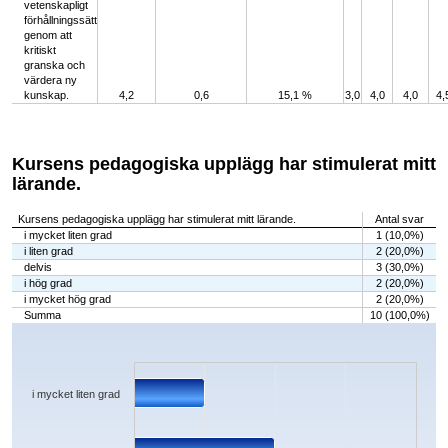
vetenskapligt
förhållningssätt
genom att
kritiskt
granska och
värdera ny
kunskap.
4,2
0,6
15,1 %
3,0
4,0
4,0
4,
Kursens pedagogiska upplägg har stimulerat mitt
lärande.
Kursens pedagogiska upplägg har stimulerat mitt lärande.
Antal svar
i mycket liten grad
1 (10,0%)
i liten grad
2 (20,0%)
delvis
3 (30,0%)
i hög grad
2 (20,0%)
i mycket hög grad
2 (20,0%)
Summa
10 (100,0%)
Chart
Bar chart with 5 bars.
The chart has 1 X axis displaying categories.
The chart has 1 Y axis displaying values. Data ranges from 1 to 3.
i mycket liten grad