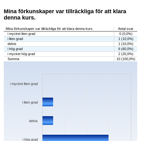
Mina förkunskaper var tillräckliga för att klara
denna kurs.
Mina förkunskaper var tillräckliga för att klara denna kurs.
Antal svar
i mycket liten grad
0 (0,0%)
i liten grad
1 (10,0%)
delvis
1 (10,0%)
i hög grad
6 (60,0%)
i mycket hög grad
2 (20,0%)
Summa
10 (100,0%)
Chart
Bar chart with 5 bars.
The chart has 1 X axis displaying categories.
The chart has 1 Y axis displaying values. Data ranges from 0 to 6.
i mycket liten grad
i liten grad
delvis
i hög grad