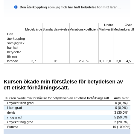
Den återkoppling som jag fick har haft betydelse för mitt läran…
End of interactive chart.
Undre
Övre
Medelvärde
Standardavvikelse
Variationskoefficient
Min
kvartil
Median
kvartil
Den
återkoppling
som jag fick
har haft
betydelse
för mitt
lärande.
3,7
0,9
25,6 %
3,0
3,0
3,0
4,5
Kursen ökade min förståelse för betydelsen av
ett etiskt förhållningssätt.
Kursen ökade min förståelse för betydelsen av ett etiskt förhållningssätt.
Antal svar
i mycket liten grad
0 (0,0%)
i liten grad
0 (0,0%)
delvis
3 (30,0%)
i hög grad
5 (50,0%)
i mycket hög grad
2 (20,0%)
Summa
10 (100,0%)
Chart