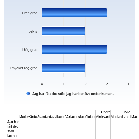
i liten grad
delvis
i hög grad
i mycket hög grad
0
1
2
3
4
Jag har fått det stöd jag har behövt under kursen.
End of interactive chart.
Undre
Övre
Medelvärde
Standardavvikelse
Variationskoefficient
Min
kvartil
Median
kvartil
Max
Jag har
fått det
stöd
jag har