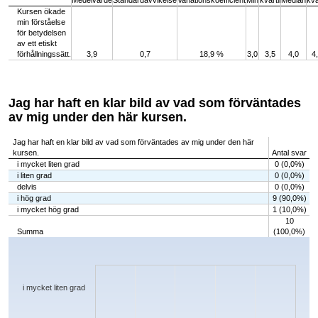
Medelvärde
Standardavvikelse
Variationskoefficient
Min
kvartil
Median
kva
Kursen ökade
min förståelse
för betydelsen
av ett etiskt
förhållningssätt.
3,9
0,7
18,9 %
3,0
3,5
4,0
4
Jag har haft en klar bild av vad som förväntades
av mig under den här kursen.
Jag har haft en klar bild av vad som förväntades av mig under den här
kursen.
Antal svar
i mycket liten grad
0 (0,0%)
i liten grad
0 (0,0%)
delvis
0 (0,0%)
i hög grad
9 (90,0%)
i mycket hög grad
1 (10,0%)
10
Summa
(100,0%)
Chart
Bar chart with 5 bars.
The chart has 1 X axis displaying categories.
The chart has 1 Y axis displaying values. Data ranges from 0 to 9.
i mycket liten grad