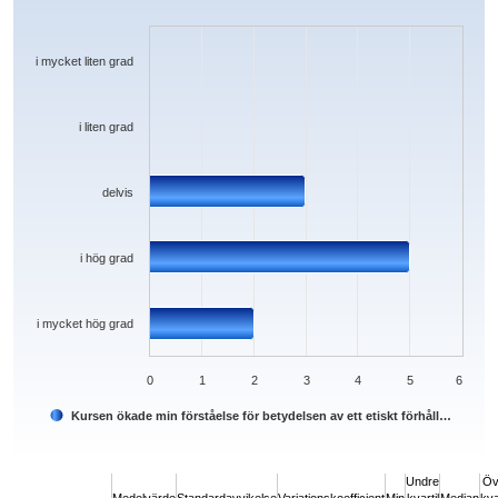
Bar chart with 5 bars.
The chart has 1 X axis displaying categories.
The chart has 1 Y axis displaying values. Data ranges from 0 to 5.
i mycket liten grad
i liten grad
delvis
i hög grad
i mycket hög grad
0
1
2
3
4
5
6
Kursen ökade min förståelse för betydelsen av ett etiskt förhåll…
End of interactive chart.
Undre
Öv