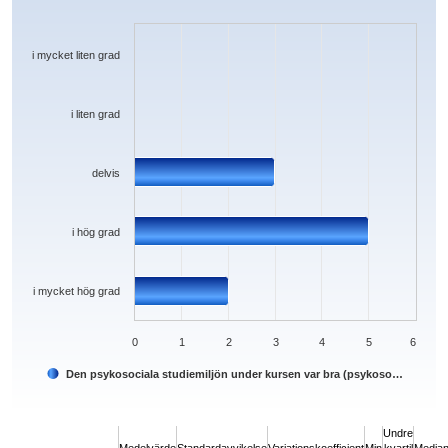
Bar chart with 5 bars.
The chart has 1 X axis displaying categories.
The chart has 1 Y axis displaying values. Data ranges from 0 to 5.
i mycket liten grad
i liten grad
delvis
i hög grad
i mycket hög grad
0
1
2
3
4
5
6
Den psykosociala studiemiljön under kursen var bra (psykoso…
End of interactive chart.
Undre