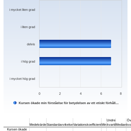
The chart has 1 X axis displaying categories.
The chart has 1 Y axis displaying values. Data ranges from 0 to 7.
i mycket liten grad
i liten grad
delvis
i hög grad
i mycket hög grad
0
2
4
6
8
Kursen ökade min förståelse för betydelsen av ett etiskt förhåll…
End of interactive chart.
Undre
Öv
Medelvärde
Standardavvikelse
Variationskoefficient
Min
kvartil
Median
kva
Kursen ökade