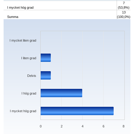
7
I mycket hög grad
(53,8%)
13
Summa
(100,0%)
Chart
Bar chart with 5 bars.
The chart has 1 X axis displaying categories.
The chart has 1 Y axis displaying values. Data ranges from 0 to 7.
I mycket liten grad
I liten grad
Delvis
I hög grad
I mycket hög grad
0
2
4
6
8