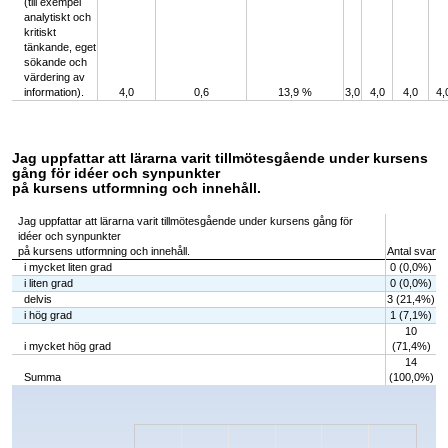
(till exempel
analytiskt och
kritiskt
tänkande, eget
sökande och
värdering av
information).
4,0
0,6
13,9 %
3,0
4,0
4,0
4,
Jag uppfattar att lärarna varit tillmötesgående under kursens
gång för idéer och synpunkter
på kursens utformning och innehåll.
Jag uppfattar att lärarna varit tillmötesgående under kursens gång för
idéer och synpunkter
på kursens utformning och innehåll.
Antal svar
i mycket liten grad
0 (0,0%)
i liten grad
0 (0,0%)
delvis
3 (21,4%)
i hög grad
1 (7,1%)
10
i mycket hög grad
(71,4%)
14
Summa
(100,0%)
Chart
Bar chart with 5 bars.
The chart has 1 X axis displaying categories.
The chart has 1 Y axis displaying values. Data ranges from 0 to 10.