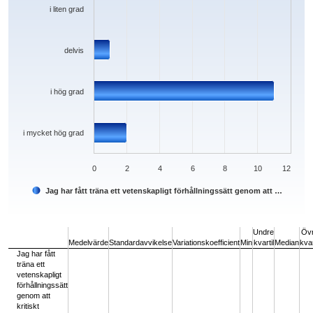
i liten grad
delvis
i hög grad
i mycket hög grad
0
2
4
6
8
10
12
Jag har fått träna ett vetenskapligt förhållningssätt genom att …
End of interactive chart.
Undre
Öv
Medelvärde
Standardavvikelse
Variationskoefficient
Min
kvartil
Median
kvar
Jag har fått
träna ett
vetenskapligt
förhållningssätt
genom att
kritiskt