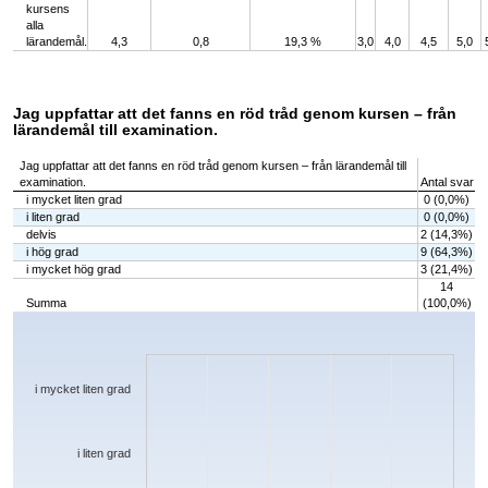
kursens
alla
lärandemål.
4,3
0,8
19,3 %
3,0
4,0
4,5
5,0
Jag uppfattar att det fanns en röd tråd genom kursen – från
lärandemål till examination.
Jag uppfattar att det fanns en röd tråd genom kursen – från lärandemål till
examination.
Antal svar
i mycket liten grad
0 (0,0%)
i liten grad
0 (0,0%)
delvis
2 (14,3%)
i hög grad
9 (64,3%)
i mycket hög grad
3 (21,4%)
14
Summa
(100,0%)
Chart
Bar chart with 5 bars.
The chart has 1 X axis displaying categories.
The chart has 1 Y axis displaying values. Data ranges from 0 to 9.
i mycket liten grad
i liten grad