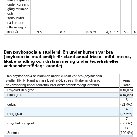
under kursens
gång för idéer
och
synpunkter
på kursens
utformning och
innehåll.
4,5
0,9
19,0 %
3,0
4,5
5,0
5,
Den psykosociala studiemiljön under kursen var bra
(psykosocial studiemiljö rör bland annat trivsel, stöd, stress,
likabehandling och diskriminering under teoretisk eller
verksamhetsförlagt lärande).
Den psykosociala studiemiljön under kursen var bra (psykosocial
studiemiljö rör bland annat trivsel, stöd, stress, likabehandling och
Antal
diskriminering under teoretisk eller verksamhetsförlagt lärande).
svar
i mycket liten grad
0 (0,0%)
i liten grad
0 (0,0%)
3
delvis
(21,4%)
4
i hög grad
(28,6%)
7
i mycket hög grad
(50,0%)
14
Summa
(100,0%)
Chart