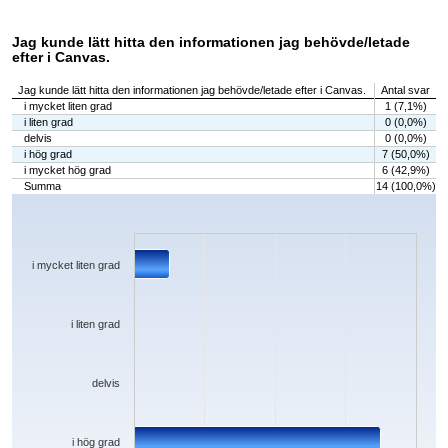
Jag kunde lätt hitta den informationen jag behövde/letade
efter i Canvas.
Jag kunde lätt hitta den informationen jag behövde/letade efter i Canvas.
Antal svar
i mycket liten grad
1 (7,1%)
i liten grad
0 (0,0%)
delvis
0 (0,0%)
i hög grad
7 (50,0%)
i mycket hög grad
6 (42,9%)
Summa
14 (100,0%)
Chart
Bar chart with 5 bars.
The chart has 1 X axis displaying categories.
The chart has 1 Y axis displaying values. Data ranges from 0 to 7.
i mycket liten grad
i liten grad
delvis
i hög grad