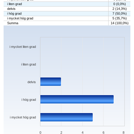
i liten grad
0 (0,0%)
delvis
2 (14,3%)
i hög grad
7 (50,0%)
i mycket hög grad
5 (35,7%)
Summa
14 (100,0%)
Chart
Bar chart with 5 bars.
The chart has 1 X axis displaying categories.
The chart has 1 Y axis displaying values. Data ranges from 0 to 7.
i mycket liten grad
i liten grad
delvis
i hög grad
i mycket hög grad
0
2
4
6
8