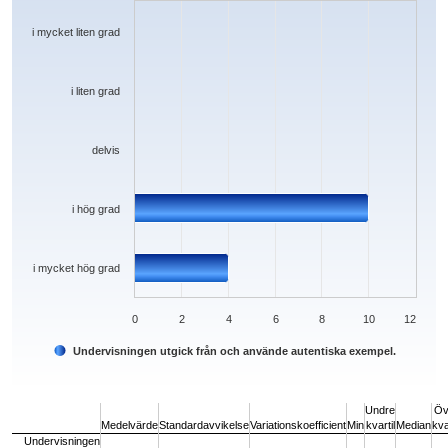
The chart has 1 X axis displaying categories.
The chart has 1 Y axis displaying values. Data ranges from 0 to 10.
i mycket liten grad
i liten grad
delvis
i hög grad
i mycket hög grad
0
2
4
6
8
10
12
Undervisningen utgick från och använde autentiska exempel.
End of interactive chart.
Undre
Öv
Medelvärde
Standardavvikelse
Variationskoefficient
Min
kvartil
Median
kva
Undervisningen