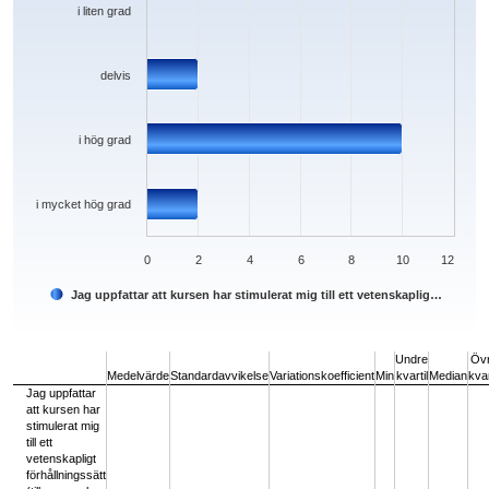
i liten grad
delvis
i hög grad
i mycket hög grad
0
2
4
6
8
10
12
Jag uppfattar att kursen har stimulerat mig till ett vetenskaplig…
End of interactive chart.
Undre
Öv
Medelvärde
Standardavvikelse
Variationskoefficient
Min
kvartil
Median
kvar
Jag uppfattar
att kursen har
stimulerat mig
till ett
vetenskapligt
förhållningssätt