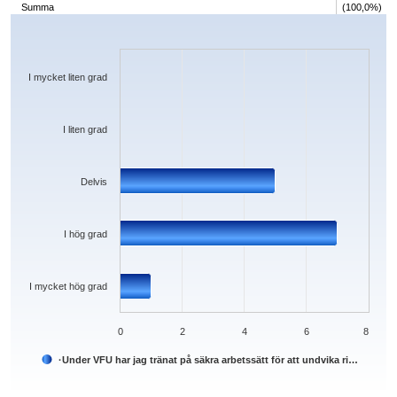
Summa
(100,0%)
Chart
Bar chart with 5 bars.
The chart has 1 X axis displaying categories.
The chart has 1 Y axis displaying values. Data ranges from 0 to 7.
I mycket liten grad
I liten grad
Delvis
I hög grad
I mycket hög grad
0
2
4
6
8
·Under VFU har jag tränat på säkra arbetssätt för att undvika ri…
End of interactive chart.