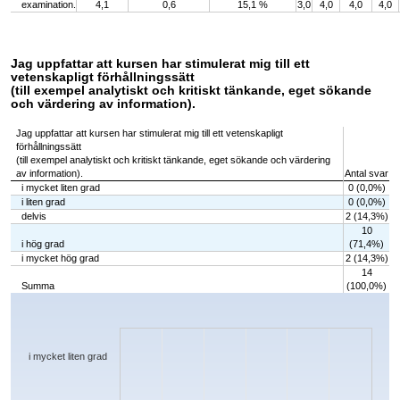
examination.
4,1
0,6
15,1 %
3,0
4,0
4,0
4,0
Jag uppfattar att kursen har stimulerat mig till ett
vetenskapligt förhållningssätt
(till exempel analytiskt och kritiskt tänkande, eget sökande
och värdering av information).
Jag uppfattar att kursen har stimulerat mig till ett vetenskapligt
förhållningssätt
(till exempel analytiskt och kritiskt tänkande, eget sökande och värdering
av information).
Antal svar
i mycket liten grad
0 (0,0%)
i liten grad
0 (0,0%)
delvis
2 (14,3%)
10
i hög grad
(71,4%)
i mycket hög grad
2 (14,3%)
14
Summa
(100,0%)
Chart
Bar chart with 5 bars.
The chart has 1 X axis displaying categories.
The chart has 1 Y axis displaying values. Data ranges from 0 to 10.
i mycket liten grad