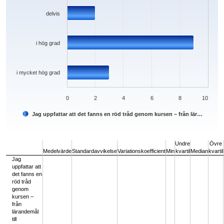
delvis
i hög grad
i mycket hög grad
0
2
4
6
8
10
Jag uppfattar att det fanns en röd tråd genom kursen – från lär…
End of interactive chart.
Undre
Övre
Medelvärde
Standardavvikelse
Variationskoefficient
Min
kvartil
Median
kvartil
Jag
uppfattar att
det fanns en
röd tråd
genom
kursen –
från
lärandemål
till