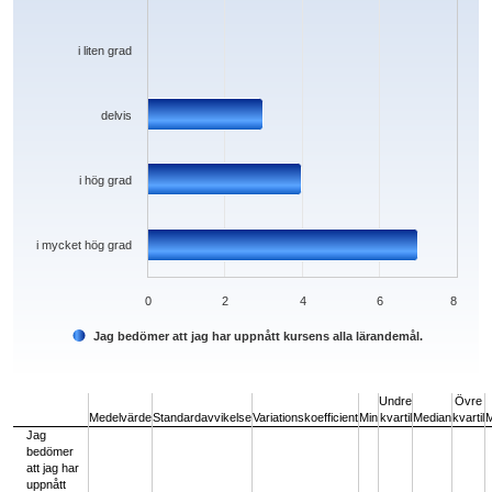
i liten grad
delvis
i hög grad
i mycket hög grad
0
2
4
6
8
Jag bedömer att jag har uppnått kursens alla lärandemål.
End of interactive chart.
Undre
Övre
Medelvärde
Standardavvikelse
Variationskoefficient
Min
kvartil
Median
kvartil
Jag
bedömer
att jag har
uppnått