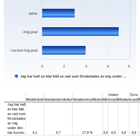
delvis
i hög grad
i mycket hög grad
0
2
4
6
8
Jag har haft en klar bild av vad som förväntades av mig under …
End of interactive chart.
Undre
Övre
Medelvärde
Standardavvikelse
Variationskoefficient
Min
kvartil
Median
kvartil
Jag har haft
en klar bild
av vad som
förväntades
av mig
under den
här kursen.
4,1
0,7
17,9 %
3,0
4,0
4,0
4,5