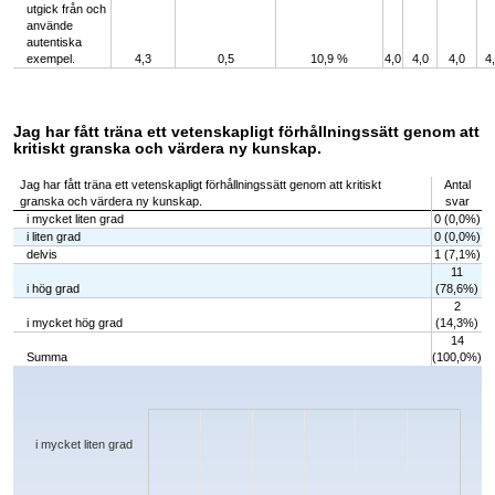
utgick från och
använde
autentiska
exempel.
4,3
0,5
10,9 %
4,0
4,0
4,0
4
Jag har fått träna ett vetenskapligt förhållningssätt genom att
kritiskt granska och värdera ny kunskap.
Jag har fått träna ett vetenskapligt förhållningssätt genom att kritiskt
Antal
granska och värdera ny kunskap.
svar
i mycket liten grad
0 (0,0%)
i liten grad
0 (0,0%)
delvis
1 (7,1%)
11
i hög grad
(78,6%)
2
i mycket hög grad
(14,3%)
14
Summa
(100,0%)
Chart
Bar chart with 5 bars.
The chart has 1 X axis displaying categories.
The chart has 1 Y axis displaying values. Data ranges from 0 to 11.
i mycket liten grad