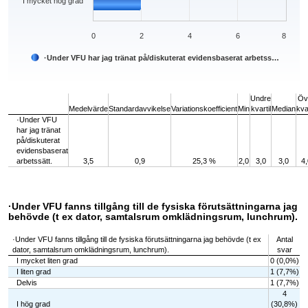
I mycket hög grad
0
2
4
6
8
·Under VFU har jag tränat på/diskuterat evidensbaserat arbetss…
End of interactive chart.
Undre
Öv
Medelvärde
Standardavvikelse
Variationskoefficient
Min
kvartil
Median
kvar
·Under VFU
har jag tränat
på/diskuterat
evidensbaserat
arbetssätt.
3,5
0,9
25,3 %
2,0
3,0
3,0
4,
·Under VFU fanns tillgång till de fysiska förutsättningarna jag
behövde (t ex dator, samtalsrum omklädningsrum, lunchrum).
·Under VFU fanns tillgång till de fysiska förutsättningarna jag behövde (t ex
Antal
dator, samtalsrum omklädningsrum, lunchrum).
svar
I mycket liten grad
0 (0,0%)
I liten grad
1 (7,7%)
Delvis
1 (7,7%)
4
I hög grad
(30,8%)