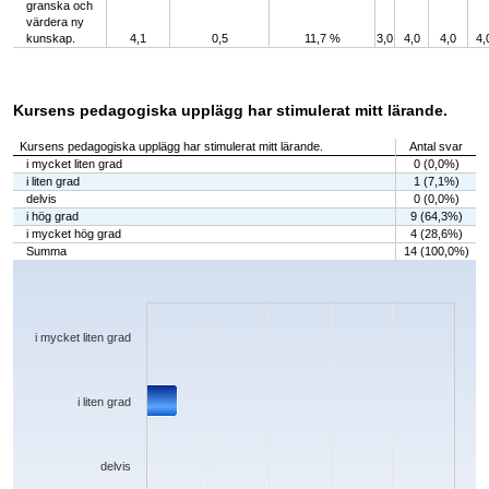
granska och
värdera ny
kunskap.
4,1
0,5
11,7 %
3,0
4,0
4,0
4,
Kursens pedagogiska upplägg har stimulerat mitt lärande.
Kursens pedagogiska upplägg har stimulerat mitt lärande.
Antal svar
i mycket liten grad
0 (0,0%)
i liten grad
1 (7,1%)
delvis
0 (0,0%)
i hög grad
9 (64,3%)
i mycket hög grad
4 (28,6%)
Summa
14 (100,0%)
Chart
Bar chart with 5 bars.
The chart has 1 X axis displaying categories.
The chart has 1 Y axis displaying values. Data ranges from 0 to 9.
i mycket liten grad
i liten grad
delvis