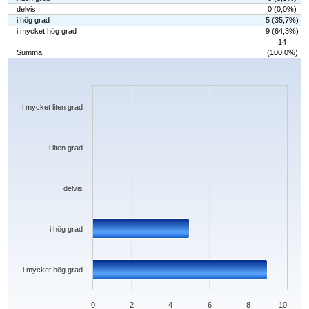
delvis
0 (0,0%)
i hög grad
5 (35,7%)
i mycket hög grad
9 (64,3%)
14
Summa
(100,0%)
Chart
Bar chart with 5 bars.
The chart has 1 X axis displaying categories.
The chart has 1 Y axis displaying values. Data ranges from 0 to 9.
i mycket liten grad
i liten grad
delvis
i hög grad
i mycket hög grad
0
2
4
6
8
10