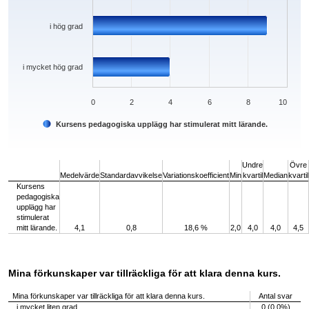
i hög grad
i mycket hög grad
0
2
4
6
8
10
Kursens pedagogiska upplägg har stimulerat mitt lärande.
End of interactive chart.
Undre
Övre
Medelvärde
Standardavvikelse
Variationskoefficient
Min
kvartil
Median
kvartil
Kursens
pedagogiska
upplägg har
stimulerat
mitt lärande.
4,1
0,8
18,6 %
2,0
4,0
4,0
4,5
Mina förkunskaper var tillräckliga för att klara denna kurs.
Mina förkunskaper var tillräckliga för att klara denna kurs.
Antal svar
i mycket liten grad
0 (0,0%)