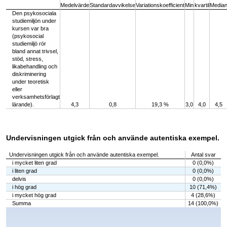
Medelvärde
Standardavvikelse
Variationskoefficient
Min
kvartil
Media
Den psykosociala
studiemiljön under
kursen var bra
(psykosocial
studiemiljö rör
bland annat trivsel,
stöd, stress,
likabehandling och
diskriminering
under teoretisk
eller
verksamhetsförlagt
lärande).
4,3
0,8
19,3 %
3,0
4,0
4,5
Undervisningen utgick från och använde autentiska exempel.
Undervisningen utgick från och använde autentiska exempel.
Antal svar
i mycket liten grad
0 (0,0%)
i liten grad
0 (0,0%)
delvis
0 (0,0%)
i hög grad
10 (71,4%)
i mycket hög grad
4 (28,6%)
Summa
14 (100,0%)
Chart
Bar chart with 5 bars.