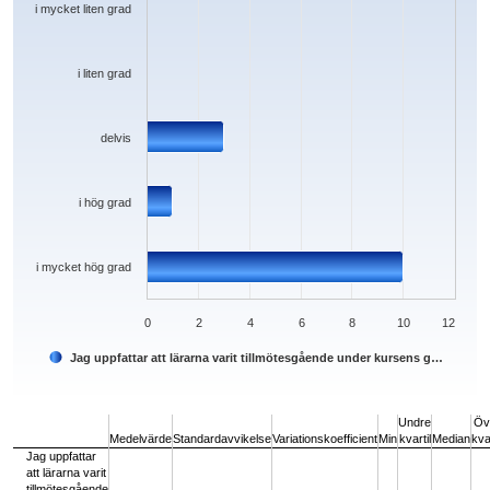
i mycket liten grad
i liten grad
delvis
i hög grad
i mycket hög grad
0
2
4
6
8
10
12
Jag uppfattar att lärarna varit tillmötesgående under kursens g…
End of interactive chart.
Undre
Öv
Medelvärde
Standardavvikelse
Variationskoefficient
Min
kvartil
Median
kvar
Jag uppfattar
att lärarna varit
tillmötesgående