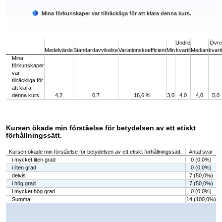
Mina förkunskaper var tillräckliga för att klara denna kurs.
End of interactive chart.
Undre
Övre
Medelvärde
Standardavvikelse
Variationskoefficient
Min
kvartil
Median
kvarti
Mina
förkunskaper
var
tillräckliga för
att klara
denna kurs.
4,2
0,7
16,6 %
3,0
4,0
4,0
5,0
Kursen ökade min förståelse för betydelsen av ett etiskt
förhållningssätt.
Kursen ökade min förståelse för betydelsen av ett etiskt förhållningssätt.
Antal svar
i mycket liten grad
0 (0,0%)
i liten grad
0 (0,0%)
delvis
7 (50,0%)
i hög grad
7 (50,0%)
i mycket hög grad
0 (0,0%)
Summa
14 (100,0%)
Chart
Bar chart with 5 bars.