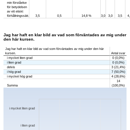
min förståelse
för betydelsen
av ett etiskt
förhållningssätt.
3,5
0,5
14,8 %
3,0
3,0
3,5
4
Jag har haft en klar bild av vad som förväntades av mig under
den här kursen.
Jag har haft en klar bild av vad som förväntades av mig under den här
kursen.
Antal svar
i mycket liten grad
0 (0,0%)
i liten grad
0 (0,0%)
delvis
3 (21,4%)
i hög grad
7 (50,0%)
i mycket hög grad
4 (28,6%)
14
Summa
(100,0%)
Chart
Bar chart with 5 bars.
The chart has 1 X axis displaying categories.
The chart has 1 Y axis displaying values. Data ranges from 0 to 7.
i mycket liten grad
i liten grad