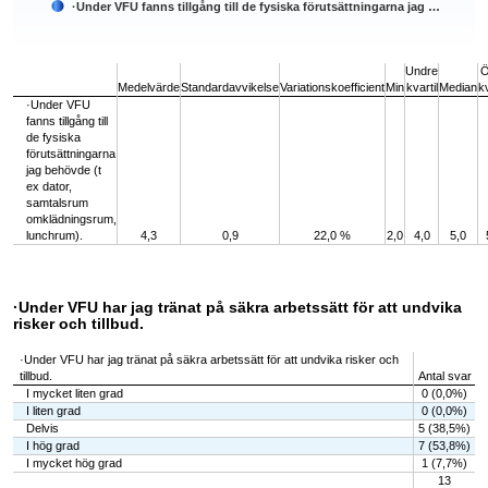
·Under VFU fanns tillgång till de fysiska förutsättningarna jag …
End of interactive chart.
Undre
Ö
Medelvärde
Standardavvikelse
Variationskoefficient
Min
kvartil
Median
kv
·Under VFU
fanns tillgång till
de fysiska
förutsättningarna
jag behövde (t
ex dator,
samtalsrum
omklädningsrum,
lunchrum).
4,3
0,9
22,0 %
2,0
4,0
5,0
·Under VFU har jag tränat på säkra arbetssätt för att undvika
risker och tillbud.
·Under VFU har jag tränat på säkra arbetssätt för att undvika risker och
tillbud.
Antal svar
I mycket liten grad
0 (0,0%)
I liten grad
0 (0,0%)
Delvis
5 (38,5%)
I hög grad
7 (53,8%)
I mycket hög grad
1 (7,7%)
13