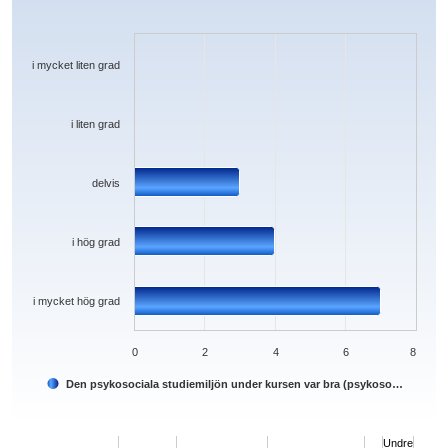
Bar chart with 5 bars.
The chart has 1 X axis displaying categories.
The chart has 1 Y axis displaying values. Data ranges from 0 to 7.
i mycket liten grad
i liten grad
delvis
i hög grad
i mycket hög grad
0
2
4
6
8
Den psykosociala studiemiljön under kursen var bra (psykoso…
End of interactive chart.
Undre