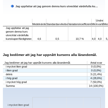
Jag uppfattar att jag genom denna kurs utvecklat värdefulla ku…
End of interactive chart.
Undre
Medelvärde
Standardavvikelse
Variationskoefficient
Min
kvartil
Med
Jag uppfattar att jag
genom denna kurs
utvecklat värdefulla
kunskaper/färdigheter.
4,6
0,5
10,7 %
4,0
4,0
5
Jag bedömer att jag har uppnått kursens alla lärandemål.
Jag bedömer att jag har uppnått kursens alla lärandemål.
Antal svar
i mycket liten grad
0 (0,0%)
i liten grad
0 (0,0%)
delvis
3 (21,4%)
i hög grad
4 (28,6%)
i mycket hög grad
7 (50,0%)
Summa
14 (100,0%)
Chart
Bar chart with 5 bars.
The chart has 1 X axis displaying categories.
The chart has 1 Y axis displaying values. Data ranges from 0 to 7.
i mycket liten grad