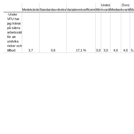
Undre
Övre
Medelvärde
Standardavvikelse
Variationskoefficient
Min
kvartil
Median
kvartil
M
·Under
VFU har
jag tränat
på säkra
arbetssätt
för att
undvika
risker och
tillbud.
3,7
0,6
17,1 %
3,0
3,0
4,0
4,0
5,