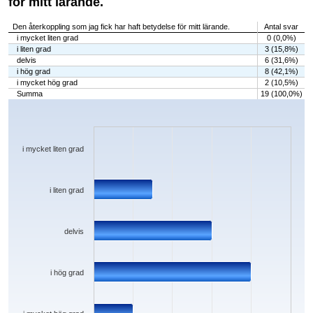
för mitt lärande.
Den återkoppling som jag fick har haft betydelse för mitt lärande.
Antal svar
i mycket liten grad
0 (0,0%)
i liten grad
3 (15,8%)
delvis
6 (31,6%)
i hög grad
8 (42,1%)
i mycket hög grad
2 (10,5%)
Summa
19 (100,0%)
Chart
Bar chart with 5 bars.
The chart has 1 X axis displaying categories.
The chart has 1 Y axis displaying values. Data ranges from 0 to 8.
i mycket liten grad
i liten grad
delvis
i hög grad