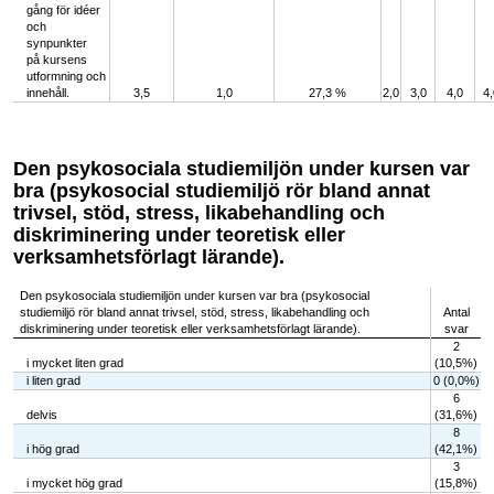
gång för idéer
och
synpunkter
på kursens
utformning och
innehåll.
3,5
1,0
27,3 %
2,0
3,0
4,0
4,
Den psykosociala studiemiljön under kursen var
bra (psykosocial studiemiljö rör bland annat
trivsel, stöd, stress, likabehandling och
diskriminering under teoretisk eller
verksamhetsförlagt lärande).
Den psykosociala studiemiljön under kursen var bra (psykosocial
studiemiljö rör bland annat trivsel, stöd, stress, likabehandling och
Antal
diskriminering under teoretisk eller verksamhetsförlagt lärande).
svar
2
i mycket liten grad
(10,5%)
i liten grad
0 (0,0%)
6
delvis
(31,6%)
8
i hög grad
(42,1%)
3
i mycket hög grad
(15,8%)