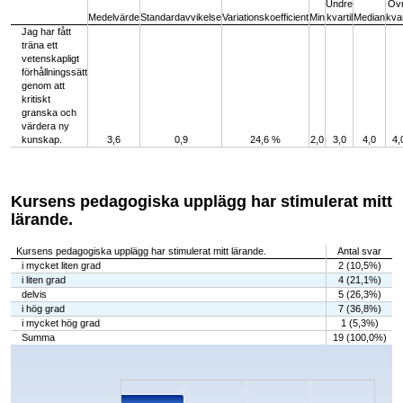
Undre
Öv
Medelvärde
Standardavvikelse
Variationskoefficient
Min
kvartil
Median
kvar
Jag har fått
träna ett
vetenskapligt
förhållningssätt
genom att
kritiskt
granska och
värdera ny
kunskap.
3,6
0,9
24,6 %
2,0
3,0
4,0
4,
Kursens pedagogiska upplägg har stimulerat mitt
lärande.
Kursens pedagogiska upplägg har stimulerat mitt lärande.
Antal svar
i mycket liten grad
2 (10,5%)
i liten grad
4 (21,1%)
delvis
5 (26,3%)
i hög grad
7 (36,8%)
i mycket hög grad
1 (5,3%)
Summa
19 (100,0%)
Chart
Bar chart with 5 bars.
The chart has 1 X axis displaying categories.
The chart has 1 Y axis displaying values. Data ranges from 1 to 7.