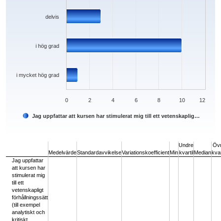
delvis
i hög grad
i mycket hög grad
0
2
4
6
8
10
12
Jag uppfattar att kursen har stimulerat mig till ett vetenskaplig…
End of interactive chart.
Undre
Öv
Medelvärde
Standardavvikelse
Variationskoefficient
Min
kvartil
Median
kvar
Jag uppfattar
att kursen har
stimulerat mig
till ett
vetenskapligt
förhållningssätt
(till exempel
analytiskt och
kritiskt