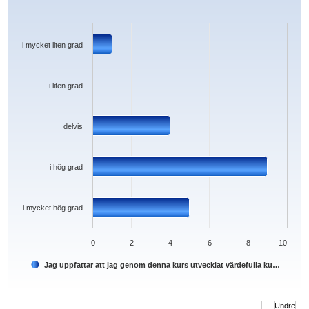
Bar chart with 5 bars.
The chart has 1 X axis displaying categories.
The chart has 1 Y axis displaying values. Data ranges from 0 to 9.
i mycket liten grad
i liten grad
delvis
i hög grad
i mycket hög grad
0
2
4
6
8
10
Jag uppfattar att jag genom denna kurs utvecklat värdefulla ku…
End of interactive chart.
Undre