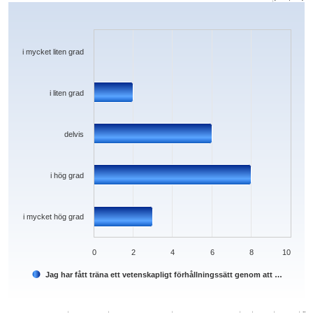
Chart
Bar chart with 5 bars.
The chart has 1 X axis displaying categories.
The chart has 1 Y axis displaying values. Data ranges from 0 to 8.
i mycket liten grad
i liten grad
delvis
i hög grad
i mycket hög grad
0
2
4
6
8
10
Jag har fått träna ett vetenskapligt förhållningssätt genom att …
End of interactive chart.