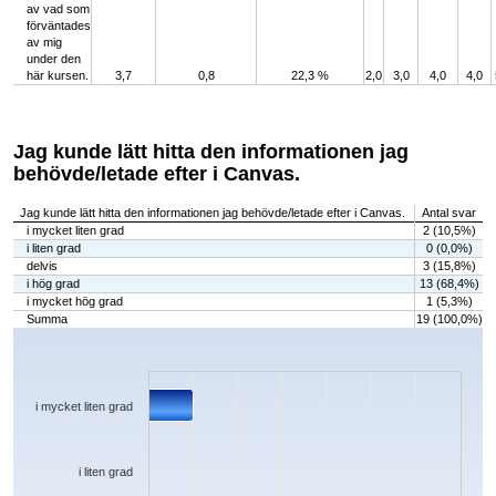
av vad som
förväntades
av mig
under den
här kursen.
3,7
0,8
22,3 %
2,0
3,0
4,0
4,0
Jag kunde lätt hitta den informationen jag
behövde/letade efter i Canvas.
Jag kunde lätt hitta den informationen jag behövde/letade efter i Canvas.
Antal svar
i mycket liten grad
2 (10,5%)
i liten grad
0 (0,0%)
delvis
3 (15,8%)
i hög grad
13 (68,4%)
i mycket hög grad
1 (5,3%)
Summa
19 (100,0%)
Chart
Bar chart with 5 bars.
The chart has 1 X axis displaying categories.
The chart has 1 Y axis displaying values. Data ranges from 0 to 13.
i mycket liten grad
i liten grad