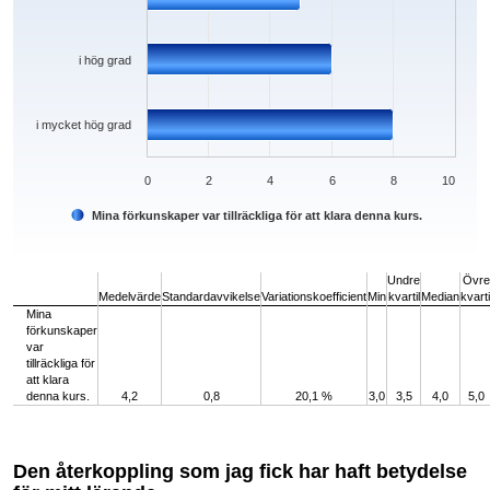
i hög grad
i mycket hög grad
0
2
4
6
8
10
Mina förkunskaper var tillräckliga för att klara denna kurs.
End of interactive chart.
Undre
Övre
Medelvärde
Standardavvikelse
Variationskoefficient
Min
kvartil
Median
kvarti
Mina
förkunskaper
var
tillräckliga för
att klara
denna kurs.
4,2
0,8
20,1 %
3,0
3,5
4,0
5,0
Den återkoppling som jag fick har haft betydelse