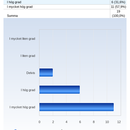
I hög grad
6 (31,6%)
I mycket hög grad
11 (57,9%)
19
Summa
(100,0%)
Chart
Bar chart with 5 bars.
The chart has 1 X axis displaying categories.
The chart has 1 Y axis displaying values. Data ranges from 0 to 11.
I mycket liten grad
I liten grad
Delvis
I hög grad
I mycket hög grad
0
2
4
6
8
10
12