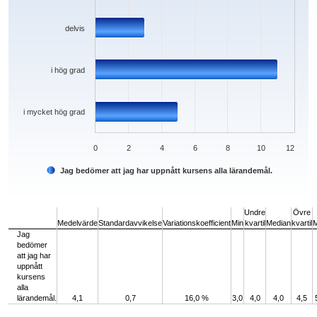
delvis
i hög grad
i mycket hög grad
0
2
4
6
8
10
12
Jag bedömer att jag har uppnått kursens alla lärandemål.
End of interactive chart.
Undre
Övre
Medelvärde
Standardavvikelse
Variationskoefficient
Min
kvartil
Median
kvartil
Jag
bedömer
att jag har
uppnått
kursens
alla
lärandemål.
4,1
0,7
16,0 %
3,0
4,0
4,0
4,5