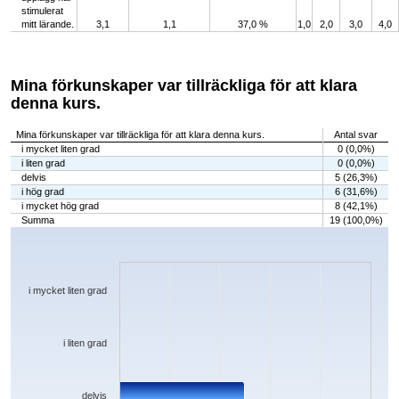
stimulerat
mitt lärande.
3,1
1,1
37,0 %
1,0
2,0
3,0
4,0
Mina förkunskaper var tillräckliga för att klara
denna kurs.
Mina förkunskaper var tillräckliga för att klara denna kurs.
Antal svar
i mycket liten grad
0 (0,0%)
i liten grad
0 (0,0%)
delvis
5 (26,3%)
i hög grad
6 (31,6%)
i mycket hög grad
8 (42,1%)
Summa
19 (100,0%)
Chart
Bar chart with 5 bars.
The chart has 1 X axis displaying categories.
The chart has 1 Y axis displaying values. Data ranges from 0 to 8.
i mycket liten grad
i liten grad
delvis