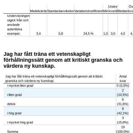
End of interactive chart.
Undre
Öv
Medelvärde
Standardavvikelse
Variationskoefficient
Min
kvartil
Median
kva
Undervisningen
utgick från och
använde
autentiska
exempel.
3,4
0,8
24,5 %
1,0
3,0
4,0
4
Jag har fått träna ett vetenskapligt
förhållningssätt genom att kritiskt granska och
värdera ny kunskap.
Jag har fått träna ett vetenskapligt förhållningssätt genom att kritiskt
Antal
granska och värdera ny kunskap.
svar
i mycket liten grad
0 (0,0%)
2
i liten grad
(10,5%)
6
delvis
(31,6%)
8
i hög grad
(42,1%)
3
i mycket hög grad
(15,8%)
19
Summa
(100,0%)