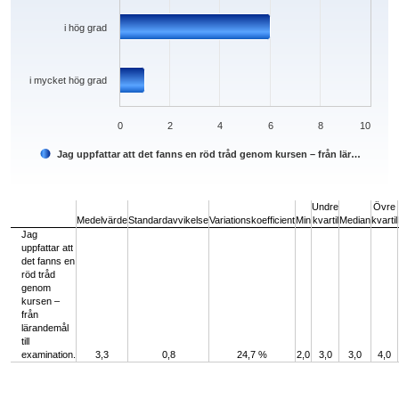
i hög grad
i mycket hög grad
0
2
4
6
8
10
Jag uppfattar att det fanns en röd tråd genom kursen – från lär…
End of interactive chart.
Undre
Övre
Medelvärde
Standardavvikelse
Variationskoefficient
Min
kvartil
Median
kvartil
Jag
uppfattar att
det fanns en
röd tråd
genom
kursen –
från
lärandemål
till
examination.
3,3
0,8
24,7 %
2,0
3,0
3,0
4,0