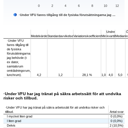
0
2
4
6
8
10
12
·Under VFU fanns tillgång till de fysiska förutsättningarna jag …
End of interactive chart.
Undre
Ö
Medelvärde
Standardavvikelse
Variationskoefficient
Min
kvartil
Median
kv
·Under VFU
fanns tillgång till
de fysiska
förutsättningarna
jag behövde (t
ex dator,
samtalsrum
omklädningsrum,
lunchrum).
4,2
1,2
28,1 %
1,0
4,0
5,0
·Under VFU har jag tränat på säkra arbetssätt för att undvika
risker och tillbud.
·Under VFU har jag tränat på säkra arbetssätt för att undvika risker och
tillbud.
Antal svar
I mycket liten grad
0 (0,0%)
I liten grad
0 (0,0%)
Delvis
2 (10,5%)