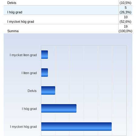
Delvis
(10,5%)
5
I hög grad
(26,3%)
10
I mycket hög grad
(52,6%)
19
Summa
(100,0%)
Chart
Bar chart with 5 bars.
The chart has 1 X axis displaying categories.
The chart has 1 Y axis displaying values. Data ranges from 1 to 10.
I mycket liten grad
I liten grad
Delvis
I hög grad
I mycket hög grad