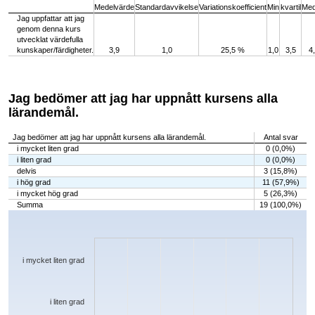
Medelvärde
Standardavvikelse
Variationskoefficient
Min
kvartil
Med
Jag uppfattar att jag
genom denna kurs
utvecklat värdefulla
kunskaper/färdigheter.
3,9
1,0
25,5 %
1,0
3,5
4
Jag bedömer att jag har uppnått kursens alla
lärandemål.
Jag bedömer att jag har uppnått kursens alla lärandemål.
Antal svar
i mycket liten grad
0 (0,0%)
i liten grad
0 (0,0%)
delvis
3 (15,8%)
i hög grad
11 (57,9%)
i mycket hög grad
5 (26,3%)
Summa
19 (100,0%)
Chart
Bar chart with 5 bars.
The chart has 1 X axis displaying categories.
The chart has 1 Y axis displaying values. Data ranges from 0 to 11.
i mycket liten grad
i liten grad