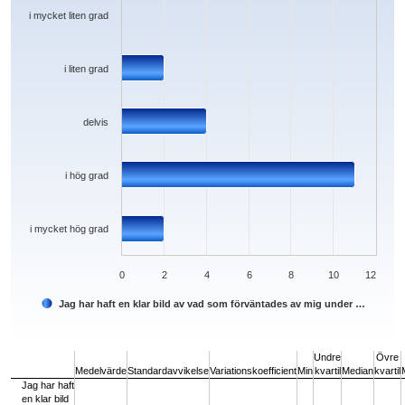
The chart has 1 Y axis displaying values. Data ranges from 0 to 11.
i mycket liten grad
i liten grad
delvis
i hög grad
i mycket hög grad
0
2
4
6
8
10
12
Jag har haft en klar bild av vad som förväntades av mig under …
End of interactive chart.
Undre
Övre
Medelvärde
Standardavvikelse
Variationskoefficient
Min
kvartil
Median
kvartil
Jag har haft
en klar bild