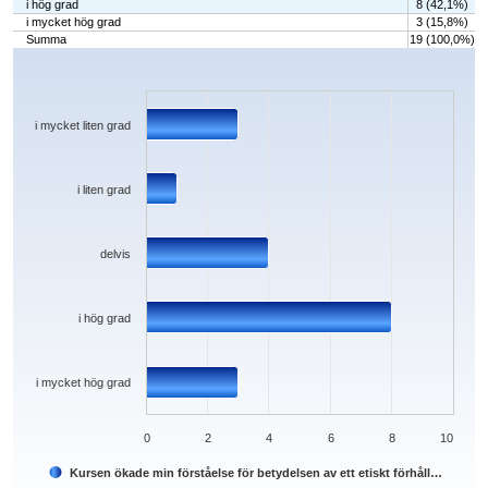
i hög grad
8 (42,1%)
i mycket hög grad
3 (15,8%)
Summa
19 (100,0%)
Chart
Bar chart with 5 bars.
The chart has 1 X axis displaying categories.
The chart has 1 Y axis displaying values. Data ranges from 1 to 8.
i mycket liten grad
i liten grad
delvis
i hög grad
i mycket hög grad
0
2
4
6
8
10
Kursen ökade min förståelse för betydelsen av ett etiskt förhåll…