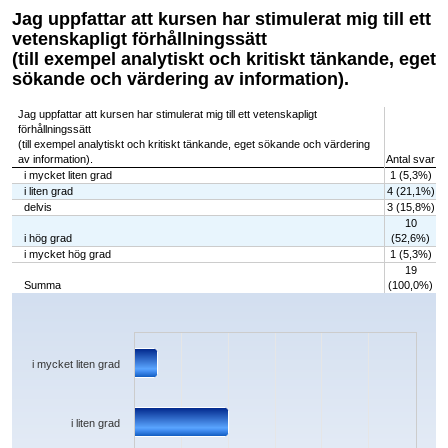
Jag uppfattar att kursen har stimulerat mig till ett
vetenskapligt förhållningssätt
(till exempel analytiskt och kritiskt tänkande, eget
sökande och värdering av information).
Jag uppfattar att kursen har stimulerat mig till ett vetenskapligt
förhållningssätt
(till exempel analytiskt och kritiskt tänkande, eget sökande och värdering
av information).
Antal svar
i mycket liten grad
1 (5,3%)
i liten grad
4 (21,1%)
delvis
3 (15,8%)
10
i hög grad
(52,6%)
i mycket hög grad
1 (5,3%)
19
Summa
(100,0%)
Chart
Bar chart with 5 bars.
The chart has 1 X axis displaying categories.
The chart has 1 Y axis displaying values. Data ranges from 1 to 10.
i mycket liten grad
i liten grad