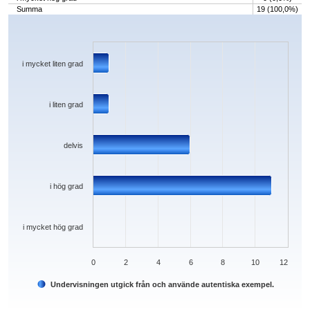
Summa
19 (100,0%)
Chart
Bar chart with 5 bars.
The chart has 1 X axis displaying categories.
The chart has 1 Y axis displaying values. Data ranges from 0 to 11.
i mycket liten grad
i liten grad
delvis
i hög grad
i mycket hög grad
0
2
4
6
8
10
12
Undervisningen utgick från och använde autentiska exempel.