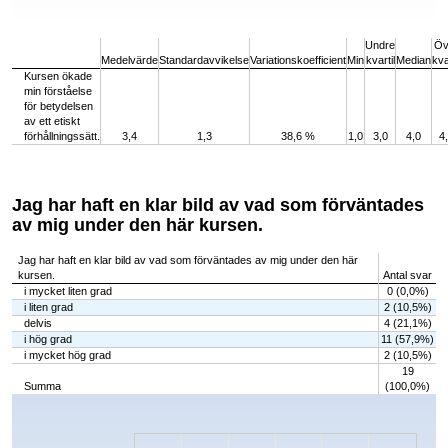
End of interactive chart.
Undre
Öv
Medelvärde
Standardavvikelse
Variationskoefficient
Min
kvartil
Median
kva
Kursen ökade
min förståelse
för betydelsen
av ett etiskt
förhållningssätt.
3,4
1,3
38,6 %
1,0
3,0
4,0
4
Jag har haft en klar bild av vad som förväntades
av mig under den här kursen.
Jag har haft en klar bild av vad som förväntades av mig under den här
kursen.
Antal svar
i mycket liten grad
0 (0,0%)
i liten grad
2 (10,5%)
delvis
4 (21,1%)
i hög grad
11 (57,9%)
i mycket hög grad
2 (10,5%)
19
Summa
(100,0%)
Chart
Bar chart with 5 bars.
The chart has 1 X axis displaying categories.