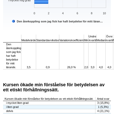
i mycket hög grad
0
2
4
6
8
10
Den återkoppling som jag fick har haft betydelse för mitt läran…
End of interactive chart.
Undre
Övre
Medelvärde
Standardavvikelse
Variationskoefficient
Min
kvartil
Median
kvartil
Den
återkoppling
som jag fick
har haft
betydelse
för mitt
lärande.
3,5
0,9
26,0 %
2,0
3,0
4,0
4,0
Kursen ökade min förståelse för betydelsen av
ett etiskt förhållningssätt.
Kursen ökade min förståelse för betydelsen av ett etiskt förhållningssätt.
Antal svar
i mycket liten grad
3 (15,8%)
i liten grad
1 (5,3%)
delvis
4 (21,1%)