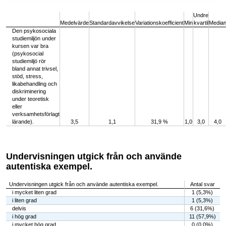
End of interactive chart.
Undre
Medelvärde
Standardavvikelse
Variationskoefficient
Min
kvartil
Media
Den psykosociala
studiemiljön under
kursen var bra
(psykosocial
studiemiljö rör
bland annat trivsel,
stöd, stress,
likabehandling och
diskriminering
under teoretisk
eller
verksamhetsförlagt
lärande).
3,5
1,1
31,9 %
1,0
3,0
4,0
Undervisningen utgick från och använde
autentiska exempel.
Undervisningen utgick från och använde autentiska exempel.
Antal svar
i mycket liten grad
1 (5,3%)
i liten grad
1 (5,3%)
delvis
6 (31,6%)
i hög grad
11 (57,9%)
i mycket hög grad
0 (0,0%)