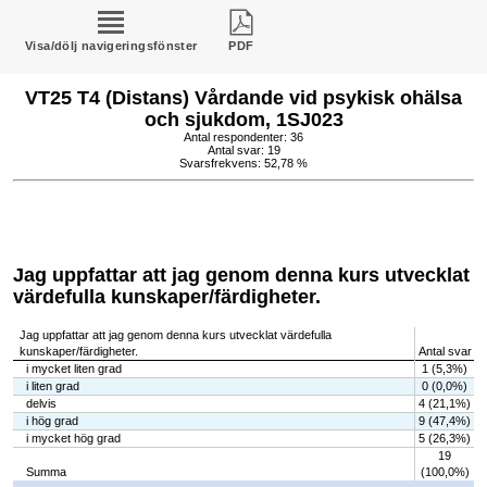
Visa/dölj navigeringsfönster
PDF
VT25 T4 (Distans) Vårdande vid psykisk ohälsa
och sjukdom, 1SJ023
Antal respondenter: 36
Antal svar: 19
Svarsfrekvens: 52,78 %
Jag uppfattar att jag genom denna kurs utvecklat
värdefulla kunskaper/färdigheter.
Jag uppfattar att jag genom denna kurs utvecklat värdefulla
kunskaper/färdigheter.
Antal svar
i mycket liten grad
1 (5,3%)
i liten grad
0 (0,0%)
delvis
4 (21,1%)
i hög grad
9 (47,4%)
i mycket hög grad
5 (26,3%)
19
Summa
(100,0%)
Chart