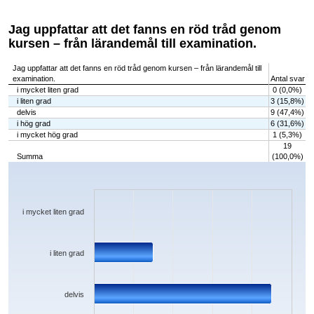
Jag uppfattar att det fanns en röd tråd genom
kursen – från lärandemål till examination.
Jag uppfattar att det fanns en röd tråd genom kursen – från lärandemål till
examination.
Antal svar
i mycket liten grad
0 (0,0%)
i liten grad
3 (15,8%)
delvis
9 (47,4%)
i hög grad
6 (31,6%)
i mycket hög grad
1 (5,3%)
19
Summa
(100,0%)
Chart
Bar chart with 5 bars.
The chart has 1 X axis displaying categories.
The chart has 1 Y axis displaying values. Data ranges from 0 to 9.
i mycket liten grad
i liten grad
delvis