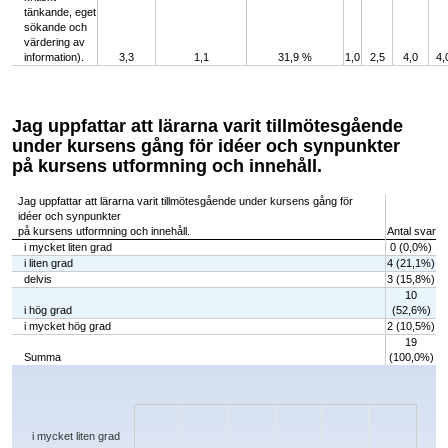
tänkande, eget
sökande och
värdering av
information).
3,3
1,1
31,9 %
1,0
2,5
4,0
4,
Jag uppfattar att lärarna varit tillmötesgående
under kursens gång för idéer och synpunkter
på kursens utformning och innehåll.
Jag uppfattar att lärarna varit tillmötesgående under kursens gång för
idéer och synpunkter
på kursens utformning och innehåll.
Antal svar
i mycket liten grad
0 (0,0%)
i liten grad
4 (21,1%)
delvis
3 (15,8%)
10
i hög grad
(52,6%)
i mycket hög grad
2 (10,5%)
19
Summa
(100,0%)
Chart
Bar chart with 5 bars.
The chart has 1 X axis displaying categories.
The chart has 1 Y axis displaying values. Data ranges from 0 to 10.
i mycket liten grad