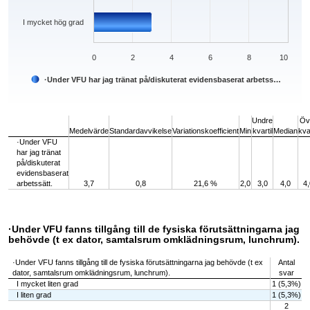
I mycket hög grad
0
2
4
6
8
10
·Under VFU har jag tränat på/diskuterat evidensbaserat arbetss…
End of interactive chart.
Undre
Öv
Medelvärde
Standardavvikelse
Variationskoefficient
Min
kvartil
Median
kvar
·Under VFU
har jag tränat
på/diskuterat
evidensbaserat
arbetssätt.
3,7
0,8
21,6 %
2,0
3,0
4,0
4,
·Under VFU fanns tillgång till de fysiska förutsättningarna jag
behövde (t ex dator, samtalsrum omklädningsrum, lunchrum).
·Under VFU fanns tillgång till de fysiska förutsättningarna jag behövde (t ex
Antal
dator, samtalsrum omklädningsrum, lunchrum).
svar
I mycket liten grad
1 (5,3%)
I liten grad
1 (5,3%)
2