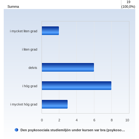
19
Summa
(100,0%)
Chart
Bar chart with 5 bars.
The chart has 1 X axis displaying categories.
The chart has 1 Y axis displaying values. Data ranges from 0 to 8.
i mycket liten grad
i liten grad
delvis
i hög grad
i mycket hög grad
0
2
4
6
8
10
Den psykosociala studiemiljön under kursen var bra (psykoso…