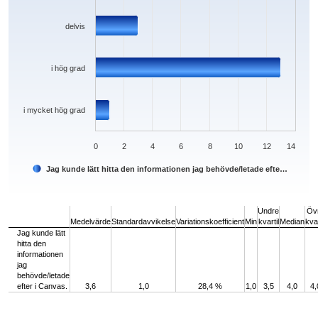
delvis
i hög grad
i mycket hög grad
0
2
4
6
8
10
12
14
Jag kunde lätt hitta den informationen jag behövde/letade efte…
End of interactive chart.
Undre
Öv
Medelvärde
Standardavvikelse
Variationskoefficient
Min
kvartil
Median
kvar
Jag kunde lätt
hitta den
informationen
jag
behövde/letade
efter i Canvas.
3,6
1,0
28,4 %
1,0
3,5
4,0
4,