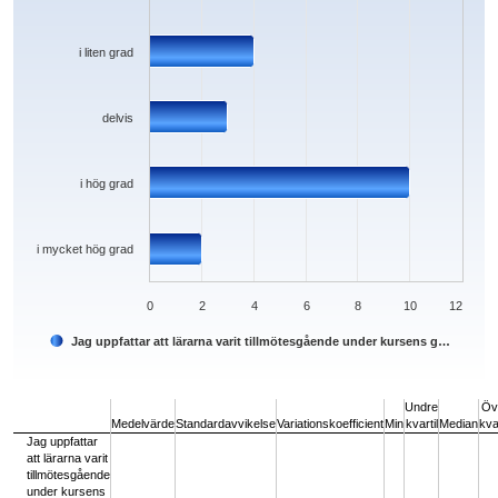
i liten grad
delvis
i hög grad
i mycket hög grad
0
2
4
6
8
10
12
Jag uppfattar att lärarna varit tillmötesgående under kursens g…
End of interactive chart.
Undre
Öv
Medelvärde
Standardavvikelse
Variationskoefficient
Min
kvartil
Median
kvar
Jag uppfattar
att lärarna varit
tillmötesgående
under kursens