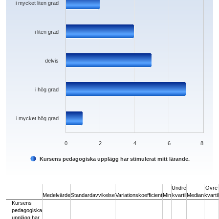
i mycket liten grad
i liten grad
delvis
i hög grad
i mycket hög grad
0
2
4
6
8
Kursens pedagogiska upplägg har stimulerat mitt lärande.
End of interactive chart.
Undre
Övre
Medelvärde
Standardavvikelse
Variationskoefficient
Min
kvartil
Median
kvartil
Kursens
pedagogiska
upplägg har