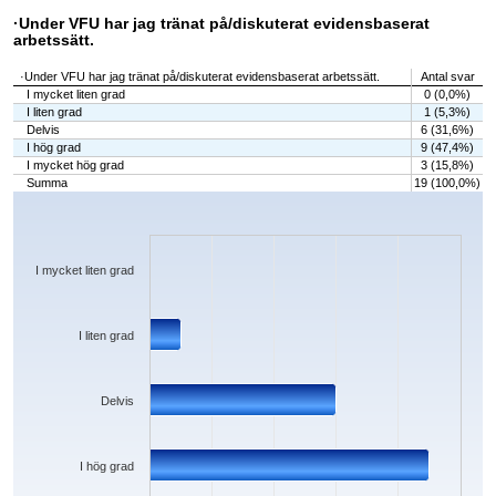
·Under VFU har jag tränat på/diskuterat evidensbaserat
arbetssätt.
·Under VFU har jag tränat på/diskuterat evidensbaserat arbetssätt.
Antal svar
I mycket liten grad
0 (0,0%)
I liten grad
1 (5,3%)
Delvis
6 (31,6%)
I hög grad
9 (47,4%)
I mycket hög grad
3 (15,8%)
Summa
19 (100,0%)
Chart
Bar chart with 5 bars.
The chart has 1 X axis displaying categories.
The chart has 1 Y axis displaying values. Data ranges from 0 to 9.
I mycket liten grad
I liten grad
Delvis
I hög grad