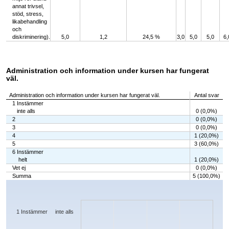
annat trivsel,
stöd, stress,
likabehandling
och
diskriminering).
5,0
1,2
24,5 %
3,0
5,0
5,0
6,
Administration och information under kursen har fungerat
väl.
Administration och information under kursen har fungerat väl.
Antal svar
1 Instämmer
inte alls
0 (0,0%)
2
0 (0,0%)
3
0 (0,0%)
4
1 (20,0%)
5
3 (60,0%)
6 Instämmer
helt
1 (20,0%)
Vet ej
0 (0,0%)
Summa
5 (100,0%)
Chart
Bar chart with 7 bars.
The chart has 1 X axis displaying categories.
The chart has 1 Y axis displaying values. Data ranges from 0 to 3.
1 Instämmer inte alls