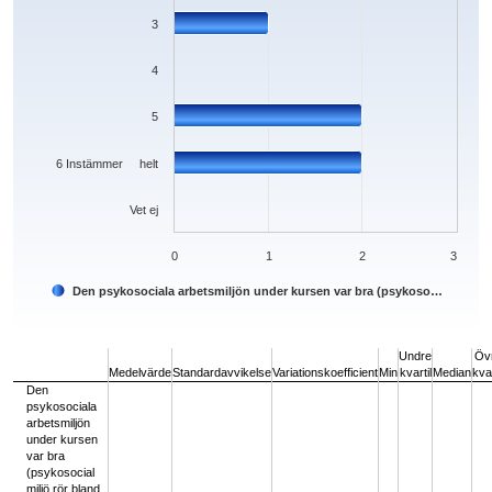
3
4
5
6 Instämmer helt
Vet ej
0
1
2
3
Den psykosociala arbetsmiljön under kursen var bra (psykoso…
End of interactive chart.
Undre
Öv
Medelvärde
Standardavvikelse
Variationskoefficient
Min
kvartil
Median
kvar
Den
psykosociala
arbetsmiljön
under kursen
var bra
(psykosocial
miljö rör bland