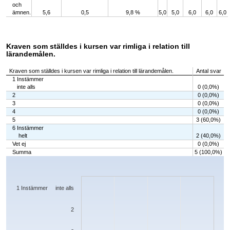
och
ämnen.
5,6
0,5
9,8 %
5,0
5,0
6,0
6,0
6,0
Kraven som ställdes i kursen var rimliga i relation till
lärandemålen.
Kraven som ställdes i kursen var rimliga i relation till lärandemålen.
Antal svar
1 Instämmer
inte alls
0 (0,0%)
2
0 (0,0%)
3
0 (0,0%)
4
0 (0,0%)
5
3 (60,0%)
6 Instämmer
helt
2 (40,0%)
Vet ej
0 (0,0%)
Summa
5 (100,0%)
Chart
Bar chart with 7 bars.
The chart has 1 X axis displaying categories.
The chart has 1 Y axis displaying values. Data ranges from 0 to 3.
1 Instämmer inte alls
2