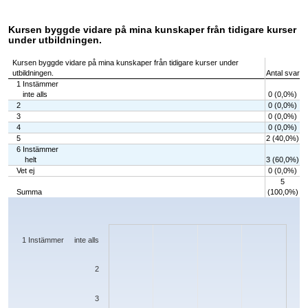
Kursen byggde vidare på mina kunskaper från tidigare kurser
under utbildningen.
Kursen byggde vidare på mina kunskaper från tidigare kurser under
utbildningen.
Antal svar
1 Instämmer
inte alls
0 (0,0%)
2
0 (0,0%)
3
0 (0,0%)
4
0 (0,0%)
5
2 (40,0%)
6 Instämmer
helt
3 (60,0%)
Vet ej
0 (0,0%)
5
Summa
(100,0%)
Chart
Bar chart with 7 bars.
The chart has 1 X axis displaying categories.
The chart has 1 Y axis displaying values. Data ranges from 0 to 3.
1 Instämmer inte alls
2
3