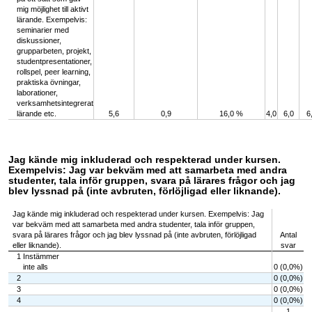
mig möjlighet till aktivt
lärande. Exempelvis:
seminarier med
diskussioner,
grupparbeten, projekt,
studentpresentationer,
rollspel, peer learning,
praktiska övningar,
laborationer,
verksamhetsintegrerat
lärande etc.
5,6
0,9
16,0 %
4,0
6,0
6
Jag kände mig inkluderad och respekterad under kursen.
Exempelvis: Jag var bekväm med att samarbeta med andra
studenter, tala inför gruppen, svara på lärares frågor och jag
blev lyssnad på (inte avbruten, förlöjligad eller liknande).
Jag kände mig inkluderad och respekterad under kursen. Exempelvis: Jag
var bekväm med att samarbeta med andra studenter, tala inför gruppen,
svara på lärares frågor och jag blev lyssnad på (inte avbruten, förlöjligad
Antal
eller liknande).
svar
1 Instämmer
inte alls
0 (0,0%)
2
0 (0,0%)
3
0 (0,0%)
4
0 (0,0%)
1