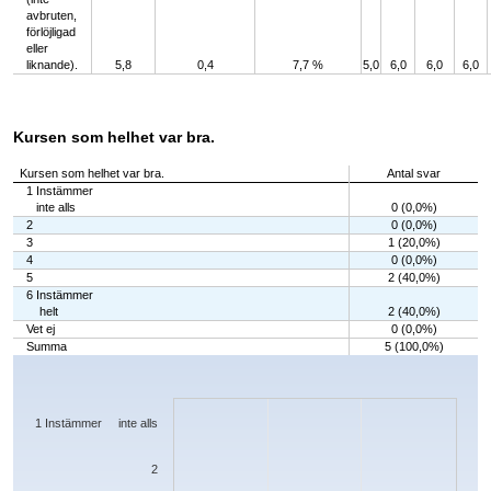
avbruten,
förlöjligad
eller
liknande).
5,8
0,4
7,7 %
5,0
6,0
6,0
6,0
Kursen som helhet var bra.
Kursen som helhet var bra.
Antal svar
1 Instämmer
inte alls
0 (0,0%)
2
0 (0,0%)
3
1 (20,0%)
4
0 (0,0%)
5
2 (40,0%)
6 Instämmer
helt
2 (40,0%)
Vet ej
0 (0,0%)
Summa
5 (100,0%)
Chart
Bar chart with 7 bars.
The chart has 1 X axis displaying categories.
The chart has 1 Y axis displaying values. Data ranges from 0 to 2.
1 Instämmer inte alls
2