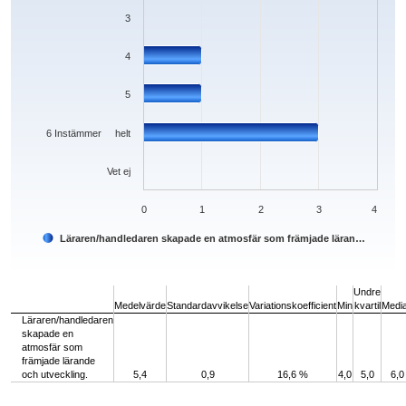
3
4
5
6 Instämmer helt
Vet ej
0
1
2
3
4
Läraren/handledaren skapade en atmosfär som främjade läran…
End of interactive chart.
Undre
Medelvärde
Standardavvikelse
Variationskoefficient
Min
kvartil
Medi
Läraren/handledaren
skapade en
atmosfär som
främjade lärande
och utveckling.
5,4
0,9
16,6 %
4,0
5,0
6,0