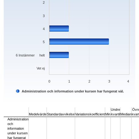
2
3
4
5
6 Instämmer helt
Vet ej
0
1
2
3
4
Administration och information under kursen har fungerat väl.
End of interactive chart.
Undre
Övr
Medelvärde
Standardavvikelse
Variationskoefficient
Min
kvartil
Median
kvart
Administration
och
information
under kursen
har fungerat