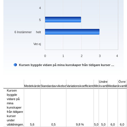
4
5
6 Instämmer helt
Vet ej
0
1
2
3
4
Kursen byggde vidare på mina kunskaper från tidigare kurser …
End of interactive chart.
Undre
Övre
Medelvärde
Standardavvikelse
Variationskoefficient
Min
kvartil
Median
kvartil
Kursen
byggde
vidare på
mina
kunskaper
från tidigare
kurser
under
utbildningen.
5,6
0,5
9,8 %
5,0
5,0
6,0
6,0