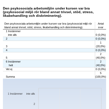
Den psykosociala arbetsmiljön under kursen var bra
(psykosocial miljö rör bland annat trivsel, stöd, stress,
likabehandling och diskriminering).
Den psykosociala arbetsmiljön under kursen var bra (psykosocial miljö rör
Antal
bland annat trivsel, stöd, stress, likabehandling och diskriminering).
svar
1 Instämmer
inte alls
0 (0,0%)
2
0 (0,0%)
1
3
(20,0%)
4
0 (0,0%)
2
5
(40,0%)
6 Instämmer
2
helt
(40,0%)
Vet ej
0 (0,0%)
5
Summa
(100,0%)
Chart
Bar chart with 7 bars.
The chart has 1 X axis displaying categories.
The chart has 1 Y axis displaying values. Data ranges from 0 to 2.
1 Instämmer inte alls
2