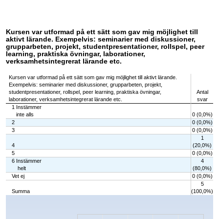
Kursen var utformad på ett sätt som gav mig möjlighet till
aktivt lärande. Exempelvis: seminarier med diskussioner,
grupparbeten, projekt, studentpresentationer, rollspel, peer
learning, praktiska övningar, laborationer,
verksamhetsintegrerat lärande etc.
Kursen var utformad på ett sätt som gav mig möjlighet till aktivt lärande.
Exempelvis: seminarier med diskussioner, grupparbeten, projekt,
studentpresentationer, rollspel, peer learning, praktiska övningar,
Antal
laborationer, verksamhetsintegrerat lärande etc.
svar
1 Instämmer
inte alls
0 (0,0%)
2
0 (0,0%)
3
0 (0,0%)
1
4
(20,0%)
5
0 (0,0%)
6 Instämmer
4
helt
(80,0%)
Vet ej
0 (0,0%)
5
Summa
(100,0%)
Chart
Bar chart with 7 bars.
The chart has 1 X axis displaying categories.