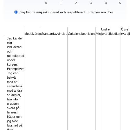
0
1
2
3
4
5
Jag kände mig inkluderad och respekterad under kursen. Exe…
End of interactive chart.
Undre
Övre
Medelvärde
Standardavvikelse
Variationskoefficient
Min
kvartil
Median
kvartil
Jag kände
mig
inkluderad
och
respekterad
under
kursen.
Exempelvis:
Jag var
bekväm
med att
samarbeta
med andra
studenter,
tala inför
gruppen,
svara på
lärares
frågor och
jag blev
lyssnad på
(inte