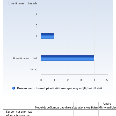
The chart has 1 Y axis displaying values. Data ranges from 0 to 4.
1 Instämmer inte alls
2
3
4
5
6 Instämmer helt
Vet ej
0
1
2
3
4
5
Kursen var utformad på ett sätt som gav mig möjlighet till akti…
End of interactive chart.
Undre
Medelvärde
Standardavvikelse
Variationskoefficient
Min
kvartil
Med
Kursen var utformad
på ett sätt som gav