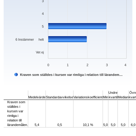
3
4
5
6 Instämmer helt
Vet ej
0
1
2
3
4
Kraven som ställdes i kursen var rimliga i relation till lärandem…
End of interactive chart.
Undre
Övr
Medelvärde
Standardavvikelse
Variationskoefficient
Min
kvartil
Median
kvart
Kraven som
ställdes i
kursen var
rimliga i
relation till
lärandemålen.
5,4
0,5
10,1 %
5,0
5,0
5,0
6,0