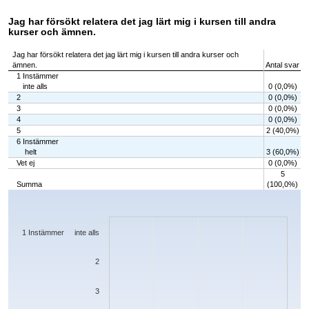
Jag har försökt relatera det jag lärt mig i kursen till andra
kurser och ämnen.
Jag har försökt relatera det jag lärt mig i kursen till andra kurser och
ämnen.
Antal svar
1 Instämmer
inte alls
0 (0,0%)
2
0 (0,0%)
3
0 (0,0%)
4
0 (0,0%)
5
2 (40,0%)
6 Instämmer
helt
3 (60,0%)
Vet ej
0 (0,0%)
5
Summa
(100,0%)
Chart
Bar chart with 7 bars.
The chart has 1 X axis displaying categories.
The chart has 1 Y axis displaying values. Data ranges from 0 to 3.
1 Instämmer inte alls
2
3