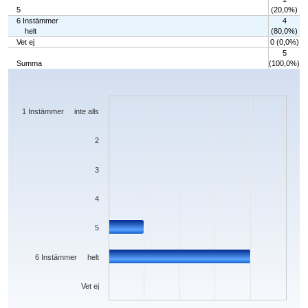
5
(20,0%)
6 Instämmer
4
helt
(80,0%)
Vet ej
0 (0,0%)
5
Summa
(100,0%)
Chart
Bar chart with 7 bars.
The chart has 1 X axis displaying categories.
The chart has 1 Y axis displaying values. Data ranges from 0 to 4.
1 Instämmer inte alls
2
3
4
5
6 Instämmer helt
Vet ej