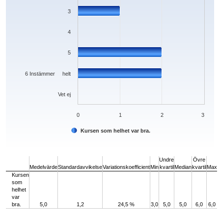
3
4
5
6 Instämmer helt
Vet ej
0
1
2
3
Kursen som helhet var bra.
End of interactive chart.
Undre
Övre
Medelvärde
Standardavvikelse
Variationskoefficient
Min
kvartil
Median
kvartil
Max
Kursen
som
helhet
var
bra.
5,0
1,2
24,5 %
3,0
5,0
5,0
6,0
6,0