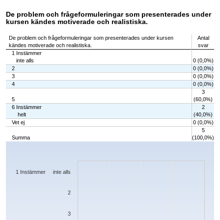
De problem och frågeformuleringar som presenterades under
kursen kändes motiverade och realistiska.
De problem och frågeformuleringar som presenterades under kursen
Antal
kändes motiverade och realistiska.
svar
1 Instämmer
inte alls
0 (0,0%)
2
0 (0,0%)
3
0 (0,0%)
4
0 (0,0%)
3
5
(60,0%)
6 Instämmer
2
helt
(40,0%)
Vet ej
0 (0,0%)
5
Summa
(100,0%)
Chart
Bar chart with 7 bars.
The chart has 1 X axis displaying categories.
The chart has 1 Y axis displaying values. Data ranges from 0 to 3.
1 Instämmer inte alls
2
3