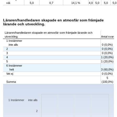
väl.
5,0
0,7
14,1 %
4,0
5,0
5,0
5,0
Läraren/handledaren skapade en atmosfär som främjade
lärande och utveckling.
Läraren/handledaren skapade en atmosfär som främjade lärande och
utveckling.
Antal svar
1 Instämmer
inte alls
0 (0,0%)
2
0 (0,0%)
3
0 (0,0%)
4
1 (20,0%)
5
1 (20,0%)
6 Instämmer
helt
3 (60,0%)
Vet ej
0 (0,0%)
5
Summa
(100,0%)
Chart
Bar chart with 7 bars.
The chart has 1 X axis displaying categories.
The chart has 1 Y axis displaying values. Data ranges from 0 to 3.
1 Instämmer inte alls
2