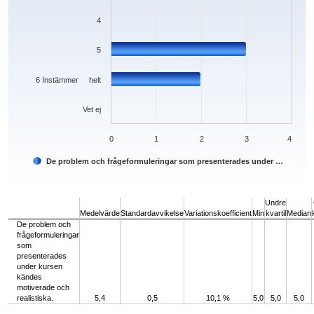
4
5
6 Instämmer helt
Vet ej
0
1
2
3
4
De problem och frågeformuleringar som presenterades under …
End of interactive chart.
Undre
Medelvärde
Standardavvikelse
Variationskoefficient
Min
kvartil
Median
De problem och
frågeformuleringar
som
presenterades
under kursen
kändes
motiverade och
realistiska.
5,4
0,5
10,1 %
5,0
5,0
5,0