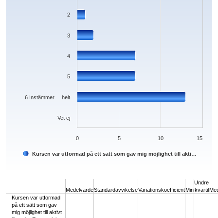
2
3
4
5
6 Instämmer helt
Vet ej
0
5
10
15
Kursen var utformad på ett sätt som gav mig möjlighet till akti…
End of interactive chart.
Undre
Medelvärde
Standardavvikelse
Variationskoefficient
Min
kvartil
Med
Kursen var utformad
på ett sätt som gav
mig möjlighet till aktivt