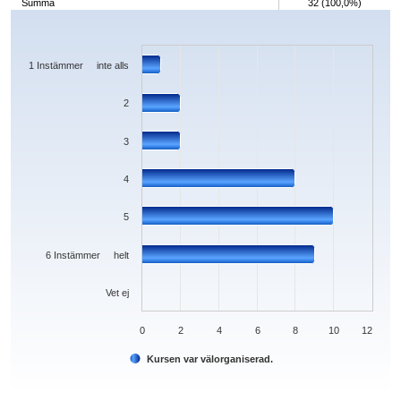
Summa
32 (100,0%)
Chart
Bar chart with 7 bars.
The chart has 1 X axis displaying categories.
The chart has 1 Y axis displaying values. Data ranges from 0 to 10.
1 Instämmer inte alls
2
3
4
5
6 Instämmer helt
Vet ej
0
2
4
6
8
10
12
Kursen var välorganiserad.
End of interactive chart.