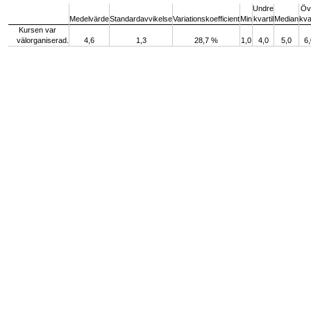
Undre
Öv
Medelvärde
Standardavvikelse
Variationskoefficient
Min
kvartil
Median
kvar
Kursen var
välorganiserad.
4,6
1,3
28,7 %
1,0
4,0
5,0
6,