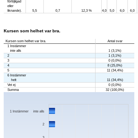
förlöjligad
eller
liknande).
5,5
0,7
12,3 %
4,0
5,0
6,0
6,0
Kursen som helhet var bra.
Kursen som helhet var bra.
Antal svar
1 Instämmer
inte alls
1 (3,1%)
2
1 (3,1%)
3
0 (0,0%)
4
8 (25,0%)
5
11 (34,4%)
6 Instämmer
helt
11 (34,4%)
Vet ej
0 (0,0%)
Summa
32 (100,0%)
Chart
Bar chart with 7 bars.
The chart has 1 X axis displaying categories.
The chart has 1 Y axis displaying values. Data ranges from 0 to 11.
1 Instämmer inte alls
2
3