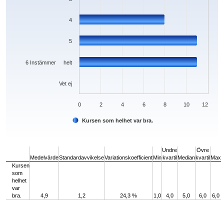
4
5
6 Instämmer helt
Vet ej
0
2
4
6
8
10
12
Kursen som helhet var bra.
End of interactive chart.
Undre
Övre
Medelvärde
Standardavvikelse
Variationskoefficient
Min
kvartil
Median
kvartil
Max
Kursen
som
helhet
var
bra.
4,9
1,2
24,3 %
1,0
4,0
5,0
6,0
6,0