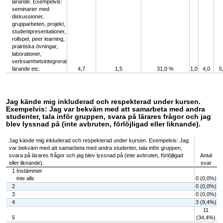
lärande. Exempelvis:
seminarier med
diskussioner,
grupparbeten, projekt,
studentpresentationer,
rollspel, peer learning,
praktiska övningar,
laborationer,
verksamhetsintegrerat
lärande etc.
4,7
1,5
31,0 %
1,0
4,0
5
Jag kände mig inkluderad och respekterad under kursen.
Exempelvis: Jag var bekväm med att samarbeta med andra
studenter, tala inför gruppen, svara på lärares frågor och jag
blev lyssnad på (inte avbruten, förlöjligad eller liknande).
Jag kände mig inkluderad och respekterad under kursen. Exempelvis: Jag
var bekväm med att samarbeta med andra studenter, tala inför gruppen,
svara på lärares frågor och jag blev lyssnad på (inte avbruten, förlöjligad
Antal
eller liknande).
svar
1 Instämmer
inte alls
0 (0,0%)
2
0 (0,0%)
3
0 (0,0%)
4
3 (9,4%)
11
5
(34,4%)