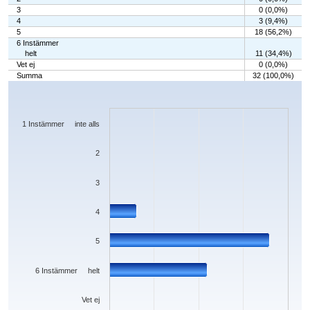
3
0 (0,0%)
4
3 (9,4%)
5
18 (56,2%)
6 Instämmer
helt
11 (34,4%)
Vet ej
0 (0,0%)
Summa
32 (100,0%)
Chart
Bar chart with 7 bars.
The chart has 1 X axis displaying categories.
The chart has 1 Y axis displaying values. Data ranges from 0 to 18.
1 Instämmer inte alls
2
3
4
5
6 Instämmer helt
Vet ej