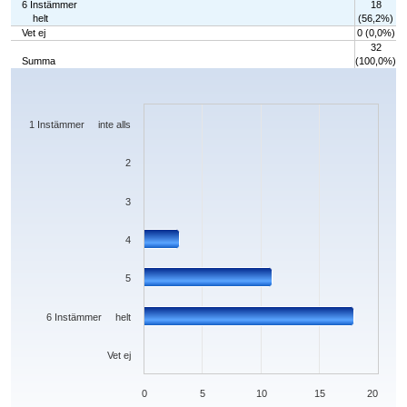
6 Instämmer
18
helt
(56,2%)
Vet ej
0 (0,0%)
32
Summa
(100,0%)
Chart
Bar chart with 7 bars.
The chart has 1 X axis displaying categories.
The chart has 1 Y axis displaying values. Data ranges from 0 to 18.
1 Instämmer inte alls
2
3
4
5
6 Instämmer helt
Vet ej
0
5
10
15
20