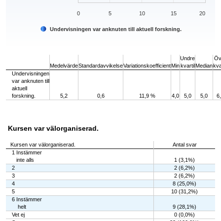
0
5
10
15
20
Undervisningen var anknuten till aktuell forskning.
End of interactive chart.
Undre
Öv
Medelvärde
Standardavvikelse
Variationskoefficient
Min
kvartil
Median
kva
Undervisningen
var anknuten till
aktuell
forskning.
5,2
0,6
11,9 %
4,0
5,0
5,0
6
Kursen var välorganiserad.
Kursen var välorganiserad.
Antal svar
1 Instämmer
inte alls
1 (3,1%)
2
2 (6,2%)
3
2 (6,2%)
4
8 (25,0%)
5
10 (31,2%)
6 Instämmer
helt
9 (28,1%)
Vet ej
0 (0,0%)