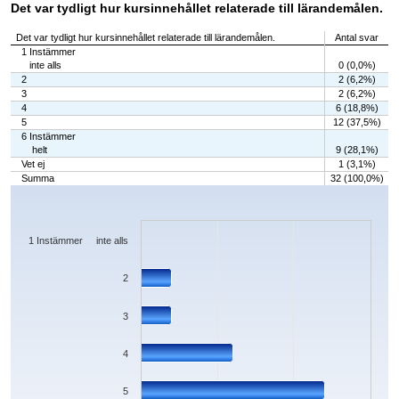
Det var tydligt hur kursinnehållet relaterade till lärandemålen.
Det var tydligt hur kursinnehållet relaterade till lärandemålen.
Antal svar
1 Instämmer
inte alls
0 (0,0%)
2
2 (6,2%)
3
2 (6,2%)
4
6 (18,8%)
5
12 (37,5%)
6 Instämmer
helt
9 (28,1%)
Vet ej
1 (3,1%)
Summa
32 (100,0%)
Chart
Bar chart with 7 bars.
The chart has 1 X axis displaying categories.
The chart has 1 Y axis displaying values. Data ranges from 0 to 12.
1 Instämmer inte alls
2
3
4
5