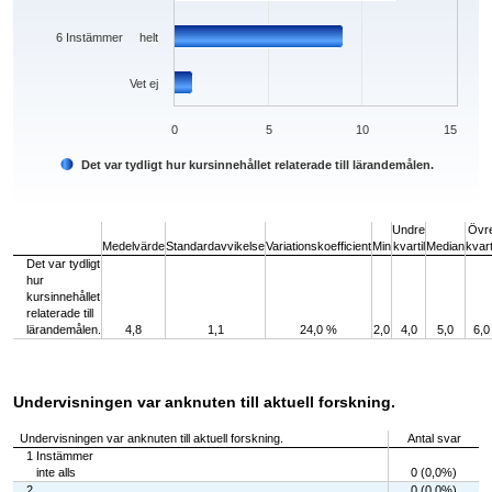
6 Instämmer helt
Vet ej
0
5
10
15
Det var tydligt hur kursinnehållet relaterade till lärandemålen.
End of interactive chart.
Undre
Övr
Medelvärde
Standardavvikelse
Variationskoefficient
Min
kvartil
Median
kvart
Det var tydligt
hur
kursinnehållet
relaterade till
lärandemålen.
4,8
1,1
24,0 %
2,0
4,0
5,0
6,0
Undervisningen var anknuten till aktuell forskning.
Undervisningen var anknuten till aktuell forskning.
Antal svar
1 Instämmer
inte alls
0 (0,0%)
2
0 (0,0%)