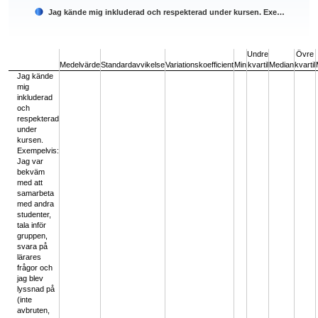
Jag kände mig inkluderad och respekterad under kursen. Exe…
End of interactive chart.
Undre
Övre
Medelvärde
Standardavvikelse
Variationskoefficient
Min
kvartil
Median
kvartil
Jag kände
mig
inkluderad
och
respekterad
under
kursen.
Exempelvis:
Jag var
bekväm
med att
samarbeta
med andra
studenter,
tala inför
gruppen,
svara på
lärares
frågor och
jag blev
lyssnad på
(inte
avbruten,