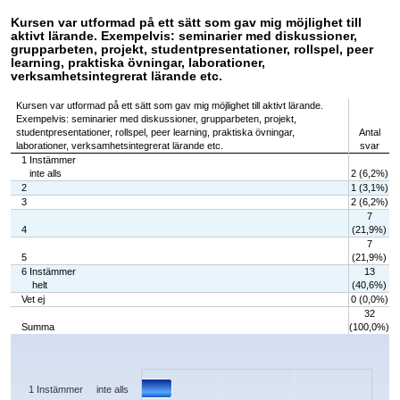
Kursen var utformad på ett sätt som gav mig möjlighet till
aktivt lärande. Exempelvis: seminarier med diskussioner,
grupparbeten, projekt, studentpresentationer, rollspel, peer
learning, praktiska övningar, laborationer,
verksamhetsintegrerat lärande etc.
Kursen var utformad på ett sätt som gav mig möjlighet till aktivt lärande.
Exempelvis: seminarier med diskussioner, grupparbeten, projekt,
studentpresentationer, rollspel, peer learning, praktiska övningar,
Antal
laborationer, verksamhetsintegrerat lärande etc.
svar
1 Instämmer
inte alls
2 (6,2%)
2
1 (3,1%)
3
2 (6,2%)
7
4
(21,9%)
7
5
(21,9%)
6 Instämmer
13
helt
(40,6%)
Vet ej
0 (0,0%)
32
Summa
(100,0%)
Chart
Bar chart with 7 bars.
The chart has 1 X axis displaying categories.
The chart has 1 Y axis displaying values. Data ranges from 0 to 13.
1 Instämmer inte alls