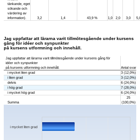
tänkande, eget
sökande och
värdering av
information).
3,2
1,4
43,9 %
1,0
2,0
3,0
5,
Jag uppfattar att lärarna varit tillmötesgående under kursens
gång för idéer och synpunkter
på kursens utformning och innehåll.
Jag uppfattar att lärarna varit tillmötesgående under kursens gång för
idéer och synpunkter
på kursens utformning och innehåll.
Antal svar
i mycket liten grad
3 (12,0%)
i liten grad
3 (12,0%)
delvis
6 (24,0%)
i hög grad
7 (28,0%)
i mycket hög grad
6 (24,0%)
25
Summa
(100,0%)
Chart
Bar chart with 5 bars.
The chart has 1 X axis displaying categories.
The chart has 1 Y axis displaying values. Data ranges from 3 to 7.
i mycket liten grad