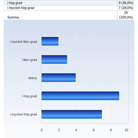
i hög grad
9 (36,0%)
i mycket hög grad
7 (28,0%)
25
Summa
(100,0%)
Chart
Bar chart with 5 bars.
The chart has 1 X axis displaying categories.
The chart has 1 Y axis displaying values. Data ranges from 2 to 9.
i mycket liten grad
i liten grad
delvis
i hög grad
i mycket hög grad
0
2
4
6
8
10