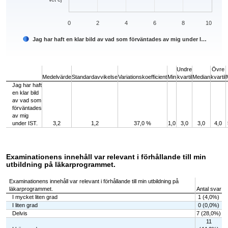
0
2
4
6
8
10
Jag har haft en klar bild av vad som förväntades av mig under I…
End of interactive chart.
Undre
Övre
Medelvärde
Standardavvikelse
Variationskoefficient
Min
kvartil
Median
kvartil
Jag har haft
en klar bild
av vad som
förväntades
av mig
under IST.
3,2
1,2
37,0 %
1,0
3,0
3,0
4,0
Examinationens innehåll var relevant i förhållande till min
utbildning på läkarprogrammet.
Examinationens innehåll var relevant i förhållande till min utbildning på
läkarprogrammet.
Antal svar
I mycket liten grad
1 (4,0%)
I liten grad
0 (0,0%)
Delvis
7 (28,0%)
11