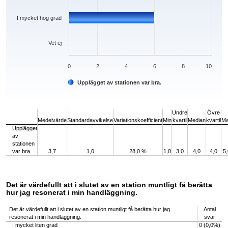
I mycket hög grad
Vet ej
0
2
4
6
8
10
Upplägget av stationen var bra.
End of interactive chart.
Undre
Övre
Medelvärde
Standardavvikelse
Variationskoefficient
Min
kvartil
Median
kvartil
M
Upplägget
av
stationen
var bra.
3,7
1,0
28,0 %
1,0
3,0
4,0
4,0
5,
Det är värdefullt att i slutet av en station muntligt få berätta
hur jag resonerat i min handläggning.
Det är värdefullt att i slutet av en station muntligt få berätta hur jag
Antal
resonerat i min handläggning.
svar
I mycket liten grad
0 (0,0%)