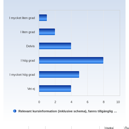
Bar chart with 6 bars.
The chart has 1 X axis displaying categories.
The chart has 1 Y axis displaying values. Data ranges from 1 to 8.
I mycket liten grad
I liten grad
Delvis
I hög grad
I mycket hög grad
Vet ej
0
2
4
6
8
10
Relevant kursinformation (inklusive schema), fanns tillgänglig …
End of interactive chart.
Undre
Öv