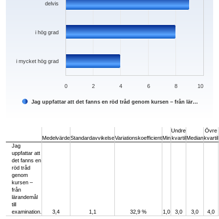
delvis
i hög grad
i mycket hög grad
0
2
4
6
8
10
Jag uppfattar att det fanns en röd tråd genom kursen – från lär…
End of interactive chart.
Undre
Övre
Medelvärde
Standardavvikelse
Variationskoefficient
Min
kvartil
Median
kvartil
Jag
uppfattar att
det fanns en
röd tråd
genom
kursen –
från
lärandemål
till
examination.
3,4
1,1
32,9 %
1,0
3,0
3,0
4,0