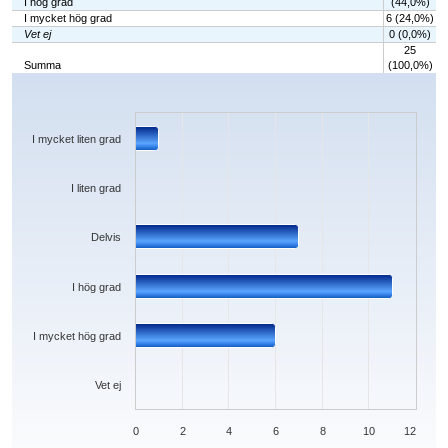
I hög grad
(44,0%)
I mycket hög grad
6 (24,0%)
Vet ej
0 (0,0%)
25
Summa
(100,0%)
Chart
Bar chart with 6 bars.
The chart has 1 X axis displaying categories.
The chart has 1 Y axis displaying values. Data ranges from 0 to 11.
I mycket liten grad
I liten grad
Delvis
I hög grad
I mycket hög grad
Vet ej
0
2
4
6
8
10
12