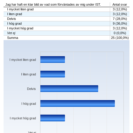
Jag har haft en klar bild av vad som förväntades av mig under IST.
Antal svar
I mycket liten grad
3 (12,0%)
I liten grad
3 (12,0%)
Delvis
7 (28,0%)
I hög grad
9 (36,0%)
I mycket hög grad
3 (12,0%)
Vet ej
0 (0,0%)
Summa
25 (100,0%)
Chart
Bar chart with 6 bars.
The chart has 1 X axis displaying categories.
The chart has 1 Y axis displaying values. Data ranges from 0 to 9.
I mycket liten grad
I liten grad
Delvis
I hög grad
I mycket hög grad
Vet ej