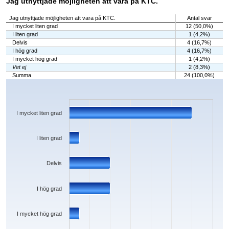
Jag utnyttjade möjligheten att vara på KTC.
Jag utnyttjade möjligheten att vara på KTC.
Antal svar
I mycket liten grad
12 (50,0%)
I liten grad
1 (4,2%)
Delvis
4 (16,7%)
I hög grad
4 (16,7%)
I mycket hög grad
1 (4,2%)
Vet ej
2 (8,3%)
Summa
24 (100,0%)
Chart
Bar chart with 6 bars.
The chart has 1 X axis displaying categories.
The chart has 1 Y axis displaying values. Data ranges from 1 to 12.
I mycket liten grad
I liten grad
Delvis
I hög grad
I mycket hög grad