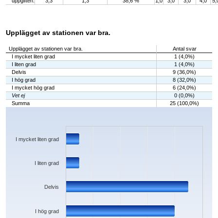
uppgiften.
3,3
1,3
38,6 %
1,0
3,0
3,0
4,0
5,
Upplägget av stationen var bra.
Upplägget av stationen var bra.
Antal svar
I mycket liten grad
1 (4,0%)
I liten grad
1 (4,0%)
Delvis
9 (36,0%)
I hög grad
8 (32,0%)
I mycket hög grad
6 (24,0%)
Vet ej
0 (0,0%)
Summa
25 (100,0%)
Chart
Bar chart with 6 bars.
The chart has 1 X axis displaying categories.
The chart has 1 Y axis displaying values. Data ranges from 0 to 9.
I mycket liten grad
I liten grad
Delvis
I hög grad