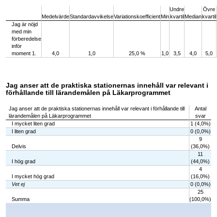
Undre
Övre
Medelvärde
Standardavvikelse
Variationskoefficient
Min
kvartil
Median
kvartil
Jag är nöjd
med min
förberedelse
inför
moment 1.
4,0
1,0
25,0 %
1,0
3,5
4,0
5,0
Jag anser att de praktiska stationernas innehåll var relevant i
förhållande till lärandemålen på Läkarprogrammet
Jag anser att de praktiska stationernas innehåll var relevant i förhållande till
Antal
lärandemålen på Läkarprogrammet
svar
I mycket liten grad
1 (4,0%)
I liten grad
0 (0,0%)
9
Delvis
(36,0%)
11
I hög grad
(44,0%)
4
I mycket hög grad
(16,0%)
Vet ej
0 (0,0%)
25
Summa
(100,0%)
Chart
Bar chart with 6 bars.