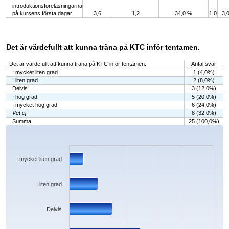
introduktionsföreläsningarna
på kursens första dagar
3,6
1,2
34,0 %
1,0
3,
Det är värdefullt att kunna träna på KTC inför tentamen.
Det är värdefullt att kunna träna på KTC inför tentamen.
Antal svar
I mycket liten grad
1 (4,0%)
I liten grad
2 (8,0%)
Delvis
3 (12,0%)
I hög grad
5 (20,0%)
I mycket hög grad
6 (24,0%)
Vet ej
8 (32,0%)
Summa
25 (100,0%)
Chart
Bar chart with 6 bars.
The chart has 1 X axis displaying categories.
The chart has 1 Y axis displaying values. Data ranges from 1 to 8.
I mycket liten grad
I liten grad
Delvis