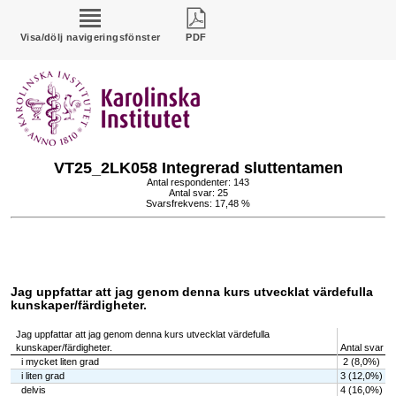
Visa/dölj navigeringsfönster
PDF
VT25_2LK058 Integrerad sluttentamen
Antal respondenter: 143
Antal svar: 25
Svarsfrekvens: 17,48 %
Jag uppfattar att jag genom denna kurs utvecklat värdefulla
kunskaper/färdigheter.
Jag uppfattar att jag genom denna kurs utvecklat värdefulla
kunskaper/färdigheter.
Antal svar
i mycket liten grad
2 (8,0%)
i liten grad
3 (12,0%)
delvis
4 (16,0%)