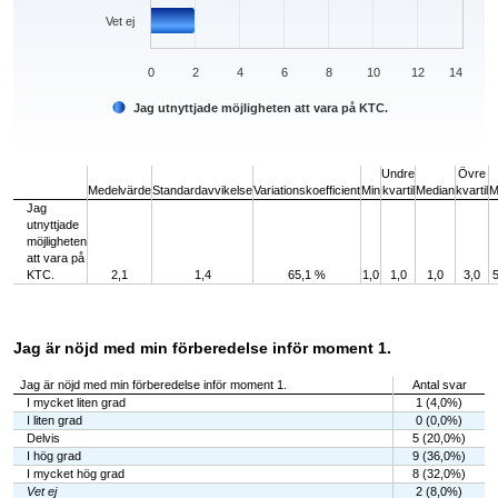
Vet ej
0
2
4
6
8
10
12
14
Jag utnyttjade möjligheten att vara på KTC.
End of interactive chart.
Undre
Övre
Medelvärde
Standardavvikelse
Variationskoefficient
Min
kvartil
Median
kvartil
M
Jag
utnyttjade
möjligheten
att vara på
KTC.
2,1
1,4
65,1 %
1,0
1,0
1,0
3,0
5
Jag är nöjd med min förberedelse inför moment 1.
Jag är nöjd med min förberedelse inför moment 1.
Antal svar
I mycket liten grad
1 (4,0%)
I liten grad
0 (0,0%)
Delvis
5 (20,0%)
I hög grad
9 (36,0%)
I mycket hög grad
8 (32,0%)
Vet ej
2 (8,0%)