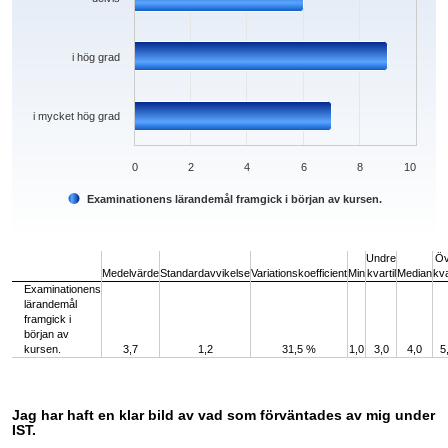
i hög grad
i mycket hög grad
0
2
4
6
8
10
Examinationens lärandemål framgick i början av kursen.
End of interactive chart.
Undre
Öv
Medelvärde
Standardavvikelse
Variationskoefficient
Min
kvartil
Median
kva
Examinationens
lärandemål
framgick i
början av
kursen.
3,7
1,2
31,5 %
1,0
3,0
4,0
5
Jag har haft en klar bild av vad som förväntades av mig under
IST.