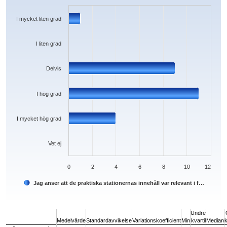
The chart has 1 X axis displaying categories.
The chart has 1 Y axis displaying values. Data ranges from 0 to 11.
I mycket liten grad
I liten grad
Delvis
I hög grad
I mycket hög grad
Vet ej
0
2
4
6
8
10
12
Jag anser att de praktiska stationernas innehåll var relevant i f…
End of interactive chart.
Undre
Medelvärde
Standardavvikelse
Variationskoefficient
Min
kvartil
Median
k