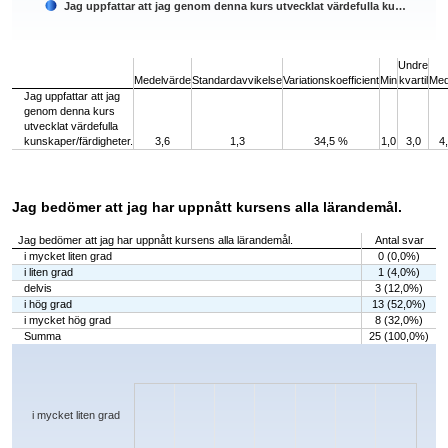
Jag uppfattar att jag genom denna kurs utvecklat värdefulla ku…
End of interactive chart.
Undre
Medelvärde
Standardavvikelse
Variationskoefficient
Min
kvartil
Med
Jag uppfattar att jag
genom denna kurs
utvecklat värdefulla
kunskaper/färdigheter.
3,6
1,3
34,5 %
1,0
3,0
4
Jag bedömer att jag har uppnått kursens alla lärandemål.
Jag bedömer att jag har uppnått kursens alla lärandemål.
Antal svar
i mycket liten grad
0 (0,0%)
i liten grad
1 (4,0%)
delvis
3 (12,0%)
i hög grad
13 (52,0%)
i mycket hög grad
8 (32,0%)
Summa
25 (100,0%)
Chart
Bar chart with 5 bars.
The chart has 1 X axis displaying categories.
The chart has 1 Y axis displaying values. Data ranges from 0 to 13.
i mycket liten grad