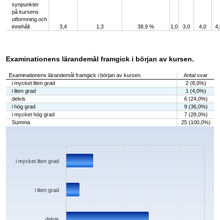
synpunkter
på kursens
utformning och
innehåll.
3,4
1,3
38,9 %
1,0
3,0
4,0
4,
Examinationens lärandemål framgick i början av kursen.
Examinationens lärandemål framgick i början av kursen.
Antal svar
i mycket liten grad
2 (8,0%)
i liten grad
1 (4,0%)
delvis
6 (24,0%)
i hög grad
9 (36,0%)
i mycket hög grad
7 (28,0%)
Summa
25 (100,0%)
Chart
Bar chart with 5 bars.
The chart has 1 X axis displaying categories.
The chart has 1 Y axis displaying values. Data ranges from 1 to 9.
i mycket liten grad
i liten grad
delvis