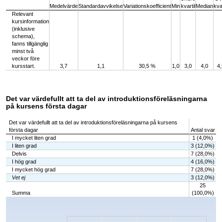
Medelvärde
Standardavvikelse
Variationskoefficient
Min
kvartil
Median
kvar
Relevant
kursinformation
(inklusive
schema),
fanns tillgänglig
minst två
veckor före
kursstart.
3,7
1,1
30,5 %
1,0
3,0
4,0
4,
Det var värdefullt att ta del av introduktionsföreläsningarna
på kursens första dagar
Det var värdefullt att ta del av introduktionsföreläsningarna på kursens
första dagar
Antal svar
I mycket liten grad
1 (4,0%)
I liten grad
3 (12,0%)
Delvis
7 (28,0%)
I hög grad
4 (16,0%)
I mycket hög grad
7 (28,0%)
Vet ej
3 (12,0%)
25
Summa
(100,0%)
Chart
Bar chart with 6 bars.
The chart has 1 X axis displaying categories.