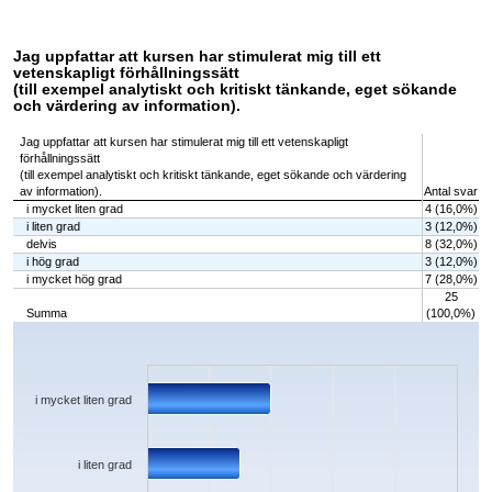
Jag uppfattar att kursen har stimulerat mig till ett
vetenskapligt förhållningssätt
(till exempel analytiskt och kritiskt tänkande, eget sökande
och värdering av information).
Jag uppfattar att kursen har stimulerat mig till ett vetenskapligt
förhållningssätt
(till exempel analytiskt och kritiskt tänkande, eget sökande och värdering
av information).
Antal svar
i mycket liten grad
4 (16,0%)
i liten grad
3 (12,0%)
delvis
8 (32,0%)
i hög grad
3 (12,0%)
i mycket hög grad
7 (28,0%)
25
Summa
(100,0%)
Chart
Bar chart with 5 bars.
The chart has 1 X axis displaying categories.
The chart has 1 Y axis displaying values. Data ranges from 3 to 8.
i mycket liten grad
i liten grad