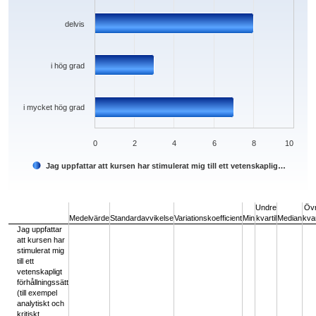
delvis
i hög grad
i mycket hög grad
0
2
4
6
8
10
Jag uppfattar att kursen har stimulerat mig till ett vetenskaplig…
End of interactive chart.
Undre
Öv
Medelvärde
Standardavvikelse
Variationskoefficient
Min
kvartil
Median
kvar
Jag uppfattar
att kursen har
stimulerat mig
till ett
vetenskapligt
förhållningssätt
(till exempel
analytiskt och
kritiskt