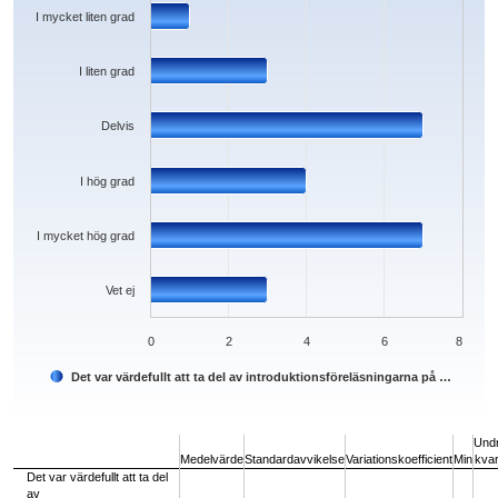
The chart has 1 Y axis displaying values. Data ranges from 1 to 7.
I mycket liten grad
I liten grad
Delvis
I hög grad
I mycket hög grad
Vet ej
0
2
4
6
8
Det var värdefullt att ta del av introduktionsföreläsningarna på …
End of interactive chart.
Und
Medelvärde
Standardavvikelse
Variationskoefficient
Min
kvart
Det var värdefullt att ta del
av