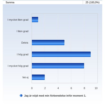
Summa
25 (100,0%)
Chart
Bar chart with 6 bars.
The chart has 1 X axis displaying categories.
The chart has 1 Y axis displaying values. Data ranges from 0 to 9.
I mycket liten grad
I liten grad
Delvis
I hög grad
I mycket hög grad
Vet ej
0
2
4
6
8
10
Jag är nöjd med min förberedelse inför moment 1.
End of interactive chart.