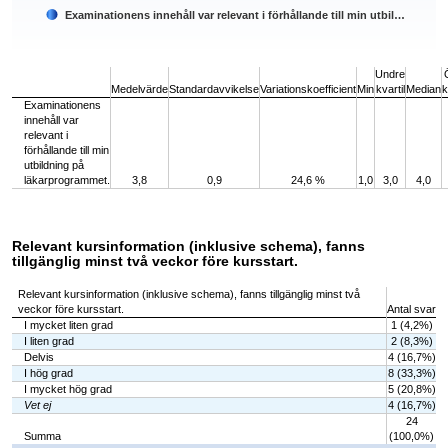
Examinationens innehåll var relevant i förhållande till min utbil…
End of interactive chart.
Undre
Medelvärde
Standardavvikelse
Variationskoefficient
Min
kvartil
Median
k
Examinationens
innehåll var
relevant i
förhållande till min
utbildning på
läkarprogrammet.
3,8
0,9
24,6 %
1,0
3,0
4,0
Relevant kursinformation (inklusive schema), fanns
tillgänglig minst två veckor före kursstart.
Relevant kursinformation (inklusive schema), fanns tillgänglig minst två
veckor före kursstart.
Antal svar
I mycket liten grad
1 (4,2%)
I liten grad
2 (8,3%)
Delvis
4 (16,7%)
I hög grad
8 (33,3%)
I mycket hög grad
5 (20,8%)
Vet ej
4 (16,7%)
24
Summa
(100,0%)
Chart