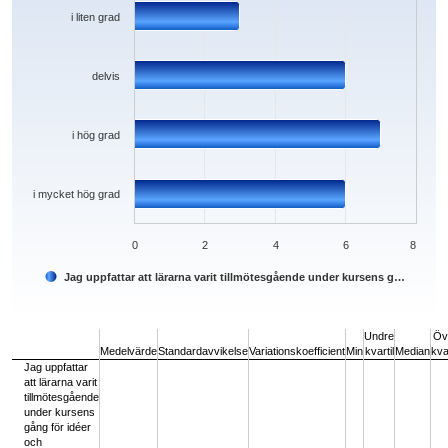
i liten grad
delvis
i hög grad
i mycket hög grad
0
2
4
6
8
Jag uppfattar att lärarna varit tillmötesgående under kursens g…
End of interactive chart.
Undre
Öv
Medelvärde
Standardavvikelse
Variationskoefficient
Min
kvartil
Median
kvar
Jag uppfattar
att lärarna varit
tillmötesgående
under kursens
gång för idéer
och