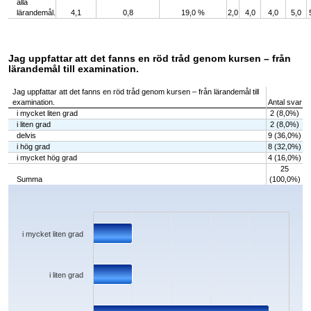
alla
lärandemål.
4,1
0,8
19,0 %
2,0
4,0
4,0
5,0
Jag uppfattar att det fanns en röd tråd genom kursen – från
lärandemål till examination.
Jag uppfattar att det fanns en röd tråd genom kursen – från lärandemål till
examination.
Antal svar
i mycket liten grad
2 (8,0%)
i liten grad
2 (8,0%)
delvis
9 (36,0%)
i hög grad
8 (32,0%)
i mycket hög grad
4 (16,0%)
25
Summa
(100,0%)
Chart
Bar chart with 5 bars.
The chart has 1 X axis displaying categories.
The chart has 1 Y axis displaying values. Data ranges from 2 to 9.
i mycket liten grad
i liten grad