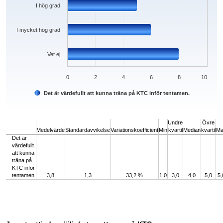
I hög grad
I mycket hög grad
Vet ej
0
2
4
6
8
10
Det är värdefullt att kunna träna på KTC inför tentamen.
End of interactive chart.
Undre
Övre
Medelvärde
Standardavvikelse
Variationskoefficient
Min
kvartil
Median
kvartil
Ma
Det är
värdefullt
att kunna
träna på
KTC inför
tentamen.
3,8
1,3
33,2 %
1,0
3,0
4,0
5,0
5,