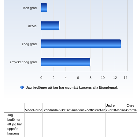
i liten grad
delvis
i hög grad
i mycket hög grad
0
2
4
6
8
10
12
14
Jag bedömer att jag har uppnått kursens alla lärandemål.
End of interactive chart.
Undre
Övre
Medelvärde
Standardavvikelse
Variationskoefficient
Min
kvartil
Median
kvartil
Jag
bedömer
att jag har
uppnått
kursens