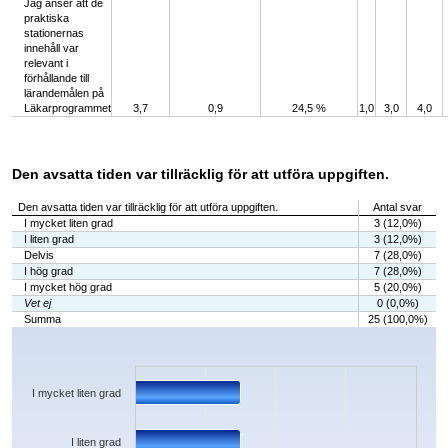
Jag anser att de
praktiska
stationernas
innehåll var
relevant i
förhållande till
lärandemålen på
Läkarprogrammet
3,7
0,9
24,5 %
1,0
3,0
4,0
Den avsatta tiden var tillräcklig för att utföra uppgiften.
Den avsatta tiden var tillräcklig för att utföra uppgiften.
Antal svar
I mycket liten grad
3 (12,0%)
I liten grad
3 (12,0%)
Delvis
7 (28,0%)
I hög grad
7 (28,0%)
I mycket hög grad
5 (20,0%)
Vet ej
0 (0,0%)
Summa
25 (100,0%)
Chart
Bar chart with 6 bars.
The chart has 1 X axis displaying categories.
The chart has 1 Y axis displaying values. Data ranges from 0 to 7.
I mycket liten grad
I liten grad