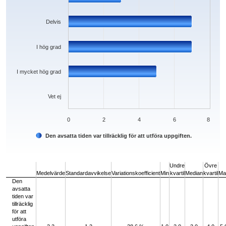
Delvis
I hög grad
I mycket hög grad
Vet ej
0
2
4
6
8
Den avsatta tiden var tillräcklig för att utföra uppgiften.
End of interactive chart.
Undre
Övre
Medelvärde
Standardavvikelse
Variationskoefficient
Min
kvartil
Median
kvartil
Ma
Den
avsatta
tiden var
tillräcklig
för att
utföra