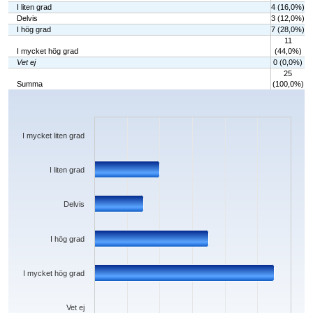
I liten grad
4 (16,0%)
Delvis
3 (12,0%)
I hög grad
7 (28,0%)
11
I mycket hög grad
(44,0%)
Vet ej
0 (0,0%)
25
Summa
(100,0%)
Chart
Bar chart with 6 bars.
The chart has 1 X axis displaying categories.
The chart has 1 Y axis displaying values. Data ranges from 0 to 11.
I mycket liten grad
I liten grad
Delvis
I hög grad
I mycket hög grad
Vet ej