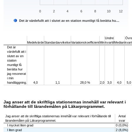
0
2
4
6
8
10
12
Det är värdefullt att i slutet av en station muntligt få berätta hu…
End of interactive chart.
Undre
Övr
Medelvärde
Standardavvikelse
Variationskoefficient
Min
kvartil
Median
kvarti
Det är
värdefullt att i
slutet av en
station
muntligt få
berätta hur
jag resonerat
i min
handläggning.
4,0
1,1
28,0 %
2,0
3,0
4,0
5,0
Jag anser att de skriftliga stationernas innehåll var relevant i
förhållande till lärandemålen på Läkarprogrammet.
Jag anser att de skriftliga stationernas innehåll var relevant i förhållande till
Antal
lärandemålen på Läkarprogrammet.
svar
I mycket liten grad
0 (0,0%)
I liten grad
2 (8,0%)