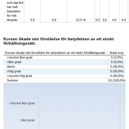
som jag fick
har haft
betydelse
för mitt
lärande.
3,9
0,9
22,5 %
3,0
3,0
4,0
4,5
Kursen ökade min förståelse för betydelsen av ett etiskt
förhållningssätt.
Kursen ökade min förståelse för betydelsen av ett etiskt förhållningssätt.
Antal svar
i mycket liten grad
0 (0,0%)
i liten grad
0 (0,0%)
delvis
3 (30,0%)
i hög grad
3 (30,0%)
i mycket hög grad
4 (40,0%)
Summa
10 (100,0%)
Chart
Bar chart with 5 bars.
The chart has 1 X axis displaying categories.
The chart has 1 Y axis displaying values. Data ranges from 0 to 4.
i mycket liten grad
i liten grad