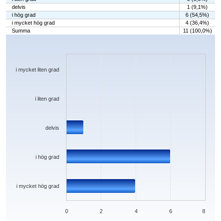
delvis
1 (9,1%)
i hög grad
6 (54,5%)
i mycket hög grad
4 (36,4%)
Summa
11 (100,0%)
Chart
Bar chart with 5 bars.
The chart has 1 X axis displaying categories.
The chart has 1 Y axis displaying values. Data ranges from 0 to 6.
i mycket liten grad
i liten grad
delvis
i hög grad
i mycket hög grad
0
2
4
6
8