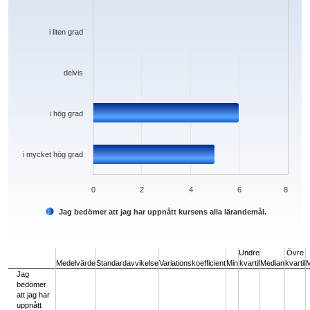
i liten grad
delvis
i hög grad
i mycket hög grad
0
2
4
6
8
Jag bedömer att jag har uppnått kursens alla lärandemål.
End of interactive chart.
Undre
Övre
Medelvärde
Standardavvikelse
Variationskoefficient
Min
kvartil
Median
kvartil
Jag
bedömer
att jag har
uppnått