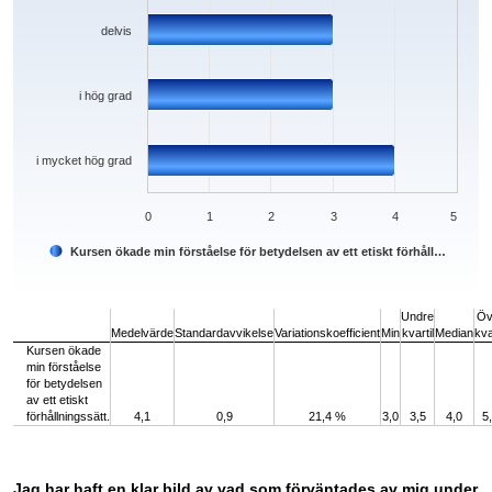
delvis
i hög grad
i mycket hög grad
0
1
2
3
4
5
Kursen ökade min förståelse för betydelsen av ett etiskt förhåll…
End of interactive chart.
Undre
Öv
Medelvärde
Standardavvikelse
Variationskoefficient
Min
kvartil
Median
kva
Kursen ökade
min förståelse
för betydelsen
av ett etiskt
förhållningssätt.
4,1
0,9
21,4 %
3,0
3,5
4,0
5
Jag har haft en klar bild av vad som förväntades av mig under