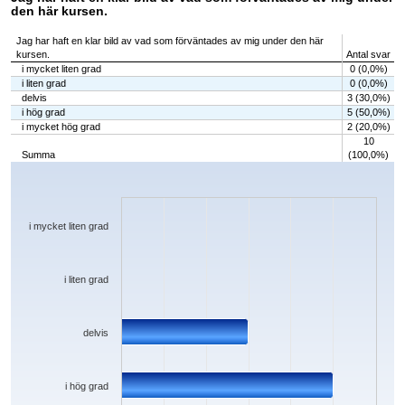
den här kursen.
Jag har haft en klar bild av vad som förväntades av mig under den här
kursen.
Antal svar
i mycket liten grad
0 (0,0%)
i liten grad
0 (0,0%)
delvis
3 (30,0%)
i hög grad
5 (50,0%)
i mycket hög grad
2 (20,0%)
10
Summa
(100,0%)
Chart
Bar chart with 5 bars.
The chart has 1 X axis displaying categories.
The chart has 1 Y axis displaying values. Data ranges from 0 to 5.
i mycket liten grad
i liten grad
delvis
i hög grad