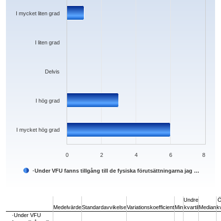
The chart has 1 Y axis displaying values. Data ranges from 0 to 6.
I mycket liten grad
I liten grad
Delvis
I hög grad
I mycket hög grad
0
2
4
6
8
·Under VFU fanns tillgång till de fysiska förutsättningarna jag …
End of interactive chart.
Undre
Ö
Medelvärde
Standardavvikelse
Variationskoefficient
Min
kvartil
Median
kv
·Under VFU