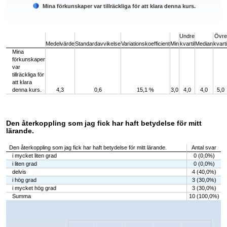
Mina förkunskaper var tillräckliga för att klara denna kurs.
End of interactive chart.
Undre
Övre
Medelvärde
Standardavvikelse
Variationskoefficient
Min
kvartil
Median
kvarti
Mina
förkunskaper
var
tillräckliga för
att klara
denna kurs.
4,3
0,6
15,1 %
3,0
4,0
4,0
5,0
Den återkoppling som jag fick har haft betydelse för mitt
lärande.
Den återkoppling som jag fick har haft betydelse för mitt lärande.
Antal svar
i mycket liten grad
0 (0,0%)
i liten grad
0 (0,0%)
delvis
4 (40,0%)
i hög grad
3 (30,0%)
i mycket hög grad
3 (30,0%)
Summa
10 (100,0%)
Chart
Bar chart with 5 bars.
The chart has 1 X axis displaying categories.