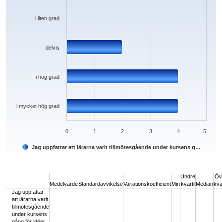
i liten grad
delvis
i hög grad
i mycket hög grad
0
1
2
3
4
5
Jag uppfattar att lärarna varit tillmötesgående under kursens g…
End of interactive chart.
Undre
Öv
Medelvärde
Standardavvikelse
Variationskoefficient
Min
kvartil
Median
kvar
Jag uppfattar
att lärarna varit
tillmötesgående
under kursens
gång för idéer