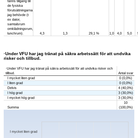
fanns tillgång till
de fysiska
förutsättningarna
jag behövde (t
ex dator,
samtalsrum
omklädningsrum,
lunchrum).
4,3
1,3
29,1 %
1,0
4,0
5,0
·Under VFU har jag tränat på säkra arbetssätt för att undvika
risker och tillbud.
·Under VFU har jag tränat på säkra arbetssätt för att undvika risker och
tillbud.
Antal svar
I mycket liten grad
0 (0,0%)
I liten grad
0 (0,0%)
Delvis
4 (40,0%)
I hög grad
3 (30,0%)
I mycket hög grad
3 (30,0%)
10
Summa
(100,0%)
Chart
Bar chart with 5 bars.
The chart has 1 X axis displaying categories.
The chart has 1 Y axis displaying values. Data ranges from 0 to 4.
I mycket liten grad