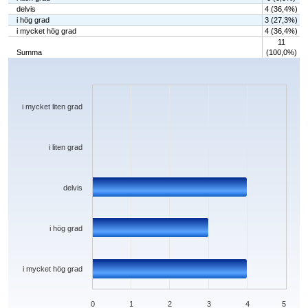
delvis
4 (36,4%)
i hög grad
3 (27,3%)
i mycket hög grad
4 (36,4%)
11
Summa
(100,0%)
Chart
Bar chart with 5 bars.
The chart has 1 X axis displaying categories.
The chart has 1 Y axis displaying values. Data ranges from 0 to 4.
i mycket liten grad
i liten grad
delvis
i hög grad
i mycket hög grad
0
1
2
3
4
5