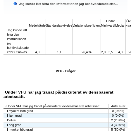
Jag kunde lätt hitta den informationen jag behövde/letade efte…
End of interactive chart.
Undre
Öv
Medelvärde
Standardavvikelse
Variationskoefficient
Min
kvartil
Median
kvar
Jag kunde lätt
hitta den
informationen
jag
behövde/letade
efter i Canvas.
4,0
1,1
26,4 %
2,0
3,5
4,0
5,
VFU - Frågor
·Under VFU har jag tränat på/diskuterat evidensbaserat
arbetssätt.
·Under VFU har jag tränat på/diskuterat evidensbaserat arbetssätt.
Antal svar
I mycket liten grad
0 (0,0%)
I liten grad
0 (0,0%)
Delvis
2 (20,0%)
I hög grad
3 (30,0%)
I mycket hög grad
5 (50,0%)