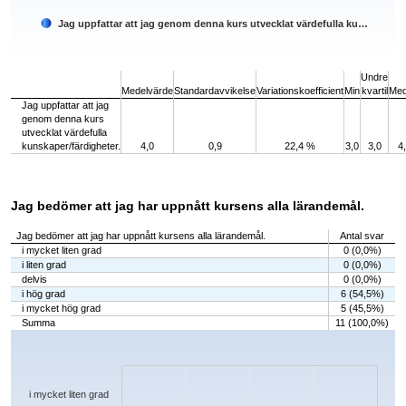
Jag uppfattar att jag genom denna kurs utvecklat värdefulla ku…
End of interactive chart.
Undre
Medelvärde
Standardavvikelse
Variationskoefficient
Min
kvartil
Med
Jag uppfattar att jag
genom denna kurs
utvecklat värdefulla
kunskaper/färdigheter.
4,0
0,9
22,4 %
3,0
3,0
4
Jag bedömer att jag har uppnått kursens alla lärandemål.
Jag bedömer att jag har uppnått kursens alla lärandemål.
Antal svar
i mycket liten grad
0 (0,0%)
i liten grad
0 (0,0%)
delvis
0 (0,0%)
i hög grad
6 (54,5%)
i mycket hög grad
5 (45,5%)
Summa
11 (100,0%)
Chart
Bar chart with 5 bars.
The chart has 1 X axis displaying categories.
The chart has 1 Y axis displaying values. Data ranges from 0 to 6.
i mycket liten grad