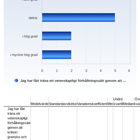
delvis
i hög grad
i mycket hög grad
0
1
2
3
4
5
6
Jag har fått träna ett vetenskapligt förhållningssätt genom att …
End of interactive chart.
Undre
Öv
Medelvärde
Standardavvikelse
Variationskoefficient
Min
kvartil
Median
kvar
Jag har fått
träna ett
vetenskapligt
förhållningssätt
genom att
kritiskt
granska och