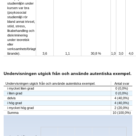
studiemiljön under
kursen var bra
(psykosocial
studiemiljö rör
bland annat trivsel,
stöd, stress,
likabehandling och
diskriminering
under teoretisk
eller
verksamhetsförlagt
lärande).
3,6
1,1
30,8 %
1,0
3,0
4,0
Undervisningen utgick från och använde autentiska exempel.
Undervisningen utgick från och använde autentiska exempel.
Antal svar
i mycket liten grad
0 (0,0%)
i liten grad
0 (0,0%)
delvis
4 (40,0%)
i hög grad
4 (40,0%)
i mycket hög grad
2 (20,0%)
Summa
10 (100,0%)
Chart
Bar chart with 5 bars.
The chart has 1 X axis displaying categories.
The chart has 1 Y axis displaying values. Data ranges from 0 to 4.