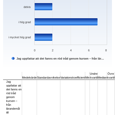
delvis
i hög grad
i mycket hög grad
0
2
4
6
8
Jag uppfattar att det fanns en röd tråd genom kursen – från lär…
End of interactive chart.
Undre
Övre
Medelvärde
Standardavvikelse
Variationskoefficient
Min
kvartil
Median
kvartil
Jag
uppfattar att
det fanns en
röd tråd
genom
kursen –
från
lärandemål
till