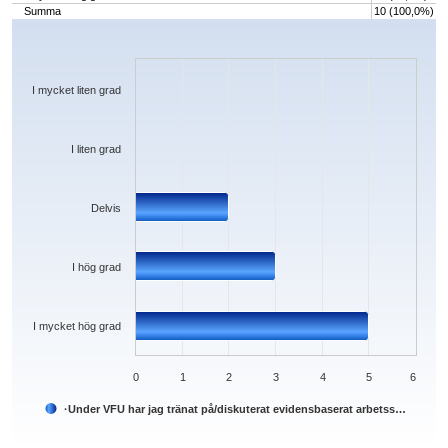
Summa
10 (100,0%)
Chart
Bar chart with 5 bars.
The chart has 1 X axis displaying categories.
The chart has 1 Y axis displaying values. Data ranges from 0 to 5.
I mycket liten grad
I liten grad
Delvis
I hög grad
I mycket hög grad
0
1
2
3
4
5
6
·Under VFU har jag tränat på/diskuterat evidensbaserat arbetss…
End of interactive chart.