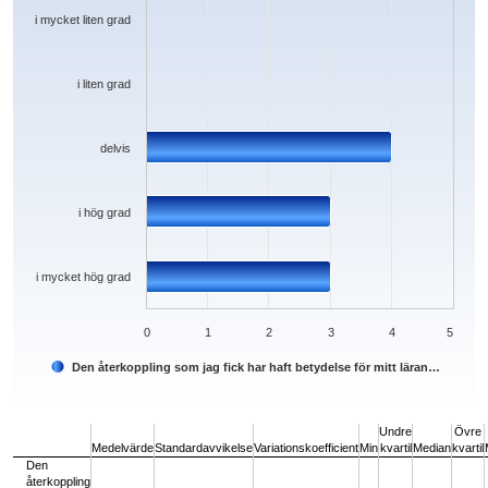
The chart has 1 Y axis displaying values. Data ranges from 0 to 4.
i mycket liten grad
i liten grad
delvis
i hög grad
i mycket hög grad
0
1
2
3
4
5
Den återkoppling som jag fick har haft betydelse för mitt läran…
End of interactive chart.
Undre
Övre
Medelvärde
Standardavvikelse
Variationskoefficient
Min
kvartil
Median
kvartil
Den
återkoppling