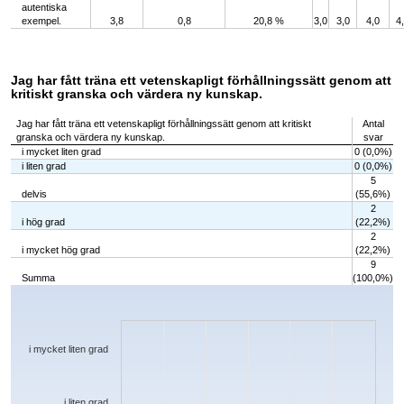
autentiska
exempel.
3,8
0,8
20,8 %
3,0
3,0
4,0
4
Jag har fått träna ett vetenskapligt förhållningssätt genom att
kritiskt granska och värdera ny kunskap.
Jag har fått träna ett vetenskapligt förhållningssätt genom att kritiskt
Antal
granska och värdera ny kunskap.
svar
i mycket liten grad
0 (0,0%)
i liten grad
0 (0,0%)
5
delvis
(55,6%)
2
i hög grad
(22,2%)
2
i mycket hög grad
(22,2%)
9
Summa
(100,0%)
Chart
Bar chart with 5 bars.
The chart has 1 X axis displaying categories.
The chart has 1 Y axis displaying values. Data ranges from 0 to 5.
i mycket liten grad
i liten grad