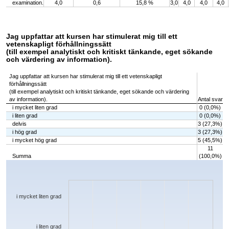
examination.
4,0
0,6
15,8 %
3,0
4,0
4,0
4,0
Jag uppfattar att kursen har stimulerat mig till ett
vetenskapligt förhållningssätt
(till exempel analytiskt och kritiskt tänkande, eget sökande
och värdering av information).
Jag uppfattar att kursen har stimulerat mig till ett vetenskapligt
förhållningssätt
(till exempel analytiskt och kritiskt tänkande, eget sökande och värdering
av information).
Antal svar
i mycket liten grad
0 (0,0%)
i liten grad
0 (0,0%)
delvis
3 (27,3%)
i hög grad
3 (27,3%)
i mycket hög grad
5 (45,5%)
11
Summa
(100,0%)
Chart
Bar chart with 5 bars.
The chart has 1 X axis displaying categories.
The chart has 1 Y axis displaying values. Data ranges from 0 to 5.
i mycket liten grad
i liten grad