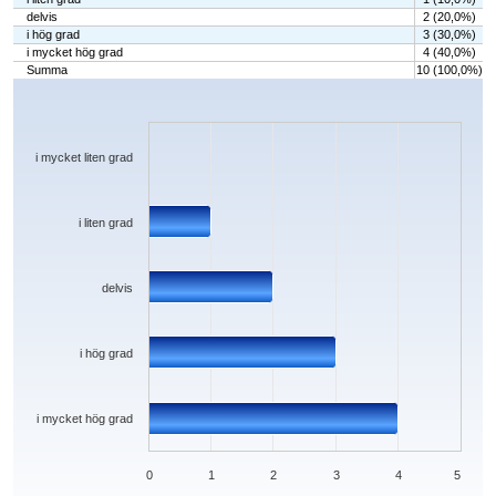
delvis
2 (20,0%)
i hög grad
3 (30,0%)
i mycket hög grad
4 (40,0%)
Summa
10 (100,0%)
Chart
Bar chart with 5 bars.
The chart has 1 X axis displaying categories.
The chart has 1 Y axis displaying values. Data ranges from 0 to 4.
i mycket liten grad
i liten grad
delvis
i hög grad
i mycket hög grad
0
1
2
3
4
5