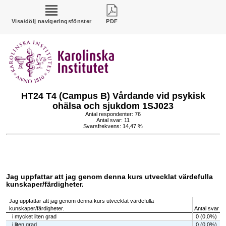
Visa/dölj navigeringsfönster
PDF
HT24 T4 (Campus B) Vårdande vid psykisk
ohälsa och sjukdom 1SJ023
Antal respondenter: 76
Antal svar: 11
Svarsfrekvens: 14,47 %
Jag uppfattar att jag genom denna kurs utvecklat värdefulla
kunskaper/färdigheter.
Jag uppfattar att jag genom denna kurs utvecklat värdefulla
kunskaper/färdigheter.
Antal svar
i mycket liten grad
0 (0,0%)
i liten grad
0 (0,0%)