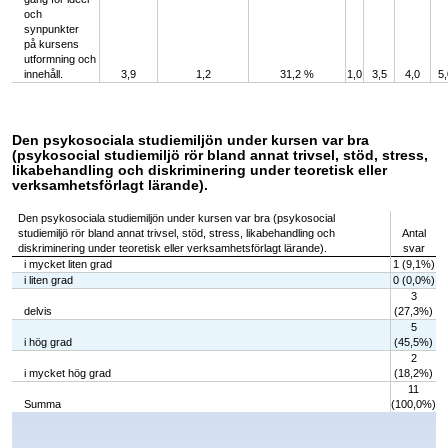
och
synpunkter
på kursens
utformning och
innehåll.
3,9
1,2
31,2 %
1,0
3,5
4,0
5,
Den psykosociala studiemiljön under kursen var bra
(psykosocial studiemiljö rör bland annat trivsel, stöd, stress,
likabehandling och diskriminering under teoretisk eller
verksamhetsförlagt lärande).
Den psykosociala studiemiljön under kursen var bra (psykosocial
studiemiljö rör bland annat trivsel, stöd, stress, likabehandling och
Antal
diskriminering under teoretisk eller verksamhetsförlagt lärande).
svar
i mycket liten grad
1 (9,1%)
i liten grad
0 (0,0%)
3
delvis
(27,3%)
5
i hög grad
(45,5%)
2
i mycket hög grad
(18,2%)
11
Summa
(100,0%)
Chart
Bar chart with 5 bars.