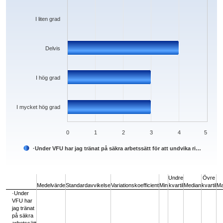
I liten grad
Delvis
I hög grad
I mycket hög grad
0
1
2
3
4
5
·Under VFU har jag tränat på säkra arbetssätt för att undvika ri…
End of interactive chart.
Undre
Övre
Medelvärde
Standardavvikelse
Variationskoefficient
Min
kvartil
Median
kvartil
M
·Under
VFU har
jag tränat
på säkra
arbetssätt