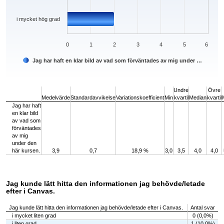
i mycket hög grad
0
1
2
3
4
5
6
Jag har haft en klar bild av vad som förväntades av mig under …
End of interactive chart.
Undre
Övre
Medelvärde
Standardavvikelse
Variationskoefficient
Min
kvartil
Median
kvartil
Jag har haft
en klar bild
av vad som
förväntades
av mig
under den
här kursen.
3,9
0,7
18,9 %
3,0
3,5
4,0
4,0
Jag kunde lätt hitta den informationen jag behövde/letade
efter i Canvas.
Jag kunde lätt hitta den informationen jag behövde/letade efter i Canvas.
Antal svar
i mycket liten grad
0 (0,0%)
i liten grad
1 (10,0%)