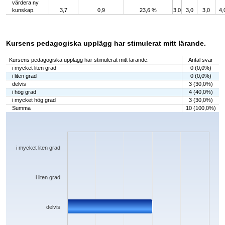
värdera ny
kunskap.
3,7
0,9
23,6 %
3,0
3,0
3,0
4,
Kursens pedagogiska upplägg har stimulerat mitt lärande.
Kursens pedagogiska upplägg har stimulerat mitt lärande.
Antal svar
i mycket liten grad
0 (0,0%)
i liten grad
0 (0,0%)
delvis
3 (30,0%)
i hög grad
4 (40,0%)
i mycket hög grad
3 (30,0%)
Summa
10 (100,0%)
Chart
Bar chart with 5 bars.
The chart has 1 X axis displaying categories.
The chart has 1 Y axis displaying values. Data ranges from 0 to 4.
i mycket liten grad
i liten grad
delvis