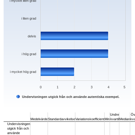
i mycket liten grad
i liten grad
delvis
i hög grad
i mycket hög grad
0
1
2
3
4
5
Undervisningen utgick från och använde autentiska exempel.
End of interactive chart.
Undre
Öv
Medelvärde
Standardavvikelse
Variationskoefficient
Min
kvartil
Median
kva
Undervisningen
utgick från och
använde