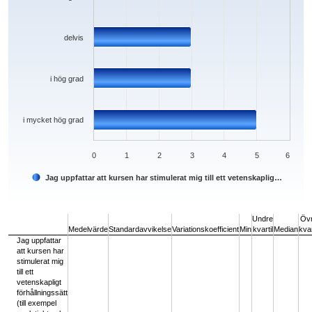
delvis
i hög grad
i mycket hög grad
0
1
2
3
4
5
6
Jag uppfattar att kursen har stimulerat mig till ett vetenskaplig…
End of interactive chart.
Undre
Öv
Medelvärde
Standardavvikelse
Variationskoefficient
Min
kvartil
Median
kvar
Jag uppfattar
att kursen har
stimulerat mig
till ett
vetenskapligt
förhållningssätt
(till exempel