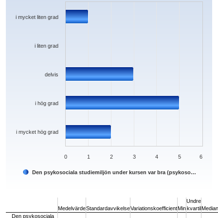
The chart has 1 X axis displaying categories.
The chart has 1 Y axis displaying values. Data ranges from 0 to 5.
i mycket liten grad
i liten grad
delvis
i hög grad
i mycket hög grad
0
1
2
3
4
5
6
Den psykosociala studiemiljön under kursen var bra (psykoso…
End of interactive chart.
Undre
Medelvärde
Standardavvikelse
Variationskoefficient
Min
kvartil
Media
Den psykosociala