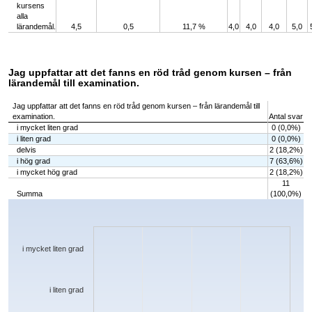
kursens
alla
lärandemål.
4,5
0,5
11,7 %
4,0
4,0
4,0
5,0
Jag uppfattar att det fanns en röd tråd genom kursen – från
lärandemål till examination.
Jag uppfattar att det fanns en röd tråd genom kursen – från lärandemål till
examination.
Antal svar
i mycket liten grad
0 (0,0%)
i liten grad
0 (0,0%)
delvis
2 (18,2%)
i hög grad
7 (63,6%)
i mycket hög grad
2 (18,2%)
11
Summa
(100,0%)
Chart
Bar chart with 5 bars.
The chart has 1 X axis displaying categories.
The chart has 1 Y axis displaying values. Data ranges from 0 to 7.
i mycket liten grad
i liten grad