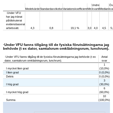
Undre
Öv
Medelvärde
Standardavvikelse
Variationskoefficient
Min
kvartil
Median
kvar
·Under VFU
har jag tränat
på/diskuterat
evidensbaserat
arbetssätt.
4,3
0,8
19,1 %
3,0
4,0
4,5
5,
·Under VFU fanns tillgång till de fysiska förutsättningarna jag
behövde (t ex dator, samtalsrum omklädningsrum, lunchrum).
·Under VFU fanns tillgång till de fysiska förutsättningarna jag behövde (t ex
Antal
dator, samtalsrum omklädningsrum, lunchrum).
svar
1
I mycket liten grad
(10,0%)
I liten grad
0 (0,0%)
Delvis
0 (0,0%)
3
I hög grad
(30,0%)
6
I mycket hög grad
(60,0%)
10
Summa
(100,0%)
Chart
Bar chart with 5 bars.
The chart has 1 X axis displaying categories.