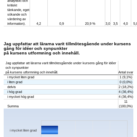
analytiskt och
kritiskt
tänkande, eget
sökande och
värdering av
information).
4,2
0,9
20,9 %
3,0
3,5
4,0
5,
Jag uppfattar att lärarna varit tillmötesgående under kursens
gång för idéer och synpunkter
på kursens utformning och innehåll.
Jag uppfattar att lärarna varit tillmötesgående under kursens gång för idéer
och synpunkter
på kursens utformning och innehåll.
Antal svar
i mycket liten grad
1 (9,1%)
i liten grad
0 (0,0%)
delvis
2 (18,2%)
i hög grad
4 (36,4%)
i mycket hög grad
4 (36,4%)
11
Summa
(100,0%)
Chart
Bar chart with 5 bars.
The chart has 1 X axis displaying categories.
The chart has 1 Y axis displaying values. Data ranges from 0 to 4.
i mycket liten grad