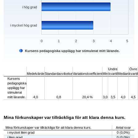
i hög grad
i mycket hög grad
0
1
2
3
4
5
Kursens pedagogiska upplägg har stimulerat mitt lärande.
End of interactive chart.
Undre
Övre
Medelvärde
Standardavvikelse
Variationskoefficient
Min
kvartil
Median
kvartil
Kursens
pedagogiska
upplägg har
stimulerat
mitt lärande.
4,0
0,8
20,4 %
3,0
3,5
4,0
4,5
Mina förkunskaper var tillräckliga för att klara denna kurs.
Mina förkunskaper var tillräckliga för att klara denna kurs.
Antal svar
i mycket liten grad
0 (0,0%)
i liten grad
0 (0,0%)