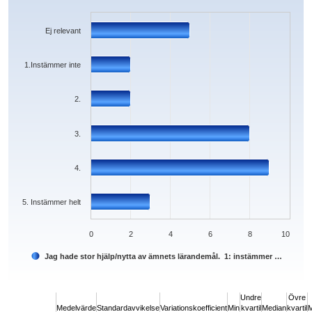
Bar chart with 6 bars.
The chart has 1 X axis displaying categories.
The chart has 1 Y axis displaying values. Data ranges from 2 to 9.
Ej relevant
1.Instämmer inte
2.
3.
4.
5. Instämmer helt
0
2
4
6
8
10
Jag hade stor hjälp/nytta av ämnets lärandemål. 1: instämmer …
End of interactive chart.
Undre
Övre
Medelvärde
Standardavvikelse
Variationskoefficient
Min
kvartil
Median
kvartil