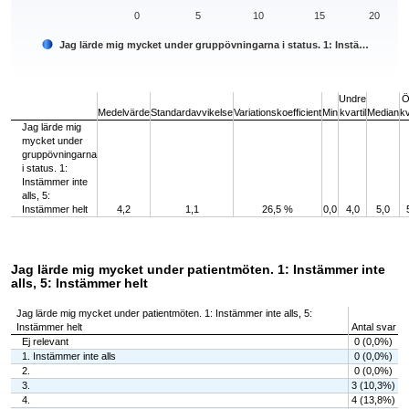
0
5
10
15
20
Jag lärde mig mycket under gruppövningarna i status. 1: Instä…
End of interactive chart.
Undre
Ö
Medelvärde
Standardavvikelse
Variationskoefficient
Min
kvartil
Median
kv
Jag lärde mig
mycket under
gruppövningarna
i status. 1:
Instämmer inte
alls, 5:
Instämmer helt
4,2
1,1
26,5 %
0,0
4,0
5,0
Jag lärde mig mycket under patientmöten. 1: Instämmer inte
alls, 5: Instämmer helt
Jag lärde mig mycket under patientmöten. 1: Instämmer inte alls, 5:
Instämmer helt
Antal svar
Ej relevant
0 (0,0%)
1. Instämmer inte alls
0 (0,0%)
2.
0 (0,0%)
3.
3 (10,3%)
4.
4 (13,8%)