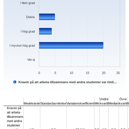
I liten grad
Delvis
I hög grad
I mycket hög grad
Vet ej
0
5
10
15
20
25
Kraven på att arbeta tillsammans med andra studenter var rimli…
End of interactive chart.
Undre
Övre
Medelvärde
Standardavvikelse
Variationskoefficient
Min
kvartil
Median
kvartil
Kraven på
att arbeta
tillsammans
med andra
studenter