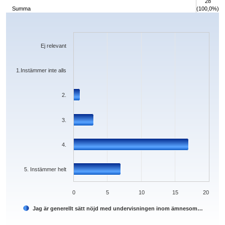
28
Summa
(100,0%)
Chart
Bar chart with 6 bars.
The chart has 1 X axis displaying categories.
The chart has 1 Y axis displaying values. Data ranges from 0 to 17.
Ej relevant
1.Instämmer inte alls
2.
3.
4.
5. Instämmer helt
0
5
10
15
20
Jag är generellt sätt nöjd med undervisningen inom ämnesom…