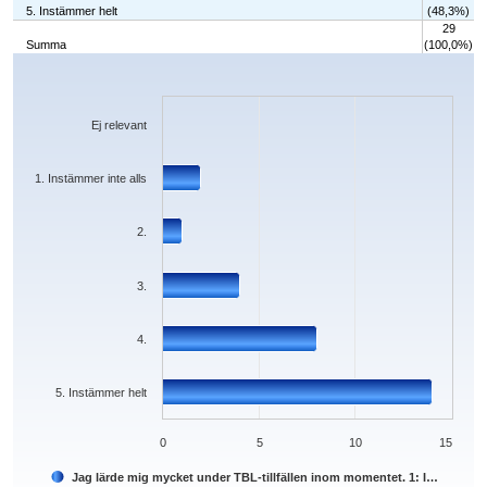
5. Instämmer helt
(48,3%)
29
Summa
(100,0%)
Chart
Bar chart with 6 bars.
The chart has 1 X axis displaying categories.
The chart has 1 Y axis displaying values. Data ranges from 0 to 14.
Ej relevant
1. Instämmer inte alls
2.
3.
4.
5. Instämmer helt
0
5
10
15
Jag lärde mig mycket under TBL-tillfällen inom momentet. 1: I…