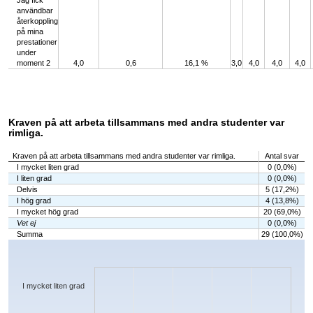
Jag fick
användbar
återkoppling
på mina
prestationer
under
moment 2
4,0
0,6
16,1 %
3,0
4,0
4,0
4,0
Kraven på att arbeta tillsammans med andra studenter var
rimliga.
Kraven på att arbeta tillsammans med andra studenter var rimliga.
Antal svar
I mycket liten grad
0 (0,0%)
I liten grad
0 (0,0%)
Delvis
5 (17,2%)
I hög grad
4 (13,8%)
I mycket hög grad
20 (69,0%)
Vet ej
0 (0,0%)
Summa
29 (100,0%)
Chart
Bar chart with 6 bars.
The chart has 1 X axis displaying categories.
The chart has 1 Y axis displaying values. Data ranges from 0 to 20.
I mycket liten grad