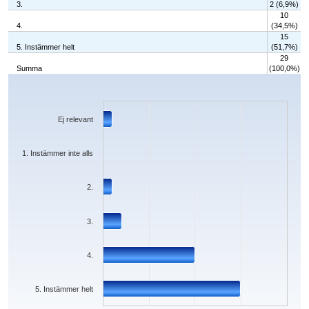
3.
2 (6,9%)
10
4.
(34,5%)
15
5. Instämmer helt
(51,7%)
29
Summa
(100,0%)
Chart
Bar chart with 6 bars.
The chart has 1 X axis displaying categories.
The chart has 1 Y axis displaying values. Data ranges from 0 to 15.
Ej relevant
1. Instämmer inte alls
2.
3.
4.
5. Instämmer helt