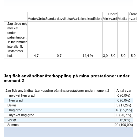
End of interactive chart.
Undre
Övre
Medelvärde
Standardavvikelse
Variationskoefficient
Min
kvartil
Median
kvarti
Jag lärde mig
mycket
under
patientmöten.
1: Instämmer
inte alls, 5:
Instämmer
helt
4,7
0,7
14,4 %
3,0
5,0
5,0
5,0
Jag fick användbar återkoppling på mina prestationer under
moment 2
Jag fick användbar återkoppling på mina prestationer under moment 2
Antal svar
I mycket liten grad
0 (0,0%)
I liten grad
0 (0,0%)
Delvis
5 (17,2%)
I hög grad
16 (55,2%)
I mycket hög grad
6 (20,7%)
Vet ej
2 (6,9%)
Summa
29 (100,0%)
Chart
Bar chart with 6 bars.