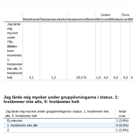
End of interactive chart.
Undre
Övre
Medelvärde
Standardavvikelse
Variationskoefficient
Min
kvartil
Median
kvartil
M
Jag lärde
mig
mycket
under
TBL-
tillfällen
inom
momentet.
1:
Instämmer
inte alls, 5:
Instämmer
helt
4,1
1,2
29,3 %
1,0
4,0
4,0
5,0
5
Jag lärde mig mycket under gruppövningarna i status. 1:
Instämmer inte alls, 5: Instämmer helt
Jag lärde mig mycket under gruppövningarna i status. 1: Instämmer inte
Antal
alls, 5: Instämmer helt
svar
Ej relevant
1 (3,4%)
1. Instämmer inte alls
0 (0,0%)
2.
1 (3,4%)