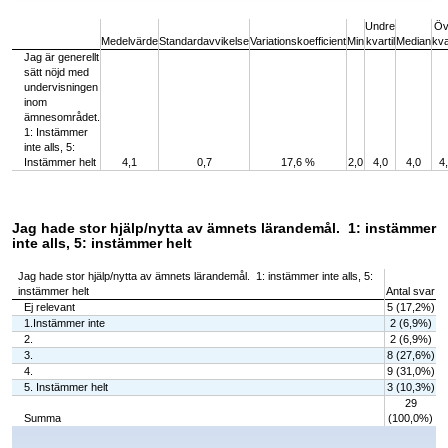
End of interactive chart.
Undre
Öv
Medelvärde
Standardavvikelse
Variationskoefficient
Min
kvartil
Median
kva
Jag är generellt
sätt nöjd med
undervisningen
inom
ämnesområdet.
1: Instämmer
inte alls, 5:
Instämmer helt
4,1
0,7
17,6 %
2,0
4,0
4,0
4
Jag hade stor hjälp/nytta av ämnets lärandemål. 1: instämmer
inte alls, 5: instämmer helt
Jag hade stor hjälp/nytta av ämnets lärandemål. 1: instämmer inte alls, 5:
instämmer helt
Antal svar
Ej relevant
5 (17,2%)
1.Instämmer inte
2 (6,9%)
2.
2 (6,9%)
3.
8 (27,6%)
4.
9 (31,0%)
5. Instämmer helt
3 (10,3%)
29
Summa
(100,0%)
Chart