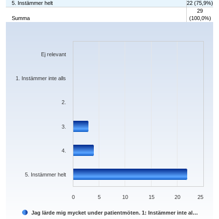
5. Instämmer helt
22 (75,9%)
29
Summa
(100,0%)
Chart
Bar chart with 6 bars.
The chart has 1 X axis displaying categories.
The chart has 1 Y axis displaying values. Data ranges from 0 to 22.
Ej relevant
1. Instämmer inte alls
2.
3.
4.
5. Instämmer helt
0
5
10
15
20
25
Jag lärde mig mycket under patientmöten. 1: Instämmer inte al…