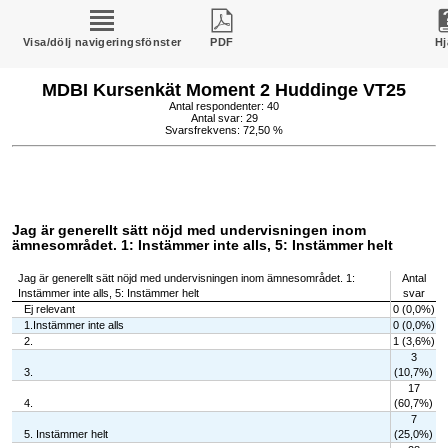
Visa/dölj navigeringsfönster
PDF
Hj
MDBI Kursenkät Moment 2 Huddinge VT25
Antal respondenter: 40
Antal svar: 29
Svarsfrekvens: 72,50 %
Jag är generellt sätt nöjd med undervisningen inom
ämnesområdet. 1: Instämmer inte alls, 5: Instämmer helt
Jag är generellt sätt nöjd med undervisningen inom ämnesområdet. 1:
Antal
Instämmer inte alls, 5: Instämmer helt
svar
Ej relevant
0 (0,0%)
1.Instämmer inte alls
0 (0,0%)
2.
1 (3,6%)
3
3.
(10,7%)
17
4.
(60,7%)
7
5. Instämmer helt
(25,0%)