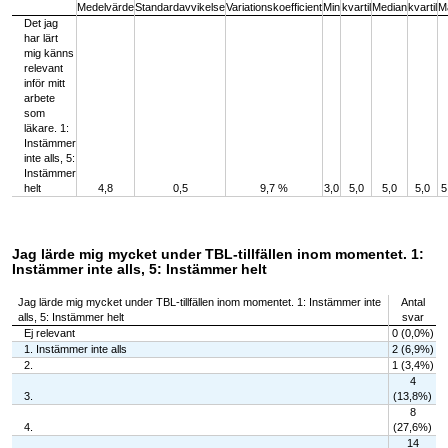
Medelvärde
Standardavvikelse
Variationskoefficient
Min
kvartil
Median
kvartil
M
Det jag
har lärt
mig känns
relevant
inför mitt
arbete
som
läkare. 1:
Instämmer
inte alls, 5:
Instämmer
helt
4,8
0,5
9,7 %
3,0
5,0
5,0
5,0
5
Jag lärde mig mycket under TBL-tillfällen inom momentet. 1:
Instämmer inte alls, 5: Instämmer helt
Jag lärde mig mycket under TBL-tillfällen inom momentet. 1: Instämmer inte
Antal
alls, 5: Instämmer helt
svar
Ej relevant
0 (0,0%)
1. Instämmer inte alls
2 (6,9%)
2.
1 (3,4%)
4
3.
(13,8%)
8
4.
(27,6%)
14