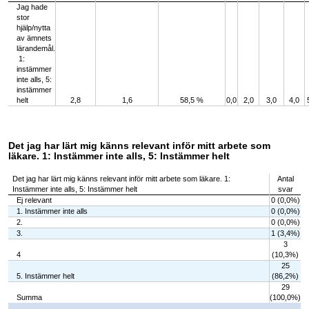
Jag hade
stor
hjälp/nytta
av ämnets
lärandemål.
1:
instämmer
inte alls, 5:
instämmer
helt
2,8
1,6
58,5 %
0,0
2,0
3,0
4,0
Det jag har lärt mig känns relevant inför mitt arbete som
läkare. 1: Instämmer inte alls, 5: Instämmer helt
Det jag har lärt mig känns relevant inför mitt arbete som läkare. 1:
Antal
Instämmer inte alls, 5: Instämmer helt
svar
Ej relevant
0 (0,0%)
1. Instämmer inte alls
0 (0,0%)
2.
0 (0,0%)
3.
1 (3,4%)
3
4
(10,3%)
25
5. Instämmer helt
(86,2%)
29
Summa
(100,0%)
Chart