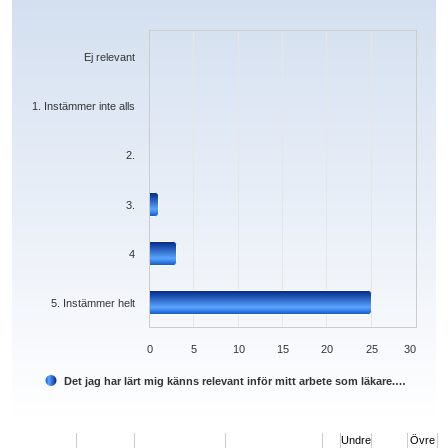
Bar chart with 6 bars.
The chart has 1 X axis displaying categories.
The chart has 1 Y axis displaying values. Data ranges from 0 to 25.
Ej relevant
1. Instämmer inte alls
2.
3.
4
5. Instämmer helt
0
5
10
15
20
25
30
Det jag har lärt mig känns relevant inför mitt arbete som läkare.…
End of interactive chart.
Undre
Övre