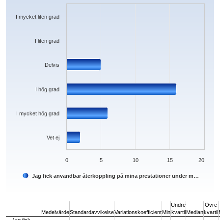
The chart has 1 X axis displaying categories.
The chart has 1 Y axis displaying values. Data ranges from 0 to 16.
I mycket liten grad
I liten grad
Delvis
I hög grad
I mycket hög grad
Vet ej
0
5
10
15
20
Jag fick användbar återkoppling på mina prestationer under m…
End of interactive chart.
Undre
Övre
Medelvärde
Standardavvikelse
Variationskoefficient
Min
kvartil
Median
kvartil