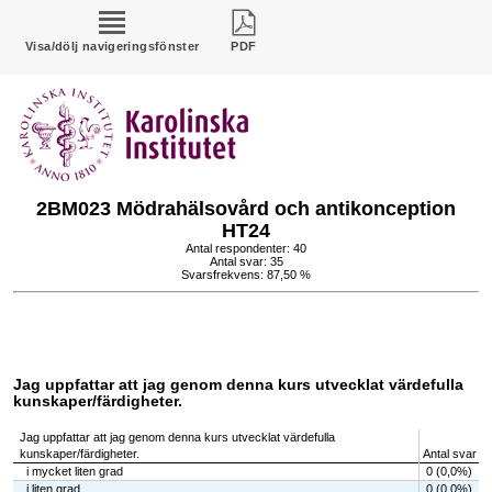
Visa/dölj navigeringsfönster
PDF
2BM023 Mödrahälsovård och antikonception
HT24
Antal respondenter: 40
Antal svar: 35
Svarsfrekvens: 87,50 %
Jag uppfattar att jag genom denna kurs utvecklat värdefulla
kunskaper/färdigheter.
Jag uppfattar att jag genom denna kurs utvecklat värdefulla
kunskaper/färdigheter.
Antal svar
i mycket liten grad
0 (0,0%)
i liten grad
0 (0,0%)