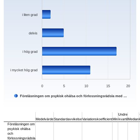
i liten grad
delvis
i hög grad
i mycket hög grad
0
5
10
15
20
Föreläsningen om psykisk ohälsa och förlossningsrädsla med …
End of interactive chart.
Undre
Medelvärde
Standardavvikelse
Variationskoefficient
Min
kvartil
Median
Föreläsningen om
psykisk ohälsa
och
förlossningsrädsla