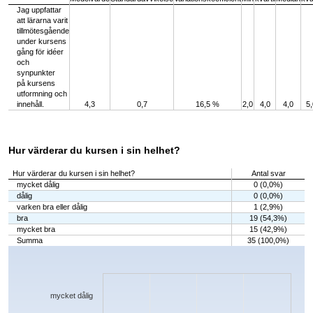
Jag uppfattar
att lärarna varit
tillmötesgående
under kursens
gång för idéer
och
synpunkter
på kursens
utformning och
innehåll.
4,3
0,7
16,5 %
2,0
4,0
4,0
5,
Hur värderar du kursen i sin helhet?
Hur värderar du kursen i sin helhet?
Antal svar
mycket dålig
0 (0,0%)
dålig
0 (0,0%)
varken bra eller dålig
1 (2,9%)
bra
19 (54,3%)
mycket bra
15 (42,9%)
Summa
35 (100,0%)
Chart
Bar chart with 5 bars.
The chart has 1 X axis displaying categories.
The chart has 1 Y axis displaying values. Data ranges from 0 to 19.
mycket dålig