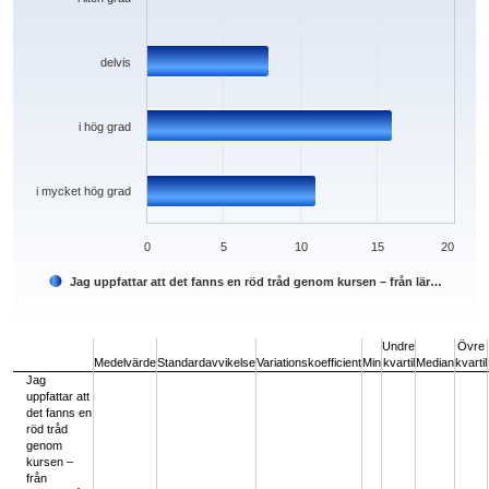
delvis
i hög grad
i mycket hög grad
0
5
10
15
20
Jag uppfattar att det fanns en röd tråd genom kursen – från lär…
End of interactive chart.
Undre
Övre
Medelvärde
Standardavvikelse
Variationskoefficient
Min
kvartil
Median
kvartil
Jag
uppfattar att
det fanns en
röd tråd
genom
kursen –
från