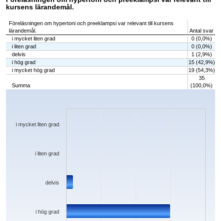
kursens lärandemål.
Föreläsningen om hypertoni och preeklampsi var relevant till kursens
lärandemål.
Antal svar
i mycket liten grad
0 (0,0%)
i liten grad
0 (0,0%)
delvis
1 (2,9%)
i hög grad
15 (42,9%)
i mycket hög grad
19 (54,3%)
35
Summa
(100,0%)
Chart
Bar chart with 5 bars.
The chart has 1 X axis displaying categories.
The chart has 1 Y axis displaying values. Data ranges from 0 to 19.
i mycket liten grad
i liten grad
delvis
i hög grad