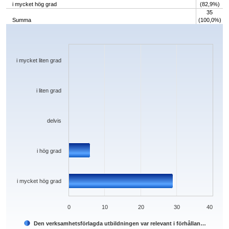
i mycket hög grad
(82,9%)
35
Summa
(100,0%)
Chart
Bar chart with 5 bars.
The chart has 1 X axis displaying categories.
The chart has 1 Y axis displaying values. Data ranges from 0 to 29.
i mycket liten grad
i liten grad
delvis
i hög grad
i mycket hög grad
0
10
20
30
40
Den verksamhetsförlagda utbildningen var relevant i förhållan…