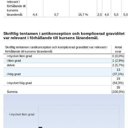
relevant i
förhållande till
kursens
lärandemål.
4,4
0,7
16,7 %
2,0
4,0
5,0
5,0
Skriftlig tentamen i antikonception och komplicerad graviditet
var relevant i förhållande till kursens lärandemål.
Skriftlig tentamen i antikonception och komplicerad graviditet var relevant i
Antal
förhållande till kursens lärandemål.
svar
i mycket liten grad
0 (0,0%)
i liten grad
1 (2,9%)
delvis
2 (5,7%)
13
i hög grad
(37,1%)
19
i mycket hög grad
(54,3%)
35
Summa
(100,0%)
Chart
Bar chart with 5 bars.
The chart has 1 X axis displaying categories.
The chart has 1 Y axis displaying values. Data ranges from 0 to 19.
i mycket liten grad