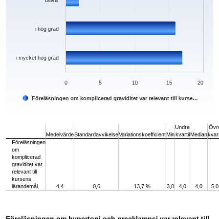
delvis
i hög grad
i mycket hög grad
0
5
10
15
20
Föreläsningen om komplicerad graviditet var relevant till kurse…
End of interactive chart.
Undre
Övr
Medelvärde
Standardavvikelse
Variationskoefficient
Min
kvartil
Median
kvart
Föreläsningen
om
komplicerad
graviditet var
relevant till
kursens
lärandemål.
4,4
0,6
13,7 %
3,0
4,0
4,0
5,0
Föreläsningen om hypertoni och preeklampsi var relevant till