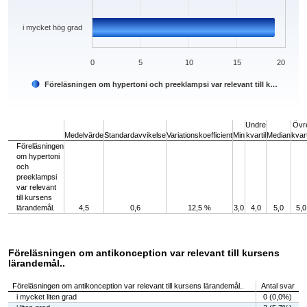
i mycket hög grad
0
5
10
15
20
Föreläsningen om hypertoni och preeklampsi var relevant till k…
End of interactive chart.
Undre
Övr
Medelvärde
Standardavvikelse
Variationskoefficient
Min
kvartil
Median
kvart
Föreläsningen
om hypertoni
och
preeklampsi
var relevant
till kursens
lärandemål.
4,5
0,6
12,5 %
3,0
4,0
5,0
5,0
Föreläsningen om antikonception var relevant till kursens
lärandemål..
Föreläsningen om antikonception var relevant till kursens lärandemål..
Antal svar
i mycket liten grad
0 (0,0%)