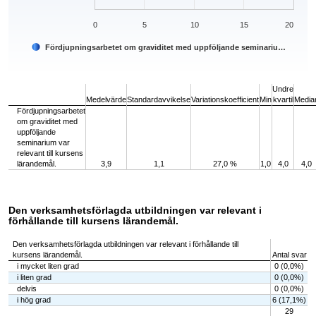
0
5
10
15
20
Fördjupningsarbetet om graviditet med uppföljande seminariu…
End of interactive chart.
Undre
Medelvärde
Standardavvikelse
Variationskoefficient
Min
kvartil
Media
Fördjupningsarbetet
om graviditet med
uppföljande
seminarium var
relevant till kursens
lärandemål.
3,9
1,1
27,0 %
1,0
4,0
4,0
Den verksamhetsförlagda utbildningen var relevant i
förhållande till kursens lärandemål.
Den verksamhetsförlagda utbildningen var relevant i förhållande till
kursens lärandemål.
Antal svar
i mycket liten grad
0 (0,0%)
i liten grad
0 (0,0%)
delvis
0 (0,0%)
i hög grad
6 (17,1%)
29