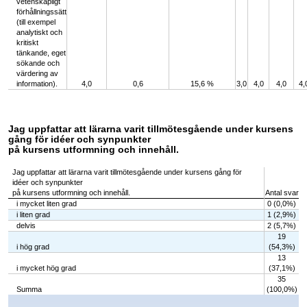
vetenskapligt
förhållningssätt
(till exempel
analytiskt och
kritiskt
tänkande, eget
sökande och
värdering av
information).
4,0
0,6
15,6 %
3,0
4,0
4,0
4,
Jag uppfattar att lärarna varit tillmötesgående under kursens
gång för idéer och synpunkter
på kursens utformning och innehåll.
Jag uppfattar att lärarna varit tillmötesgående under kursens gång för
idéer och synpunkter
på kursens utformning och innehåll.
Antal svar
i mycket liten grad
0 (0,0%)
i liten grad
1 (2,9%)
delvis
2 (5,7%)
19
i hög grad
(54,3%)
13
i mycket hög grad
(37,1%)
35
Summa
(100,0%)
Chart