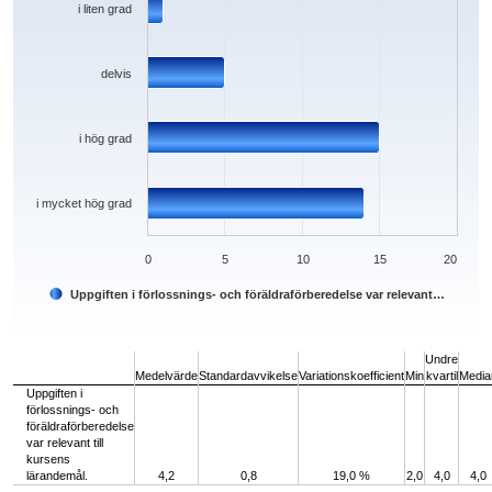
i liten grad
delvis
i hög grad
i mycket hög grad
0
5
10
15
20
Uppgiften i förlossnings- och föräldraförberedelse var relevant…
End of interactive chart.
Undre
Medelvärde
Standardavvikelse
Variationskoefficient
Min
kvartil
Media
Uppgiften i
förlossnings- och
föräldraförberedelse
var relevant till
kursens
lärandemål.
4,2
0,8
19,0 %
2,0
4,0
4,0