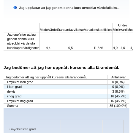
Jag uppfattar att jag genom denna kurs utvecklat värdefulla ku…
End of interactive chart.
Undre
Medelvärde
Standardavvikelse
Variationskoefficient
Min
kvartil
Med
Jag uppfattar att jag
genom denna kurs
utvecklat värdefulla
kunskaper/färdigheter.
4,4
0,5
11,3 %
4,0
4,0
4
Jag bedömer att jag har uppnått kursens alla lärandemål.
Jag bedömer att jag har uppnått kursens alla lärandemål.
Antal svar
i mycket liten grad
0 (0,0%)
i liten grad
0 (0,0%)
delvis
3 (8,6%)
i hög grad
16 (45,7%)
i mycket hög grad
16 (45,7%)
Summa
35 (100,0%)
Chart
Bar chart with 5 bars.
The chart has 1 X axis displaying categories.
The chart has 1 Y axis displaying values. Data ranges from 0 to 16.
i mycket liten grad