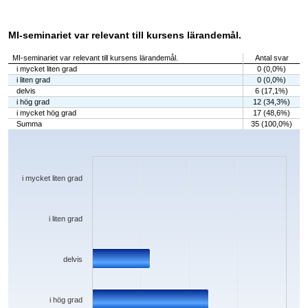
MI-seminariet var relevant till kursens lärandemål.
MI-seminariet var relevant till kursens lärandemål.
Antal svar
i mycket liten grad
0 (0,0%)
i liten grad
0 (0,0%)
delvis
6 (17,1%)
i hög grad
12 (34,3%)
i mycket hög grad
17 (48,6%)
Summa
35 (100,0%)
Chart
Bar chart with 5 bars.
The chart has 1 X axis displaying categories.
The chart has 1 Y axis displaying values. Data ranges from 0 to 17.
i mycket liten grad
i liten grad
delvis
i hög grad