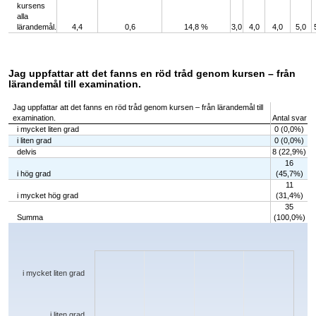
kursens
alla
lärandemål.
4,4
0,6
14,8 %
3,0
4,0
4,0
5,0
Jag uppfattar att det fanns en röd tråd genom kursen – från
lärandemål till examination.
Jag uppfattar att det fanns en röd tråd genom kursen – från lärandemål till
examination.
Antal svar
i mycket liten grad
0 (0,0%)
i liten grad
0 (0,0%)
delvis
8 (22,9%)
16
i hög grad
(45,7%)
11
i mycket hög grad
(31,4%)
35
Summa
(100,0%)
Chart
Bar chart with 5 bars.
The chart has 1 X axis displaying categories.
The chart has 1 Y axis displaying values. Data ranges from 0 to 16.
i mycket liten grad
i liten grad