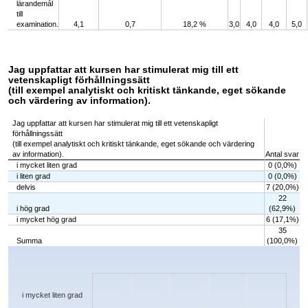
lärandemål
till
examination.
4,1
0,7
18,2 %
3,0
4,0
4,0
5,0
Jag uppfattar att kursen har stimulerat mig till ett
vetenskapligt förhållningssätt
(till exempel analytiskt och kritiskt tänkande, eget sökande
och värdering av information).
Jag uppfattar att kursen har stimulerat mig till ett vetenskapligt
förhållningssätt
(till exempel analytiskt och kritiskt tänkande, eget sökande och värdering
av information).
Antal svar
i mycket liten grad
0 (0,0%)
i liten grad
0 (0,0%)
delvis
7 (20,0%)
22
i hög grad
(62,9%)
i mycket hög grad
6 (17,1%)
35
Summa
(100,0%)
Chart
Bar chart with 5 bars.
The chart has 1 X axis displaying categories.
The chart has 1 Y axis displaying values. Data ranges from 0 to 22.
i mycket liten grad