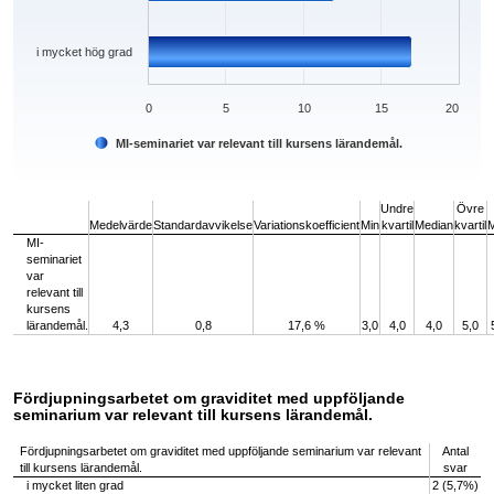
i mycket hög grad
0
5
10
15
20
MI-seminariet var relevant till kursens lärandemål.
End of interactive chart.
Undre
Övre
Medelvärde
Standardavvikelse
Variationskoefficient
Min
kvartil
Median
kvartil
MI-
seminariet
var
relevant till
kursens
lärandemål.
4,3
0,8
17,6 %
3,0
4,0
4,0
5,0
Fördjupningsarbetet om graviditet med uppföljande
seminarium var relevant till kursens lärandemål.
Fördjupningsarbetet om graviditet med uppföljande seminarium var relevant
Antal
till kursens lärandemål.
svar
i mycket liten grad
2 (5,7%)