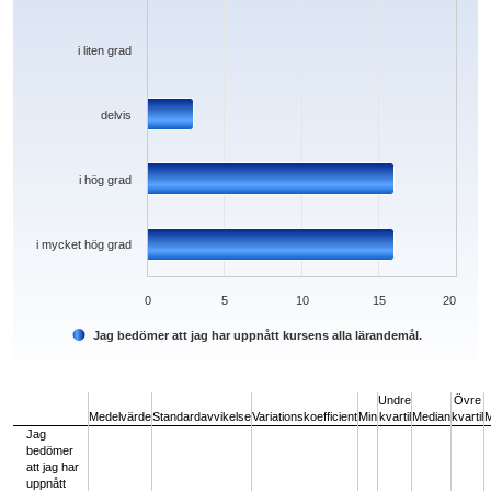
i liten grad
delvis
i hög grad
i mycket hög grad
0
5
10
15
20
Jag bedömer att jag har uppnått kursens alla lärandemål.
End of interactive chart.
Undre
Övre
Medelvärde
Standardavvikelse
Variationskoefficient
Min
kvartil
Median
kvartil
Jag
bedömer
att jag har
uppnått