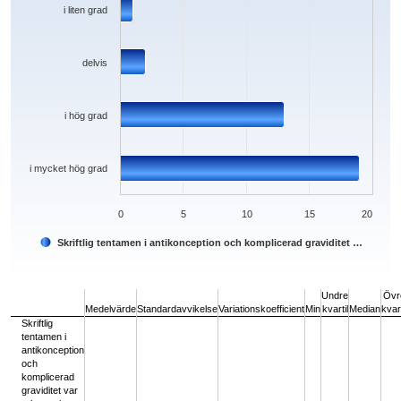
i liten grad
delvis
i hög grad
i mycket hög grad
0
5
10
15
20
Skriftlig tentamen i antikonception och komplicerad graviditet …
End of interactive chart.
Undre
Övr
Medelvärde
Standardavvikelse
Variationskoefficient
Min
kvartil
Median
kvart
Skriftlig
tentamen i
antikonception
och
komplicerad
graviditet var