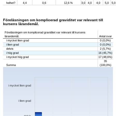
helhet?
4,4
0,6
12,6 %
3,0
4,0
4,0
5,0
5,0
Föreläsningen om komplicerad graviditet var relevant till
kursens lärandemål.
Föreläsningen om komplicerad graviditet var relevant till kursens
lärandemål.
Antal svar
i mycket liten grad
0 (0,0%)
i liten grad
0 (0,0%)
delvis
2 (5,7%)
i hög grad
16 (45,7%)
i mycket hög grad
17 (48,6%)
35
Summa
(100,0%)
Chart
Bar chart with 5 bars.
The chart has 1 X axis displaying categories.
The chart has 1 Y axis displaying values. Data ranges from 0 to 17.
i mycket liten grad
i liten grad