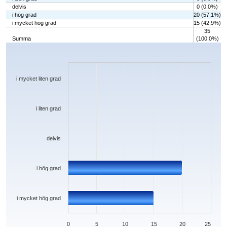
delvis
0 (0,0%)
i hög grad
20 (57,1%)
i mycket hög grad
15 (42,9%)
35
Summa
(100,0%)
Chart
Bar chart with 5 bars.
The chart has 1 X axis displaying categories.
The chart has 1 Y axis displaying values. Data ranges from 0 to 20.
i mycket liten grad
i liten grad
delvis
i hög grad
i mycket hög grad
0
5
10
15
20
25