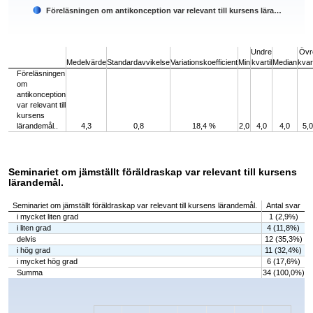
Föreläsningen om antikonception var relevant till kursens lära…
End of interactive chart.
Undre
Övr
Medelvärde
Standardavvikelse
Variationskoefficient
Min
kvartil
Median
kvart
Föreläsningen
om
antikonception
var relevant till
kursens
lärandemål..
4,3
0,8
18,4 %
2,0
4,0
4,0
5,0
Seminariet om jämställt föräldraskap var relevant till kursens
lärandemål.
Seminariet om jämställt föräldraskap var relevant till kursens lärandemål.
Antal svar
i mycket liten grad
1 (2,9%)
i liten grad
4 (11,8%)
delvis
12 (35,3%)
i hög grad
11 (32,4%)
i mycket hög grad
6 (17,6%)
Summa
34 (100,0%)
Chart
Bar chart with 5 bars.
The chart has 1 X axis displaying categories.