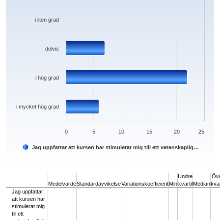
i liten grad
delvis
i hög grad
i mycket hög grad
0
5
10
15
20
25
Jag uppfattar att kursen har stimulerat mig till ett vetenskaplig…
End of interactive chart.
Undre
Öv
Medelvärde
Standardavvikelse
Variationskoefficient
Min
kvartil
Median
kvar
Jag uppfattar
att kursen har
stimulerat mig
till ett