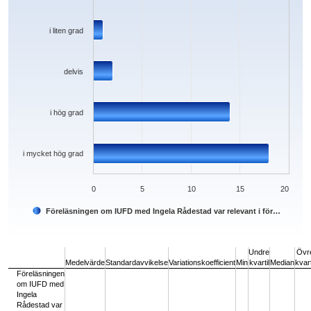
i liten grad
delvis
i hög grad
i mycket hög grad
0
5
10
15
20
Föreläsningen om IUFD med Ingela Rådestad var relevant i för…
End of interactive chart.
Undre
Övr
Medelvärde
Standardavvikelse
Variationskoefficient
Min
kvartil
Median
kvart
Föreläsningen
om IUFD med
Ingela
Rådestad var