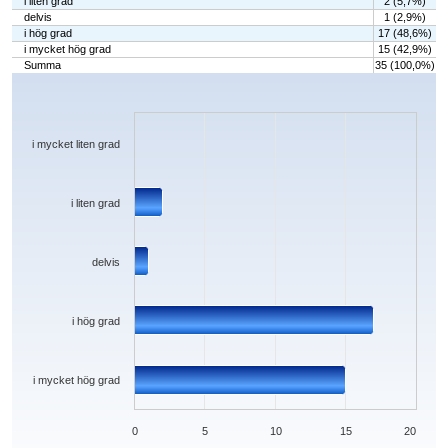
i liten grad
2 (5,7%)
delvis
1 (2,9%)
i hög grad
17 (48,6%)
i mycket hög grad
15 (42,9%)
Summa
35 (100,0%)
Chart
Bar chart with 5 bars.
The chart has 1 X axis displaying categories.
The chart has 1 Y axis displaying values. Data ranges from 0 to 17.
i mycket liten grad
i liten grad
delvis
i hög grad
i mycket hög grad
0
5
10
15
20