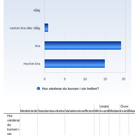
dålig
varken bra eller dålig
bra
mycket bra
0
5
10
15
20
Hur värderar du kursen i sin helhet?
End of interactive chart.
Undre
Övre
Medelvärde
Standardavvikelse
Variationskoefficient
Min
kvartil
Median
kvartil
Ma
Hur
värderar
du
kursen i
sin