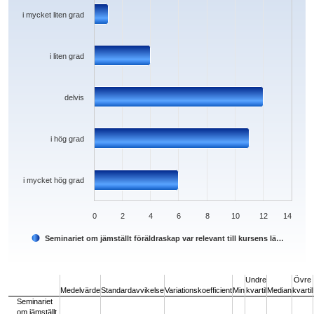
The chart has 1 Y axis displaying values. Data ranges from 1 to 12.
i mycket liten grad
i liten grad
delvis
i hög grad
i mycket hög grad
0
2
4
6
8
10
12
14
Seminariet om jämställt föräldraskap var relevant till kursens lä…
End of interactive chart.
Undre
Övre
Medelvärde
Standardavvikelse
Variationskoefficient
Min
kvartil
Median
kvartil
Seminariet
om jämställt