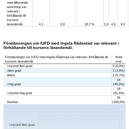
med tillhörande
workshop var
relevant i
förhållande till
kursens
lärandemål.
4,1
0,8
20,7 %
2,0
4,0
4,0
Föreläsningen om IUFD med Ingela Rådestad var relevant i
förhållande till kursens lärandemål.
Föreläsningen om IUFD med Ingela Rådestad var relevant i förhållande till
Antal
kursens lärandemål.
svar
i mycket liten grad
0 (0,0%)
i liten grad
1 (2,9%)
delvis
2 (5,7%)
14
i hög grad
(40,0%)
18
i mycket hög grad
(51,4%)
35
Summa
(100,0%)
Chart
Bar chart with 5 bars.
The chart has 1 X axis displaying categories.
The chart has 1 Y axis displaying values. Data ranges from 0 to 18.
i mycket liten grad