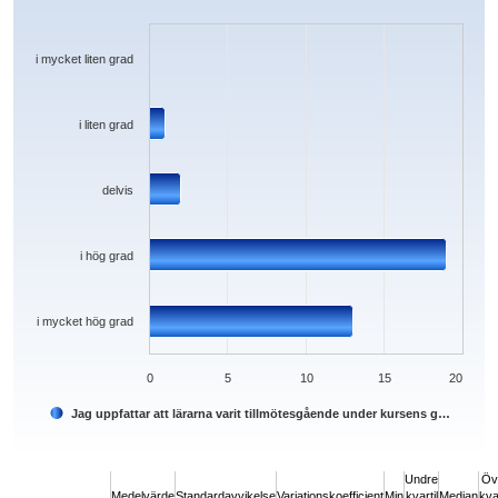
Bar chart with 5 bars.
The chart has 1 X axis displaying categories.
The chart has 1 Y axis displaying values. Data ranges from 0 to 19.
i mycket liten grad
i liten grad
delvis
i hög grad
i mycket hög grad
0
5
10
15
20
Jag uppfattar att lärarna varit tillmötesgående under kursens g…
End of interactive chart.
Undre
Öv
Medelvärde
Standardavvikelse
Variationskoefficient
Min
kvartil
Median
kvar