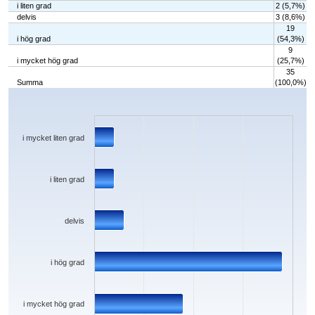
i liten grad
2 (5,7%)
delvis
3 (8,6%)
19
i hög grad
(54,3%)
9
i mycket hög grad
(25,7%)
35
Summa
(100,0%)
Chart
Bar chart with 5 bars.
The chart has 1 X axis displaying categories.
The chart has 1 Y axis displaying values. Data ranges from 2 to 19.
i mycket liten grad
i liten grad
delvis
i hög grad
i mycket hög grad