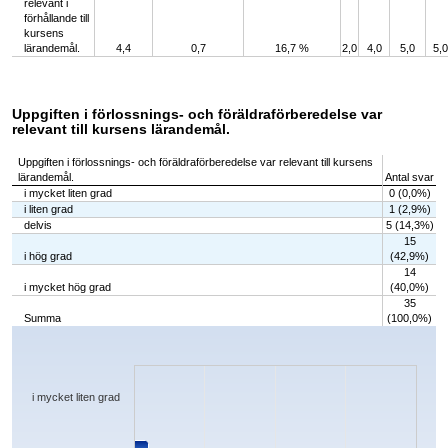
relevant i
förhållande till
kursens
lärandemål.
4,4
0,7
16,7 %
2,0
4,0
5,0
5,0
Uppgiften i förlossnings- och föräldraförberedelse var
relevant till kursens lärandemål.
Uppgiften i förlossnings- och föräldraförberedelse var relevant till kursens
lärandemål.
Antal svar
i mycket liten grad
0 (0,0%)
i liten grad
1 (2,9%)
delvis
5 (14,3%)
15
i hög grad
(42,9%)
14
i mycket hög grad
(40,0%)
35
Summa
(100,0%)
Chart
Bar chart with 5 bars.
The chart has 1 X axis displaying categories.
The chart has 1 Y axis displaying values. Data ranges from 0 to 15.
i mycket liten grad