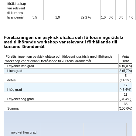
föräldraskap
var relevant
till kursens
lärandemål.
3,5
1,0
29,2 %
1,0
3,0
3,5
4,0
Föreläsningen om psykisk ohälsa och förlossningsrädsla
med tillhörande workshop var relevant i förhållande till
kursens lärandemål.
Föreläsningen om psykisk ohälsa och förlossningsrädsla med tillhörande
Antal
workshop var relevant i förhållande till kursens lärandemål.
svar
i mycket liten grad
0 (0,0%)
i liten grad
2 (5,7%)
5
delvis
(14,3%)
17
i hög grad
(48,6%)
11
i mycket hög grad
(31,4%)
35
Summa
(100,0%)
Chart
Bar chart with 5 bars.
The chart has 1 X axis displaying categories.
The chart has 1 Y axis displaying values. Data ranges from 0 to 17.
i mycket liten grad