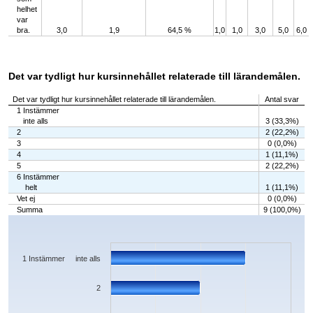
helhet
var
bra.
3,0
1,9
64,5 %
1,0
1,0
3,0
5,0
6,0
Det var tydligt hur kursinnehållet relaterade till lärandemålen.
Det var tydligt hur kursinnehållet relaterade till lärandemålen.
Antal svar
1 Instämmer
inte alls
3 (33,3%)
2
2 (22,2%)
3
0 (0,0%)
4
1 (11,1%)
5
2 (22,2%)
6 Instämmer
helt
1 (11,1%)
Vet ej
0 (0,0%)
Summa
9 (100,0%)
Chart
Bar chart with 7 bars.
The chart has 1 X axis displaying categories.
The chart has 1 Y axis displaying values. Data ranges from 0 to 3.
1 Instämmer inte alls
2