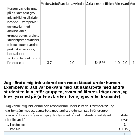
Medelvärde
Standardavvikelse
Variationskoefficient
Min
kvartil
Med
Kursen var utformad
på ett sätt som gav
mig möjlighet till aktivt
lärande. Exempelvis:
seminarier med
diskussioner,
grupparbeten, projekt,
studentpresentationer,
rollspel, peer learning,
praktiska övningar,
laborationer,
verksamhetsintegrerat
lärande etc.
3,7
2,0
54,5 %
1,0
2,0
4
Jag kände mig inkluderad och respekterad under kursen.
Exempelvis: Jag var bekväm med att samarbeta med andra
studenter, tala inför gruppen, svara på lärares frågor och jag
blev lyssnad på (inte avbruten, förlöjligad eller liknande).
Jag kände mig inkluderad och respekterad under kursen. Exempelvis: Jag
var bekväm med att samarbeta med andra studenter, tala inför gruppen,
svara på lärares frågor och jag blev lyssnad på (inte avbruten, förlöjligad
Antal
eller liknande).
svar
1 Instämmer
1
inte alls
(11,1%)
1