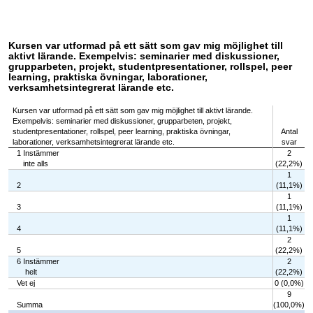
Kursen var utformad på ett sätt som gav mig möjlighet till
aktivt lärande. Exempelvis: seminarier med diskussioner,
grupparbeten, projekt, studentpresentationer, rollspel, peer
learning, praktiska övningar, laborationer,
verksamhetsintegrerat lärande etc.
Kursen var utformad på ett sätt som gav mig möjlighet till aktivt lärande.
Exempelvis: seminarier med diskussioner, grupparbeten, projekt,
studentpresentationer, rollspel, peer learning, praktiska övningar,
Antal
laborationer, verksamhetsintegrerat lärande etc.
svar
1 Instämmer
2
inte alls
(22,2%)
1
2
(11,1%)
1
3
(11,1%)
1
4
(11,1%)
2
5
(22,2%)
6 Instämmer
2
helt
(22,2%)
Vet ej
0 (0,0%)
9
Summa
(100,0%)
Chart