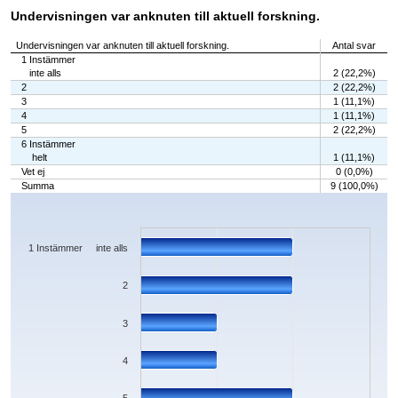
Undervisningen var anknuten till aktuell forskning.
Undervisningen var anknuten till aktuell forskning.
Antal svar
1 Instämmer
inte alls
2 (22,2%)
2
2 (22,2%)
3
1 (11,1%)
4
1 (11,1%)
5
2 (22,2%)
6 Instämmer
helt
1 (11,1%)
Vet ej
0 (0,0%)
Summa
9 (100,0%)
Chart
Bar chart with 7 bars.
The chart has 1 X axis displaying categories.
The chart has 1 Y axis displaying values. Data ranges from 0 to 2.
1 Instämmer inte alls
2
3
4