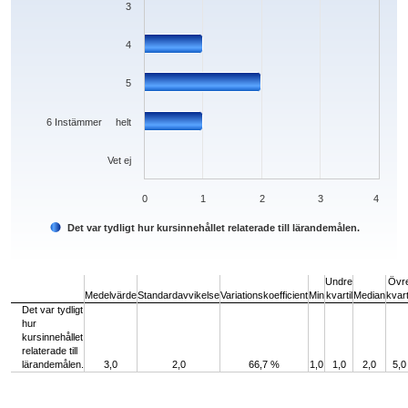
3
4
5
6 Instämmer helt
Vet ej
0
1
2
3
4
Det var tydligt hur kursinnehållet relaterade till lärandemålen.
End of interactive chart.
Undre
Övr
Medelvärde
Standardavvikelse
Variationskoefficient
Min
kvartil
Median
kvart
Det var tydligt
hur
kursinnehållet
relaterade till
lärandemålen.
3,0
2,0
66,7 %
1,0
1,0
2,0
5,0