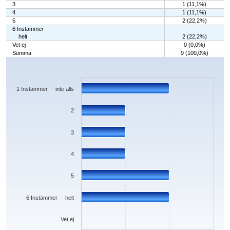
3
1 (11,1%)
4
1 (11,1%)
5
2 (22,2%)
6 Instämmer
helt
2 (22,2%)
Vet ej
0 (0,0%)
Summa
9 (100,0%)
Chart
Bar chart with 7 bars.
The chart has 1 X axis displaying categories.
The chart has 1 Y axis displaying values. Data ranges from 0 to 2.
1 Instämmer inte alls
2
3
4
5
6 Instämmer helt
Vet ej