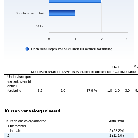
5
6 Instämmer helt
Vet ej
0
1
2
3
Undervisningen var anknuten till aktuell forskning.
End of interactive chart.
Undre
Öv
Medelvärde
Standardavvikelse
Variationskoefficient
Min
kvartil
Median
kva
Undervisningen
var anknuten till
aktuell
forskning.
3,2
1,9
57,6 %
1,0
2,0
3,0
5
Kursen var välorganiserad.
Kursen var välorganiserad.
Antal svar
1 Instämmer
inte alls
2 (22,2%)
2
1 (11,1%)