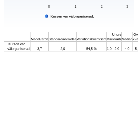
0
1
2
3
Kursen var välorganiserad.
End of interactive chart.
Undre
Öv
Medelvärde
Standardavvikelse
Variationskoefficient
Min
kvartil
Median
kvar
Kursen var
välorganiserad.
3,7
2,0
54,5 %
1,0
2,0
4,0
5,