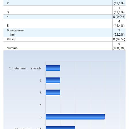
2
(11,1%)
1
3
(11,1%)
4
0 (0,0%)
4
5
(44,4%)
6 Instämmer
2
helt
(22,2%)
Vet ej
0 (0,0%)
9
Summa
(100,0%)
Chart
Bar chart with 7 bars.
The chart has 1 X axis displaying categories.
The chart has 1 Y axis displaying values. Data ranges from 0 to 4.
1 Instämmer inte alls
2
3
4
5