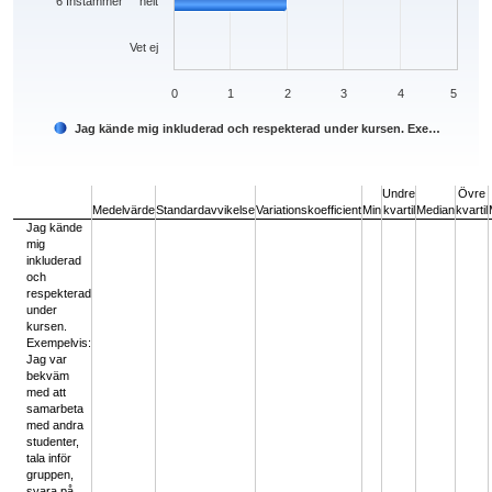
6 Instämmer helt
Vet ej
0
1
2
3
4
5
Jag kände mig inkluderad och respekterad under kursen. Exe…
End of interactive chart.
Undre
Övre
Medelvärde
Standardavvikelse
Variationskoefficient
Min
kvartil
Median
kvartil
Jag kände
mig
inkluderad
och
respekterad
under
kursen.
Exempelvis:
Jag var
bekväm
med att
samarbeta
med andra
studenter,
tala inför
gruppen,
svara på