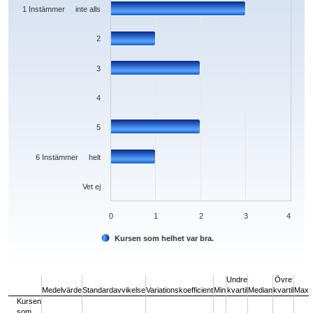
The chart has 1 Y axis displaying values. Data ranges from 0 to 3.
1 Instämmer inte alls
2
3
4
5
6 Instämmer helt
Vet ej
0
1
2
3
4
Kursen som helhet var bra.
End of interactive chart.
Undre
Övre
Medelvärde
Standardavvikelse
Variationskoefficient
Min
kvartil
Median
kvartil
Max
Kursen
som