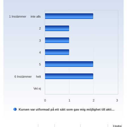
Bar chart with 7 bars.
The chart has 1 X axis displaying categories.
The chart has 1 Y axis displaying values. Data ranges from 0 to 2.
1 Instämmer inte alls
2
3
4
5
6 Instämmer helt
Vet ej
0
1
2
3
Kursen var utformad på ett sätt som gav mig möjlighet till akti…
End of interactive chart.
Undre