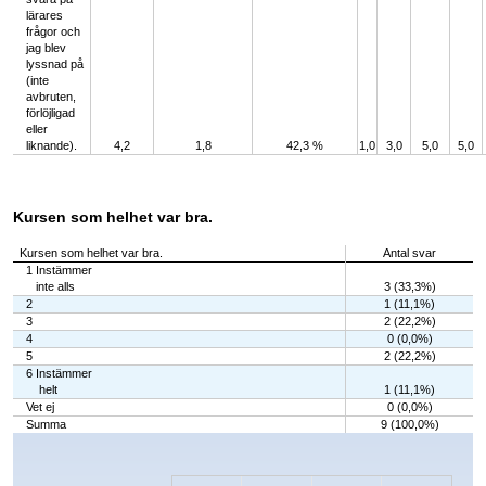
lärares
frågor och
jag blev
lyssnad på
(inte
avbruten,
förlöjligad
eller
liknande).
4,2
1,8
42,3 %
1,0
3,0
5,0
5,0
Kursen som helhet var bra.
Kursen som helhet var bra.
Antal svar
1 Instämmer
inte alls
3 (33,3%)
2
1 (11,1%)
3
2 (22,2%)
4
0 (0,0%)
5
2 (22,2%)
6 Instämmer
helt
1 (11,1%)
Vet ej
0 (0,0%)
Summa
9 (100,0%)
Chart
Bar chart with 7 bars.
The chart has 1 X axis displaying categories.