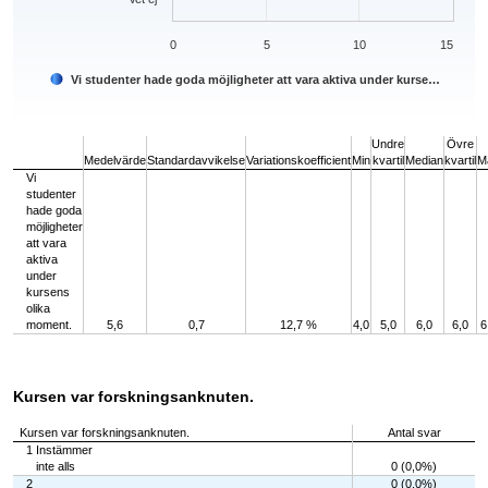
0
5
10
15
Vi studenter hade goda möjligheter att vara aktiva under kurse…
End of interactive chart.
Undre
Övre
Medelvärde
Standardavvikelse
Variationskoefficient
Min
kvartil
Median
kvartil
M
Vi
studenter
hade goda
möjligheter
att vara
aktiva
under
kursens
olika
moment.
5,6
0,7
12,7 %
4,0
5,0
6,0
6,0
6
Kursen var forskningsanknuten.
Kursen var forskningsanknuten.
Antal svar
1 Instämmer
inte alls
0 (0,0%)
2
0 (0,0%)