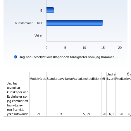
5
6 Instämmer helt
Vet ej
0
5
10
15
20
Jag har utvecklat kunskaper och färdigheter som jag kommer …
End of interactive chart.
Undre
Öv
Medelvärde
Standardavvikelse
Variationskoefficient
Min
kvartil
Median
kva
Jag har
utvecklat
kunskaper och
färdigheter som
jag kommer att
ha nytta av i
mitt framtida
yrkesutövande.
5,9
0,3
5,6 %
5,0
6,0
6,0
6