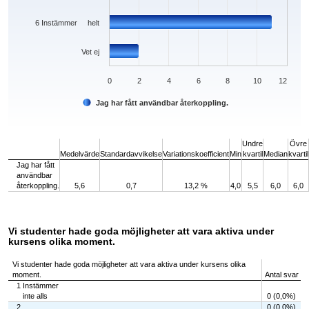
6 Instämmer helt
Vet ej
0
2
4
6
8
10
12
Jag har fått användbar återkoppling.
End of interactive chart.
Undre
Övre
Medelvärde
Standardavvikelse
Variationskoefficient
Min
kvartil
Median
kvartil
Jag har fått
användbar
återkoppling.
5,6
0,7
13,2 %
4,0
5,5
6,0
6,0
Vi studenter hade goda möjligheter att vara aktiva under
kursens olika moment.
Vi studenter hade goda möjligheter att vara aktiva under kursens olika
moment.
Antal svar
1 Instämmer
inte alls
0 (0,0%)
2
0 (0,0%)