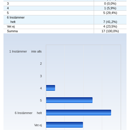
3
0 (0,0%)
4
1 (5,9%)
5
5 (29,4%)
6 Instämmer
helt
7 (41,2%)
Vet ej
4 (23,5%)
Summa
17 (100,0%)
Chart
Bar chart with 7 bars.
The chart has 1 X axis displaying categories.
The chart has 1 Y axis displaying values. Data ranges from 0 to 7.
1 Instämmer inte alls
2
3
4
5
6 Instämmer helt
Vet ej