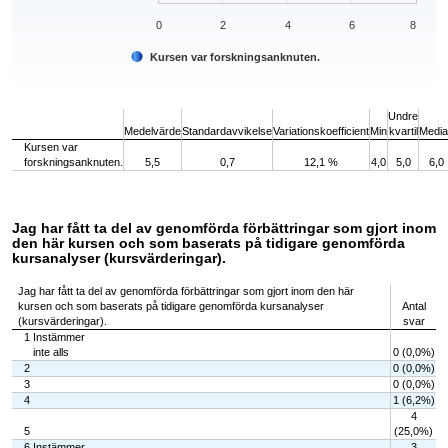
0
2
4
6
8
Kursen var forskningsanknuten.
End of interactive chart.
Undre
Medelvärde
Standardavvikelse
Variationskoefficient
Min
kvartil
Medi
Kursen var
forskningsanknuten.
5,5
0,7
12,1 %
4,0
5,0
6,0
Jag har fått ta del av genomförda förbättringar som gjort inom
den här kursen och som baserats på tidigare genomförda
kursanalyser (kursvärderingar).
Jag har fått ta del av genomförda förbättringar som gjort inom den här
kursen och som baserats på tidigare genomförda kursanalyser
Antal
(kursvärderingar).
svar
1 Instämmer
inte alls
0 (0,0%)
2
0 (0,0%)
3
0 (0,0%)
4
1 (6,2%)
4
5
(25,0%)
6 Instämmer
3