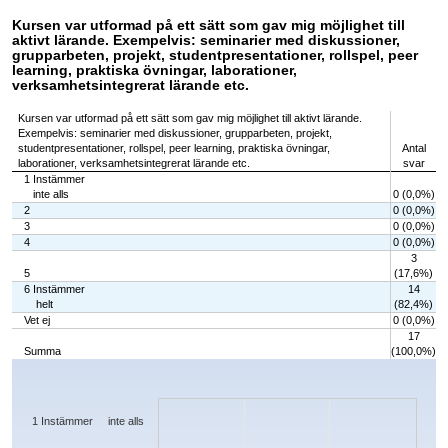
Kursen var utformad på ett sätt som gav mig möjlighet till
aktivt lärande. Exempelvis: seminarier med diskussioner,
grupparbeten, projekt, studentpresentationer, rollspel, peer
learning, praktiska övningar, laborationer,
verksamhetsintegrerat lärande etc.
Kursen var utformad på ett sätt som gav mig möjlighet till aktivt lärande.
Exempelvis: seminarier med diskussioner, grupparbeten, projekt,
studentpresentationer, rollspel, peer learning, praktiska övningar,
Antal
laborationer, verksamhetsintegrerat lärande etc.
svar
1 Instämmer
inte alls
0 (0,0%)
2
0 (0,0%)
3
0 (0,0%)
4
0 (0,0%)
3
5
(17,6%)
6 Instämmer
14
helt
(82,4%)
Vet ej
0 (0,0%)
17
Summa
(100,0%)
Chart
Bar chart with 7 bars.
The chart has 1 X axis displaying categories.
The chart has 1 Y axis displaying values. Data ranges from 0 to 14.
1 Instämmer inte alls