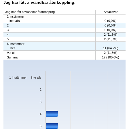
Jag har fått användbar återkoppling.
Jag har fått användbar återkoppling.
Antal svar
1 Instämmer
inte alls
0 (0,0%)
2
0 (0,0%)
3
0 (0,0%)
4
2 (11,8%)
5
2 (11,8%)
6 Instämmer
helt
11 (64,7%)
Vet ej
2 (11,8%)
Summa
17 (100,0%)
Chart
Bar chart with 7 bars.
The chart has 1 X axis displaying categories.
The chart has 1 Y axis displaying values. Data ranges from 0 to 11.
1 Instämmer inte alls
2
3
4
5