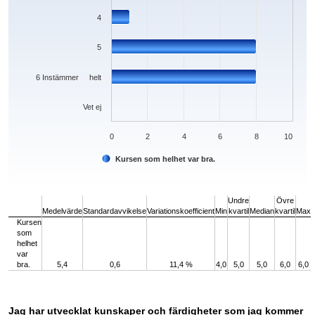
4
5
6 Instämmer helt
Vet ej
0
2
4
6
8
10
Kursen som helhet var bra.
End of interactive chart.
Undre
Övre
Medelvärde
Standardavvikelse
Variationskoefficient
Min
kvartil
Median
kvartil
Max
Kursen
som
helhet
var
bra.
5,4
0,6
11,4 %
4,0
5,0
5,0
6,0
6,0
Jag har utvecklat kunskaper och färdigheter som jag kommer