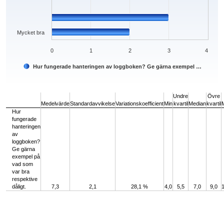
Mycket bra
0
1
2
3
4
Hur fungerade hanteringen av loggboken? Ge gärna exempel …
End of interactive chart.
Undre
Övre
Medelvärde
Standardavvikelse
Variationskoefficient
Min
kvartil
Median
kvartil
Hur
fungerade
hanteringen
av
loggboken?
Ge gärna
exempel på
vad som
var bra
respektive
dåligt.
7,3
2,1
28,1 %
4,0
5,5
7,0
9,0