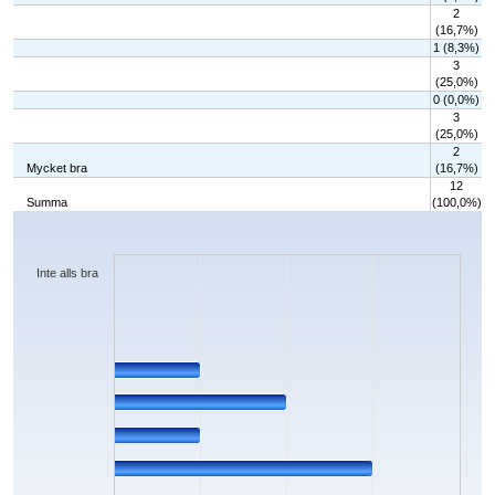
2
(16,7%)
1 (8,3%)
3
(25,0%)
0 (0,0%)
3
(25,0%)
2
Mycket bra
(16,7%)
12
Summa
(100,0%)
Chart
Bar chart with 10 bars.
The chart has 1 X axis displaying categories.
The chart has 1 Y axis displaying values. Data ranges from 0 to 3.
Inte alls bra