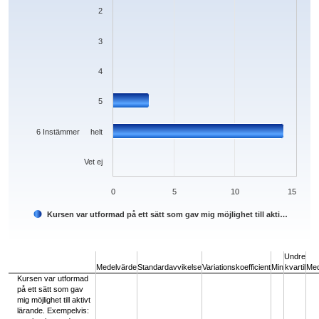
2
3
4
5
6 Instämmer helt
Vet ej
0
5
10
15
Kursen var utformad på ett sätt som gav mig möjlighet till akti…
End of interactive chart.
Undre
Medelvärde
Standardavvikelse
Variationskoefficient
Min
kvartil
Med
Kursen var utformad
på ett sätt som gav
mig möjlighet till aktivt
lärande. Exempelvis: