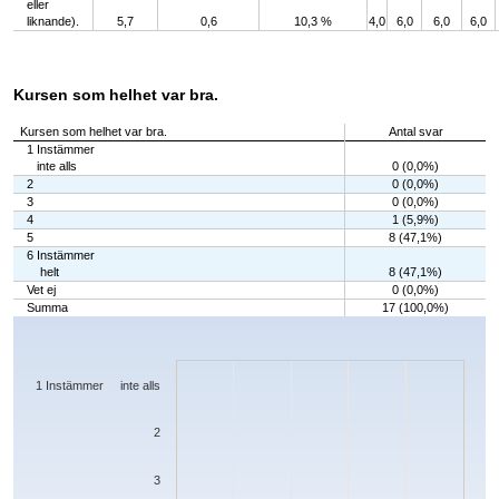
eller
liknande).
5,7
0,6
10,3 %
4,0
6,0
6,0
6,0
Kursen som helhet var bra.
Kursen som helhet var bra.
Antal svar
1 Instämmer
inte alls
0 (0,0%)
2
0 (0,0%)
3
0 (0,0%)
4
1 (5,9%)
5
8 (47,1%)
6 Instämmer
helt
8 (47,1%)
Vet ej
0 (0,0%)
Summa
17 (100,0%)
Chart
Bar chart with 7 bars.
The chart has 1 X axis displaying categories.
The chart has 1 Y axis displaying values. Data ranges from 0 to 8.
1 Instämmer inte alls
2
3