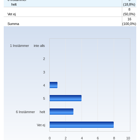
helt
(18,8%)
8
Vet ej
(50,0%)
16
Summa
(100,0%)
Chart
Bar chart with 7 bars.
The chart has 1 X axis displaying categories.
The chart has 1 Y axis displaying values. Data ranges from 0 to 8.
1 Instämmer inte alls
2
3
4
5
6 Instämmer helt
Vet ej
0
2
4
6
8
10