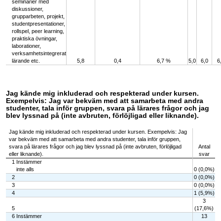
seminarier med
diskussioner,
grupparbeten, projekt,
studentpresentationer,
rollspel, peer learning,
praktiska övningar,
laborationer,
verksamhetsintegrerat
lärande etc.
5,8
0,4
6,7 %
5,0
6,0
6
Jag kände mig inkluderad och respekterad under kursen.
Exempelvis: Jag var bekväm med att samarbeta med andra
studenter, tala inför gruppen, svara på lärares frågor och jag
blev lyssnad på (inte avbruten, förlöjligad eller liknande).
Jag kände mig inkluderad och respekterad under kursen. Exempelvis: Jag
var bekväm med att samarbeta med andra studenter, tala inför gruppen,
svara på lärares frågor och jag blev lyssnad på (inte avbruten, förlöjligad
Antal
eller liknande).
svar
1 Instämmer
inte alls
0 (0,0%)
2
0 (0,0%)
3
0 (0,0%)
4
1 (5,9%)
3
5
(17,6%)
6 Instämmer
13