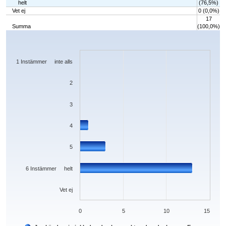
helt
(76,5%)
Vet ej
0 (0,0%)
17
Summa
(100,0%)
Chart
Bar chart with 7 bars.
The chart has 1 X axis displaying categories.
The chart has 1 Y axis displaying values. Data ranges from 0 to 13.
1 Instämmer inte alls
2
3
4
5
6 Instämmer helt
Vet ej
0
5
10
15