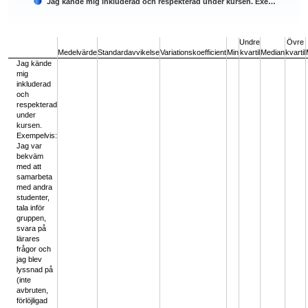
Jag kände mig inkluderad och respekterad under kursen. Exe…
End of interactive chart.
Undre
Övre
Medelvärde
Standardavvikelse
Variationskoefficient
Min
kvartil
Median
kvartil
Jag kände
mig
inkluderad
och
respekterad
under
kursen.
Exempelvis:
Jag var
bekväm
med att
samarbeta
med andra
studenter,
tala inför
gruppen,
svara på
lärares
frågor och
jag blev
lyssnad på
(inte
avbruten,
förlöjligad