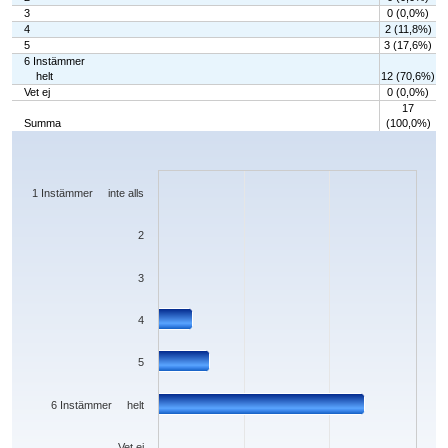
3
0 (0,0%)
4
2 (11,8%)
5
3 (17,6%)
6 Instämmer
helt
12 (70,6%)
Vet ej
0 (0,0%)
17
Summa
(100,0%)
Chart
Bar chart with 7 bars.
The chart has 1 X axis displaying categories.
The chart has 1 Y axis displaying values. Data ranges from 0 to 12.
1 Instämmer inte alls
2
3
4
5
6 Instämmer helt
Vet ej