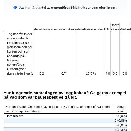
Jag har fått ta del av genomförda förbättringar som gjort inom…
End of interactive chart.
Undre
Medelvärde
Standardavvikelse
Variationskoefficient
Min
kvartil
Median
Jag har fått ta del
av genomförda
förbättringar som
gjort inom den här
kursen och som
baserats på
tidigare
genomförda
kursanalyser
(kursvärderingar).
5,2
0,7
13,5 %
4,0
5,0
5,0
Hur fungerade hanteringen av loggboken? Ge gärna exempel
på vad som var bra respektive dåligt.
Hur fungerade hanteringen av loggboken? Ge gärna exempel på vad som
Antal
var bra respektive dåligt.
svar
Inte alls bra
0 (0,0%)
0 (0,0%)
0 (0,0%)
1 (8,3%)