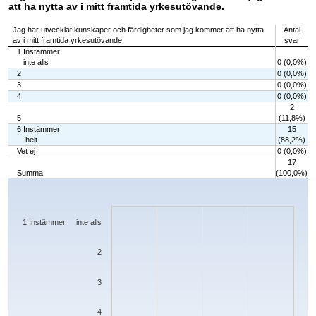
att ha nytta av i mitt framtida yrkesutövande.
Jag har utvecklat kunskaper och färdigheter som jag kommer att ha nytta
Antal
av i mitt framtida yrkesutövande.
svar
1 Instämmer
inte alls
0 (0,0%)
2
0 (0,0%)
3
0 (0,0%)
4
0 (0,0%)
2
5
(11,8%)
6 Instämmer
15
helt
(88,2%)
Vet ej
0 (0,0%)
17
Summa
(100,0%)
Chart
Bar chart with 7 bars.
The chart has 1 X axis displaying categories.
The chart has 1 Y axis displaying values. Data ranges from 0 to 15.
1 Instämmer inte alls
2
3
4