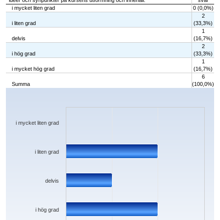
idéer och synpunkter på kursens utformning och innehåll.
svar
i mycket liten grad
0 (0,0%)
2
i liten grad
(33,3%)
1
delvis
(16,7%)
2
i hög grad
(33,3%)
1
i mycket hög grad
(16,7%)
6
Summa
(100,0%)
Chart
Bar chart with 5 bars.
The chart has 1 X axis displaying categories.
The chart has 1 Y axis displaying values. Data ranges from 0 to 2.
i mycket liten grad
i liten grad
delvis
i hög grad