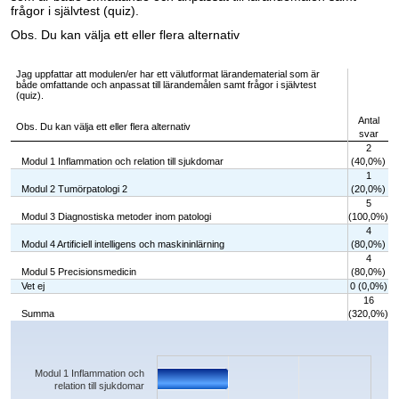
frågor i självtest (quiz).
Obs. Du kan välja ett eller flera alternativ
Jag uppfattar att modulen/er har ett välutformat lärandematerial som är
både omfattande och anpassat till lärandemålen samt frågor i självtest
(quiz).
Antal
Obs. Du kan välja ett eller flera alternativ
svar
2
Modul 1 Inflammation och relation till sjukdomar
(40,0%)
1
Modul 2 Tumörpatologi 2
(20,0%)
5
Modul 3 Diagnostiska metoder inom patologi
(100,0%)
4
Modul 4 Artificiell intelligens och maskininlärning
(80,0%)
4
Modul 5 Precisionsmedicin
(80,0%)
Vet ej
0 (0,0%)
16
Summa
(320,0%)
Chart
Bar chart with 6 bars.
The chart has 1 X axis displaying categories.
The chart has 1 Y axis displaying values. Data ranges from 0 to 5.
Modul 1 Inflammation och
relation till sjukdomar