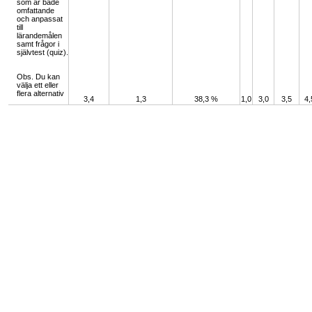
som är både
omfattande
och anpassat
till
lärandemålen
samt frågor i
självtest (quiz).
Obs. Du kan
välja ett eller
flera alternativ
3,4
1,3
38,3 %
1,0
3,0
3,5
4,