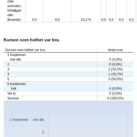
(inte
avbruten,
förlöjligad
eller
liknande).
5,5
0,8
15,2 %
4,0
5,5
6,0
6,0
Kursen som helhet var bra.
Kursen som helhet var bra.
Antal svar
1 Instämmer
inte alls
0 (0,0%)
2
0 (0,0%)
3
2 (33,3%)
4
1 (16,7%)
5
3 (50,0%)
6 Instämmer
helt
0 (0,0%)
Vet ej
0 (0,0%)
Summa
6 (100,0%)
Chart
Bar chart with 7 bars.
The chart has 1 X axis displaying categories.
The chart has 1 Y axis displaying values. Data ranges from 0 to 3.
1 Instämmer inte alls
2