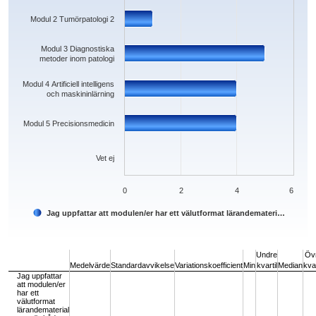
Modul 2 Tumörpatologi 2
Modul 3 Diagnostiska
metoder inom patologi
Modul 4 Artificiell intelligens
och maskininlärning
Modul 5 Precisionsmedicin
Vet ej
0
2
4
6
Jag uppfattar att modulen/er har ett välutformat lärandemateri…
End of interactive chart.
Undre
Öv
Medelvärde
Standardavvikelse
Variationskoefficient
Min
kvartil
Median
kvar
Jag uppfattar
att modulen/er
har ett
välutformat
lärandematerial