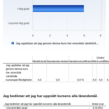
i hög grad
i mycket hög grad
0
2
4
6
8
Jag uppfattar att jag genom denna kurs har utvecklat värdefull…
End of interactive chart.
Undre
Medelvärde
Standardavvikelse
Variationskoefficient
Min
kvartil
Med
Jag uppfattar att jag
genom denna kurs
har utvecklat
värdefulla
kunskaper/färdigheter.
4,0
0,0
0,0 %
4,0
4,0
4
Jag bedömer att jag har uppnått kursens alla lärandemål.
Jag bedömer att jag har uppnått kursens alla lärandemål.
Antal svar
i mycket liten grad
0 (0,0%)