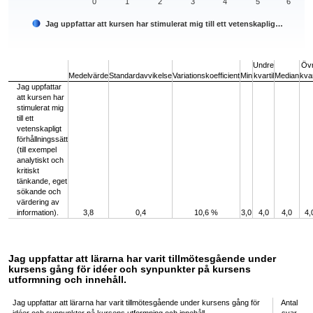
0
1
2
3
4
5
6
Jag uppfattar att kursen har stimulerat mig till ett vetenskaplig…
End of interactive chart.
Undre
Öv
Medelvärde
Standardavvikelse
Variationskoefficient
Min
kvartil
Median
kvar
Jag uppfattar
att kursen har
stimulerat mig
till ett
vetenskapligt
förhållningssätt
(till exempel
analytiskt och
kritiskt
tänkande, eget
sökande och
värdering av
information).
3,8
0,4
10,6 %
3,0
4,0
4,0
4,
Jag uppfattar att lärarna har varit tillmötesgående under
kursens gång för idéer och synpunkter på kursens
utformning och innehåll.
Jag uppfattar att lärarna har varit tillmötesgående under kursens gång för
Antal