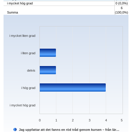
i mycket hög grad
0 (0,0%)
6
Summa
(100,0%)
Chart
Bar chart with 5 bars.
The chart has 1 X axis displaying categories.
The chart has 1 Y axis displaying values. Data ranges from 0 to 4.
i mycket liten grad
i liten grad
delvis
i hög grad
i mycket hög grad
0
1
2
3
4
5
Jag uppfattar att det fanns en röd tråd genom kursen – från lär…