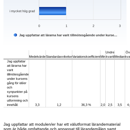
i mycket hög grad
0
1
2
3
Jag uppfattar att lärarna har varit tillmötesgående under kurse…
End of interactive chart.
Undre
Öv
Medelvärde
Standardavvikelse
Variationskoefficient
Min
kvartil
Median
kvar
Jag uppfattar
att lärarna har
varit
tillmötesgående
under kursens
gång för idéer
och
synpunkter på
kursens
utformning och
innehåll.
3,3
1,2
36,3 %
2,0
2,5
3,5
4,
Jag uppfattar att modulen/er har ett välutformat lärandematerial
som är både omfattande och anpassat till lärandemålen samt