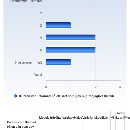
1 Instämmer inte alls
2
3
4
5
6 Instämmer helt
Vet ej
0
1
2
3
Kursen var utformad på ett sätt som gav mig möjlighet till akti…
End of interactive chart.
Undre
Medelvärde
Standardavvikelse
Variationskoefficient
Min
kvartil
Med
Kursen var utformad
på ett sätt som gav