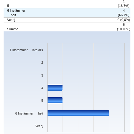
1
5
(16,7%)
6 Instämmer
4
helt
(66,7%)
Vet ej
0 (0,0%)
6
Summa
(100,0%)
Chart
Bar chart with 7 bars.
The chart has 1 X axis displaying categories.
The chart has 1 Y axis displaying values. Data ranges from 0 to 4.
1 Instämmer inte alls
2
3
4
5
6 Instämmer helt
Vet ej