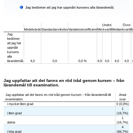
Jag bedömer att jag har uppnått kursens alla lärandemål.
End of interactive chart.
Undre
Övre
Medelvärde
Standardavvikelse
Variationskoefficient
Min
kvartil
Median
kvartil
Jag
bedömer
att jag har
uppnått
kursens
alla
lärandemål.
4,0
0,0
0,0 %
4,0
4,0
4,0
4,0
Jag uppfattar att det fanns en röd tråd genom kursen – från
lärandemål till examination.
Jag uppfattar att det fanns en röd tråd genom kursen – från lärandemål till
Antal
examination.
svar
i mycket liten grad
0 (0,0%)
1
i liten grad
(16,7%)
1
delvis
(16,7%)
4
i hög grad
(66,7%)