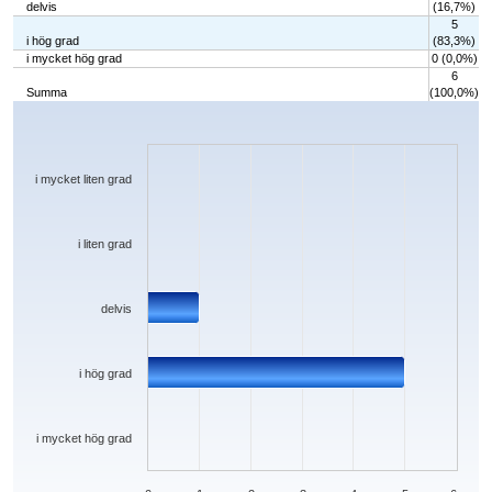
delvis
(16,7%)
5
i hög grad
(83,3%)
i mycket hög grad
0 (0,0%)
6
Summa
(100,0%)
Chart
Bar chart with 5 bars.
The chart has 1 X axis displaying categories.
The chart has 1 Y axis displaying values. Data ranges from 0 to 5.
i mycket liten grad
i liten grad
delvis
i hög grad
i mycket hög grad