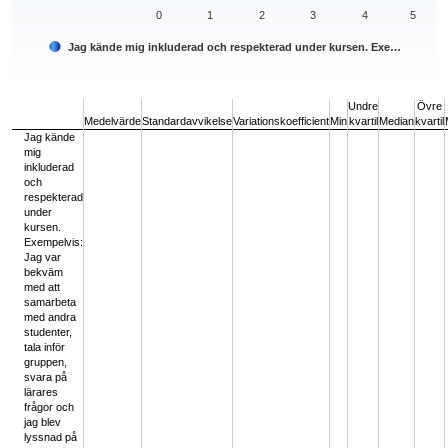
0
1
2
3
4
5
Jag kände mig inkluderad och respekterad under kursen. Exe…
End of interactive chart.
Undre
Övre
Medelvärde
Standardavvikelse
Variationskoefficient
Min
kvartil
Median
kvartil
Jag kände
mig
inkluderad
och
respekterad
under
kursen.
Exempelvis:
Jag var
bekväm
med att
samarbeta
med andra
studenter,
tala inför
gruppen,
svara på
lärares
frågor och
jag blev
lyssnad på