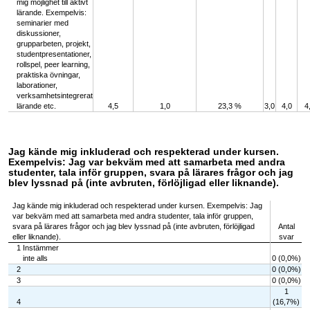
mig möjlighet till aktivt
lärande. Exempelvis:
seminarier med
diskussioner,
grupparbeten, projekt,
studentpresentationer,
rollspel, peer learning,
praktiska övningar,
laborationer,
verksamhetsintegrerat
lärande etc.
4,5
1,0
23,3 %
3,0
4,0
4
Jag kände mig inkluderad och respekterad under kursen.
Exempelvis: Jag var bekväm med att samarbeta med andra
studenter, tala inför gruppen, svara på lärares frågor och jag
blev lyssnad på (inte avbruten, förlöjligad eller liknande).
Jag kände mig inkluderad och respekterad under kursen. Exempelvis: Jag
var bekväm med att samarbeta med andra studenter, tala inför gruppen,
svara på lärares frågor och jag blev lyssnad på (inte avbruten, förlöjligad
Antal
eller liknande).
svar
1 Instämmer
inte alls
0 (0,0%)
2
0 (0,0%)
3
0 (0,0%)
1
4
(16,7%)