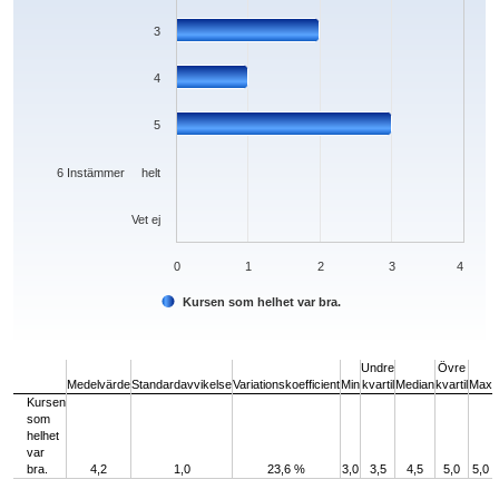
3
4
5
6 Instämmer helt
Vet ej
0
1
2
3
4
Kursen som helhet var bra.
End of interactive chart.
Undre
Övre
Medelvärde
Standardavvikelse
Variationskoefficient
Min
kvartil
Median
kvartil
Max
Kursen
som
helhet
var
bra.
4,2
1,0
23,6 %
3,0
3,5
4,5
5,0
5,0