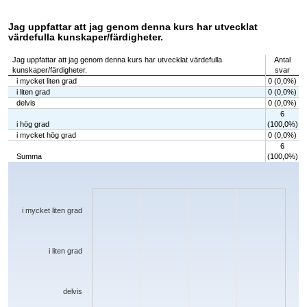
Jag uppfattar att jag genom denna kurs har utvecklat
värdefulla kunskaper/färdigheter.
Jag uppfattar att jag genom denna kurs har utvecklat värdefulla
Antal
kunskaper/färdigheter.
svar
i mycket liten grad
0 (0,0%)
i liten grad
0 (0,0%)
delvis
0 (0,0%)
6
i hög grad
(100,0%)
i mycket hög grad
0 (0,0%)
6
Summa
(100,0%)
Chart
Bar chart with 5 bars.
The chart has 1 X axis displaying categories.
The chart has 1 Y axis displaying values. Data ranges from 0 to 6.
i mycket liten grad
i liten grad
delvis