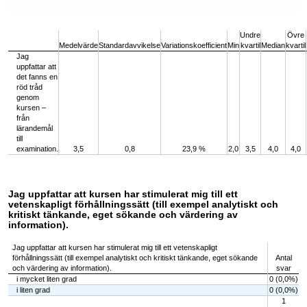
End of interactive chart.
Undre
Övre
Medelvärde
Standardavvikelse
Variationskoefficient
Min
kvartil
Median
kvartil
Jag
uppfattar att
det fanns en
röd tråd
genom
kursen –
från
lärandemål
till
examination.
3,5
0,8
23,9 %
2,0
3,5
4,0
4,0
Jag uppfattar att kursen har stimulerat mig till ett
vetenskapligt förhållningssätt (till exempel analytiskt och
kritiskt tänkande, eget sökande och värdering av
information).
Jag uppfattar att kursen har stimulerat mig till ett vetenskapligt
förhållningssätt (till exempel analytiskt och kritiskt tänkande, eget sökande
Antal
och värdering av information).
svar
i mycket liten grad
0 (0,0%)
i liten grad
0 (0,0%)
1