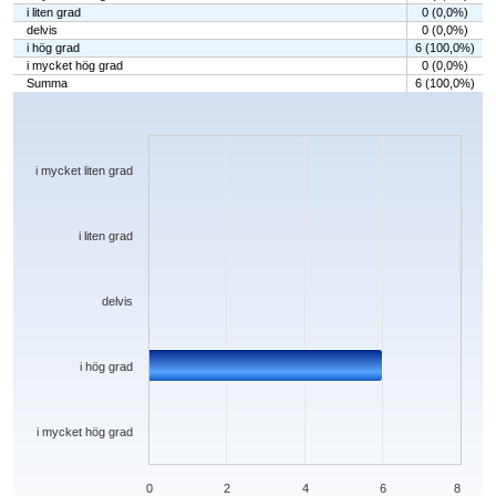
i liten grad
0 (0,0%)
delvis
0 (0,0%)
i hög grad
6 (100,0%)
i mycket hög grad
0 (0,0%)
Summa
6 (100,0%)
Chart
Bar chart with 5 bars.
The chart has 1 X axis displaying categories.
The chart has 1 Y axis displaying values. Data ranges from 0 to 6.
i mycket liten grad
i liten grad
delvis
i hög grad
i mycket hög grad
0
2
4
6
8