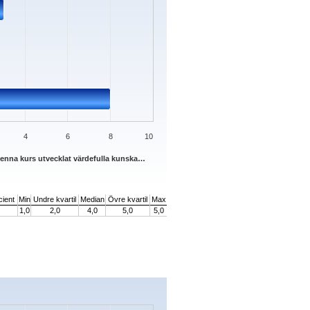
4
6
8
10
denna kurs utvecklat värdefulla kunska…
cient
Min
Undre kvartil
Median
Övre kvartil
Max
1,0
2,0
4,0
5,0
5,0
s.