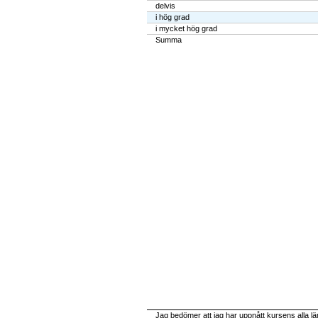
delvis
i hög grad
i mycket hög grad
Summa
Jag bedömer att jag har uppnått kursens alla l