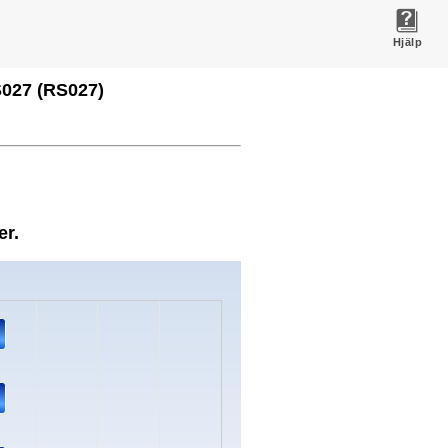
Hjälp
S027 (RS027)
er.
s.
ata ranges from 2 to 8.