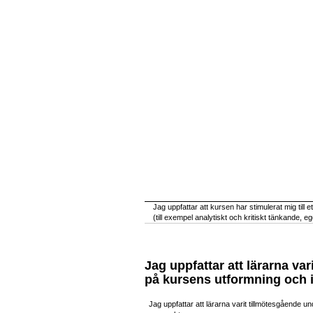
Jag uppfattar att kursen har stimulerat mig till e
(till exempel analytiskt och kritiskt tänkande, 
Jag uppfattar att lärarna v
på kursens utformning och i
Jag uppfattar att lärarna varit tillmötesgående u