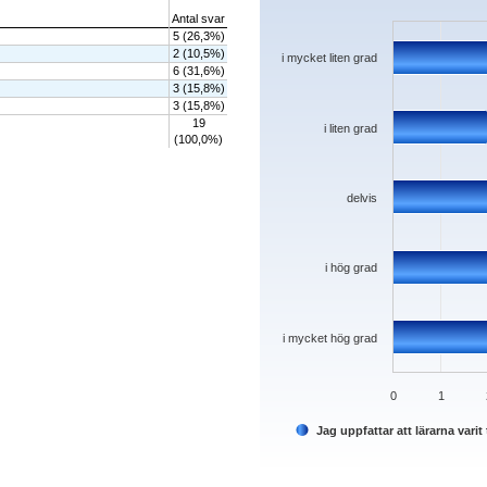
Bar chart with 5 bars.
Antal svar
The chart has 1 X axis displaying categorie
5 (26,3%)
The chart has 1 Y axis displaying values. D
2 (10,5%)
i mycket liten grad
6 (31,6%)
3 (15,8%)
3 (15,8%)
19
i liten grad
(100,0%)
delvis
i hög grad
i mycket hög grad
0
1
Jag uppfattar att lärarna var
End of interactive chart.