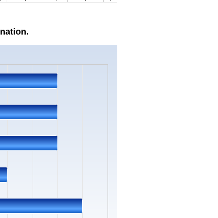
nation.
s.
ata ranges from 2 to 5.