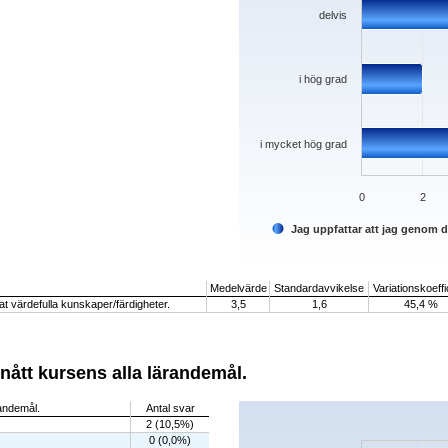
delvis
i hög grad
i mycket hög grad
0
2
Jag uppfattar att jag genom 
End of interactive chart.
Medelvärde
Standardavvikelse
Variationskoeffi
t värdefulla kunskaper/färdigheter.
3,5
1,6
45,4 %
nått kursens alla lärandemål.
Chart
randemål.
Antal svar
2 (10,5%)
Bar chart with 5 bars.
0 (0,0%)
The chart has 1 X axis displaying categorie