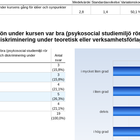
Medelvärde
Standardavvikelse
Variationskoe
e under kursens gång för idéer och synpunkter
2,8
1,4
50,1 
n under kursen var bra (psykosocial studiemiljö rör 
iskriminering under teoretisk eller verksamhetsförla
Chart
bra (psykosocial studiemiljö rör
 och diskriminering under
Antal
Bar chart with 5 bars.
svar
The chart has 1 X axis displaying categorie
3
The chart has 1 Y axis displaying values. D
(15,8%)
i mycket liten grad
3
(15,8%)
4
(21,1%)
i liten grad
5
(26,3%)
4
(21,1%)
delvis
19
(100,0%)
i hög grad