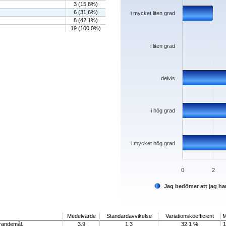
The chart has 1 Y axis displaying values. D
3 (15,8%)
6 (31,6%)
i mycket liten grad
8 (42,1%)
19 (100,0%)
i liten grad
delvis
i hög grad
i mycket hög grad
0
2
Jag bedömer att jag ha
End of interactive chart.
Medelvärde
Standardavvikelse
Variationskoefficient
M
ärandemål.
3,9
1,3
32,1 %
1