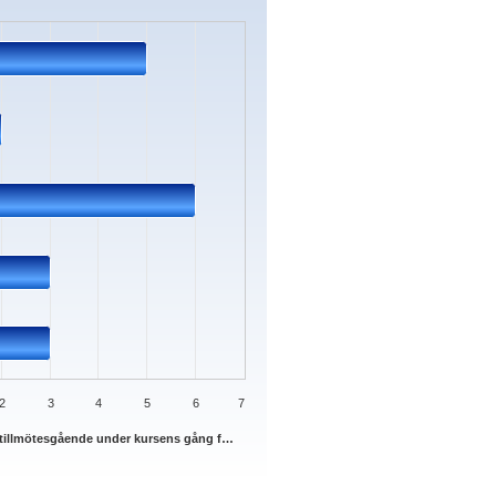
s.
ata ranges from 2 to 6.
2
3
4
5
6
7
it tillmötesgående under kursens gång f…