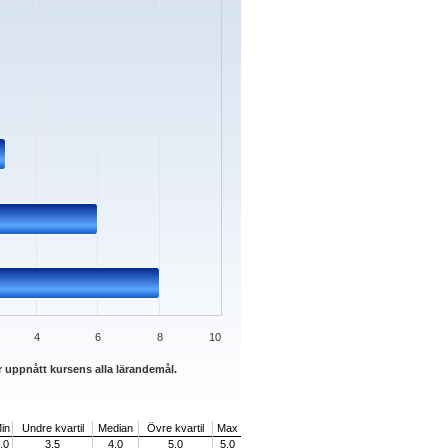
ata ranges from 0 to 8.
4
6
8
10
r uppnått kursens alla lärandemål.
in
Undre kvartil
Median
Övre kvartil
Max
,0
3,5
4,0
5,0
5,0