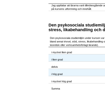
Jag uppfattar att lärarna varit tillmötesgåend
på kursens utformning och innehåll.
Den psykosociala studiemiljö
stress, likabehandling och d
Den psykosociala studiemiljön under kursen var 
bland annat trivsel, stöd, stress, likabehandling
teoretisk eller verksamhetsförlagt lärande).
i mycket liten grad
i liten grad
delvis
i hög grad
i mycket hög grad
Summa