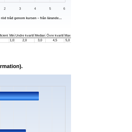
2
3
4
5
6
n röd tråd genom kursen – från lärande…
icient
Min
Undre kvartil
Median
Övre kvartil
Max
1,0
2,0
3,0
4,5
5,0
ormation).
s.
ata ranges from 1 to 6.