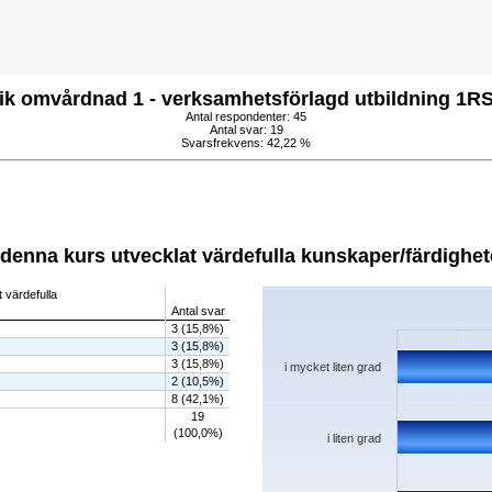
ik omvårdnad 1 - verksamhetsförlagd utbildning 1R
Antal respondenter: 45
Antal svar: 19
Svarsfrekvens: 42,22 %
 denna kurs utvecklat värdefulla kunskaper/färdighet
Chart
 värdefulla
Antal svar
Bar chart with 5 bars.
3 (15,8%)
The chart has 1 X axis displaying categorie
3 (15,8%)
The chart has 1 Y axis displaying values. D
3 (15,8%)
i mycket liten grad
2 (10,5%)
8 (42,1%)
19
(100,0%)
i liten grad