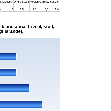
fficient
Min
Undre kvartil
Median
Övre kvartil
Max
%
1,0
1,5
3,0
4,0
5,0
bland annat trivsel, stöd,
gt lärande).
s.
ata ranges from 3 to 5.