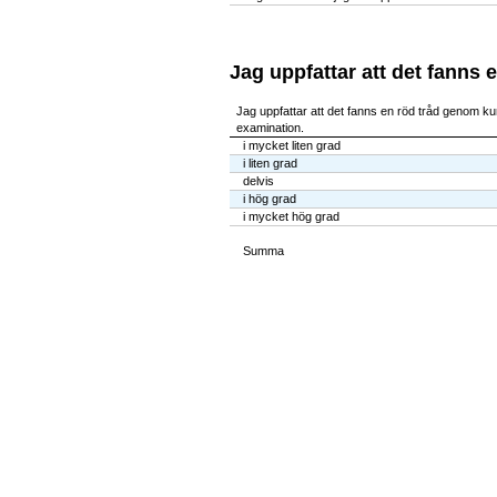
Jag uppfattar att det fanns 
Jag uppfattar att det fanns en röd tråd genom kur
examination.
i mycket liten grad
i liten grad
delvis
i hög grad
i mycket hög grad
Summa