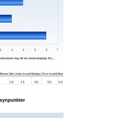
2
3
4
5
6
7
timulerat mig till ett vetenskapligt för…
ficient
Min
Undre kvartil
Median
Övre kvartil
Max
1,0
1,5
3,0
5,0
5,0
h synpunkter