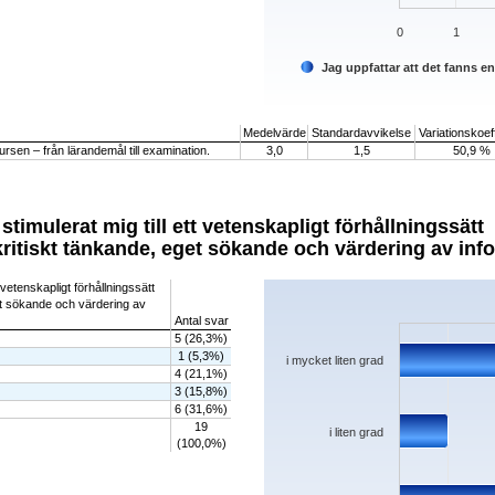
0
1
Jag uppfattar att det fanns e
End of interactive chart.
Medelvärde
Standardavvikelse
Variationskoeff
rsen – från lärandemål till examination.
3,0
1,5
50,9 %
stimulerat mig till ett vetenskapligt förhållningssätt
 kritiskt tänkande, eget sökande och värdering av inf
Chart
 vetenskapligt förhållningssätt
get sökande och värdering av
Bar chart with 5 bars.
Antal svar
The chart has 1 X axis displaying categorie
5 (26,3%)
The chart has 1 Y axis displaying values. D
1 (5,3%)
i mycket liten grad
4 (21,1%)
3 (15,8%)
6 (31,6%)
19
i liten grad
(100,0%)