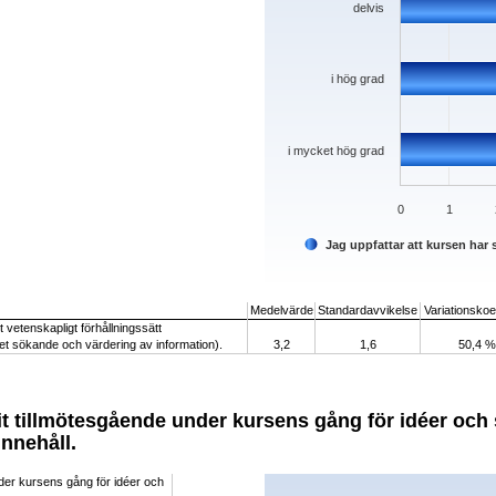
delvis
i hög grad
i mycket hög grad
0
1
Jag uppfattar att kursen har s
End of interactive chart.
Medelvärde
Standardavvikelse
Variationskoef
tt vetenskapligt förhållningssätt
eget sökande och värdering av information).
3,2
1,6
50,4 %
arit tillmötesgående under kursens gång för idéer oc
nnehåll.
Chart
nder kursens gång för idéer och