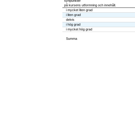
synpunkter
på kursens utformning och innehåll.
i mycket liten grad
i liten grad
delvis
i hög grad
i mycket hög grad
Summa