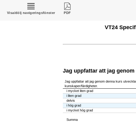
Visa/dölj navigeringsfönster
PDF
VT24 Specif
Jag uppfattar att jag genom
Jag uppfattar att jag genom denna kurs utvecklat
kunskaper/färdigheter.
i mycket liten grad
i liten grad
delvis
i hög grad
i mycket hög grad
Summa