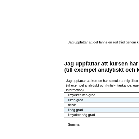
Jag uppfattar att det fanns en röd tråd genom ku
Jag uppfattar att kursen har 
(till exempel analytiskt och
Jag uppfattar att kursen har stimulerat mig till ett
(till exempel analytiskt och kritiskt tänkande, e
information).
i mycket liten grad
i liten grad
delvis
i hög grad
i mycket hög grad
Summa