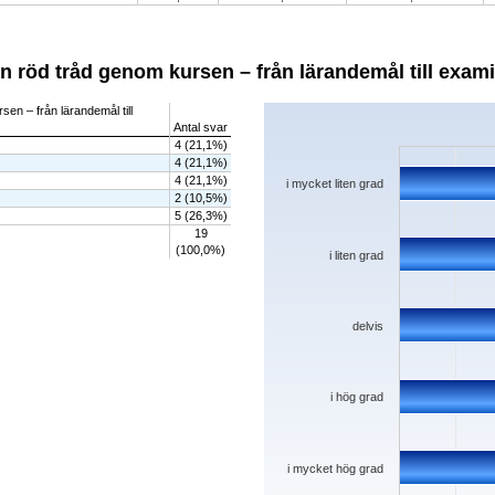
en röd tråd genom kursen – från lärandemål till exami
Chart
sen – från lärandemål till
Antal svar
Bar chart with 5 bars.
4 (21,1%)
The chart has 1 X axis displaying categorie
4 (21,1%)
The chart has 1 Y axis displaying values. D
4 (21,1%)
i mycket liten grad
2 (10,5%)
5 (26,3%)
19
(100,0%)
i liten grad
delvis
i hög grad
i mycket hög grad