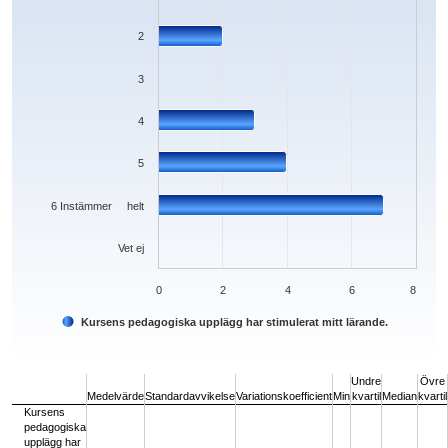
2
3
4
5
6 Instämmer helt
Vet ej
0
2
4
6
8
Kursens pedagogiska upplägg har stimulerat mitt lärande.
End of interactive chart.
Undre
Övre
Medelvärde
Standardavvikelse
Variationskoefficient
Min
kvartil
Median
kvartil
Kursens
pedagogiska
upplägg har