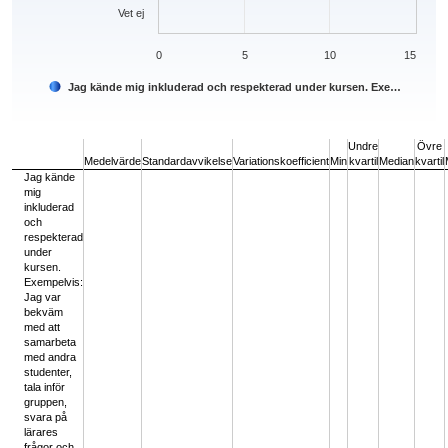
Vet ej
0
5
10
15
Jag kände mig inkluderad och respekterad under kursen. Exe…
End of interactive chart.
Undre
Övre
Medelvärde
Standardavvikelse
Variationskoefficient
Min
kvartil
Median
kvartil
Jag kände
mig
inkluderad
och
respekterad
under
kursen.
Exempelvis:
Jag var
bekväm
med att
samarbeta
med andra
studenter,
tala inför
gruppen,
svara på
lärares
frågor och