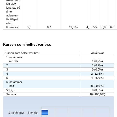
jag blev
lyssnad på
(inte
avbruten,
förlöjligad
eller
liknande).
5,6
0,7
12,8 %
4,0
5,5
6,0
6,0
Kursen som helhet var bra.
Kursen som helhet var bra.
Antal svar
1 Instämmer
inte alls
1 (6,2%)
2
1 (6,2%)
3
0 (0,0%)
4
2 (12,5%)
5
4 (25,0%)
6 Instämmer
helt
8 (50,0%)
Vet ej
0 (0,0%)
Summa
16 (100,0%)
Chart
Bar chart with 7 bars.
The chart has 1 X axis displaying categories.
The chart has 1 Y axis displaying values. Data ranges from 0 to 8.
1 Instämmer inte alls