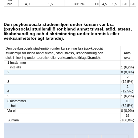
bra.
4,9
1,5
30,9 %
1,0
4,5
5,5
6,0
6,0
Den psykosociala studiemiljön under kursen var bra
(psykosocial studiemiljö rör bland annat trivsel, stöd, stress,
likabehandling och diskriminering under teoretisk eller
verksamhetsförlagt lärande).
Den psykosociala studiemiljön under kursen var bra (psykosocial
studiemiljö rör bland annat trivsel, stöd, stress, likabehandling och
Antal
diskriminering under teoretisk eller verksamhetsförlagt lärande).
svar
1 Instämmer
inte alls
1 (6,2%)
2
0 (0,0%)
2
3
(12,5%)
2
4
(12,5%)
5
1 (6,2%)
6 Instämmer
10
helt
(62,5%)
Vet ej
0 (0,0%)
16
Summa
(100,0%)
Chart
Bar chart with 7 bars.
The chart has 1 X axis displaying categories.