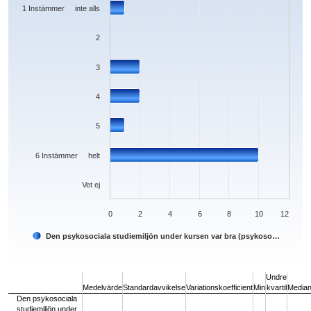
The chart has 1 Y axis displaying values. Data ranges from 0 to 10.
1 Instämmer inte alls
2
3
4
5
6 Instämmer helt
Vet ej
0
2
4
6
8
10
12
Den psykosociala studiemiljön under kursen var bra (psykoso…
End of interactive chart.
Undre
Medelvärde
Standardavvikelse
Variationskoefficient
Min
kvartil
Media
Den psykosociala
studiemiljön under