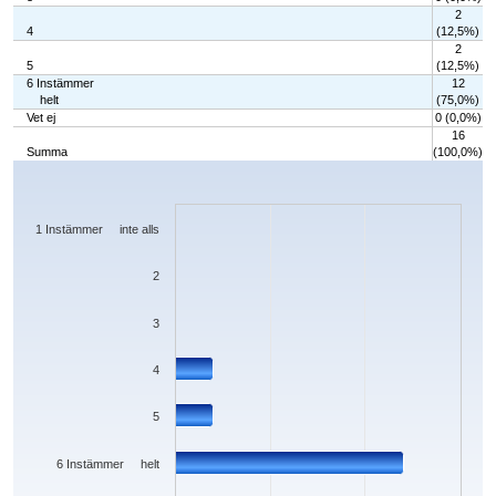
2
4
(12,5%)
2
5
(12,5%)
6 Instämmer
12
helt
(75,0%)
Vet ej
0 (0,0%)
16
Summa
(100,0%)
Chart
Bar chart with 7 bars.
The chart has 1 X axis displaying categories.
The chart has 1 Y axis displaying values. Data ranges from 0 to 12.
1 Instämmer inte alls
2
3
4
5
6 Instämmer helt