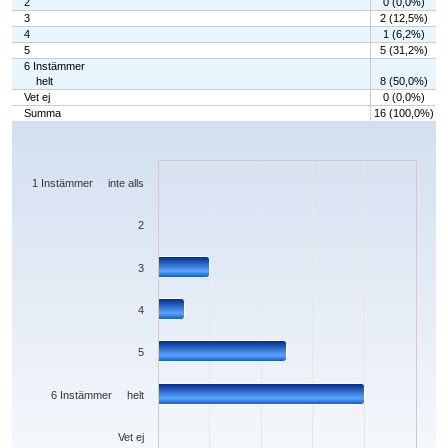
2
0 (0,0%)
3
2 (12,5%)
4
1 (6,2%)
5
5 (31,2%)
6 Instämmer
helt
8 (50,0%)
Vet ej
0 (0,0%)
Summa
16 (100,0%)
Chart
Bar chart with 7 bars.
The chart has 1 X axis displaying categories.
The chart has 1 Y axis displaying values. Data ranges from 0 to 8.
1 Instämmer inte alls
2
3
4
5
6 Instämmer helt
Vet ej