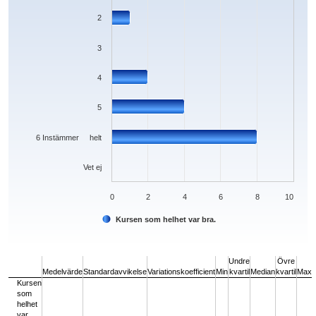
2
3
4
5
6 Instämmer helt
Vet ej
0
2
4
6
8
10
Kursen som helhet var bra.
End of interactive chart.
Undre
Övre
Medelvärde
Standardavvikelse
Variationskoefficient
Min
kvartil
Median
kvartil
Max
Kursen
som
helhet
var