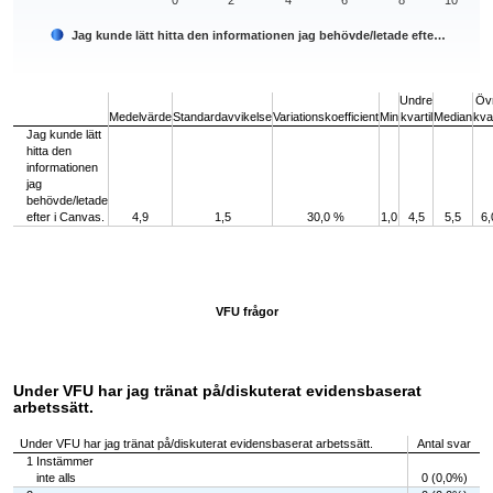
0
2
4
6
8
10
Jag kunde lätt hitta den informationen jag behövde/letade efte…
End of interactive chart.
Undre
Öv
Medelvärde
Standardavvikelse
Variationskoefficient
Min
kvartil
Median
kvar
Jag kunde lätt
hitta den
informationen
jag
behövde/letade
efter i Canvas.
4,9
1,5
30,0 %
1,0
4,5
5,5
6,
VFU frågor
Under VFU har jag tränat på/diskuterat evidensbaserat
arbetssätt.
Under VFU har jag tränat på/diskuterat evidensbaserat arbetssätt.
Antal svar
1 Instämmer
inte alls
0 (0,0%)