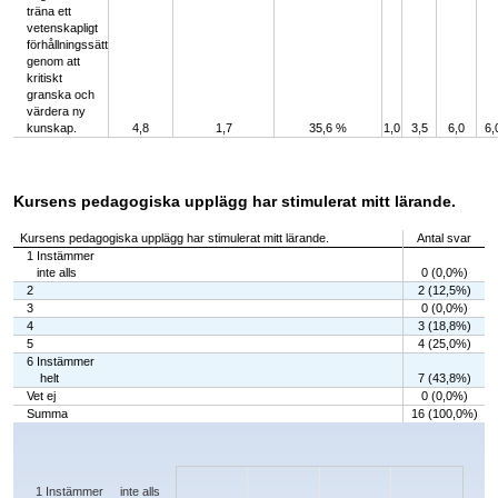
träna ett
vetenskapligt
förhållningssätt
genom att
kritiskt
granska och
värdera ny
kunskap.
4,8
1,7
35,6 %
1,0
3,5
6,0
6,
Kursens pedagogiska upplägg har stimulerat mitt lärande.
Kursens pedagogiska upplägg har stimulerat mitt lärande.
Antal svar
1 Instämmer
inte alls
0 (0,0%)
2
2 (12,5%)
3
0 (0,0%)
4
3 (18,8%)
5
4 (25,0%)
6 Instämmer
helt
7 (43,8%)
Vet ej
0 (0,0%)
Summa
16 (100,0%)
Chart
Bar chart with 7 bars.
The chart has 1 X axis displaying categories.
The chart has 1 Y axis displaying values. Data ranges from 0 to 7.
1 Instämmer inte alls