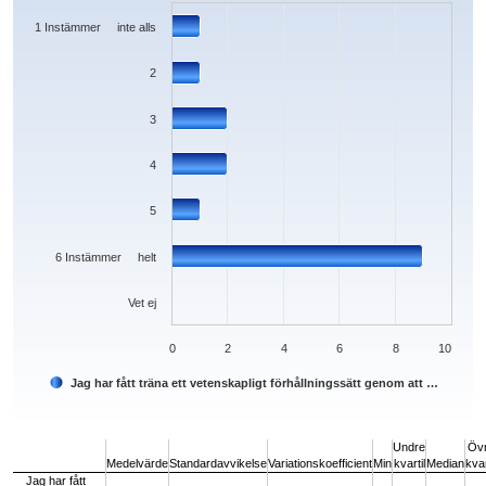
The chart has 1 X axis displaying categories.
The chart has 1 Y axis displaying values. Data ranges from 0 to 9.
1 Instämmer inte alls
2
3
4
5
6 Instämmer helt
Vet ej
0
2
4
6
8
10
Jag har fått träna ett vetenskapligt förhållningssätt genom att …
End of interactive chart.
Undre
Öv
Medelvärde
Standardavvikelse
Variationskoefficient
Min
kvartil
Median
kvar
Jag har fått