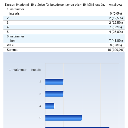
Kursen ökade min förståelse för betydelsen av ett etiskt förhållningssätt.
Antal svar
1 Instämmer
inte alls
0 (0,0%)
2
2 (12,5%)
3
2 (12,5%)
4
1 (6,2%)
5
4 (25,0%)
6 Instämmer
helt
7 (43,8%)
Vet ej
0 (0,0%)
Summa
16 (100,0%)
Chart
Bar chart with 7 bars.
The chart has 1 X axis displaying categories.
The chart has 1 Y axis displaying values. Data ranges from 0 to 7.
1 Instämmer inte alls
2
3
4
5