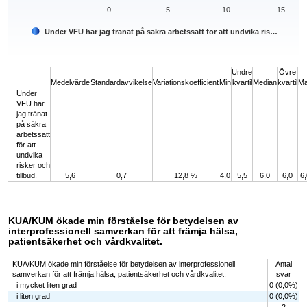
0
5
10
15
Under VFU har jag tränat på säkra arbetssätt för att undvika ris…
End of interactive chart.
Undre
Övre
Medelvärde
Standardavvikelse
Variationskoefficient
Min
kvartil
Median
kvartil
M
Under
VFU har
jag tränat
på säkra
arbetssätt
för att
undvika
risker och
tillbud.
5,6
0,7
12,8 %
4,0
5,5
6,0
6,0
6,
KUA/KUM ökade min förståelse för betydelsen av
interprofessionell samverkan för att främja hälsa,
patientsäkerhet och vårdkvalitet.
KUA/KUM ökade min förståelse för betydelsen av interprofessionell
Antal
samverkan för att främja hälsa, patientsäkerhet och vårdkvalitet.
svar
i mycket liten grad
0 (0,0%)
i liten grad
0 (0,0%)
2