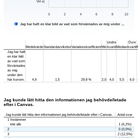
Vet ej
0
2
4
6
8
10
Jag har haft en klar bild av vad som förväntades av mig under …
End of interactive chart.
Undre
Övre
Medelvärde
Standardavvikelse
Variationskoefficient
Min
kvartil
Median
kvartil
Jag har haft
en klar bild
av vad som
förväntades
av mig
under den
här kursen.
4,9
1,5
29,8 %
2,0
4,0
5,5
6,0
Jag kunde lätt hitta den informationen jag behövde/letade
efter i Canvas.
Jag kunde lätt hitta den informationen jag behövde/letade efter i Canvas.
Antal svar
1 Instämmer
inte alls
1 (6,2%)
2
0 (0,0%)
3
2 (12,5%)