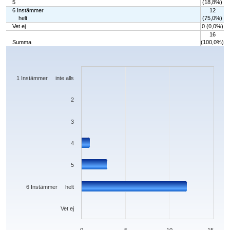
5
(18,8%)
6 Instämmer
12
helt
(75,0%)
Vet ej
0 (0,0%)
16
Summa
(100,0%)
Chart
Bar chart with 7 bars.
The chart has 1 X axis displaying categories.
The chart has 1 Y axis displaying values. Data ranges from 0 to 12.
1 Instämmer inte alls
2
3
4
5
6 Instämmer helt
Vet ej
0
5
10
15