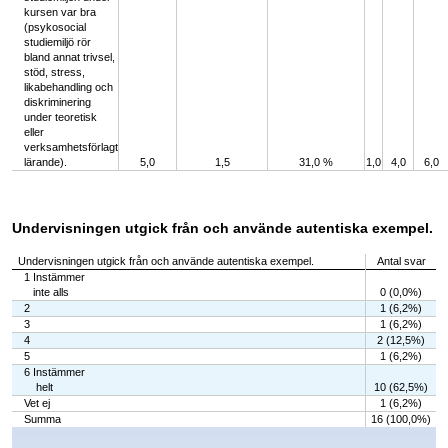
kursen var bra
(psykosocial
studiemiljö rör
bland annat trivsel,
stöd, stress,
likabehandling och
diskriminering
under teoretisk
eller
verksamhetsförlagt
lärande).
5,0
1,5
31,0 %
1,0
4,0
6,0
Undervisningen utgick från och använde autentiska exempel.
Undervisningen utgick från och använde autentiska exempel.
Antal svar
1 Instämmer
inte alls
0 (0,0%)
2
1 (6,2%)
3
1 (6,2%)
4
2 (12,5%)
5
1 (6,2%)
6 Instämmer
helt
10 (62,5%)
Vet ej
1 (6,2%)
Summa
16 (100,0%)
Chart