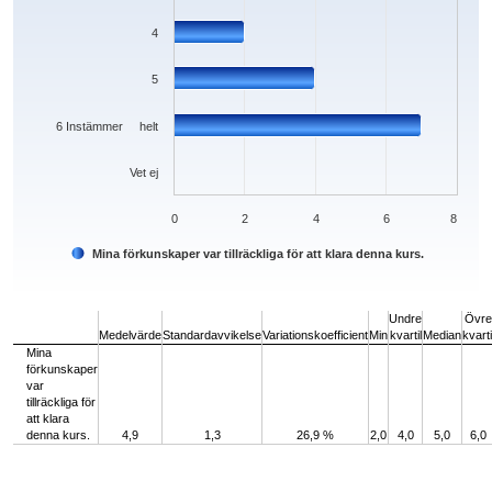
4
5
6 Instämmer helt
Vet ej
0
2
4
6
8
Mina förkunskaper var tillräckliga för att klara denna kurs.
End of interactive chart.
Undre
Övre
Medelvärde
Standardavvikelse
Variationskoefficient
Min
kvartil
Median
kvarti
Mina
förkunskaper
var
tillräckliga för
att klara
denna kurs.
4,9
1,3
26,9 %
2,0
4,0
5,0
6,0