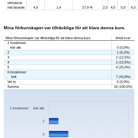
stimulerat
mitt lärande.
4,9
1,4
27,9 %
2,0
4,0
5,0
6,0
Mina förkunskaper var tillräckliga för att klara denna kurs.
Mina förkunskaper var tillräckliga för att klara denna kurs.
Antal svar
1 Instämmer
inte alls
0 (0,0%)
2
1 (6,2%)
3
2 (12,5%)
4
2 (12,5%)
5
4 (25,0%)
6 Instämmer
helt
7 (43,8%)
Vet ej
0 (0,0%)
Summa
16 (100,0%)
Chart
Bar chart with 7 bars.
The chart has 1 X axis displaying categories.
The chart has 1 Y axis displaying values. Data ranges from 0 to 7.
1 Instämmer inte alls
2
3