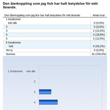
Den återkoppling som jag fick har haft betydelse för mitt
lärande.
Den återkoppling som jag fick har haft betydelse för mitt lärande.
Antal svar
1 Instämmer
inte alls
0 (0,0%)
2
0 (0,0%)
3
2 (12,5%)
4
3 (18,8%)
5
2 (12,5%)
6 Instämmer
helt
9 (56,2%)
Vet ej
0 (0,0%)
Summa
16 (100,0%)
Chart
Bar chart with 7 bars.
The chart has 1 X axis displaying categories.
The chart has 1 Y axis displaying values. Data ranges from 0 to 9.
1 Instämmer inte alls
2
3
4