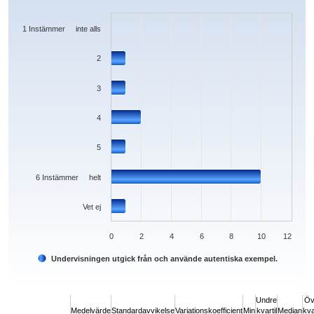
Bar chart with 7 bars.
The chart has 1 X axis displaying categories.
The chart has 1 Y axis displaying values. Data ranges from 0 to 10.
1 Instämmer inte alls
2
3
4
5
6 Instämmer helt
Vet ej
0
2
4
6
8
10
12
Undervisningen utgick från och använde autentiska exempel.
End of interactive chart.
Undre
Öv
Medelvärde
Standardavvikelse
Variationskoefficient
Min
kvartil
Median
kva