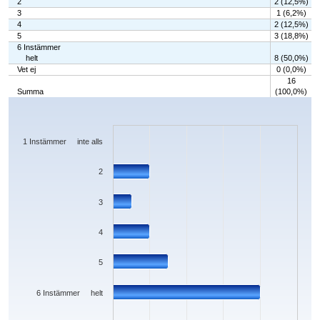
2
2 (12,5%)
3
1 (6,2%)
4
2 (12,5%)
5
3 (18,8%)
6 Instämmer
helt
8 (50,0%)
Vet ej
0 (0,0%)
16
Summa
(100,0%)
Chart
Bar chart with 7 bars.
The chart has 1 X axis displaying categories.
The chart has 1 Y axis displaying values. Data ranges from 0 to 8.
1 Instämmer inte alls
2
3
4
5
6 Instämmer helt