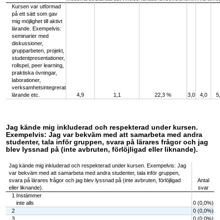
Kursen var utformad
på ett sätt som gav
mig möjlighet till aktivt
lärande. Exempelvis:
seminarier med
diskussioner,
grupparbeten, projekt,
studentpresentationer,
rollspel, peer learning,
praktiska övningar,
laborationer,
verksamhetsintegrerat
lärande etc.
4,9
1,1
22,3 %
3,0
4,0
5
Jag kände mig inkluderad och respekterad under kursen.
Exempelvis: Jag var bekväm med att samarbeta med andra
studenter, tala inför gruppen, svara på lärares frågor och jag
blev lyssnad på (inte avbruten, förlöjligad eller liknande).
Jag kände mig inkluderad och respekterad under kursen. Exempelvis: Jag
var bekväm med att samarbeta med andra studenter, tala inför gruppen,
svara på lärares frågor och jag blev lyssnad på (inte avbruten, förlöjligad
Antal
eller liknande).
svar
1 Instämmer
inte alls
0 (0,0%)
2
0 (0,0%)
3
0 (0,0%)