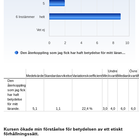
5
6 Instämmer helt
Vet ej
0
2
4
6
8
10
Den återkoppling som jag fick har haft betydelse för mitt läran…
End of interactive chart.
Undre
Övre
Medelvärde
Standardavvikelse
Variationskoefficient
Min
kvartil
Median
kvartil
Den
återkoppling
som jag fick
har haft
betydelse
för mitt
lärande.
5,1
1,1
22,4 %
3,0
4,0
6,0
6,0
Kursen ökade min förståelse för betydelsen av ett etiskt
förhållningssätt.