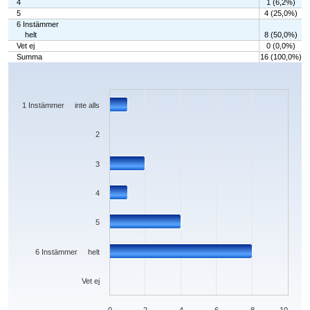
4
1 (6,2%)
5
4 (25,0%)
6 Instämmer
helt
8 (50,0%)
Vet ej
0 (0,0%)
Summa
16 (100,0%)
Chart
Bar chart with 7 bars.
The chart has 1 X axis displaying categories.
The chart has 1 Y axis displaying values. Data ranges from 0 to 8.
1 Instämmer inte alls
2
3
4
5
6 Instämmer helt
Vet ej