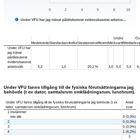
0
2
4
6
8
10
Under VFU har jag tränat på/diskuterat evidensbaserat arbetss…
End of interactive chart.
Undre
Öv
Medelvärde
Standardavvikelse
Variationskoefficient
Min
kvartil
Median
kvar
Under VFU har
jag tränat
på/diskuterat
evidensbaserat
arbetssätt.
5,2
1,0
20,2 %
3,0
5,0
5,5
6,
Under VFU fanns tillgång till de fysiska förutsättningarna jag
behövde (t ex dator, samtalsrum omklädningsrum, lunchrum).
Under VFU fanns tillgång till de fysiska förutsättningarna jag behövde (t ex
Antal
dator, samtalsrum omklädningsrum, lunchrum).
svar
1 Instämmer
inte alls
0 (0,0%)
2
0 (0,0%)
3
0 (0,0%)
4
1 (6,2%)
3