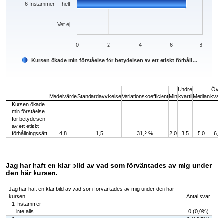
6 Instämmer helt
Vet ej
0
2
4
6
8
Kursen ökade min förståelse för betydelsen av ett etiskt förhåll…
End of interactive chart.
Undre
Öv
Medelvärde
Standardavvikelse
Variationskoefficient
Min
kvartil
Median
kva
Kursen ökade
min förståelse
för betydelsen
av ett etiskt
förhållningssätt.
4,8
1,5
31,2 %
2,0
3,5
5,0
6
Jag har haft en klar bild av vad som förväntades av mig under
den här kursen.
Jag har haft en klar bild av vad som förväntades av mig under den här
kursen.
Antal svar
1 Instämmer
inte alls
0 (0,0%)