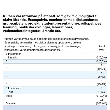
Kursen var utformad på ett sätt som gav mig möjlighet till
aktivt lärande. Exempelvis: seminarier med diskussioner,
grupparbeten, projekt, studentpresentationer, rollspel, peer
learning, praktiska övningar, laborationer,
verksamhetsintegrerat lärande etc.
Kursen var utformad på ett sätt som gav mig möjlighet till aktivt lärande.
Exempelvis: seminarier med diskussioner, grupparbeten, projekt,
studentpresentationer, rollspel, peer learning, praktiska övningar,
Antal
laborationer, verksamhetsintegrerat lärande etc.
svar
1 Instämmer
inte alls
0 (0,0%)
2
0 (0,0%)
2
3
(12,5%)
4
4
(25,0%)
4
5
(25,0%)
6 Instämmer
6
helt
(37,5%)
Vet ej
0 (0,0%)
16
Summa
(100,0%)
Chart