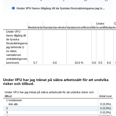
Under VFU fanns tillgång till de fysiska förutsättningarna jag b…
End of interactive chart.
Undre
Ö
Medelvärde
Standardavvikelse
Variationskoefficient
Min
kvartil
Median
kv
Under VFU
fanns tillgång till
de fysiska
förutsättningarna
jag behövde (t
ex dator,
samtalsrum
omklädningsrum,
lunchrum).
5,7
0,6
10,6 %
4,0
5,5
6,0
Under VFU har jag tränat på säkra arbetssätt för att undvika
risker och tillbud.
Under VFU har jag tränat på säkra arbetssätt för att undvika risker och
tillbud.
Antal svar
1 Instämmer
inte alls
0 (0,0%)
2
0 (0,0%)
3
0 (0,0%)