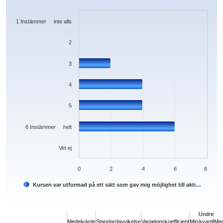
Bar chart with 7 bars.
The chart has 1 X axis displaying categories.
The chart has 1 Y axis displaying values. Data ranges from 0 to 6.
1 Instämmer inte alls
2
3
4
5
6 Instämmer helt
Vet ej
0
2
4
6
8
Kursen var utformad på ett sätt som gav mig möjlighet till akti…
End of interactive chart.
Undre
Medelvärde
Standardavvikelse
Variationskoefficient
Min
kvartil
Med