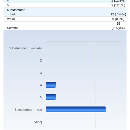
4
2 (12,5%)
5
2 (12,5%)
6 Instämmer
helt
12 (75,0%)
Vet ej
0 (0,0%)
16
Summa
(100,0%)
Chart
Bar chart with 7 bars.
The chart has 1 X axis displaying categories.
The chart has 1 Y axis displaying values. Data ranges from 0 to 12.
1 Instämmer inte alls
2
3
4
5
6 Instämmer helt
Vet ej