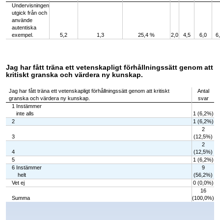
Undervisningen
utgick från och
använde
autentiska
exempel.
5,2
1,3
25,4 %
2,0
4,5
6,0
6
Jag har fått träna ett vetenskapligt förhållningssätt genom att
kritiskt granska och värdera ny kunskap.
Jag har fått träna ett vetenskapligt förhållningssätt genom att kritiskt
Antal
granska och värdera ny kunskap.
svar
1 Instämmer
inte alls
1 (6,2%)
2
1 (6,2%)
2
3
(12,5%)
2
4
(12,5%)
5
1 (6,2%)
6 Instämmer
9
helt
(56,2%)
Vet ej
0 (0,0%)
16
Summa
(100,0%)
Chart
Bar chart with 7 bars.