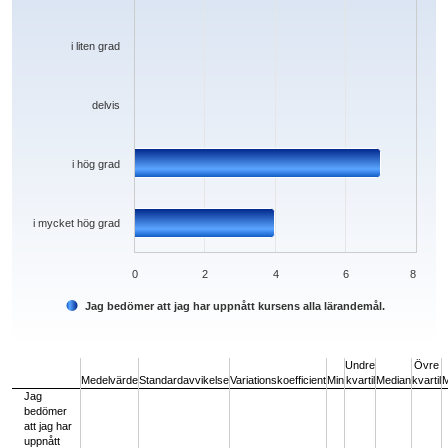
i liten grad
delvis
i hög grad
i mycket hög grad
0
2
4
6
8
Jag bedömer att jag har uppnått kursens alla lärandemål.
End of interactive chart.
Undre
Övre
Medelvärde
Standardavvikelse
Variationskoefficient
Min
kvartil
Median
kvartil
Jag
bedömer
att jag har
uppnått