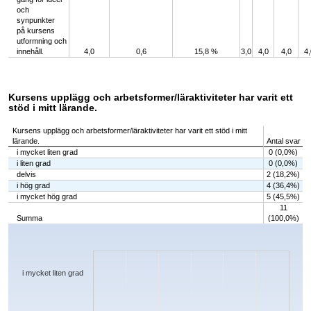
och
synpunkter
på kursens
utformning och
innehåll.
4,0
0,6
15,8 %
3,0
4,0
4,0
4,
Kursens upplägg och arbetsformer/läraktiviteter har varit ett
stöd i mitt lärande.
Kursens upplägg och arbetsformer/läraktiviteter har varit ett stöd i mitt
lärande.
Antal svar
i mycket liten grad
0 (0,0%)
i liten grad
0 (0,0%)
delvis
2 (18,2%)
i hög grad
4 (36,4%)
i mycket hög grad
5 (45,5%)
11
Summa
(100,0%)
Chart
Bar chart with 5 bars.
The chart has 1 X axis displaying categories.
The chart has 1 Y axis displaying values. Data ranges from 0 to 5.
i mycket liten grad