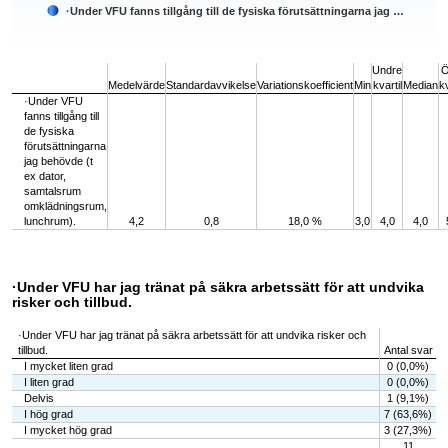
·Under VFU fanns tillgång till de fysiska förutsättningarna jag …
End of interactive chart.
Undre
Ö
Medelvärde
Standardavvikelse
Variationskoefficient
Min
kvartil
Median
kv
·Under VFU
fanns tillgång till
de fysiska
förutsättningarna
jag behövde (t
ex dator,
samtalsrum
omklädningsrum,
lunchrum).
4,2
0,8
18,0 %
3,0
4,0
4,0
·Under VFU har jag tränat på säkra arbetssätt för att undvika
risker och tillbud.
·Under VFU har jag tränat på säkra arbetssätt för att undvika risker och
tillbud.
Antal svar
I mycket liten grad
0 (0,0%)
I liten grad
0 (0,0%)
Delvis
1 (9,1%)
I hög grad
7 (63,6%)
I mycket hög grad
3 (27,3%)
11