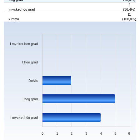
4
I mycket hög grad
(36,4%)
11
Summa
(100,0%)
Chart
Bar chart with 5 bars.
The chart has 1 X axis displaying categories.
The chart has 1 Y axis displaying values. Data ranges from 0 to 5.
I mycket liten grad
I liten grad
Delvis
I hög grad
I mycket hög grad
0
1
2
3
4
5
6