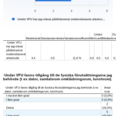
0
2
4
6
8
·Under VFU har jag tränat på/diskuterat evidensbaserat arbetss…
End of interactive chart.
Undre
Öv
Medelvärde
Standardavvikelse
Variationskoefficient
Min
kvartil
Median
kvar
·Under VFU
har jag tränat
på/diskuterat
evidensbaserat
arbetssätt.
4,4
0,5
11,6 %
4,0
4,0
4,0
5,
·Under VFU fanns tillgång till de fysiska förutsättningarna jag
behövde (t ex dator, samtalsrum omklädningsrum, lunchrum).
·Under VFU fanns tillgång till de fysiska förutsättningarna jag behövde (t ex
Antal
dator, samtalsrum omklädningsrum, lunchrum).
svar
I mycket liten grad
0 (0,0%)
I liten grad
0 (0,0%)
2
Delvis
(18,2%)
5
I hög grad
(45,5%)