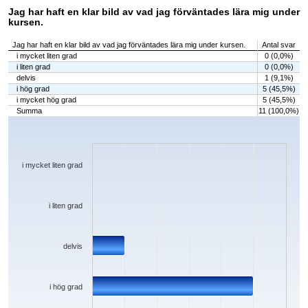
Jag har haft en klar bild av vad jag förväntades lära mig under
kursen.
Jag har haft en klar bild av vad jag förväntades lära mig under kursen.
Antal svar
i mycket liten grad
0 (0,0%)
i liten grad
0 (0,0%)
delvis
1 (9,1%)
i hög grad
5 (45,5%)
i mycket hög grad
5 (45,5%)
Summa
11 (100,0%)
Chart
Bar chart with 5 bars.
The chart has 1 X axis displaying categories.
The chart has 1 Y axis displaying values. Data ranges from 0 to 5.
i mycket liten grad
i liten grad
delvis
i hög grad