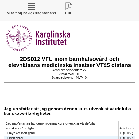
Visa/dölj navigeringsfönster
PDF
2DS012 VFU inom barnhälsovård och
elevhälsans medicinska insatser VT25 distans
Antal respondenter: 27
Antal svar: 11
Svarsfrekvens: 40,74 %
Jag uppfattar att jag genom denna kurs utvecklat värdefulla
kunskaper/färdigheter.
Jag uppfattar att jag genom denna kurs utvecklat värdefulla
kunskaper/färdigheter.
Antal svar
i mycket liten grad
0 (0,0%)
i liten grad
0 (0,0%)