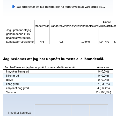
Jag uppfattar att jag genom denna kurs utvecklat värdefulla ku…
End of interactive chart.
Undre
Medelvärde
Standardavvikelse
Variationskoefficient
Min
kvartil
Med
Jag uppfattar att jag
genom denna kurs
utvecklat värdefulla
kunskaper/färdigheter.
4,6
0,5
10,9 %
4,0
4,0
5
Jag bedömer att jag har uppnått kursens alla lärandemål.
Jag bedömer att jag har uppnått kursens alla lärandemål.
Antal svar
i mycket liten grad
0 (0,0%)
i liten grad
0 (0,0%)
delvis
0 (0,0%)
i hög grad
7 (63,6%)
i mycket hög grad
4 (36,4%)
Summa
11 (100,0%)
Chart
Bar chart with 5 bars.
The chart has 1 X axis displaying categories.
The chart has 1 Y axis displaying values. Data ranges from 0 to 7.
i mycket liten grad