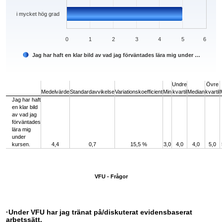
i mycket hög grad
0
1
2
3
4
5
6
Jag har haft en klar bild av vad jag förväntades lära mig under …
End of interactive chart.
Undre
Övre
Medelvärde
Standardavvikelse
Variationskoefficient
Min
kvartil
Median
kvartil
Jag har haft
en klar bild
av vad jag
förväntades
lära mig
under
kursen.
4,4
0,7
15,5 %
3,0
4,0
4,0
5,0
VFU - Frågor
·Under VFU har jag tränat på/diskuterat evidensbaserat
arbetssätt.