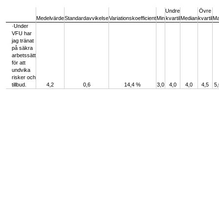
End of interactive chart.
Undre
Övre
Medelvärde
Standardavvikelse
Variationskoefficient
Min
kvartil
Median
kvartil
M
·Under
VFU har
jag tränat
på säkra
arbetssätt
för att
undvika
risker och
tillbud.
4,2
0,6
14,4 %
3,0
4,0
4,0
4,5
5,