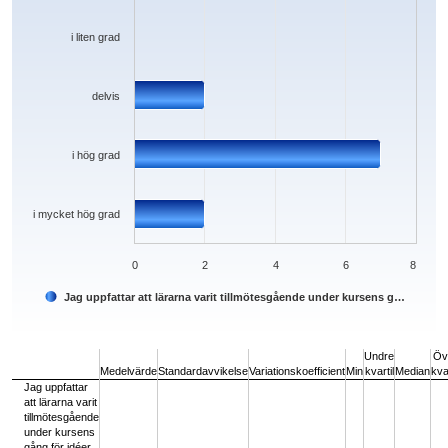
i liten grad
delvis
i hög grad
i mycket hög grad
0
2
4
6
8
Jag uppfattar att lärarna varit tillmötesgående under kursens g…
End of interactive chart.
Undre
Öv
Medelvärde
Standardavvikelse
Variationskoefficient
Min
kvartil
Median
kvar
Jag uppfattar
att lärarna varit
tillmötesgående
under kursens
gång för idéer