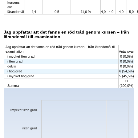
kursens
alla
lärandemål.
4,4
0,5
11,6 %
4,0
4,0
4,0
5,0
Jag uppfattar att det fanns en röd tråd genom kursen – från
lärandemål till examination.
Jag uppfattar att det fanns en röd tråd genom kursen – från lärandemål till
examination.
Antal svar
i mycket liten grad
0 (0,0%)
i liten grad
0 (0,0%)
delvis
0 (0,0%)
i hög grad
6 (54,5%)
i mycket hög grad
5 (45,5%)
11
Summa
(100,0%)
Chart
Bar chart with 5 bars.
The chart has 1 X axis displaying categories.
The chart has 1 Y axis displaying values. Data ranges from 0 to 6.
i mycket liten grad
i liten grad