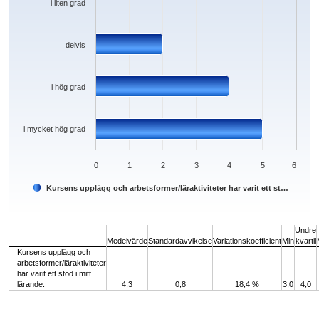
i liten grad
delvis
i hög grad
i mycket hög grad
0
1
2
3
4
5
6
Kursens upplägg och arbetsformer/läraktiviteter har varit ett st…
End of interactive chart.
Undre
Medelvärde
Standardavvikelse
Variationskoefficient
Min
kvartil
Kursens upplägg och
arbetsformer/läraktiviteter
har varit ett stöd i mitt
lärande.
4,3
0,8
18,4 %
3,0
4,0