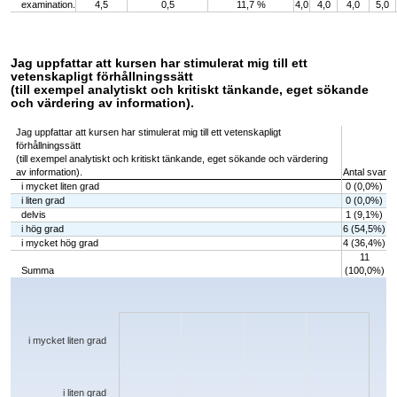
examination.
4,5
0,5
11,7 %
4,0
4,0
4,0
5,0
Jag uppfattar att kursen har stimulerat mig till ett
vetenskapligt förhållningssätt
(till exempel analytiskt och kritiskt tänkande, eget sökande
och värdering av information).
Jag uppfattar att kursen har stimulerat mig till ett vetenskapligt
förhållningssätt
(till exempel analytiskt och kritiskt tänkande, eget sökande och värdering
av information).
Antal svar
i mycket liten grad
0 (0,0%)
i liten grad
0 (0,0%)
delvis
1 (9,1%)
i hög grad
6 (54,5%)
i mycket hög grad
4 (36,4%)
11
Summa
(100,0%)
Chart
Bar chart with 5 bars.
The chart has 1 X axis displaying categories.
The chart has 1 Y axis displaying values. Data ranges from 0 to 6.
i mycket liten grad
i liten grad