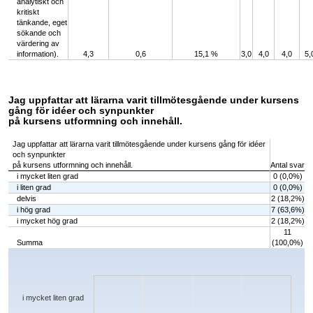
analytiskt och
kritiskt
tänkande, eget
sökande och
värdering av
information).
4,3
0,6
15,1 %
3,0
4,0
4,0
5,
Jag uppfattar att lärarna varit tillmötesgående under kursens
gång för idéer och synpunkter
på kursens utformning och innehåll.
Jag uppfattar att lärarna varit tillmötesgående under kursens gång för idéer
och synpunkter
på kursens utformning och innehåll.
Antal svar
i mycket liten grad
0 (0,0%)
i liten grad
0 (0,0%)
delvis
2 (18,2%)
i hög grad
7 (63,6%)
i mycket hög grad
2 (18,2%)
11
Summa
(100,0%)
Chart
Bar chart with 5 bars.
The chart has 1 X axis displaying categories.
The chart has 1 Y axis displaying values. Data ranges from 0 to 7.
i mycket liten grad