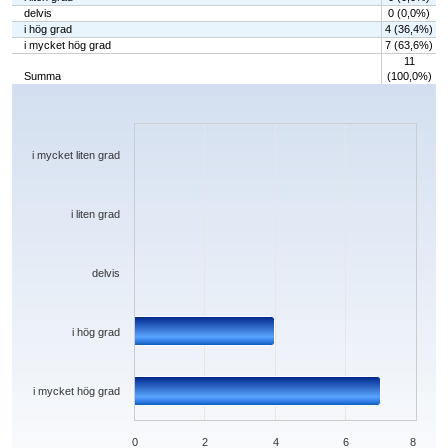
delvis
0 (0,0%)
i hög grad
4 (36,4%)
i mycket hög grad
7 (63,6%)
11
Summa
(100,0%)
Chart
Bar chart with 5 bars.
The chart has 1 X axis displaying categories.
The chart has 1 Y axis displaying values. Data ranges from 0 to 7.
i mycket liten grad
i liten grad
delvis
i hög grad
i mycket hög grad
0
2
4
6
8