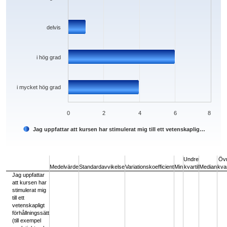
delvis
i hög grad
i mycket hög grad
0
2
4
6
8
Jag uppfattar att kursen har stimulerat mig till ett vetenskaplig…
End of interactive chart.
Undre
Öv
Medelvärde
Standardavvikelse
Variationskoefficient
Min
kvartil
Median
kvar
Jag uppfattar
att kursen har
stimulerat mig
till ett
vetenskapligt
förhållningssätt
(till exempel