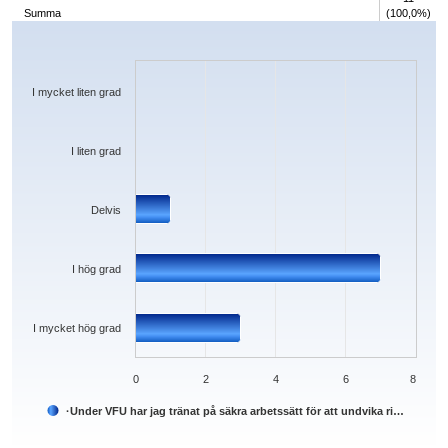
Summa
(100,0%)
Chart
Bar chart with 5 bars.
The chart has 1 X axis displaying categories.
The chart has 1 Y axis displaying values. Data ranges from 0 to 7.
I mycket liten grad
I liten grad
Delvis
I hög grad
I mycket hög grad
0
2
4
6
8
·Under VFU har jag tränat på säkra arbetssätt för att undvika ri…