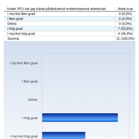
·Under VFU har jag tränat på/diskuterat evidensbaserat arbetssätt.
Antal svar
I mycket liten grad
0 (0,0%)
I liten grad
0 (0,0%)
Delvis
0 (0,0%)
I hög grad
7 (63,6%)
I mycket hög grad
4 (36,4%)
Summa
11 (100,0%)
Chart
Bar chart with 5 bars.
The chart has 1 X axis displaying categories.
The chart has 1 Y axis displaying values. Data ranges from 0 to 7.
I mycket liten grad
I liten grad
Delvis
I hög grad
I mycket hög grad