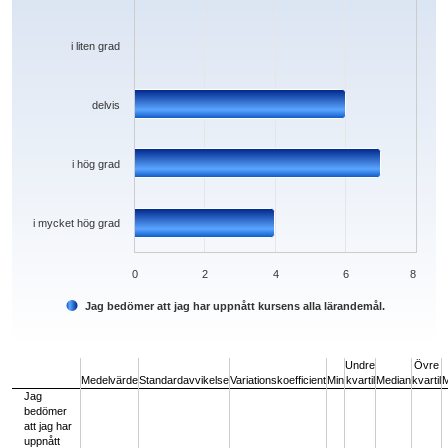
i liten grad
delvis
i hög grad
i mycket hög grad
0
2
4
6
8
Jag bedömer att jag har uppnått kursens alla lärandemål.
End of interactive chart.
Undre
Övre
Medelvärde
Standardavvikelse
Variationskoefficient
Min
kvartil
Median
kvartil
Jag
bedömer
att jag har
uppnått