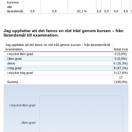
kursens
alla
lärandemål.
3,9
0,8
20,1 %
3,0
3,0
4,0
4,0
Jag uppfattar att det fanns en röd tråd genom kursen – från
lärandemål till examination.
Jag uppfattar att det fanns en röd tråd genom kursen – från lärandemål till
examination.
Antal svar
i mycket liten grad
0 (0,0%)
i liten grad
0 (0,0%)
delvis
6 (35,3%)
i hög grad
8 (47,1%)
i mycket hög grad
3 (17,6%)
17
Summa
(100,0%)
Chart
Bar chart with 5 bars.
The chart has 1 X axis displaying categories.
The chart has 1 Y axis displaying values. Data ranges from 0 to 8.
i mycket liten grad
i liten grad