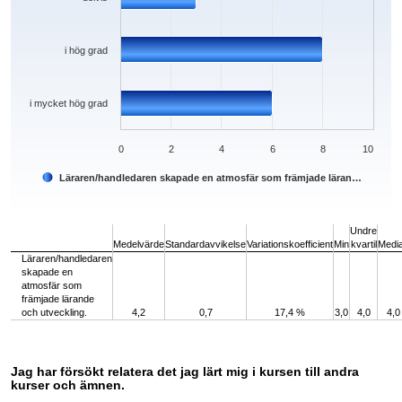
i hög grad
i mycket hög grad
0
2
4
6
8
10
Läraren/handledaren skapade en atmosfär som främjade läran…
End of interactive chart.
Undre
Medelvärde
Standardavvikelse
Variationskoefficient
Min
kvartil
Medi
Läraren/handledaren
skapade en
atmosfär som
främjade lärande
och utveckling.
4,2
0,7
17,4 %
3,0
4,0
4,0
Jag har försökt relatera det jag lärt mig i kursen till andra
kurser och ämnen.