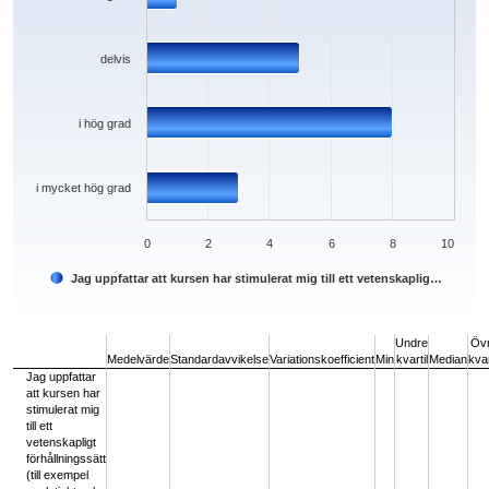
delvis
i hög grad
i mycket hög grad
0
2
4
6
8
10
Jag uppfattar att kursen har stimulerat mig till ett vetenskaplig…
End of interactive chart.
Undre
Öv
Medelvärde
Standardavvikelse
Variationskoefficient
Min
kvartil
Median
kvar
Jag uppfattar
att kursen har
stimulerat mig
till ett
vetenskapligt
förhållningssätt
(till exempel