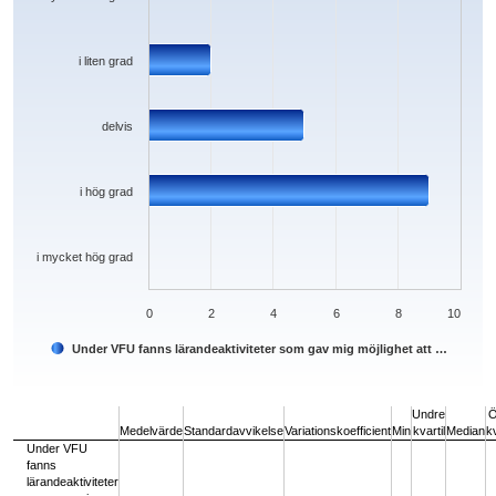
i liten grad
delvis
i hög grad
i mycket hög grad
0
2
4
6
8
10
Under VFU fanns lärandeaktiviteter som gav mig möjlighet att …
End of interactive chart.
Undre
Ö
Medelvärde
Standardavvikelse
Variationskoefficient
Min
kvartil
Median
kv
Under VFU
fanns
lärandeaktiviteter