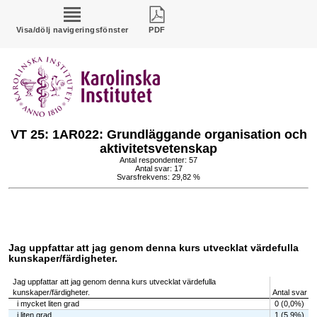
Visa/dölj navigeringsfönster
PDF
VT 25: 1AR022: Grundläggande organisation och
aktivitetsvetenskap
Antal respondenter: 57
Antal svar: 17
Svarsfrekvens: 29,82 %
Jag uppfattar att jag genom denna kurs utvecklat värdefulla
kunskaper/färdigheter.
Jag uppfattar att jag genom denna kurs utvecklat värdefulla
kunskaper/färdigheter.
Antal svar
i mycket liten grad
0 (0,0%)
i liten grad
1 (5,9%)