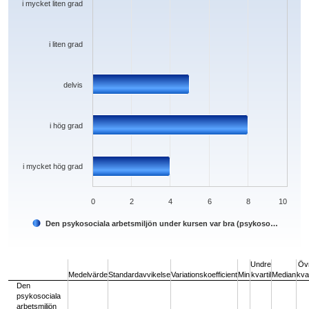
i mycket liten grad
i liten grad
delvis
i hög grad
i mycket hög grad
0
2
4
6
8
10
Den psykosociala arbetsmiljön under kursen var bra (psykoso…
End of interactive chart.
Undre
Öv
Medelvärde
Standardavvikelse
Variationskoefficient
Min
kvartil
Median
kvar
Den
psykosociala
arbetsmiljön