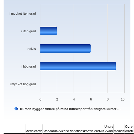
The chart has 1 X axis displaying categories.
The chart has 1 Y axis displaying values. Data ranges from 0 to 9.
i mycket liten grad
i liten grad
delvis
i hög grad
i mycket hög grad
0
2
4
6
8
10
Kursen byggde vidare på mina kunskaper från tidigare kurser …
End of interactive chart.
Undre
Övre
Medelvärde
Standardavvikelse
Variationskoefficient
Min
kvartil
Median
kvartil