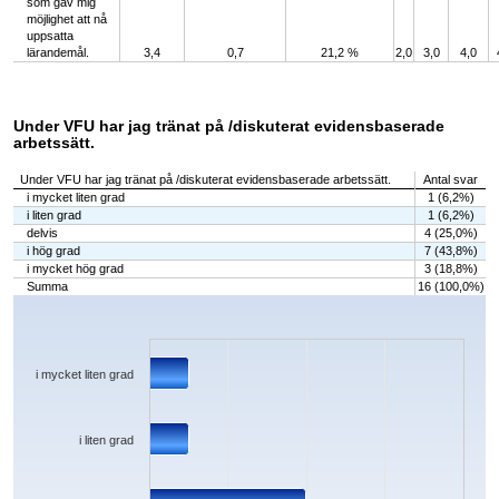
som gav mig
möjlighet att nå
uppsatta
lärandemål.
3,4
0,7
21,2 %
2,0
3,0
4,0
Under VFU har jag tränat på /diskuterat evidensbaserade
arbetssätt.
Under VFU har jag tränat på /diskuterat evidensbaserade arbetssätt.
Antal svar
i mycket liten grad
1 (6,2%)
i liten grad
1 (6,2%)
delvis
4 (25,0%)
i hög grad
7 (43,8%)
i mycket hög grad
3 (18,8%)
Summa
16 (100,0%)
Chart
Bar chart with 5 bars.
The chart has 1 X axis displaying categories.
The chart has 1 Y axis displaying values. Data ranges from 1 to 7.
i mycket liten grad
i liten grad