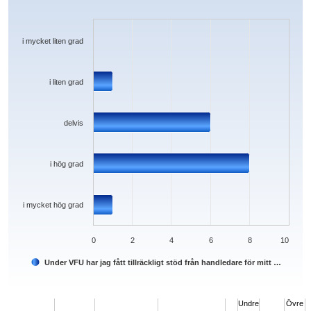
Bar chart with 5 bars.
The chart has 1 X axis displaying categories.
The chart has 1 Y axis displaying values. Data ranges from 0 to 8.
i mycket liten grad
i liten grad
delvis
i hög grad
i mycket hög grad
0
2
4
6
8
10
Under VFU har jag fått tillräckligt stöd från handledare för mitt …
End of interactive chart.
Undre
Övre