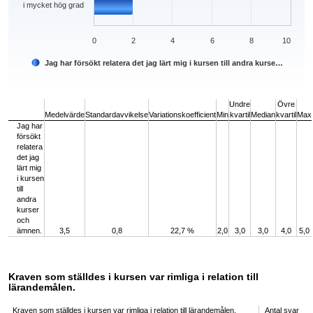
i mycket hög grad
0
2
4
6
8
10
Jag har försökt relatera det jag lärt mig i kursen till andra kurse…
End of interactive chart.
Undre
Övre
Medelvärde
Standardavvikelse
Variationskoefficient
Min
kvartil
Median
kvartil
Max
Jag har
försökt
relatera
det jag
lärt mig
i kursen
till
andra
kurser
och
ämnen.
3,5
0,8
22,7 %
2,0
3,0
3,0
4,0
5,0
Kraven som ställdes i kursen var rimliga i relation till
lärandemålen.
Kraven som ställdes i kursen var rimliga i relation till lärandemålen.
Antal svar