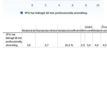
0
2
4
6
8
10
VFU har bidragit till min professionella utveckling.
End of interactive chart.
Undre
Övr
Medelvärde
Standardavvikelse
Variationskoefficient
Min
kvartil
Median
kvarti
VFU har
bidragit till min
professionella
utveckling.
3,6
0,7
20,4 %
2,0
3,0
4,0
4,0