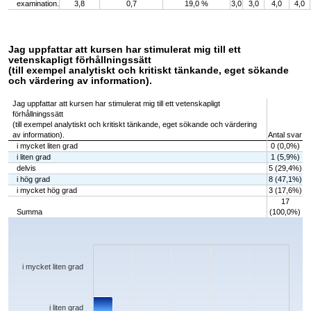
examination.
3,8
0,7
19,0 %
3,0
3,0
4,0
4,0
Jag uppfattar att kursen har stimulerat mig till ett
vetenskapligt förhållningssätt
(till exempel analytiskt och kritiskt tänkande, eget sökande
och värdering av information).
Jag uppfattar att kursen har stimulerat mig till ett vetenskapligt
förhållningssätt
(till exempel analytiskt och kritiskt tänkande, eget sökande och värdering
av information).
Antal svar
i mycket liten grad
0 (0,0%)
i liten grad
1 (5,9%)
delvis
5 (29,4%)
i hög grad
8 (47,1%)
i mycket hög grad
3 (17,6%)
17
Summa
(100,0%)
Chart
Bar chart with 5 bars.
The chart has 1 X axis displaying categories.
The chart has 1 Y axis displaying values. Data ranges from 0 to 8.
i mycket liten grad
i liten grad