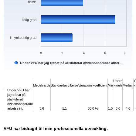
delvis
i hög grad
i mycket hög grad
0
2
4
6
8
Under VFU har jag tränat på /diskuterat evidensbaserade arbet…
End of interactive chart.
Undre
Medelvärde
Standardavvikelse
Variationskoefficient
Min
kvartil
Median
k
Under VFU har
jag tränat på
/diskuterat
evidensbaserade
arbetssätt.
3,6
1,1
30,0 %
1,0
3,0
4,0
VFU har bidragit till min professionella utveckling.