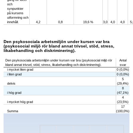
och
synpunkter
på kursens
utformning och
innehåll.
4,2
0,8
19,6 %
3,0
4,0
4,0
5,
Den psykosociala arbetsmiljön under kursen var bra
(psykosocial miljö rör bland annat trivsel, stöd, stress,
likabehandling och diskriminering).
Den psykosociala arbetsmiljön under kursen var bra (psykosocial miljö rör
Antal
bland annat trivsel, stöd, stress, likabehandling och diskriminering).
svar
i mycket liten grad
0 (0,0%)
i liten grad
0 (0,0%)
5
delvis
(29,4%)
8
i hög grad
(47,1%)
4
i mycket hög grad
(23,5%)
17
Summa
(100,0%)
Chart
Bar chart with 5 bars.
The chart has 1 X axis displaying categories.
The chart has 1 Y axis displaying values. Data ranges from 0 to 8.