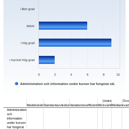
i liten grad
delvis
i hög grad
i mycket hög grad
0
2
4
6
8
10
Administration och information under kursen har fungerat väl.
End of interactive chart.
Undre
Övr
Medelvärde
Standardavvikelse
Variationskoefficient
Min
kvartil
Median
kvart
Administration
och
information
under kursen
har fungerat