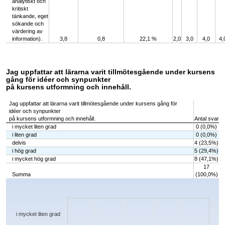
analytiskt och
kritiskt
tänkande, eget
sökande och
värdering av
information).
3,8
0,8
22,1 %
2,0
3,0
4,0
4,
Jag uppfattar att lärarna varit tillmötesgående under kursens
gång för idéer och synpunkter
på kursens utformning och innehåll.
Jag uppfattar att lärarna varit tillmötesgående under kursens gång för
idéer och synpunkter
på kursens utformning och innehåll.
Antal svar
i mycket liten grad
0 (0,0%)
i liten grad
0 (0,0%)
delvis
4 (23,5%)
i hög grad
5 (29,4%)
i mycket hög grad
8 (47,1%)
17
Summa
(100,0%)
Chart
Bar chart with 5 bars.
The chart has 1 X axis displaying categories.
The chart has 1 Y axis displaying values. Data ranges from 0 to 8.
i mycket liten grad