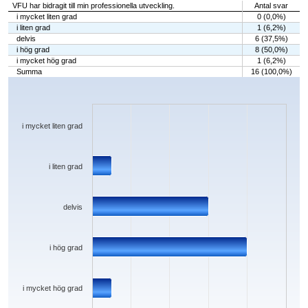
VFU har bidragit till min professionella utveckling.
Antal svar
i mycket liten grad
0 (0,0%)
i liten grad
1 (6,2%)
delvis
6 (37,5%)
i hög grad
8 (50,0%)
i mycket hög grad
1 (6,2%)
Summa
16 (100,0%)
Chart
Bar chart with 5 bars.
The chart has 1 X axis displaying categories.
The chart has 1 Y axis displaying values. Data ranges from 0 to 8.
i mycket liten grad
i liten grad
delvis
i hög grad
i mycket hög grad