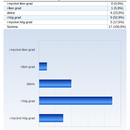
i mycket liten grad
0 (0,0%)
i liten grad
1 (5,9%)
delvis
4 (23,5%)
i hög grad
9 (52,9%)
i mycket hög grad
3 (17,6%)
Summa
17 (100,0%)
Chart
Bar chart with 5 bars.
The chart has 1 X axis displaying categories.
The chart has 1 Y axis displaying values. Data ranges from 0 to 9.
i mycket liten grad
i liten grad
delvis
i hög grad
i mycket hög grad