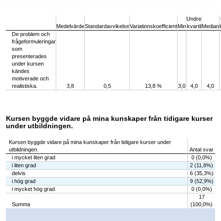
End of interactive chart.
Undre
Medelvärde
Standardavvikelse
Variationskoefficient
Min
kvartil
Median
De problem och
frågeformuleringar
som
presenterades
under kursen
kändes
motiverade och
realistiska.
3,8
0,5
13,8 %
3,0
4,0
4,0
Kursen byggde vidare på mina kunskaper från tidigare kurser
under utbildningen.
Kursen byggde vidare på mina kunskaper från tidigare kurser under
utbildningen.
Antal svar
i mycket liten grad
0 (0,0%)
i liten grad
2 (11,8%)
delvis
6 (35,3%)
i hög grad
9 (52,9%)
i mycket hög grad
0 (0,0%)
17
Summa
(100,0%)
Chart
Bar chart with 5 bars.