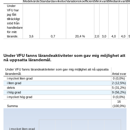
Medelvärde
Standardavvikelse
Variationskoefficient
Min
kvartil
Median
kvartil
M
Under
VFU har
jag fått
tillräckligt
stöd från
handledare
för mitt
lärande.
3,6
0,7
20,4 %
2,0
3,0
4,0
4,0
5
Under VFU fanns lärandeaktiviteter som gav mig möjlighet att
nå uppsatta lärandemål.
Under VFU fanns lärandeaktiviteter som gav mig möjlighet att nå uppsatta
lärandemål.
Antal svar
i mycket liten grad
0 (0,0%)
i liten grad
2 (12,5%)
delvis
5 (31,2%)
i hög grad
9 (56,2%)
i mycket hög grad
0 (0,0%)
16
Summa
(100,0%)
Chart
Bar chart with 5 bars.
The chart has 1 X axis displaying categories.
The chart has 1 Y axis displaying values. Data ranges from 0 to 9.
i mycket liten grad