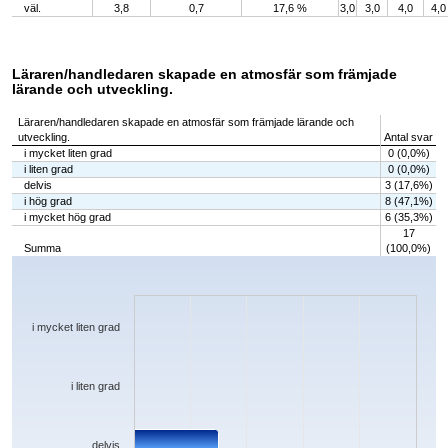
väl.
3,8
0,7
17,6 %
3,0
3,0
4,0
4,0
Läraren/handledaren skapade en atmosfär som främjade
lärande och utveckling.
Läraren/handledaren skapade en atmosfär som främjade lärande och
utveckling.
Antal svar
i mycket liten grad
0 (0,0%)
i liten grad
0 (0,0%)
delvis
3 (17,6%)
i hög grad
8 (47,1%)
i mycket hög grad
6 (35,3%)
17
Summa
(100,0%)
Chart
Bar chart with 5 bars.
The chart has 1 X axis displaying categories.
The chart has 1 Y axis displaying values. Data ranges from 0 to 8.
i mycket liten grad
i liten grad
delvis