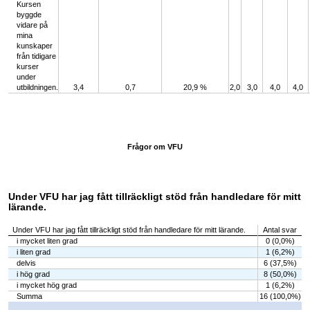
Kursen
byggde
vidare på
mina
kunskaper
från tidigare
kurser
under
utbildningen.
3,4
0,7
20,9 %
2,0
3,0
4,0
4,0
Frågor om VFU
Under VFU har jag fått tillräckligt stöd från handledare för mitt
lärande.
Under VFU har jag fått tillräckligt stöd från handledare för mitt lärande.
Antal svar
i mycket liten grad
0 (0,0%)
i liten grad
1 (6,2%)
delvis
6 (37,5%)
i hög grad
8 (50,0%)
i mycket hög grad
1 (6,2%)
Summa
16 (100,0%)
Chart