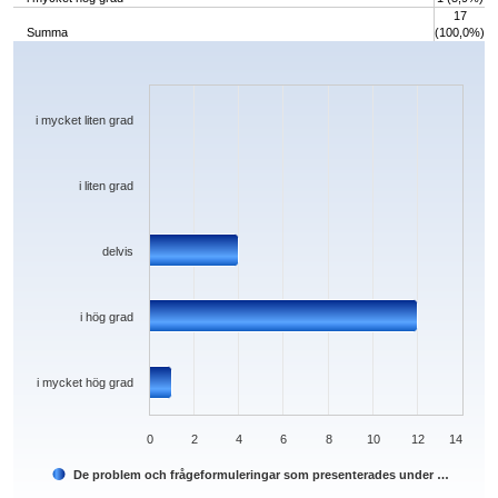
17
Summa
(100,0%)
Chart
Bar chart with 5 bars.
The chart has 1 X axis displaying categories.
The chart has 1 Y axis displaying values. Data ranges from 0 to 12.
i mycket liten grad
i liten grad
delvis
i hög grad
i mycket hög grad
0
2
4
6
8
10
12
14
De problem och frågeformuleringar som presenterades under …