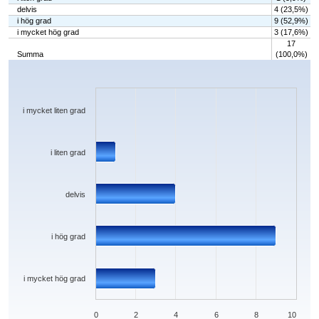
delvis
4 (23,5%)
i hög grad
9 (52,9%)
i mycket hög grad
3 (17,6%)
17
Summa
(100,0%)
Chart
Bar chart with 5 bars.
The chart has 1 X axis displaying categories.
The chart has 1 Y axis displaying values. Data ranges from 0 to 9.
i mycket liten grad
i liten grad
delvis
i hög grad
i mycket hög grad
0
2
4
6
8
10