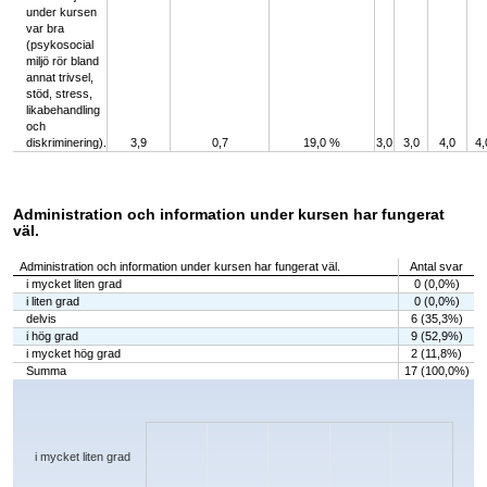
under kursen
var bra
(psykosocial
miljö rör bland
annat trivsel,
stöd, stress,
likabehandling
och
diskriminering).
3,9
0,7
19,0 %
3,0
3,0
4,0
4,
Administration och information under kursen har fungerat
väl.
Administration och information under kursen har fungerat väl.
Antal svar
i mycket liten grad
0 (0,0%)
i liten grad
0 (0,0%)
delvis
6 (35,3%)
i hög grad
9 (52,9%)
i mycket hög grad
2 (11,8%)
Summa
17 (100,0%)
Chart
Bar chart with 5 bars.
The chart has 1 X axis displaying categories.
The chart has 1 Y axis displaying values. Data ranges from 0 to 9.
i mycket liten grad