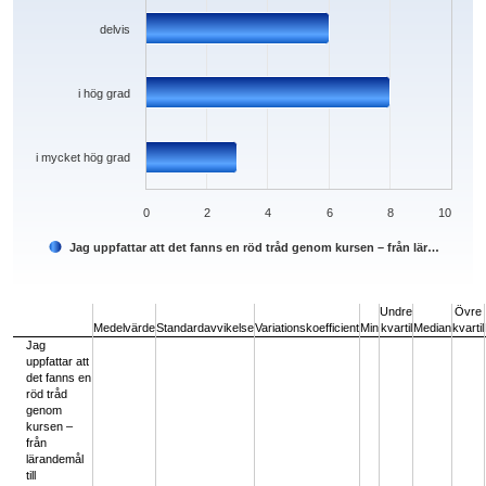
delvis
i hög grad
i mycket hög grad
0
2
4
6
8
10
Jag uppfattar att det fanns en röd tråd genom kursen – från lär…
End of interactive chart.
Undre
Övre
Medelvärde
Standardavvikelse
Variationskoefficient
Min
kvartil
Median
kvartil
Jag
uppfattar att
det fanns en
röd tråd
genom
kursen –
från
lärandemål
till