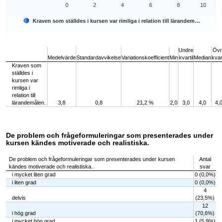
0
2
4
6
8
10
Kraven som ställdes i kursen var rimliga i relation till lärandem…
End of interactive chart.
Undre
Övr
Medelvärde
Standardavvikelse
Variationskoefficient
Min
kvartil
Median
kvart
Kraven som
ställdes i
kursen var
rimliga i
relation till
lärandemålen.
3,8
0,8
21,2 %
2,0
3,0
4,0
4,
De problem och frågeformuleringar som presenterades under
kursen kändes motiverade och realistiska.
De problem och frågeformuleringar som presenterades under kursen
Antal
kändes motiverade och realistiska.
svar
i mycket liten grad
0 (0,0%)
i liten grad
0 (0,0%)
4
delvis
(23,5%)
12
i hög grad
(70,6%)
i mycket hög grad
1 (5,9%)