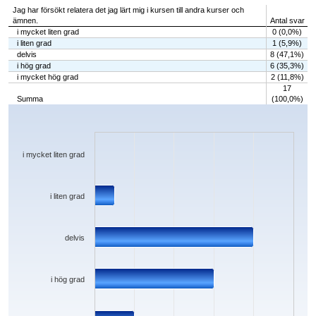
Jag har försökt relatera det jag lärt mig i kursen till andra kurser och
ämnen.
Antal svar
i mycket liten grad
0 (0,0%)
i liten grad
1 (5,9%)
delvis
8 (47,1%)
i hög grad
6 (35,3%)
i mycket hög grad
2 (11,8%)
17
Summa
(100,0%)
Chart
Bar chart with 5 bars.
The chart has 1 X axis displaying categories.
The chart has 1 Y axis displaying values. Data ranges from 0 to 8.
i mycket liten grad
i liten grad
delvis
i hög grad