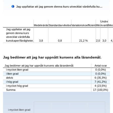
Jag uppfattar att jag genom denna kurs utvecklat värdefulla ku…
End of interactive chart.
Undre
Medelvärde
Standardavvikelse
Variationskoefficient
Min
kvartil
Med
Jag uppfattar att jag
genom denna kurs
utvecklat värdefulla
kunskaper/färdigheter.
3,8
0,8
21,2 %
2,0
3,0
4
Jag bedömer att jag har uppnått kursens alla lärandemål.
Jag bedömer att jag har uppnått kursens alla lärandemål.
Antal svar
i mycket liten grad
0 (0,0%)
i liten grad
0 (0,0%)
delvis
6 (35,3%)
i hög grad
7 (41,2%)
i mycket hög grad
4 (23,5%)
Summa
17 (100,0%)
Chart
Bar chart with 5 bars.
The chart has 1 X axis displaying categories.
The chart has 1 Y axis displaying values. Data ranges from 0 to 7.
i mycket liten grad