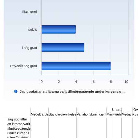
i liten grad
delvis
i hög grad
i mycket hög grad
0
2
4
6
8
10
Jag uppfattar att lärarna varit tillmötesgående under kursens g…
End of interactive chart.
Undre
Öv
Medelvärde
Standardavvikelse
Variationskoefficient
Min
kvartil
Median
kvar
Jag uppfattar
att lärarna varit
tillmötesgående
under kursens
gång för idéer