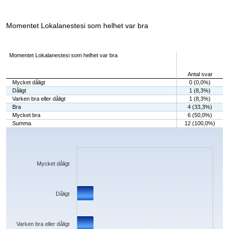
Momentet Lokalanestesi som helhet var bra
Momentet Lokalanestesi som helhet var bra
Antal svar
Mycket dåligt
0 (0,0%)
Dåligt
1 (8,3%)
Varken bra eller dåligt
1 (8,3%)
Bra
4 (33,3%)
Mycket bra
6 (50,0%)
Summa
12 (100,0%)
Chart
Bar chart with 5 bars.
The chart has 1 X axis displaying categories.
The chart has 1 Y axis displaying values. Data ranges from 0 to 6.
Mycket dåligt
Dåligt
Varken bra eller dåligt