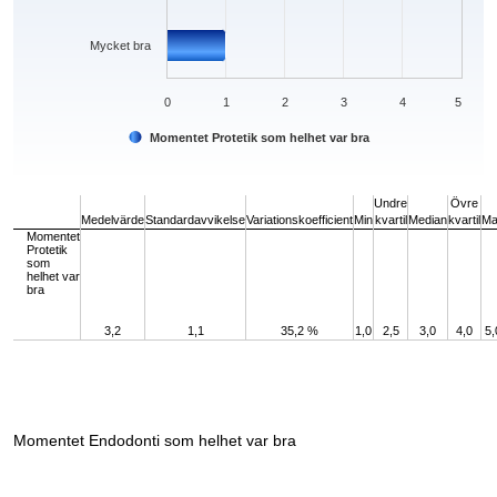
Mycket bra
0
1
2
3
4
5
Momentet Protetik som helhet var bra
End of interactive chart.
Undre
Övre
Medelvärde
Standardavvikelse
Variationskoefficient
Min
kvartil
Median
kvartil
Ma
Momentet
Protetik
som
helhet var
bra
3,2
1,1
35,2 %
1,0
2,5
3,0
4,0
5,
Momentet Endodonti som helhet var bra