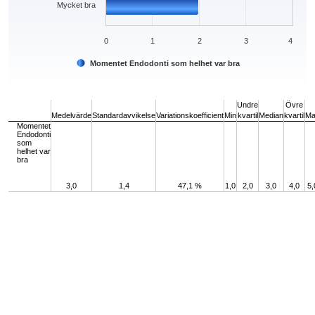
Mycket bra
0
1
2
3
4
Momentet Endodonti som helhet var bra
End of interactive chart.
Undre
Övre
Medelvärde
Standardavvikelse
Variationskoefficient
Min
kvartil
Median
kvartil
Ma
Momentet
Endodonti
som
helhet var
bra
3,0
1,4
47,1 %
1,0
2,0
3,0
4,0
5,