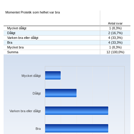
Momentet Protetik som helhet var bra
Antal svar
Mycket dåligt
1 (8,3%)
Dåligt
2 (16,7%)
Varken bra eller dåligt
4 (33,3%)
Bra
4 (33,3%)
Mycket bra
1 (8,3%)
Summa
12 (100,0%)
Chart
Bar chart with 5 bars.
The chart has 1 X axis displaying categories.
The chart has 1 Y axis displaying values. Data ranges from 1 to 4.
Mycket dåligt
Dåligt
Varken bra eller dåligt
Bra