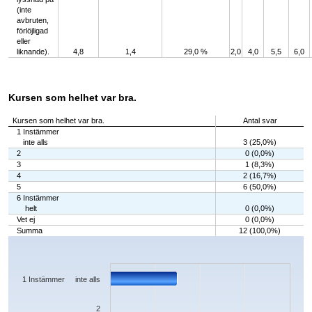
(inte
avbruten,
förlöjligad
eller
liknande).
4,8
1,4
29,0 %
2,0
4,0
5,5
6,0
Kursen som helhet var bra.
Kursen som helhet var bra.
Antal svar
1 Instämmer
inte alls
3 (25,0%)
2
0 (0,0%)
3
1 (8,3%)
4
2 (16,7%)
5
6 (50,0%)
6 Instämmer
helt
0 (0,0%)
Vet ej
0 (0,0%)
Summa
12 (100,0%)
Chart
Bar chart with 7 bars.
The chart has 1 X axis displaying categories.
The chart has 1 Y axis displaying values. Data ranges from 0 to 6.
1 Instämmer inte alls
2