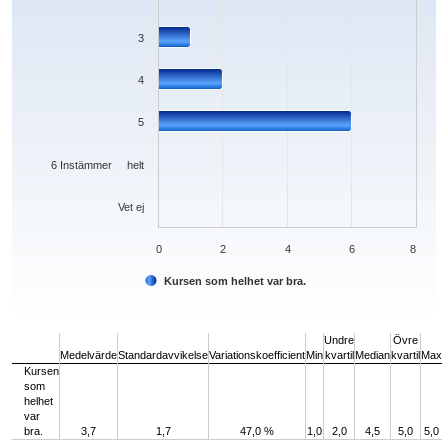
3
4
5
6 Instämmer helt
Vet ej
0
2
4
6
8
Kursen som helhet var bra.
End of interactive chart.
Undre
Övre
Medelvärde
Standardavvikelse
Variationskoefficient
Min
kvartil
Median
kvartil
Max
Kursen
som
helhet
var
bra.
3,7
1,7
47,0 %
1,0
2,0
4,5
5,0
5,0