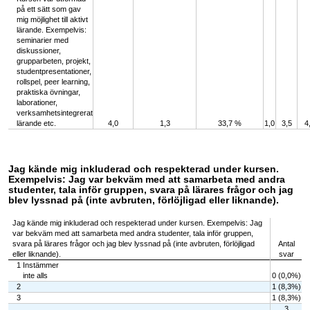
på ett sätt som gav
mig möjlighet till aktivt
lärande. Exempelvis:
seminarier med
diskussioner,
grupparbeten, projekt,
studentpresentationer,
rollspel, peer learning,
praktiska övningar,
laborationer,
verksamhetsintegrerat
lärande etc.
4,0
1,3
33,7 %
1,0
3,5
4
Jag kände mig inkluderad och respekterad under kursen.
Exempelvis: Jag var bekväm med att samarbeta med andra
studenter, tala inför gruppen, svara på lärares frågor och jag
blev lyssnad på (inte avbruten, förlöjligad eller liknande).
Jag kände mig inkluderad och respekterad under kursen. Exempelvis: Jag
var bekväm med att samarbeta med andra studenter, tala inför gruppen,
svara på lärares frågor och jag blev lyssnad på (inte avbruten, förlöjligad
Antal
eller liknande).
svar
1 Instämmer
inte alls
0 (0,0%)
2
1 (8,3%)
3
1 (8,3%)
3