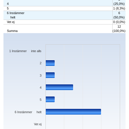
4
(25,0%)
5
1 (8,3%)
6 Instämmer
6
helt
(50,0%)
Vet ej
0 (0,0%)
12
Summa
(100,0%)
Chart
Bar chart with 7 bars.
The chart has 1 X axis displaying categories.
The chart has 1 Y axis displaying values. Data ranges from 0 to 6.
1 Instämmer inte alls
2
3
4
5
6 Instämmer helt
Vet ej