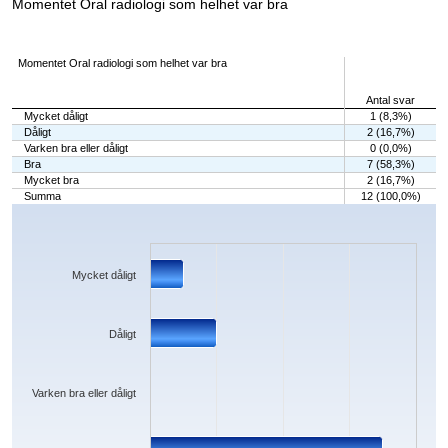
Momentet Oral radiologi som helhet var bra
Momentet Oral radiologi som helhet var bra
Antal svar
Mycket dåligt
1 (8,3%)
Dåligt
2 (16,7%)
Varken bra eller dåligt
0 (0,0%)
Bra
7 (58,3%)
Mycket bra
2 (16,7%)
Summa
12 (100,0%)
Chart
Bar chart with 5 bars.
The chart has 1 X axis displaying categories.
The chart has 1 Y axis displaying values. Data ranges from 0 to 7.
Mycket dåligt
Dåligt
Varken bra eller dåligt