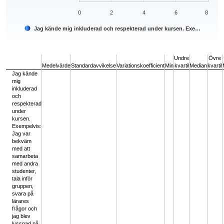
0
2
4
6
8
Jag kände mig inkluderad och respekterad under kursen. Exe…
End of interactive chart.
Undre
Övre
Medelvärde
Standardavvikelse
Variationskoefficient
Min
kvartil
Median
kvartil
Jag kände
mig
inkluderad
och
respekterad
under
kursen.
Exempelvis:
Jag var
bekväm
med att
samarbeta
med andra
studenter,
tala inför
gruppen,
svara på
lärares
frågor och
jag blev
lyssnad på