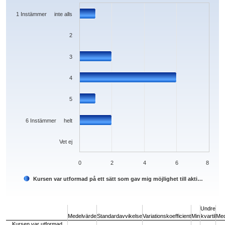
The chart has 1 X axis displaying categories.
The chart has 1 Y axis displaying values. Data ranges from 0 to 6.
1 Instämmer inte alls
2
3
4
5
6 Instämmer helt
Vet ej
0
2
4
6
8
Kursen var utformad på ett sätt som gav mig möjlighet till akti…
End of interactive chart.
Undre
Medelvärde
Standardavvikelse
Variationskoefficient
Min
kvartil
Med
Kursen var utformad