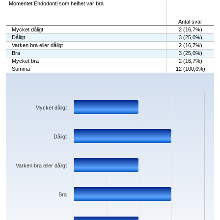
Momentet Endodonti som helhet var bra
Antal svar
Mycket dåligt
2 (16,7%)
Dåligt
3 (25,0%)
Varken bra eller dåligt
2 (16,7%)
Bra
3 (25,0%)
Mycket bra
2 (16,7%)
Summa
12 (100,0%)
Chart
Bar chart with 5 bars.
The chart has 1 X axis displaying categories.
The chart has 1 Y axis displaying values. Data ranges from 2 to 3.
Mycket dåligt
Dåligt
Varken bra eller dåligt
Bra