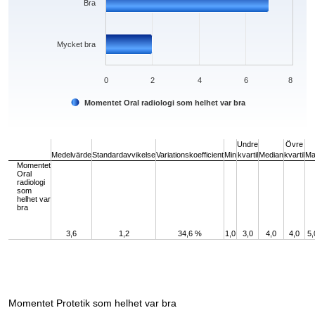
Bra
Mycket bra
0
2
4
6
8
Momentet Oral radiologi som helhet var bra
End of interactive chart.
Undre
Övre
Medelvärde
Standardavvikelse
Variationskoefficient
Min
kvartil
Median
kvartil
Ma
Momentet
Oral
radiologi
som
helhet var
bra
3,6
1,2
34,6 %
1,0
3,0
4,0
4,0
5,
Momentet Protetik som helhet var bra