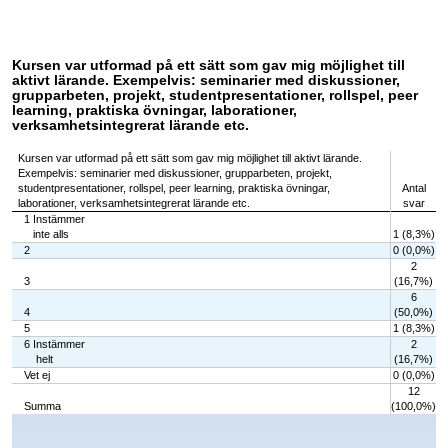
Kursen var utformad på ett sätt som gav mig möjlighet till
aktivt lärande. Exempelvis: seminarier med diskussioner,
grupparbeten, projekt, studentpresentationer, rollspel, peer
learning, praktiska övningar, laborationer,
verksamhetsintegrerat lärande etc.
Kursen var utformad på ett sätt som gav mig möjlighet till aktivt lärande.
Exempelvis: seminarier med diskussioner, grupparbeten, projekt,
studentpresentationer, rollspel, peer learning, praktiska övningar,
Antal
laborationer, verksamhetsintegrerat lärande etc.
svar
1 Instämmer
inte alls
1 (8,3%)
2
0 (0,0%)
2
3
(16,7%)
6
4
(50,0%)
5
1 (8,3%)
6 Instämmer
2
helt
(16,7%)
Vet ej
0 (0,0%)
12
Summa
(100,0%)
Chart
Bar chart with 7 bars.