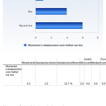
Bra
Mycket bra
0
2
4
6
8
Momentet Lokalanestesi som helhet var bra
End of interactive chart.
Undre
Övr
Medelvärde
Standardavvikelse
Variationskoefficient
Min
kvartil
Median
kvarti
Momentet
Lokalanestesi
som helhet
var bra
4,2
1,0
22,7 %
2,0
4,0
4,5
5,0