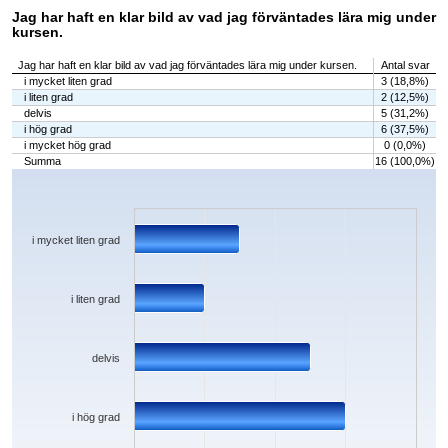
Jag har haft en klar bild av vad jag förväntades lära mig under
kursen.
Jag har haft en klar bild av vad jag förväntades lära mig under kursen.
Antal svar
i mycket liten grad
3 (18,8%)
i liten grad
2 (12,5%)
delvis
5 (31,2%)
i hög grad
6 (37,5%)
i mycket hög grad
0 (0,0%)
Summa
16 (100,0%)
Chart
Bar chart with 5 bars.
The chart has 1 X axis displaying categories.
The chart has 1 Y axis displaying values. Data ranges from 0 to 6.
i mycket liten grad
i liten grad
delvis
i hög grad