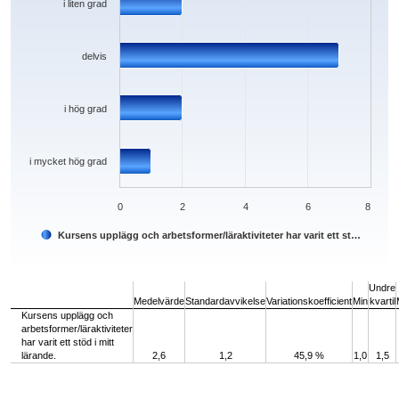
i liten grad
delvis
i hög grad
i mycket hög grad
0
2
4
6
8
Kursens upplägg och arbetsformer/läraktiviteter har varit ett st…
End of interactive chart.
Undre
Medelvärde
Standardavvikelse
Variationskoefficient
Min
kvartil
Kursens upplägg och
arbetsformer/läraktiviteter
har varit ett stöd i mitt
lärande.
2,6
1,2
45,9 %
1,0
1,5