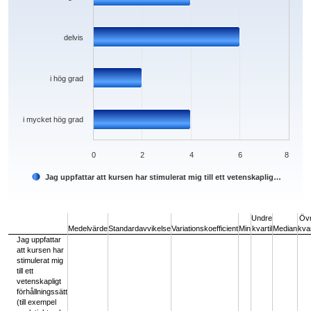
delvis
i hög grad
i mycket hög grad
0
2
4
6
8
Jag uppfattar att kursen har stimulerat mig till ett vetenskaplig…
End of interactive chart.
Undre
Öv
Medelvärde
Standardavvikelse
Variationskoefficient
Min
kvartil
Median
kvar
Jag uppfattar
att kursen har
stimulerat mig
till ett
vetenskapligt
förhållningssätt
(till exempel