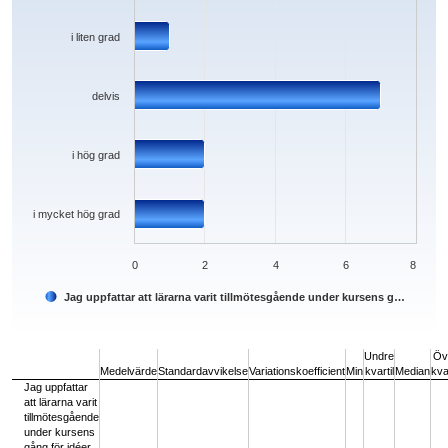
i liten grad
delvis
i hög grad
i mycket hög grad
0
2
4
6
8
Jag uppfattar att lärarna varit tillmötesgående under kursens g…
End of interactive chart.
Undre
Öv
Medelvärde
Standardavvikelse
Variationskoefficient
Min
kvartil
Median
kvar
Jag uppfattar
att lärarna varit
tillmötesgående
under kursens
gång för idéer