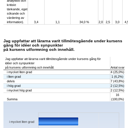
analytiskt och
kritiskt
tänkande, eget
sökande och
värdering av
information).
3,4
1,1
34,0 %
2,0
2,5
3,0
4,
Jag uppfattar att lärarna varit tillmötesgående under kursens
gång för idéer och synpunkter
på kursens utformning och innehåll.
Jag uppfattar att lärarna varit tillmötesgående under kursens gång för
idéer och synpunkter
på kursens utformning och innehåll.
Antal svar
i mycket liten grad
4 (25,0%)
i liten grad
1 (6,2%)
delvis
7 (43,8%)
i hög grad
2 (12,5%)
i mycket hög grad
2 (12,5%)
16
Summa
(100,0%)
Chart
Bar chart with 5 bars.
The chart has 1 X axis displaying categories.
The chart has 1 Y axis displaying values. Data ranges from 1 to 7.
i mycket liten grad