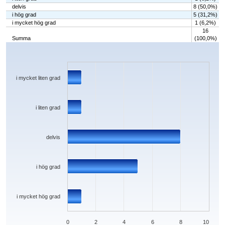
delvis
8 (50,0%)
i hög grad
5 (31,2%)
i mycket hög grad
1 (6,2%)
16
Summa
(100,0%)
Chart
Bar chart with 5 bars.
The chart has 1 X axis displaying categories.
The chart has 1 Y axis displaying values. Data ranges from 1 to 8.
i mycket liten grad
i liten grad
delvis
i hög grad
i mycket hög grad
0
2
4
6
8
10