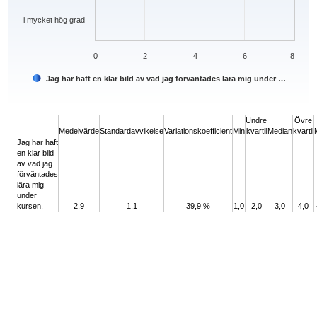
i mycket hög grad
0
2
4
6
8
Jag har haft en klar bild av vad jag förväntades lära mig under …
End of interactive chart.
Undre
Övre
Medelvärde
Standardavvikelse
Variationskoefficient
Min
kvartil
Median
kvartil
Jag har haft
en klar bild
av vad jag
förväntades
lära mig
under
kursen.
2,9
1,1
39,9 %
1,0
2,0
3,0
4,0