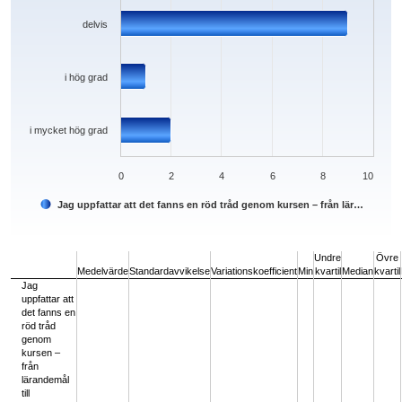
delvis
i hög grad
i mycket hög grad
0
2
4
6
8
10
Jag uppfattar att det fanns en röd tråd genom kursen – från lär…
End of interactive chart.
Undre
Övre
Medelvärde
Standardavvikelse
Variationskoefficient
Min
kvartil
Median
kvartil
Jag
uppfattar att
det fanns en
röd tråd
genom
kursen –
från
lärandemål
till