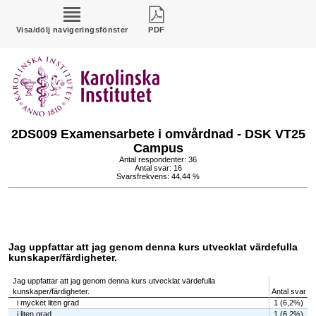
Visa/dölj navigeringsfönster
PDF
2DS009 Examensarbete i omvårdnad - DSK VT25
Campus
Antal respondenter: 36
Antal svar: 16
Svarsfrekvens: 44,44 %
Jag uppfattar att jag genom denna kurs utvecklat värdefulla
kunskaper/färdigheter.
Jag uppfattar att jag genom denna kurs utvecklat värdefulla
kunskaper/färdigheter.
Antal svar
i mycket liten grad
1 (6,2%)
i liten grad
1 (6,2%)