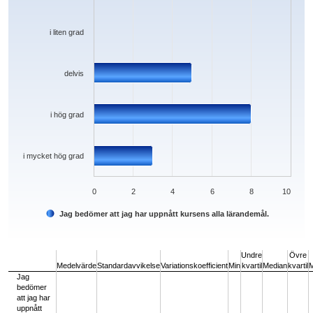
i liten grad
delvis
i hög grad
i mycket hög grad
0
2
4
6
8
10
Jag bedömer att jag har uppnått kursens alla lärandemål.
End of interactive chart.
Undre
Övre
Medelvärde
Standardavvikelse
Variationskoefficient
Min
kvartil
Median
kvartil
Jag
bedömer
att jag har
uppnått