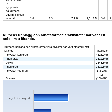
och
synpunkter
på kursens
utformning och
innehåll.
2,8
1,3
47,2 %
1,0
1,5
3,0
3,
Kursens upplägg och arbetsformer/läraktiviteter har varit ett
stöd i mitt lärande.
Kursens upplägg och arbetsformer/läraktiviteter har varit ett stöd i mitt
lärande.
Antal svar
i mycket liten grad
4 (25,0%)
i liten grad
2 (12,5%)
delvis
7 (43,8%)
i hög grad
2 (12,5%)
i mycket hög grad
1 (6,2%)
16
Summa
(100,0%)
Chart
Bar chart with 5 bars.
The chart has 1 X axis displaying categories.
The chart has 1 Y axis displaying values. Data ranges from 1 to 7.
i mycket liten grad