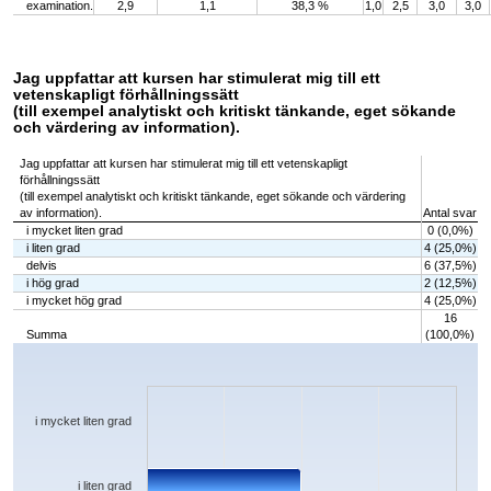
examination.
2,9
1,1
38,3 %
1,0
2,5
3,0
3,0
Jag uppfattar att kursen har stimulerat mig till ett
vetenskapligt förhållningssätt
(till exempel analytiskt och kritiskt tänkande, eget sökande
och värdering av information).
Jag uppfattar att kursen har stimulerat mig till ett vetenskapligt
förhållningssätt
(till exempel analytiskt och kritiskt tänkande, eget sökande och värdering
av information).
Antal svar
i mycket liten grad
0 (0,0%)
i liten grad
4 (25,0%)
delvis
6 (37,5%)
i hög grad
2 (12,5%)
i mycket hög grad
4 (25,0%)
16
Summa
(100,0%)
Chart
Bar chart with 5 bars.
The chart has 1 X axis displaying categories.
The chart has 1 Y axis displaying values. Data ranges from 0 to 6.
i mycket liten grad
i liten grad