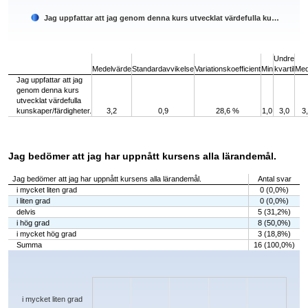
Jag uppfattar att jag genom denna kurs utvecklat värdefulla ku…
End of interactive chart.
Undre
Medelvärde
Standardavvikelse
Variationskoefficient
Min
kvartil
Med
Jag uppfattar att jag
genom denna kurs
utvecklat värdefulla
kunskaper/färdigheter.
3,2
0,9
28,6 %
1,0
3,0
3
Jag bedömer att jag har uppnått kursens alla lärandemål.
Jag bedömer att jag har uppnått kursens alla lärandemål.
Antal svar
i mycket liten grad
0 (0,0%)
i liten grad
0 (0,0%)
delvis
5 (31,2%)
i hög grad
8 (50,0%)
i mycket hög grad
3 (18,8%)
Summa
16 (100,0%)
Chart
Bar chart with 5 bars.
The chart has 1 X axis displaying categories.
The chart has 1 Y axis displaying values. Data ranges from 0 to 8.
i mycket liten grad