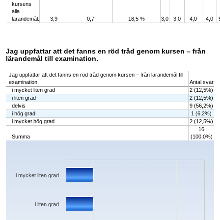
kursens
alla
lärandemål.
3,9
0,7
18,5 %
3,0
3,0
4,0
4,0
Jag uppfattar att det fanns en röd tråd genom kursen – från
lärandemål till examination.
Jag uppfattar att det fanns en röd tråd genom kursen – från lärandemål till
examination.
Antal svar
i mycket liten grad
2 (12,5%)
i liten grad
2 (12,5%)
delvis
9 (56,2%)
i hög grad
1 (6,2%)
i mycket hög grad
2 (12,5%)
16
Summa
(100,0%)
Chart
Bar chart with 5 bars.
The chart has 1 X axis displaying categories.
The chart has 1 Y axis displaying values. Data ranges from 1 to 9.
i mycket liten grad
i liten grad