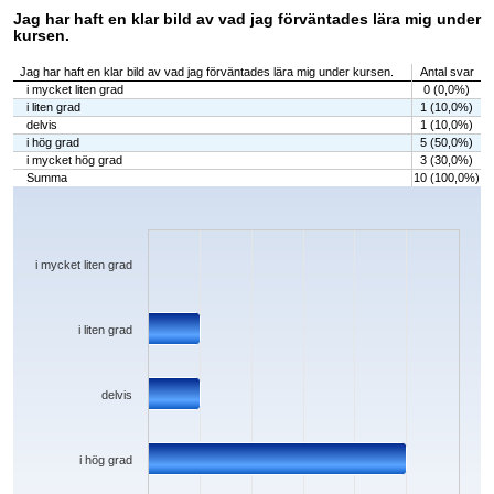
Jag har haft en klar bild av vad jag förväntades lära mig under
kursen.
Jag har haft en klar bild av vad jag förväntades lära mig under kursen.
Antal svar
i mycket liten grad
0 (0,0%)
i liten grad
1 (10,0%)
delvis
1 (10,0%)
i hög grad
5 (50,0%)
i mycket hög grad
3 (30,0%)
Summa
10 (100,0%)
Chart
Bar chart with 5 bars.
The chart has 1 X axis displaying categories.
The chart has 1 Y axis displaying values. Data ranges from 0 to 5.
i mycket liten grad
i liten grad
delvis
i hög grad