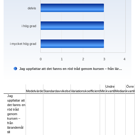
delvis
i hög grad
i mycket hög grad
0
1
2
3
4
Jag uppfattar att det fanns en röd tråd genom kursen – från lär…
End of interactive chart.
Undre
Övre
Medelvärde
Standardavvikelse
Variationskoefficient
Min
kvartil
Median
kvartil
Jag
uppfattar att
det fanns en
röd tråd
genom
kursen –
från
lärandemål
till