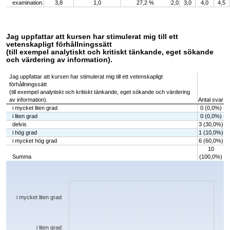
examination.
3,8
1,0
27,2 %
2,0
3,0
4,0
4,5
Jag uppfattar att kursen har stimulerat mig till ett
vetenskapligt förhållningssätt
(till exempel analytiskt och kritiskt tänkande, eget sökande
och värdering av information).
Jag uppfattar att kursen har stimulerat mig till ett vetenskapligt
förhållningssätt
(till exempel analytiskt och kritiskt tänkande, eget sökande och värdering
av information).
Antal svar
i mycket liten grad
0 (0,0%)
i liten grad
0 (0,0%)
delvis
3 (30,0%)
i hög grad
1 (10,0%)
i mycket hög grad
6 (60,0%)
10
Summa
(100,0%)
Chart
Bar chart with 5 bars.
The chart has 1 X axis displaying categories.
The chart has 1 Y axis displaying values. Data ranges from 0 to 6.
i mycket liten grad
i liten grad