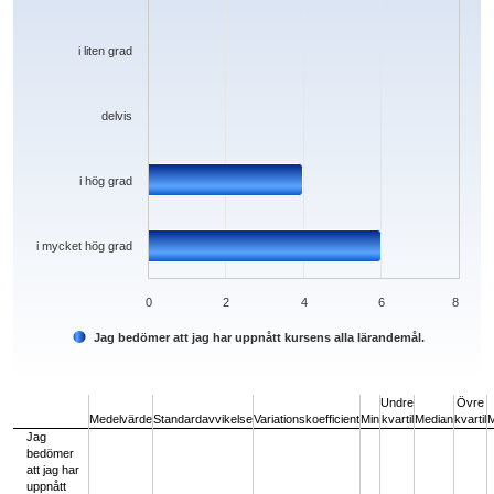
i liten grad
delvis
i hög grad
i mycket hög grad
0
2
4
6
8
Jag bedömer att jag har uppnått kursens alla lärandemål.
End of interactive chart.
Undre
Övre
Medelvärde
Standardavvikelse
Variationskoefficient
Min
kvartil
Median
kvartil
Jag
bedömer
att jag har
uppnått