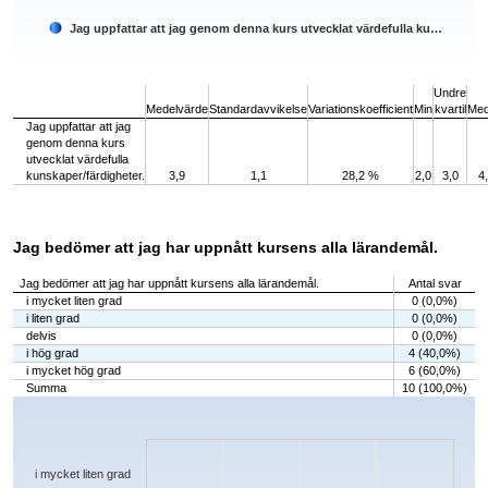
Jag uppfattar att jag genom denna kurs utvecklat värdefulla ku…
End of interactive chart.
Undre
Medelvärde
Standardavvikelse
Variationskoefficient
Min
kvartil
Med
Jag uppfattar att jag
genom denna kurs
utvecklat värdefulla
kunskaper/färdigheter.
3,9
1,1
28,2 %
2,0
3,0
4
Jag bedömer att jag har uppnått kursens alla lärandemål.
Jag bedömer att jag har uppnått kursens alla lärandemål.
Antal svar
i mycket liten grad
0 (0,0%)
i liten grad
0 (0,0%)
delvis
0 (0,0%)
i hög grad
4 (40,0%)
i mycket hög grad
6 (60,0%)
Summa
10 (100,0%)
Chart
Bar chart with 5 bars.
The chart has 1 X axis displaying categories.
The chart has 1 Y axis displaying values. Data ranges from 0 to 6.
i mycket liten grad