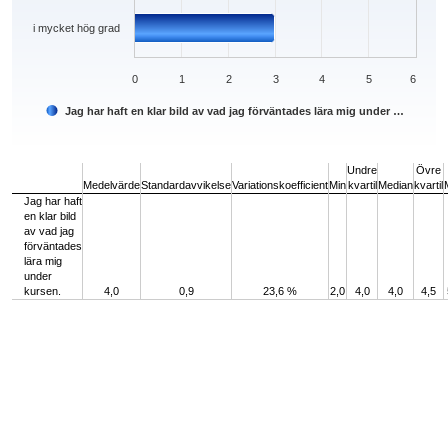
i mycket hög grad
0
1
2
3
4
5
6
Jag har haft en klar bild av vad jag förväntades lära mig under …
End of interactive chart.
Undre
Övre
Medelvärde
Standardavvikelse
Variationskoefficient
Min
kvartil
Median
kvartil
Jag har haft
en klar bild
av vad jag
förväntades
lära mig
under
kursen.
4,0
0,9
23,6 %
2,0
4,0
4,0
4,5