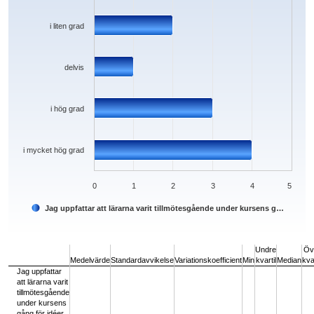
i liten grad
delvis
i hög grad
i mycket hög grad
0
1
2
3
4
5
Jag uppfattar att lärarna varit tillmötesgående under kursens g…
End of interactive chart.
Undre
Öv
Medelvärde
Standardavvikelse
Variationskoefficient
Min
kvartil
Median
kvar
Jag uppfattar
att lärarna varit
tillmötesgående
under kursens
gång för idéer