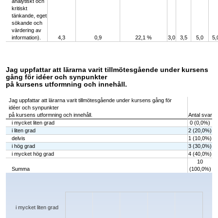
analytiskt och
kritiskt
tänkande, eget
sökande och
värdering av
information).
4,3
0,9
22,1 %
3,0
3,5
5,0
5,
Jag uppfattar att lärarna varit tillmötesgående under kursens
gång för idéer och synpunkter
på kursens utformning och innehåll.
Jag uppfattar att lärarna varit tillmötesgående under kursens gång för
idéer och synpunkter
på kursens utformning och innehåll.
Antal svar
i mycket liten grad
0 (0,0%)
i liten grad
2 (20,0%)
delvis
1 (10,0%)
i hög grad
3 (30,0%)
i mycket hög grad
4 (40,0%)
10
Summa
(100,0%)
Chart
Bar chart with 5 bars.
The chart has 1 X axis displaying categories.
The chart has 1 Y axis displaying values. Data ranges from 0 to 4.
i mycket liten grad