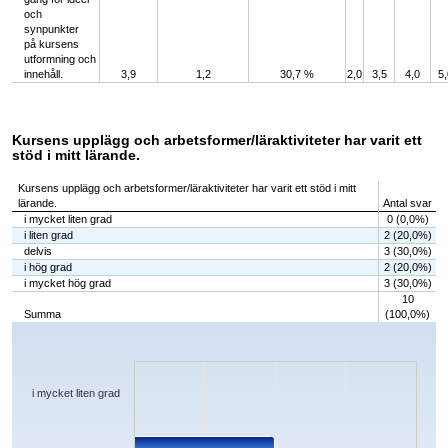
och
synpunkter
på kursens
utformning och
innehåll.
3,9
1,2
30,7 %
2,0
3,5
4,0
5,
Kursens upplägg och arbetsformer/läraktiviteter har varit ett
stöd i mitt lärande.
Kursens upplägg och arbetsformer/läraktiviteter har varit ett stöd i mitt
lärande.
Antal svar
i mycket liten grad
0 (0,0%)
i liten grad
2 (20,0%)
delvis
3 (30,0%)
i hög grad
2 (20,0%)
i mycket hög grad
3 (30,0%)
10
Summa
(100,0%)
Chart
Bar chart with 5 bars.
The chart has 1 X axis displaying categories.
The chart has 1 Y axis displaying values. Data ranges from 0 to 3.
i mycket liten grad