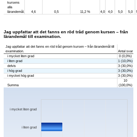
kursens
alla
lärandemål.
4,6
0,5
11,2 %
4,0
4,0
5,0
5,0
Jag uppfattar att det fanns en röd tråd genom kursen – från
lärandemål till examination.
Jag uppfattar att det fanns en röd tråd genom kursen – från lärandemål till
examination.
Antal svar
i mycket liten grad
0 (0,0%)
i liten grad
1 (10,0%)
delvis
3 (30,0%)
i hög grad
3 (30,0%)
i mycket hög grad
3 (30,0%)
10
Summa
(100,0%)
Chart
Bar chart with 5 bars.
The chart has 1 X axis displaying categories.
The chart has 1 Y axis displaying values. Data ranges from 0 to 3.
i mycket liten grad
i liten grad