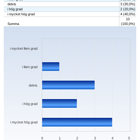
delvis
3 (30,0%)
i hög grad
2 (20,0%)
i mycket hög grad
4 (40,0%)
10
Summa
(100,0%)
Chart
Bar chart with 5 bars.
The chart has 1 X axis displaying categories.
The chart has 1 Y axis displaying values. Data ranges from 0 to 4.
i mycket liten grad
i liten grad
delvis
i hög grad
i mycket hög grad
0
1
2
3
4
5