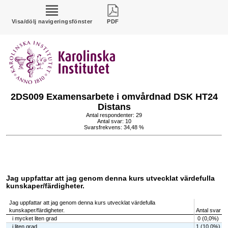
Visa/dölj navigeringsfönster
PDF
2DS009 Examensarbete i omvårdnad DSK HT24
Distans
Antal respondenter: 29
Antal svar: 10
Svarsfrekvens: 34,48 %
Jag uppfattar att jag genom denna kurs utvecklat värdefulla
kunskaper/färdigheter.
Jag uppfattar att jag genom denna kurs utvecklat värdefulla
kunskaper/färdigheter.
Antal svar
i mycket liten grad
0 (0,0%)
i liten grad
1 (10,0%)