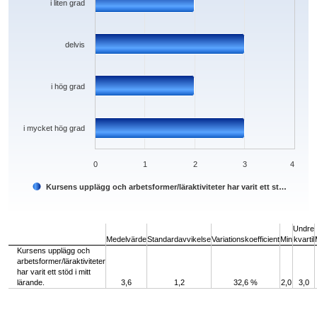
i liten grad
delvis
i hög grad
i mycket hög grad
0
1
2
3
4
Kursens upplägg och arbetsformer/läraktiviteter har varit ett st…
End of interactive chart.
Undre
Medelvärde
Standardavvikelse
Variationskoefficient
Min
kvartil
Kursens upplägg och
arbetsformer/läraktiviteter
har varit ett stöd i mitt
lärande.
3,6
1,2
32,6 %
2,0
3,0