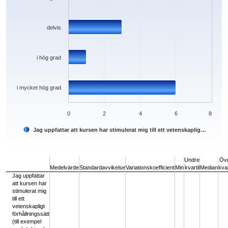
delvis
i hög grad
i mycket hög grad
0
2
4
6
8
Jag uppfattar att kursen har stimulerat mig till ett vetenskaplig…
End of interactive chart.
Undre
Öv
Medelvärde
Standardavvikelse
Variationskoefficient
Min
kvartil
Median
kvar
Jag uppfattar
att kursen har
stimulerat mig
till ett
vetenskapligt
förhållningssätt
(till exempel