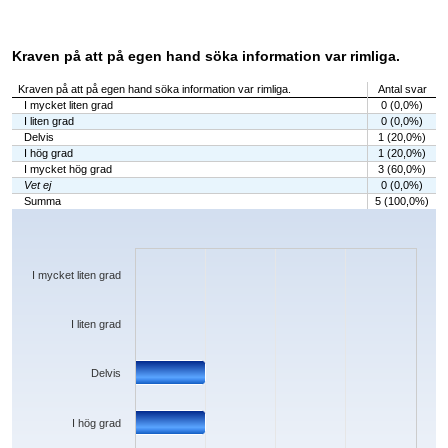
Kraven på att på egen hand söka information var rimliga.
Kraven på att på egen hand söka information var rimliga.
Antal svar
I mycket liten grad
0 (0,0%)
I liten grad
0 (0,0%)
Delvis
1 (20,0%)
I hög grad
1 (20,0%)
I mycket hög grad
3 (60,0%)
Vet ej
0 (0,0%)
Summa
5 (100,0%)
Chart
Bar chart with 6 bars.
The chart has 1 X axis displaying categories.
The chart has 1 Y axis displaying values. Data ranges from 0 to 3.
I mycket liten grad
I liten grad
Delvis
I hög grad