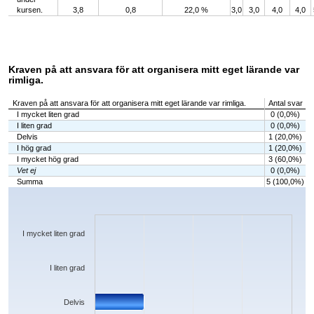
kursen.
3,8
0,8
22,0 %
3,0
3,0
4,0
4,0
Kraven på att ansvara för att organisera mitt eget lärande var
rimliga.
Kraven på att ansvara för att organisera mitt eget lärande var rimliga.
Antal svar
I mycket liten grad
0 (0,0%)
I liten grad
0 (0,0%)
Delvis
1 (20,0%)
I hög grad
1 (20,0%)
I mycket hög grad
3 (60,0%)
Vet ej
0 (0,0%)
Summa
5 (100,0%)
Chart
Bar chart with 6 bars.
The chart has 1 X axis displaying categories.
The chart has 1 Y axis displaying values. Data ranges from 0 to 3.
I mycket liten grad
I liten grad
Delvis