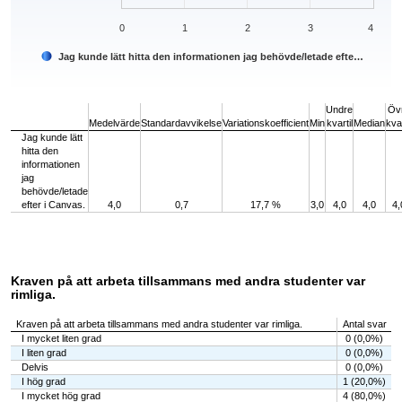
0
1
2
3
4
Jag kunde lätt hitta den informationen jag behövde/letade efte…
End of interactive chart.
Undre
Öv
Medelvärde
Standardavvikelse
Variationskoefficient
Min
kvartil
Median
kvar
Jag kunde lätt
hitta den
informationen
jag
behövde/letade
efter i Canvas.
4,0
0,7
17,7 %
3,0
4,0
4,0
4,
Kraven på att arbeta tillsammans med andra studenter var
rimliga.
Kraven på att arbeta tillsammans med andra studenter var rimliga.
Antal svar
I mycket liten grad
0 (0,0%)
I liten grad
0 (0,0%)
Delvis
0 (0,0%)
I hög grad
1 (20,0%)
I mycket hög grad
4 (80,0%)