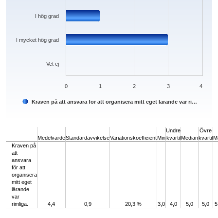
I hög grad
I mycket hög grad
Vet ej
0
1
2
3
4
Kraven på att ansvara för att organisera mitt eget lärande var ri…
End of interactive chart.
Undre
Övre
Medelvärde
Standardavvikelse
Variationskoefficient
Min
kvartil
Median
kvartil
M
Kraven på
att
ansvara
för att
organisera
mitt eget
lärande
var
rimliga.
4,4
0,9
20,3 %
3,0
4,0
5,0
5,0
5