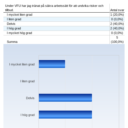
Under VFU har jag tränat på säkra arbetssätt för att undvika risker och
tillbud.
Antal svar
I mycket liten grad
1 (20,0%)
I liten grad
0 (0,0%)
Delvis
2 (40,0%)
I hög grad
2 (40,0%)
I mycket hög grad
0 (0,0%)
5
Summa
(100,0%)
Chart
Bar chart with 5 bars.
The chart has 1 X axis displaying categories.
The chart has 1 Y axis displaying values. Data ranges from 0 to 2.
I mycket liten grad
I liten grad
Delvis
I hög grad