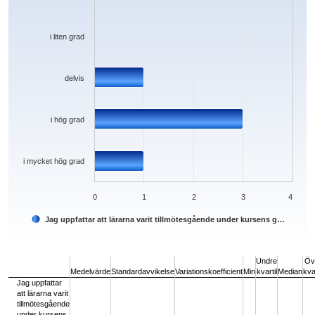
i liten grad
delvis
i hög grad
i mycket hög grad
0
1
2
3
4
Jag uppfattar att lärarna varit tillmötesgående under kursens g…
End of interactive chart.
Undre
Öv
Medelvärde
Standardavvikelse
Variationskoefficient
Min
kvartil
Median
kvar
Jag uppfattar
att lärarna varit
tillmötesgående
under kursens