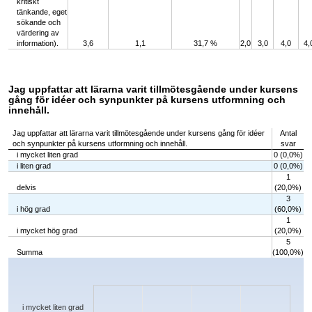
kritiskt
tänkande, eget
sökande och
värdering av
information).
3,6
1,1
31,7 %
2,0
3,0
4,0
4,
Jag uppfattar att lärarna varit tillmötesgående under kursens
gång för idéer och synpunkter på kursens utformning och
innehåll.
Jag uppfattar att lärarna varit tillmötesgående under kursens gång för idéer
Antal
och synpunkter på kursens utformning och innehåll.
svar
i mycket liten grad
0 (0,0%)
i liten grad
0 (0,0%)
1
delvis
(20,0%)
3
i hög grad
(60,0%)
1
i mycket hög grad
(20,0%)
5
Summa
(100,0%)
Chart
Bar chart with 5 bars.
The chart has 1 X axis displaying categories.
The chart has 1 Y axis displaying values. Data ranges from 0 to 3.
i mycket liten grad