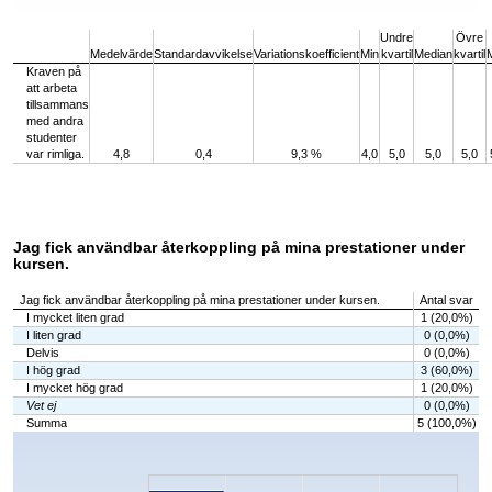
End of interactive chart.
Undre
Övre
Medelvärde
Standardavvikelse
Variationskoefficient
Min
kvartil
Median
kvartil
Kraven på
att arbeta
tillsammans
med andra
studenter
var rimliga.
4,8
0,4
9,3 %
4,0
5,0
5,0
5,0
Jag fick användbar återkoppling på mina prestationer under
kursen.
Jag fick användbar återkoppling på mina prestationer under kursen.
Antal svar
I mycket liten grad
1 (20,0%)
I liten grad
0 (0,0%)
Delvis
0 (0,0%)
I hög grad
3 (60,0%)
I mycket hög grad
1 (20,0%)
Vet ej
0 (0,0%)
Summa
5 (100,0%)
Chart
Bar chart with 6 bars.
The chart has 1 X axis displaying categories.
The chart has 1 Y axis displaying values. Data ranges from 0 to 3.