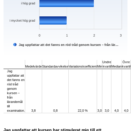
i hög grad
i mycket hög grad
0
1
2
3
Jag uppfattar att det fanns en röd tråd genom kursen – från lär…
End of interactive chart.
Undre
Övre
Medelvärde
Standardavvikelse
Variationskoefficient
Min
kvartil
Median
kvartil
Jag
uppfattar att
det fanns en
röd tråd
genom
kursen –
från
lärandemål
till
examination.
3,8
0,8
22,0 %
3,0
3,0
4,0
4,0
Jag uppfattar att kursen har stimulerat mig till ett