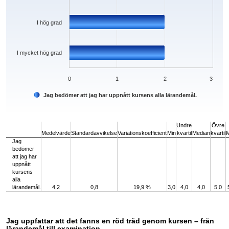
I hög grad
I mycket hög grad
0
1
2
3
Jag bedömer att jag har uppnått kursens alla lärandemål.
End of interactive chart.
Undre
Övre
Medelvärde
Standardavvikelse
Variationskoefficient
Min
kvartil
Median
kvartil
Jag
bedömer
att jag har
uppnått
kursens
alla
lärandemål.
4,2
0,8
19,9 %
3,0
4,0
4,0
5,0
Jag uppfattar att det fanns en röd tråd genom kursen – från
lärandemål till examination.