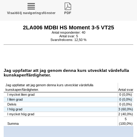
Visa/dölj navigeringsfönster
PDF
2LA006 MDBI HS Moment 3-5 VT25
Antal respondenter: 40
Antal svar: 5
Svarsfrekvens: 12,50 %
Jag uppfattar att jag genom denna kurs utvecklat värdefulla
kunskaper/färdigheter.
Jag uppfattar att jag genom denna kurs utvecklat värdefulla
kunskaper/färdigheter.
Antal svar
I mycket liten grad
0 (0,0%)
I liten grad
0 (0,0%)
Delvis
0 (0,0%)
I hög grad
3 (60,0%)
I mycket hög grad
2 (40,0%)
5
Summa
(100,0%)
Chart
Bar chart with 5 bars.