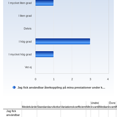
I mycket liten grad
I liten grad
Delvis
I hög grad
I mycket hög grad
Vet ej
0
1
2
3
4
Jag fick användbar återkoppling på mina prestationer under k…
End of interactive chart.
Undre
Övre
Medelvärde
Standardavvikelse
Variationskoefficient
Min
kvartil
Median
kvartil
Jag fick
användbar