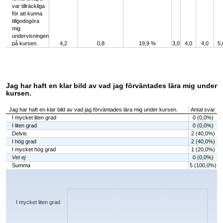
var tillräckliga
för att kunna
tillgodogöra
mig
undervisningen
på kursen.
4,2
0,8
19,9 %
3,0
4,0
4,0
5,
Jag har haft en klar bild av vad jag förväntades lära mig under
kursen.
Jag har haft en klar bild av vad jag förväntades lära mig under kursen.
Antal svar
I mycket liten grad
0 (0,0%)
I liten grad
0 (0,0%)
Delvis
2 (40,0%)
I hög grad
2 (40,0%)
I mycket hög grad
1 (20,0%)
Vet ej
0 (0,0%)
Summa
5 (100,0%)
Chart
Bar chart with 6 bars.
The chart has 1 X axis displaying categories.
The chart has 1 Y axis displaying values. Data ranges from 0 to 2.
I mycket liten grad