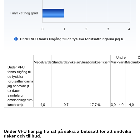
I mycket hög grad
0
1
2
3
4
Under VFU fanns tillgång till de fysiska förutsättningarna jag b…
End of interactive chart.
Undre
Ö
Medelvärde
Standardavvikelse
Variationskoefficient
Min
kvartil
Median
kv
Under VFU
fanns tillgång till
de fysiska
förutsättningarna
jag behövde (t
ex dator,
samtalsrum
omklädningsrum,
lunchrum).
4,0
0,7
17,7 %
3,0
4,0
4,0
Under VFU har jag tränat på säkra arbetssätt för att undvika
risker och tillbud.