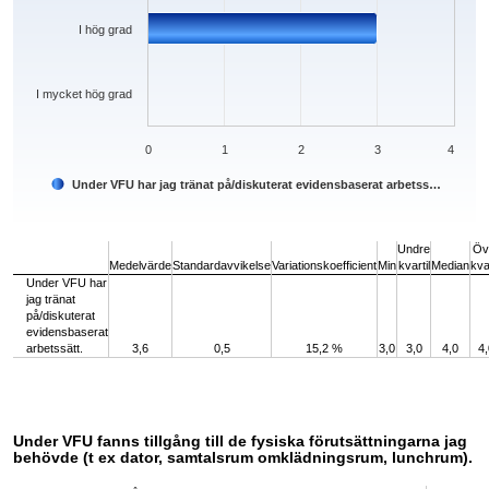
I hög grad
I mycket hög grad
0
1
2
3
4
Under VFU har jag tränat på/diskuterat evidensbaserat arbetss…
End of interactive chart.
Undre
Öv
Medelvärde
Standardavvikelse
Variationskoefficient
Min
kvartil
Median
kvar
Under VFU har
jag tränat
på/diskuterat
evidensbaserat
arbetssätt.
3,6
0,5
15,2 %
3,0
3,0
4,0
4,
Under VFU fanns tillgång till de fysiska förutsättningarna jag
behövde (t ex dator, samtalsrum omklädningsrum, lunchrum).