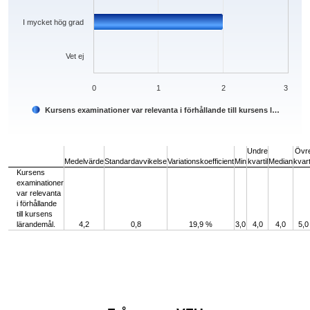
I mycket hög grad
Vet ej
0
1
2
3
Kursens examinationer var relevanta i förhållande till kursens l…
End of interactive chart.
Undre
Övr
Medelvärde
Standardavvikelse
Variationskoefficient
Min
kvartil
Median
kvart
Kursens
examinationer
var relevanta
i förhållande
till kursens
lärandemål.
4,2
0,8
19,9 %
3,0
4,0
4,0
5,0