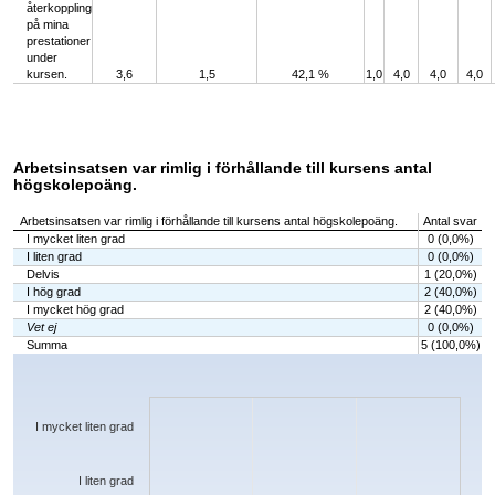
återkoppling
på mina
prestationer
under
kursen.
3,6
1,5
42,1 %
1,0
4,0
4,0
4,0
Arbetsinsatsen var rimlig i förhållande till kursens antal
högskolepoäng.
Arbetsinsatsen var rimlig i förhållande till kursens antal högskolepoäng.
Antal svar
I mycket liten grad
0 (0,0%)
I liten grad
0 (0,0%)
Delvis
1 (20,0%)
I hög grad
2 (40,0%)
I mycket hög grad
2 (40,0%)
Vet ej
0 (0,0%)
Summa
5 (100,0%)
Chart
Bar chart with 6 bars.
The chart has 1 X axis displaying categories.
The chart has 1 Y axis displaying values. Data ranges from 0 to 2.
I mycket liten grad
I liten grad