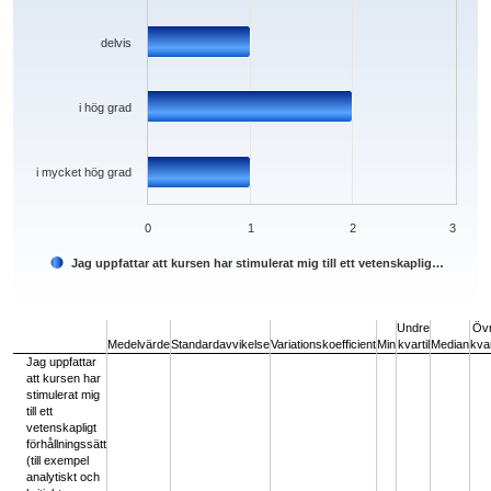
delvis
i hög grad
i mycket hög grad
0
1
2
3
Jag uppfattar att kursen har stimulerat mig till ett vetenskaplig…
End of interactive chart.
Undre
Öv
Medelvärde
Standardavvikelse
Variationskoefficient
Min
kvartil
Median
kvar
Jag uppfattar
att kursen har
stimulerat mig
till ett
vetenskapligt
förhållningssätt
(till exempel
analytiskt och