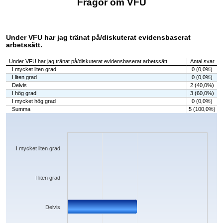
Frågor om VFU
Under VFU har jag tränat på/diskuterat evidensbaserat
arbetssätt.
Under VFU har jag tränat på/diskuterat evidensbaserat arbetssätt.
Antal svar
I mycket liten grad
0 (0,0%)
I liten grad
0 (0,0%)
Delvis
2 (40,0%)
I hög grad
3 (60,0%)
I mycket hög grad
0 (0,0%)
Summa
5 (100,0%)
Chart
Bar chart with 5 bars.
The chart has 1 X axis displaying categories.
The chart has 1 Y axis displaying values. Data ranges from 0 to 3.
I mycket liten grad
I liten grad
Delvis