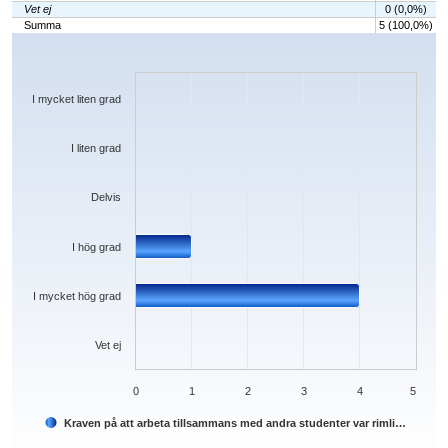
Vet ej
0 (0,0%)
Summa
5 (100,0%)
Chart
Bar chart with 6 bars.
The chart has 1 X axis displaying categories.
The chart has 1 Y axis displaying values. Data ranges from 0 to 4.
I mycket liten grad
I liten grad
Delvis
I hög grad
I mycket hög grad
Vet ej
0
1
2
3
4
5
Kraven på att arbeta tillsammans med andra studenter var rimli…