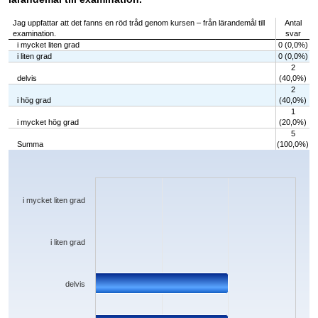
Jag uppfattar att det fanns en röd tråd genom kursen – från lärandemål till
Antal
examination.
svar
i mycket liten grad
0 (0,0%)
i liten grad
0 (0,0%)
2
delvis
(40,0%)
2
i hög grad
(40,0%)
1
i mycket hög grad
(20,0%)
5
Summa
(100,0%)
Chart
Bar chart with 5 bars.
The chart has 1 X axis displaying categories.
The chart has 1 Y axis displaying values. Data ranges from 0 to 2.
i mycket liten grad
i liten grad
delvis