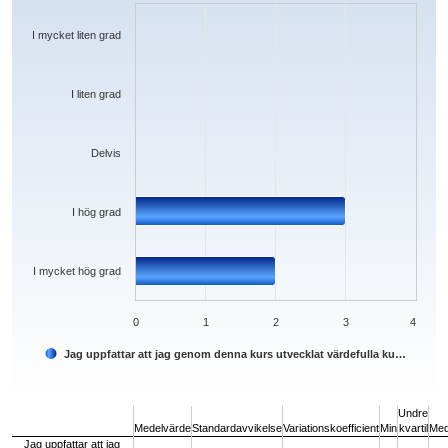
The chart has 1 X axis displaying categories.
The chart has 1 Y axis displaying values. Data ranges from 0 to 3.
I mycket liten grad
I liten grad
Delvis
I hög grad
I mycket hög grad
0
1
2
3
4
Jag uppfattar att jag genom denna kurs utvecklat värdefulla ku…
End of interactive chart.
Undre
Medelvärde
Standardavvikelse
Variationskoefficient
Min
kvartil
Med
Jag uppfattar att jag