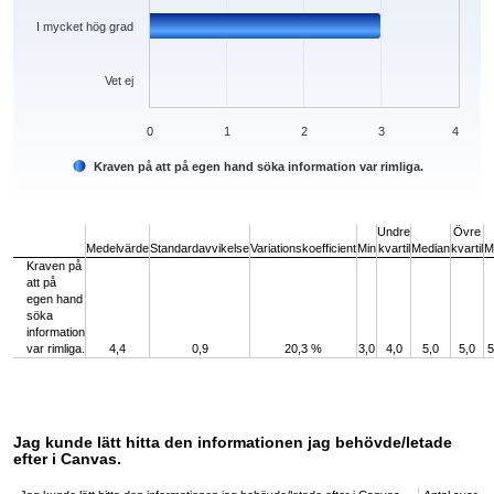
I mycket hög grad
Vet ej
0
1
2
3
4
Kraven på att på egen hand söka information var rimliga.
End of interactive chart.
Undre
Övre
Medelvärde
Standardavvikelse
Variationskoefficient
Min
kvartil
Median
kvartil
M
Kraven på
att på
egen hand
söka
information
var rimliga.
4,4
0,9
20,3 %
3,0
4,0
5,0
5,0
5
Jag kunde lätt hitta den informationen jag behövde/letade
efter i Canvas.