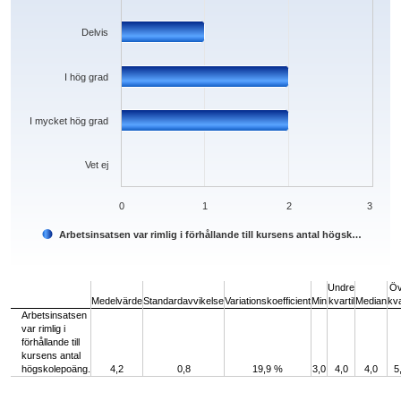
Delvis
I hög grad
I mycket hög grad
Vet ej
0
1
2
3
Arbetsinsatsen var rimlig i förhållande till kursens antal högsk…
End of interactive chart.
Undre
Öv
Medelvärde
Standardavvikelse
Variationskoefficient
Min
kvartil
Median
kva
Arbetsinsatsen
var rimlig i
förhållande till
kursens antal
högskolepoäng.
4,2
0,8
19,9 %
3,0
4,0
4,0
5