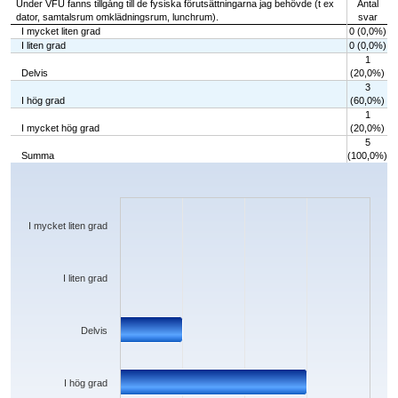
Under VFU fanns tillgång till de fysiska förutsättningarna jag behövde (t ex
Antal
dator, samtalsrum omklädningsrum, lunchrum).
svar
I mycket liten grad
0 (0,0%)
I liten grad
0 (0,0%)
1
Delvis
(20,0%)
3
I hög grad
(60,0%)
1
I mycket hög grad
(20,0%)
5
Summa
(100,0%)
Chart
Bar chart with 5 bars.
The chart has 1 X axis displaying categories.
The chart has 1 Y axis displaying values. Data ranges from 0 to 3.
I mycket liten grad
I liten grad
Delvis
I hög grad