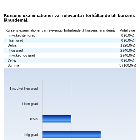
Kursens examinationer var relevanta i förhållande till kursens
lärandemål.
Kursens examinationer var relevanta i förhållande till kursens lärandemål.
Antal svar
I mycket liten grad
0 (0,0%)
I liten grad
0 (0,0%)
Delvis
1 (20,0%)
I hög grad
2 (40,0%)
I mycket hög grad
2 (40,0%)
Vet ej
0 (0,0%)
Summa
5 (100,0%)
Chart
Bar chart with 6 bars.
The chart has 1 X axis displaying categories.
The chart has 1 Y axis displaying values. Data ranges from 0 to 2.
I mycket liten grad
I liten grad
Delvis
I hög grad