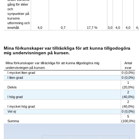
gång för idéer
och
synpunkter på
kursens
utformning och
innehåll.
4,0
0,7
17,7 %
3,0
4,0
4,0
4,
Mina förkunskaper var tillräckliga för att kunna tillgodogöra
mig undervisningen på kursen.
Mina förkunskaper var tillräckliga för att kunna tillgodogöra mig
Antal
undervisningen på kursen.
svar
I mycket liten grad
0 (0,0%)
I liten grad
0 (0,0%)
1
Delvis
(20,0%)
2
I hög grad
(40,0%)
2
I mycket hög grad
(40,0%)
Vet ej
0 (0,0%)
5
Summa
(100,0%)
Chart
Bar chart with 6 bars.
The chart has 1 X axis displaying categories.