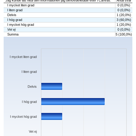
Jag kunde lätt hitta den informationen jag behövde/letade efter i Canvas.
Antal svar
I mycket liten grad
0 (0,0%)
I liten grad
0 (0,0%)
Delvis
1 (20,0%)
I hög grad
3 (60,0%)
I mycket hög grad
1 (20,0%)
Vet ej
0 (0,0%)
Summa
5 (100,0%)
Chart
Bar chart with 6 bars.
The chart has 1 X axis displaying categories.
The chart has 1 Y axis displaying values. Data ranges from 0 to 3.
I mycket liten grad
I liten grad
Delvis
I hög grad
I mycket hög grad
Vet ej