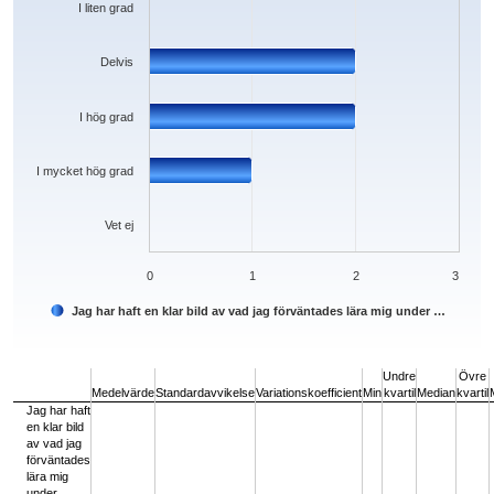
I liten grad
Delvis
I hög grad
I mycket hög grad
Vet ej
0
1
2
3
Jag har haft en klar bild av vad jag förväntades lära mig under …
End of interactive chart.
Undre
Övre
Medelvärde
Standardavvikelse
Variationskoefficient
Min
kvartil
Median
kvartil
Jag har haft
en klar bild
av vad jag
förväntades
lära mig
under