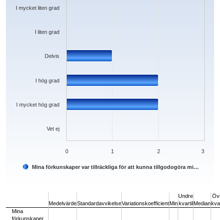
The chart has 1 Y axis displaying values. Data ranges from 0 to 2.
I mycket liten grad
I liten grad
Delvis
I hög grad
I mycket hög grad
Vet ej
0
1
2
3
Mina förkunskaper var tillräckliga för att kunna tillgodogöra mi…
End of interactive chart.
Undre
Öv
Medelvärde
Standardavvikelse
Variationskoefficient
Min
kvartil
Median
kvar
Mina
förkunskaper