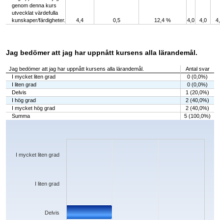
genom denna kurs
utvecklat värdefulla
kunskaper/färdigheter.
4,4
0,5
12,4 %
4,0
4,0
4
Jag bedömer att jag har uppnått kursens alla lärandemål.
Jag bedömer att jag har uppnått kursens alla lärandemål.
Antal svar
I mycket liten grad
0 (0,0%)
I liten grad
0 (0,0%)
Delvis
1 (20,0%)
I hög grad
2 (40,0%)
I mycket hög grad
2 (40,0%)
Summa
5 (100,0%)
Chart
Bar chart with 5 bars.
The chart has 1 X axis displaying categories.
The chart has 1 Y axis displaying values. Data ranges from 0 to 2.
I mycket liten grad
I liten grad
Delvis