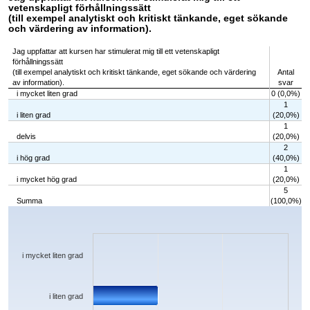
vetenskapligt förhållningssätt
(till exempel analytiskt och kritiskt tänkande, eget sökande
och värdering av information).
Jag uppfattar att kursen har stimulerat mig till ett vetenskapligt
förhållningssätt
(till exempel analytiskt och kritiskt tänkande, eget sökande och värdering
Antal
av information).
svar
i mycket liten grad
0 (0,0%)
1
i liten grad
(20,0%)
1
delvis
(20,0%)
2
i hög grad
(40,0%)
1
i mycket hög grad
(20,0%)
5
Summa
(100,0%)
Chart
Bar chart with 5 bars.
The chart has 1 X axis displaying categories.
The chart has 1 Y axis displaying values. Data ranges from 0 to 2.
i mycket liten grad
i liten grad