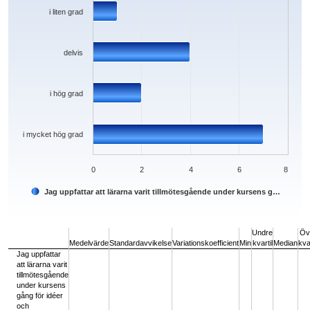
i liten grad
delvis
i hög grad
i mycket hög grad
0
2
4
6
8
Jag uppfattar att lärarna varit tillmötesgående under kursens g…
End of interactive chart.
Undre
Öv
Medelvärde
Standardavvikelse
Variationskoefficient
Min
kvartil
Median
kvar
Jag uppfattar
att lärarna varit
tillmötesgående
under kursens
gång för idéer
och