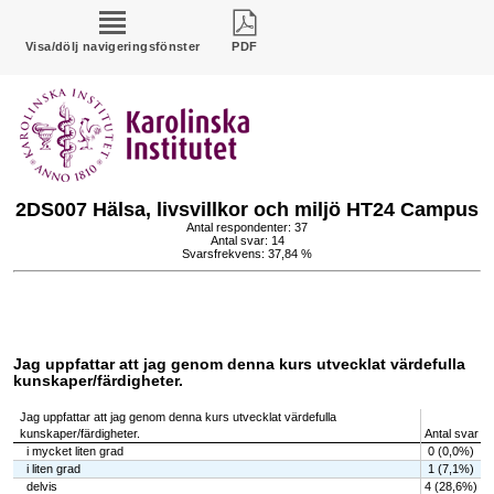
Visa/dölj navigeringsfönster
PDF
2DS007 Hälsa, livsvillkor och miljö HT24 Campus
Antal respondenter: 37
Antal svar: 14
Svarsfrekvens: 37,84 %
Jag uppfattar att jag genom denna kurs utvecklat värdefulla
kunskaper/färdigheter.
Jag uppfattar att jag genom denna kurs utvecklat värdefulla
kunskaper/färdigheter.
Antal svar
i mycket liten grad
0 (0,0%)
i liten grad
1 (7,1%)
delvis
4 (28,6%)