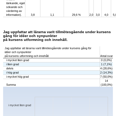
tänkande, eget
sökande och
värdering av
information).
3,8
1,1
29,6 %
2,0
3,0
4,0
5,
Jag uppfattar att lärarna varit tillmötesgående under kursens
gång för idéer och synpunkter
på kursens utformning och innehåll.
Jag uppfattar att lärarna varit tillmötesgående under kursens gång för
idéer och synpunkter
på kursens utformning och innehåll.
Antal svar
i mycket liten grad
0 (0,0%)
i liten grad
1 (7,1%)
delvis
4 (28,6%)
i hög grad
2 (14,3%)
i mycket hög grad
7 (50,0%)
14
Summa
(100,0%)
Chart
Bar chart with 5 bars.
The chart has 1 X axis displaying categories.
The chart has 1 Y axis displaying values. Data ranges from 0 to 7.
i mycket liten grad