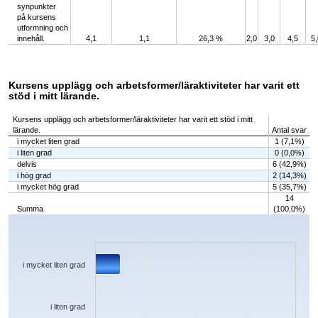
synpunkter
på kursens
utformning och
innehåll.
4,1
1,1
26,3 %
2,0
3,0
4,5
5,
Kursens upplägg och arbetsformer/läraktiviteter har varit ett
stöd i mitt lärande.
Kursens upplägg och arbetsformer/läraktiviteter har varit ett stöd i mitt
lärande.
Antal svar
i mycket liten grad
1 (7,1%)
i liten grad
0 (0,0%)
delvis
6 (42,9%)
i hög grad
2 (14,3%)
i mycket hög grad
5 (35,7%)
14
Summa
(100,0%)
Chart
Bar chart with 5 bars.
The chart has 1 X axis displaying categories.
The chart has 1 Y axis displaying values. Data ranges from 0 to 6.
i mycket liten grad
i liten grad