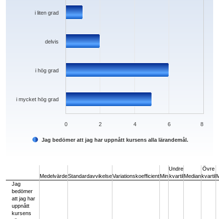
i liten grad
delvis
i hög grad
i mycket hög grad
0
2
4
6
8
Jag bedömer att jag har uppnått kursens alla lärandemål.
End of interactive chart.
Undre
Övre
Medelvärde
Standardavvikelse
Variationskoefficient
Min
kvartil
Median
kvartil
Jag
bedömer
att jag har
uppnått
kursens