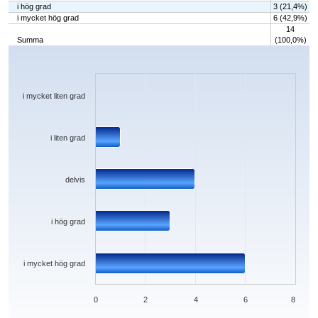
i hög grad
3 (21,4%)
i mycket hög grad
6 (42,9%)
14
Summa
(100,0%)
Chart
Bar chart with 5 bars.
The chart has 1 X axis displaying categories.
The chart has 1 Y axis displaying values. Data ranges from 0 to 6.
i mycket liten grad
i liten grad
delvis
i hög grad
i mycket hög grad
0
2
4
6
8