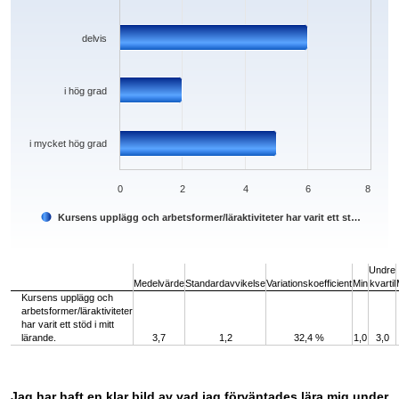
delvis
i hög grad
i mycket hög grad
0
2
4
6
8
Kursens upplägg och arbetsformer/läraktiviteter har varit ett st…
End of interactive chart.
Undre
Medelvärde
Standardavvikelse
Variationskoefficient
Min
kvartil
Kursens upplägg och
arbetsformer/läraktiviteter
har varit ett stöd i mitt
lärande.
3,7
1,2
32,4 %
1,0
3,0
Jag har haft en klar bild av vad jag förväntades lära mig under