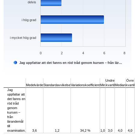
delvis
i hög grad
i mycket hög grad
0
2
4
6
8
Jag uppfattar att det fanns en röd tråd genom kursen – från lär…
End of interactive chart.
Undre
Övre
Medelvärde
Standardavvikelse
Variationskoefficient
Min
kvartil
Median
kvartil
Jag
uppfattar att
det fanns en
röd tråd
genom
kursen –
från
lärandemål
till
examination.
3,6
1,2
34,2 %
1,0
3,0
4,0
4,0