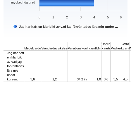
i mycket hög grad
0
1
2
3
4
5
6
Jag har haft en klar bild av vad jag förväntades lära mig under …
End of interactive chart.
Undre
Övre
Medelvärde
Standardavvikelse
Variationskoefficient
Min
kvartil
Median
kvartil
Jag har haft
en klar bild
av vad jag
förväntades
lära mig
under
kursen.
3,6
1,2
34,2 %
1,0
3,0
3,5
4,5