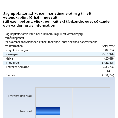
Jag uppfattar att kursen har stimulerat mig till ett
vetenskapligt förhållningssätt
(till exempel analytiskt och kritiskt tänkande, eget sökande
och värdering av information).
Jag uppfattar att kursen har stimulerat mig till ett vetenskapligt
förhållningssätt
(till exempel analytiskt och kritiskt tänkande, eget sökande och värdering
av information).
Antal svar
i mycket liten grad
0 (0,0%)
i liten grad
2 (14,3%)
delvis
4 (28,6%)
i hög grad
3 (21,4%)
i mycket hög grad
5 (35,7%)
14
Summa
(100,0%)
Chart
Bar chart with 5 bars.
The chart has 1 X axis displaying categories.
The chart has 1 Y axis displaying values. Data ranges from 0 to 5.
i mycket liten grad
i liten grad