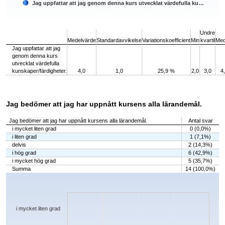
Jag uppfattar att jag genom denna kurs utvecklat värdefulla ku…
End of interactive chart.
Undre
Medelvärde
Standardavvikelse
Variationskoefficient
Min
kvartil
Med
Jag uppfattar att jag
genom denna kurs
utvecklat värdefulla
kunskaper/färdigheter.
4,0
1,0
25,9 %
2,0
3,0
4
Jag bedömer att jag har uppnått kursens alla lärandemål.
Jag bedömer att jag har uppnått kursens alla lärandemål.
Antal svar
i mycket liten grad
0 (0,0%)
i liten grad
1 (7,1%)
delvis
2 (14,3%)
i hög grad
6 (42,9%)
i mycket hög grad
5 (35,7%)
Summa
14 (100,0%)
Chart
Bar chart with 5 bars.
The chart has 1 X axis displaying categories.
The chart has 1 Y axis displaying values. Data ranges from 0 to 6.
i mycket liten grad