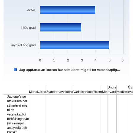
delvis
i hög grad
i mycket hög grad
0
1
2
3
4
5
6
Jag uppfattar att kursen har stimulerat mig till ett vetenskaplig…
End of interactive chart.
Undre
Öv
Medelvärde
Standardavvikelse
Variationskoefficient
Min
kvartil
Median
kvar
Jag uppfattar
att kursen har
stimulerat mig
till ett
vetenskapligt
förhållningssätt
(till exempel
analytiskt och
kritiskt