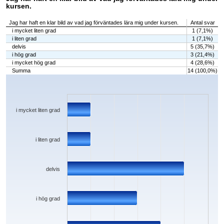
kursen.
Jag har haft en klar bild av vad jag förväntades lära mig under kursen.
Antal svar
i mycket liten grad
1 (7,1%)
i liten grad
1 (7,1%)
delvis
5 (35,7%)
i hög grad
3 (21,4%)
i mycket hög grad
4 (28,6%)
Summa
14 (100,0%)
Chart
Bar chart with 5 bars.
The chart has 1 X axis displaying categories.
The chart has 1 Y axis displaying values. Data ranges from 1 to 5.
i mycket liten grad
i liten grad
delvis
i hög grad