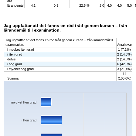
alla
lärandemål.
4,1
0,9
22,5 %
2,0
4,0
4,0
5,0
Jag uppfattar att det fanns en röd tråd genom kursen – från
lärandemål till examination.
Jag uppfattar att det fanns en röd tråd genom kursen – från lärandemål till
examination.
Antal svar
i mycket liten grad
1 (7,1%)
i liten grad
2 (14,3%)
delvis
2 (14,3%)
i hög grad
6 (42,9%)
i mycket hög grad
3 (21,4%)
14
Summa
(100,0%)
Chart
Bar chart with 5 bars.
The chart has 1 X axis displaying categories.
The chart has 1 Y axis displaying values. Data ranges from 1 to 6.
i mycket liten grad
i liten grad