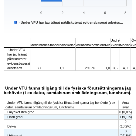
0
2
4
6
8
·Under VFU har jag tränat på/diskuterat evidensbaserat arbetss…
End of interactive chart.
Undre
Öv
Medelvärde
Standardavvikelse
Variationskoefficient
Min
kvartil
Median
kvar
·Under VFU
har jag tränat
på/diskuterat
evidensbaserat
arbetssätt.
3,7
1,1
29,6 %
1,0
3,5
4,0
4,
·Under VFU fanns tillgång till de fysiska förutsättningarna jag
behövde (t ex dator, samtalsrum omklädningsrum, lunchrum).
·Under VFU fanns tillgång till de fysiska förutsättningarna jag behövde (t ex
Antal
dator, samtalsrum omklädningsrum, lunchrum).
svar
I mycket liten grad
0 (0,0%)
I liten grad
1 (9,1%)
2
Delvis
(18,2%)
3
I hög grad
(27,3%)