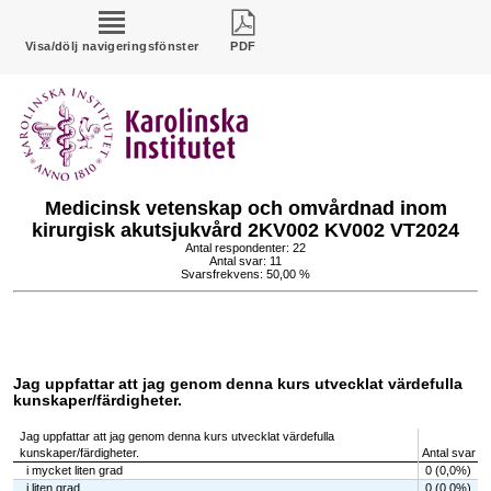
Visa/dölj navigeringsfönster
PDF
Medicinsk vetenskap och omvårdnad inom
kirurgisk akutsjukvård 2KV002 KV002 VT2024
Antal respondenter: 22
Antal svar: 11
Svarsfrekvens: 50,00 %
Jag uppfattar att jag genom denna kurs utvecklat värdefulla
kunskaper/färdigheter.
Jag uppfattar att jag genom denna kurs utvecklat värdefulla
kunskaper/färdigheter.
Antal svar
i mycket liten grad
0 (0,0%)
i liten grad
0 (0,0%)