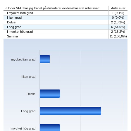
·Under VFU har jag tränat på/diskuterat evidensbaserat arbetssätt.
Antal svar
I mycket liten grad
1 (9,1%)
I liten grad
0 (0,0%)
Delvis
2 (18,2%)
I hög grad
6 (54,5%)
I mycket hög grad
2 (18,2%)
Summa
11 (100,0%)
Chart
Bar chart with 5 bars.
The chart has 1 X axis displaying categories.
The chart has 1 Y axis displaying values. Data ranges from 0 to 6.
I mycket liten grad
I liten grad
Delvis
I hög grad
I mycket hög grad