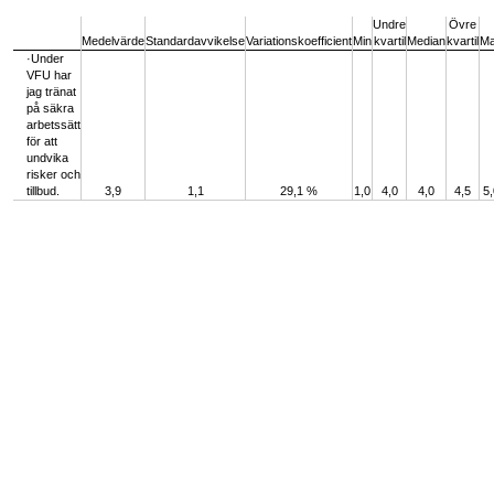
End of interactive chart.
Undre
Övre
Medelvärde
Standardavvikelse
Variationskoefficient
Min
kvartil
Median
kvartil
M
·Under
VFU har
jag tränat
på säkra
arbetssätt
för att
undvika
risker och
tillbud.
3,9
1,1
29,1 %
1,0
4,0
4,0
4,5
5,