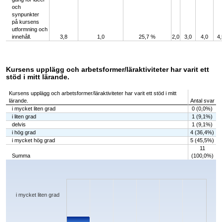
och
synpunkter
på kursens
utformning och
innehåll.
3,8
1,0
25,7 %
2,0
3,0
4,0
4,
Kursens upplägg och arbetsformer/läraktiviteter har varit ett
stöd i mitt lärande.
Kursens upplägg och arbetsformer/läraktiviteter har varit ett stöd i mitt
lärande.
Antal svar
i mycket liten grad
0 (0,0%)
i liten grad
1 (9,1%)
delvis
1 (9,1%)
i hög grad
4 (36,4%)
i mycket hög grad
5 (45,5%)
11
Summa
(100,0%)
Chart
Bar chart with 5 bars.
The chart has 1 X axis displaying categories.
The chart has 1 Y axis displaying values. Data ranges from 0 to 5.
i mycket liten grad