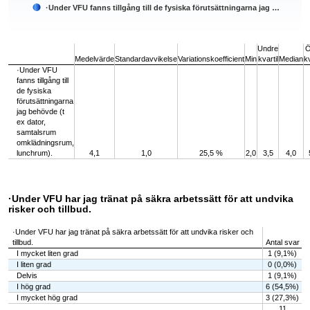
·Under VFU fanns tillgång till de fysiska förutsättningarna jag …
End of interactive chart.
Undre
Ö
Medelvärde
Standardavvikelse
Variationskoefficient
Min
kvartil
Median
kv
·Under VFU
fanns tillgång till
de fysiska
förutsättningarna
jag behövde (t
ex dator,
samtalsrum
omklädningsrum,
lunchrum).
4,1
1,0
25,5 %
2,0
3,5
4,0
·Under VFU har jag tränat på säkra arbetssätt för att undvika
risker och tillbud.
·Under VFU har jag tränat på säkra arbetssätt för att undvika risker och
tillbud.
Antal svar
I mycket liten grad
1 (9,1%)
I liten grad
0 (0,0%)
Delvis
1 (9,1%)
I hög grad
6 (54,5%)
I mycket hög grad
3 (27,3%)
11