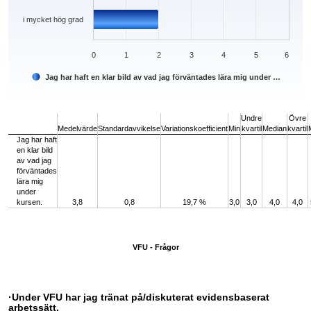
i mycket hög grad
0
1
2
3
4
5
6
Jag har haft en klar bild av vad jag förväntades lära mig under …
End of interactive chart.
Undre
Övre
Medelvärde
Standardavvikelse
Variationskoefficient
Min
kvartil
Median
kvartil
Jag har haft
en klar bild
av vad jag
förväntades
lära mig
under
kursen.
3,8
0,8
19,7 %
3,0
3,0
4,0
4,0
VFU - Frågor
·Under VFU har jag tränat på/diskuterat evidensbaserat
arbetssätt.