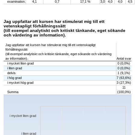
examination.
4,1
0,7
17,1 %
3,0
4,0
4,0
4,5
Jag uppfattar att kursen har stimulerat mig till ett
vetenskapligt förhållningssätt
(till exempel analytiskt och kritiskt tänkande, eget sökande
och värdering av information).
Jag uppfattar att kursen har stimulerat mig till ett vetenskapligt
förhållningssätt
(till exempel analytiskt och kritiskt tänkande, eget sökande och värdering
av information).
Antal svar
i mycket liten grad
0 (0,0%)
i liten grad
0 (0,0%)
delvis
1 (9,1%)
i hög grad
7 (63,6%)
i mycket hög grad
3 (27,3%)
11
Summa
(100,0%)
Chart
Bar chart with 5 bars.
The chart has 1 X axis displaying categories.
The chart has 1 Y axis displaying values. Data ranges from 0 to 7.
i mycket liten grad
i liten grad