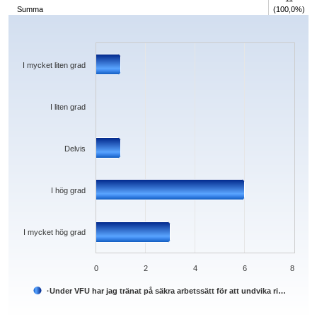
Summa
(100,0%)
Chart
Bar chart with 5 bars.
The chart has 1 X axis displaying categories.
The chart has 1 Y axis displaying values. Data ranges from 0 to 6.
I mycket liten grad
I liten grad
Delvis
I hög grad
I mycket hög grad
0
2
4
6
8
·Under VFU har jag tränat på säkra arbetssätt för att undvika ri…