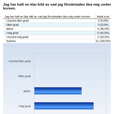
Jag har haft en klar bild av vad jag förväntades lära mig under
kursen.
Jag har haft en klar bild av vad jag förväntades lära mig under kursen.
Antal svar
i mycket liten grad
0 (0,0%)
i liten grad
0 (0,0%)
delvis
4 (36,4%)
i hög grad
5 (45,5%)
i mycket hög grad
2 (18,2%)
Summa
11 (100,0%)
Chart
Bar chart with 5 bars.
The chart has 1 X axis displaying categories.
The chart has 1 Y axis displaying values. Data ranges from 0 to 5.
i mycket liten grad
i liten grad
delvis
i hög grad