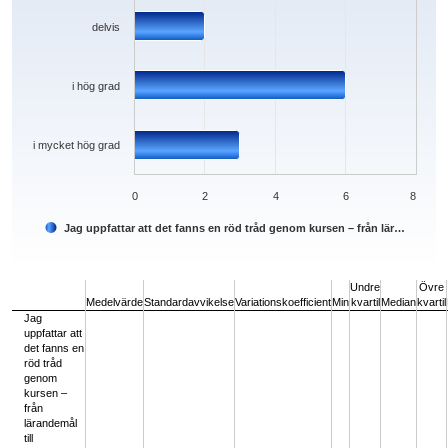
delvis
i hög grad
i mycket hög grad
0
2
4
6
8
Jag uppfattar att det fanns en röd tråd genom kursen – från lär…
End of interactive chart.
Undre
Övre
Medelvärde
Standardavvikelse
Variationskoefficient
Min
kvartil
Median
kvartil
Jag
uppfattar att
det fanns en
röd tråd
genom
kursen –
från
lärandemål
till