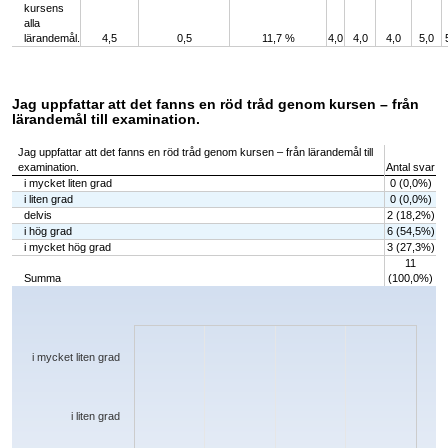
kursens
alla
lärandemål.
4,5
0,5
11,7 %
4,0
4,0
4,0
5,0
Jag uppfattar att det fanns en röd tråd genom kursen – från
lärandemål till examination.
Jag uppfattar att det fanns en röd tråd genom kursen – från lärandemål till
examination.
Antal svar
i mycket liten grad
0 (0,0%)
i liten grad
0 (0,0%)
delvis
2 (18,2%)
i hög grad
6 (54,5%)
i mycket hög grad
3 (27,3%)
11
Summa
(100,0%)
Chart
Bar chart with 5 bars.
The chart has 1 X axis displaying categories.
The chart has 1 Y axis displaying values. Data ranges from 0 to 6.
i mycket liten grad
i liten grad