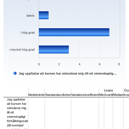
delvis
i hög grad
i mycket hög grad
0
2
4
6
8
Jag uppfattar att kursen har stimulerat mig till ett vetenskaplig…
End of interactive chart.
Undre
Öv
Medelvärde
Standardavvikelse
Variationskoefficient
Min
kvartil
Median
kvar
Jag uppfattar
att kursen har
stimulerat mig
till ett
vetenskapligt
förhållningssätt
(till exempel