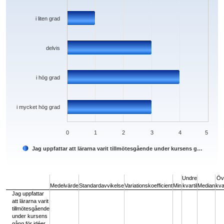
i liten grad
delvis
i hög grad
i mycket hög grad
0
1
2
3
4
5
Jag uppfattar att lärarna varit tillmötesgående under kursens g…
End of interactive chart.
Undre
Öv
Medelvärde
Standardavvikelse
Variationskoefficient
Min
kvartil
Median
kvar
Jag uppfattar
att lärarna varit
tillmötesgående
under kursens
gång för idéer