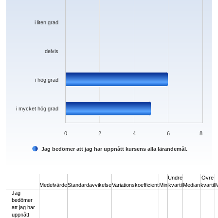
i liten grad
delvis
i hög grad
i mycket hög grad
0
2
4
6
8
Jag bedömer att jag har uppnått kursens alla lärandemål.
End of interactive chart.
Undre
Övre
Medelvärde
Standardavvikelse
Variationskoefficient
Min
kvartil
Median
kvartil
Jag
bedömer
att jag har
uppnått