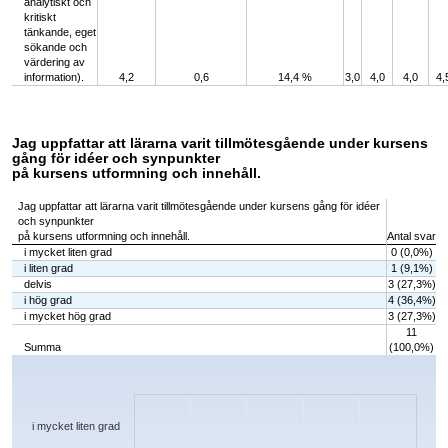
analytiskt och
kritiskt
tänkande, eget
sökande och
värdering av
information).
4,2
0,6
14,4 %
3,0
4,0
4,0
4,
Jag uppfattar att lärarna varit tillmötesgående under kursens
gång för idéer och synpunkter
på kursens utformning och innehåll.
Jag uppfattar att lärarna varit tillmötesgående under kursens gång för idéer
och synpunkter
på kursens utformning och innehåll.
Antal svar
i mycket liten grad
0 (0,0%)
i liten grad
1 (9,1%)
delvis
3 (27,3%)
i hög grad
4 (36,4%)
i mycket hög grad
3 (27,3%)
11
Summa
(100,0%)
Chart
Bar chart with 5 bars.
The chart has 1 X axis displaying categories.
The chart has 1 Y axis displaying values. Data ranges from 0 to 4.
i mycket liten grad