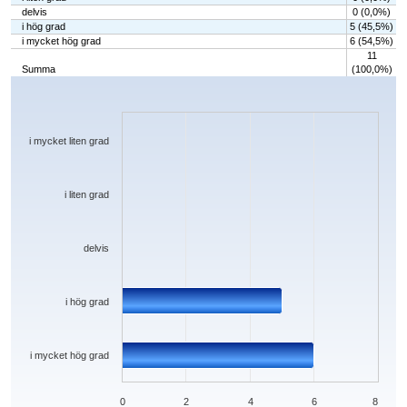
delvis
0 (0,0%)
i hög grad
5 (45,5%)
i mycket hög grad
6 (54,5%)
11
Summa
(100,0%)
Chart
Bar chart with 5 bars.
The chart has 1 X axis displaying categories.
The chart has 1 Y axis displaying values. Data ranges from 0 to 6.
i mycket liten grad
i liten grad
delvis
i hög grad
i mycket hög grad
0
2
4
6
8