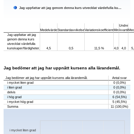
Jag uppfattar att jag genom denna kurs utvecklat värdefulla ku…
End of interactive chart.
Undre
Medelvärde
Standardavvikelse
Variationskoefficient
Min
kvartil
Med
Jag uppfattar att jag
genom denna kurs
utvecklat värdefulla
kunskaper/färdigheter.
4,5
0,5
11,5 %
4,0
4,0
5
Jag bedömer att jag har uppnått kursens alla lärandemål.
Jag bedömer att jag har uppnått kursens alla lärandemål.
Antal svar
i mycket liten grad
0 (0,0%)
i liten grad
0 (0,0%)
delvis
0 (0,0%)
i hög grad
6 (54,5%)
i mycket hög grad
5 (45,5%)
Summa
11 (100,0%)
Chart
Bar chart with 5 bars.
The chart has 1 X axis displaying categories.
The chart has 1 Y axis displaying values. Data ranges from 0 to 6.
i mycket liten grad