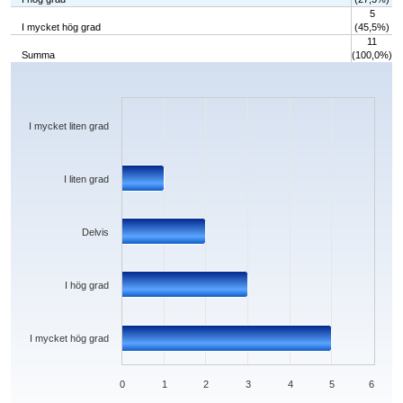
5
I mycket hög grad
(45,5%)
11
Summa
(100,0%)
Chart
Bar chart with 5 bars.
The chart has 1 X axis displaying categories.
The chart has 1 Y axis displaying values. Data ranges from 0 to 5.
I mycket liten grad
I liten grad
Delvis
I hög grad
I mycket hög grad
0
1
2
3
4
5
6