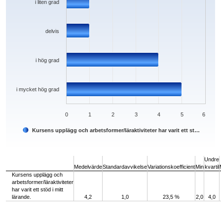
i liten grad
delvis
i hög grad
i mycket hög grad
0
1
2
3
4
5
6
Kursens upplägg och arbetsformer/läraktiviteter har varit ett st…
End of interactive chart.
Undre
Medelvärde
Standardavvikelse
Variationskoefficient
Min
kvartil
Kursens upplägg och
arbetsformer/läraktiviteter
har varit ett stöd i mitt
lärande.
4,2
1,0
23,5 %
2,0
4,0