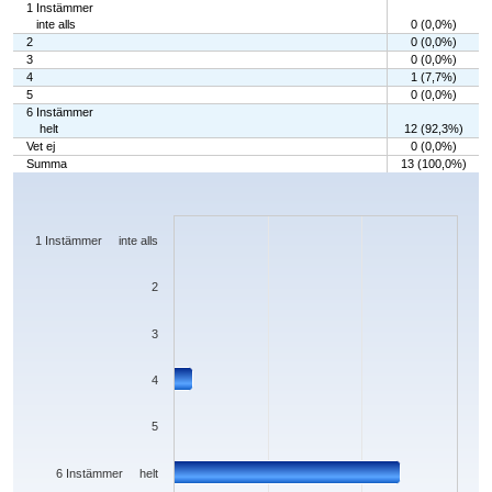
1 Instämmer
inte alls
0 (0,0%)
2
0 (0,0%)
3
0 (0,0%)
4
1 (7,7%)
5
0 (0,0%)
6 Instämmer
helt
12 (92,3%)
Vet ej
0 (0,0%)
Summa
13 (100,0%)
Chart
Bar chart with 7 bars.
The chart has 1 X axis displaying categories.
The chart has 1 Y axis displaying values. Data ranges from 0 to 12.
1 Instämmer inte alls
2
3
4
5
6 Instämmer helt