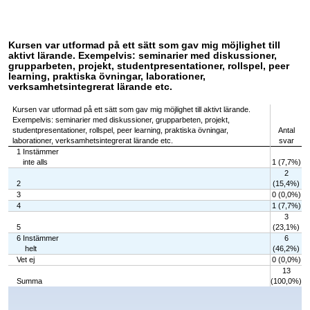
Kursen var utformad på ett sätt som gav mig möjlighet till
aktivt lärande. Exempelvis: seminarier med diskussioner,
grupparbeten, projekt, studentpresentationer, rollspel, peer
learning, praktiska övningar, laborationer,
verksamhetsintegrerat lärande etc.
Kursen var utformad på ett sätt som gav mig möjlighet till aktivt lärande.
Exempelvis: seminarier med diskussioner, grupparbeten, projekt,
studentpresentationer, rollspel, peer learning, praktiska övningar,
Antal
laborationer, verksamhetsintegrerat lärande etc.
svar
1 Instämmer
inte alls
1 (7,7%)
2
2
(15,4%)
3
0 (0,0%)
4
1 (7,7%)
3
5
(23,1%)
6 Instämmer
6
helt
(46,2%)
Vet ej
0 (0,0%)
13
Summa
(100,0%)
Chart
Bar chart with 7 bars.