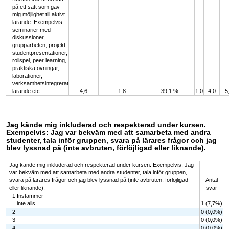
på ett sätt som gav
mig möjlighet till aktivt
lärande. Exempelvis:
seminarier med
diskussioner,
grupparbeten, projekt,
studentpresentationer,
rollspel, peer learning,
praktiska övningar,
laborationer,
verksamhetsintegrerat
lärande etc.
4,6
1,8
39,1 %
1,0
4,0
5
Jag kände mig inkluderad och respekterad under kursen.
Exempelvis: Jag var bekväm med att samarbeta med andra
studenter, tala inför gruppen, svara på lärares frågor och jag
blev lyssnad på (inte avbruten, förlöjligad eller liknande).
Jag kände mig inkluderad och respekterad under kursen. Exempelvis: Jag
var bekväm med att samarbeta med andra studenter, tala inför gruppen,
svara på lärares frågor och jag blev lyssnad på (inte avbruten, förlöjligad
Antal
eller liknande).
svar
1 Instämmer
inte alls
1 (7,7%)
2
0 (0,0%)
3
0 (0,0%)
4
0 (0,0%)