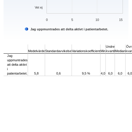
Vet ej
0
5
10
15
Jag uppmuntrades att delta aktivt i patientarbetet.
End of interactive chart.
Undre
Övr
Medelvärde
Standardavvikelse
Variationskoefficient
Min
kvartil
Median
kvart
Jag
uppmuntrades
att delta aktivt
i
patientarbetet.
5,8
0,6
9,5 %
4,0
6,0
6,0
6,0