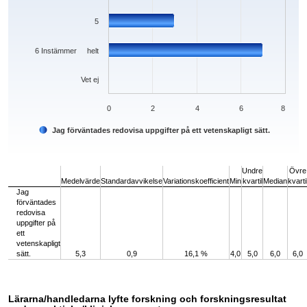
5
6 Instämmer helt
Vet ej
0
2
4
6
8
Jag förväntades redovisa uppgifter på ett vetenskapligt sätt.
End of interactive chart.
Undre
Övre
Medelvärde
Standardavvikelse
Variationskoefficient
Min
kvartil
Median
kvarti
Jag
förväntades
redovisa
uppgifter på
ett
vetenskapligt
sätt.
5,3
0,9
16,1 %
4,0
5,0
6,0
6,0
Lärarna/handledarna lyfte forskning och forskningsresultat