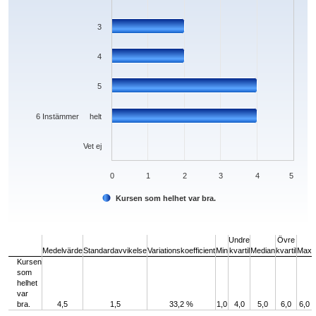
3
4
5
6 Instämmer helt
Vet ej
0
1
2
3
4
5
Kursen som helhet var bra.
End of interactive chart.
Undre
Övre
Medelvärde
Standardavvikelse
Variationskoefficient
Min
kvartil
Median
kvartil
Max
Kursen
som
helhet
var
bra.
4,5
1,5
33,2 %
1,0
4,0
5,0
6,0
6,0