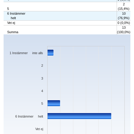
2
5
(15,4%)
6 Instämmer
10
helt
(76,9%)
Vet ej
0 (0,0%)
13
Summa
(100,0%)
Chart
Bar chart with 7 bars.
The chart has 1 X axis displaying categories.
The chart has 1 Y axis displaying values. Data ranges from 0 to 10.
1 Instämmer inte alls
2
3
4
5
6 Instämmer helt
Vet ej