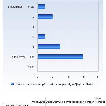
The chart has 1 X axis displaying categories.
The chart has 1 Y axis displaying values. Data ranges from 0 to 6.
1 Instämmer inte alls
2
3
4
5
6 Instämmer helt
Vet ej
0
2
4
6
8
Kursen var utformad på ett sätt som gav mig möjlighet till akti…
End of interactive chart.
Undre
Medelvärde
Standardavvikelse
Variationskoefficient
Min
kvartil
Med
Kursen var utformad