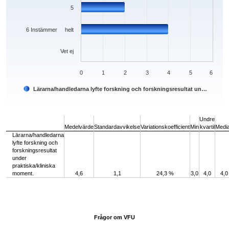
5
6 Instämmer helt
Vet ej
0
1
2
3
4
5
6
Lärarna/handledarna lyfte forskning och forskningsresultat un…
End of interactive chart.
Undre
Medelvärde
Standardavvikelse
Variationskoefficient
Min
kvartil
Medi
Lärarna/handledarna
lyfte forskning och
forskningsresultat
under
praktiska/kliniska
moment.
4,6
1,1
24,3 %
3,0
4,0
4,0
Frågor om VFU