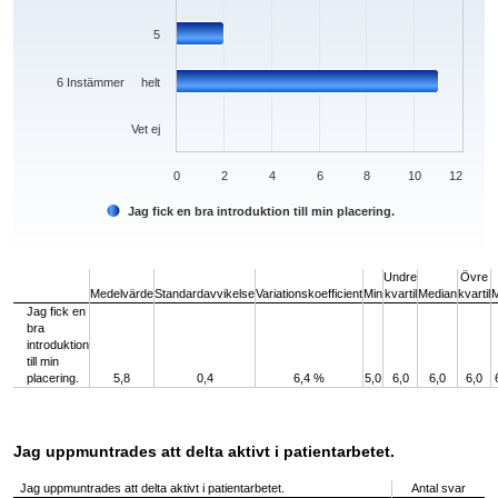
5
6 Instämmer helt
Vet ej
0
2
4
6
8
10
12
Jag fick en bra introduktion till min placering.
End of interactive chart.
Undre
Övre
Medelvärde
Standardavvikelse
Variationskoefficient
Min
kvartil
Median
kvartil
Jag fick en
bra
introduktion
till min
placering.
5,8
0,4
6,4 %
5,0
6,0
6,0
6,0
Jag uppmuntrades att delta aktivt i patientarbetet.
Jag uppmuntrades att delta aktivt i patientarbetet.
Antal svar