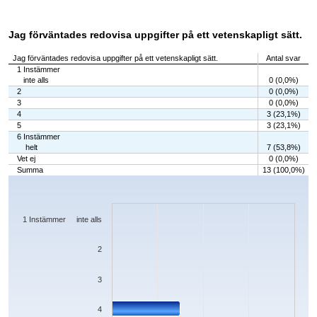
Jag förväntades redovisa uppgifter på ett vetenskapligt sätt.
Jag förväntades redovisa uppgifter på ett vetenskapligt sätt.
Antal svar
1 Instämmer
inte alls
0 (0,0%)
2
0 (0,0%)
3
0 (0,0%)
4
3 (23,1%)
5
3 (23,1%)
6 Instämmer
helt
7 (53,8%)
Vet ej
0 (0,0%)
Summa
13 (100,0%)
Chart
Bar chart with 7 bars.
The chart has 1 X axis displaying categories.
The chart has 1 Y axis displaying values. Data ranges from 0 to 7.
1 Instämmer inte alls
2
3
4