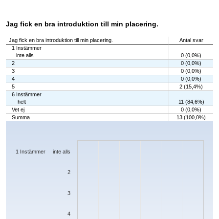
Jag fick en bra introduktion till min placering.
Jag fick en bra introduktion till min placering.
Antal svar
1 Instämmer
inte alls
0 (0,0%)
2
0 (0,0%)
3
0 (0,0%)
4
0 (0,0%)
5
2 (15,4%)
6 Instämmer
helt
11 (84,6%)
Vet ej
0 (0,0%)
Summa
13 (100,0%)
Chart
Bar chart with 7 bars.
The chart has 1 X axis displaying categories.
The chart has 1 Y axis displaying values. Data ranges from 0 to 11.
1 Instämmer inte alls
2
3
4