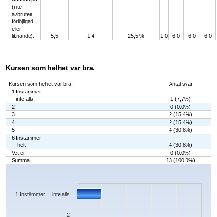
(inte
avbruten,
förlöjligad
eller
liknande).
5,5
1,4
25,5 %
1,0
6,0
6,0
6,0
Kursen som helhet var bra.
Kursen som helhet var bra.
Antal svar
1 Instämmer
inte alls
1 (7,7%)
2
0 (0,0%)
3
2 (15,4%)
4
2 (15,4%)
5
4 (30,8%)
6 Instämmer
helt
4 (30,8%)
Vet ej
0 (0,0%)
Summa
13 (100,0%)
Chart
Bar chart with 7 bars.
The chart has 1 X axis displaying categories.
The chart has 1 Y axis displaying values. Data ranges from 0 to 4.
1 Instämmer inte alls
2