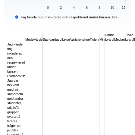
0
2
4
6
8
10
12
Jag kände mig inkluderad och respekterad under kursen. Exe…
End of interactive chart.
Undre
Övre
Medelvärde
Standardavvikelse
Variationskoefficient
Min
kvartil
Median
kvartil
Jag kände
mig
inkluderad
och
respekterad
under
kursen.
Exempelvis:
Jag var
bekväm
med att
samarbeta
med andra
studenter,
tala inför
gruppen,
svara på
lärares
frågor och
jag blev
lyssnad på