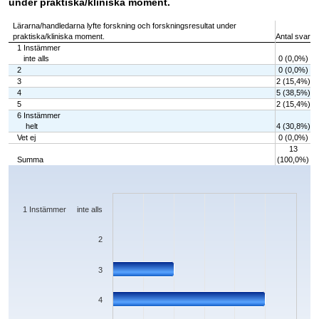
under praktiska/kliniska moment.
Lärarna/handledarna lyfte forskning och forskningsresultat under
praktiska/kliniska moment.
Antal svar
1 Instämmer
inte alls
0 (0,0%)
2
0 (0,0%)
3
2 (15,4%)
4
5 (38,5%)
5
2 (15,4%)
6 Instämmer
helt
4 (30,8%)
Vet ej
0 (0,0%)
13
Summa
(100,0%)
Chart
Bar chart with 7 bars.
The chart has 1 X axis displaying categories.
The chart has 1 Y axis displaying values. Data ranges from 0 to 5.
1 Instämmer inte alls
2
3
4