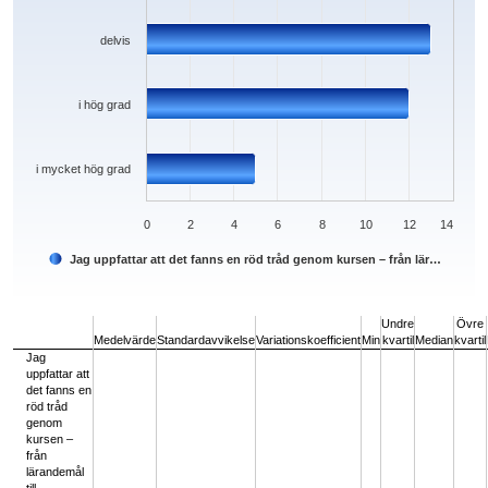
delvis
i hög grad
i mycket hög grad
0
2
4
6
8
10
12
14
Jag uppfattar att det fanns en röd tråd genom kursen – från lär…
End of interactive chart.
Undre
Övre
Medelvärde
Standardavvikelse
Variationskoefficient
Min
kvartil
Median
kvartil
Jag
uppfattar att
det fanns en
röd tråd
genom
kursen –
från
lärandemål