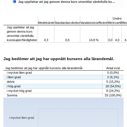
Jag uppfattar att jag genom denna kurs utvecklat värdefulla ku…
End of interactive chart.
Undre
Medelvärde
Standardavvikelse
Variationskoefficient
Min
kvartil
Med
Jag uppfattar att jag
genom denna kurs
utvecklat värdefulla
kunskaper/färdigheter.
4,3
0,6
14,8 %
3,0
4,0
4
Jag bedömer att jag har uppnått kursens alla lärandemål.
Jag bedömer att jag har uppnått kursens alla lärandemål.
Antal svar
i mycket liten grad
0 (0,0%)
i liten grad
2 (6,1%)
delvis
5 (15,2%)
i hög grad
18 (54,5%)
i mycket hög grad
8 (24,2%)
Summa
33 (100,0%)
Chart
Bar chart with 5 bars.
The chart has 1 X axis displaying categories.
The chart has 1 Y axis displaying values. Data ranges from 0 to 18.
i mycket liten grad