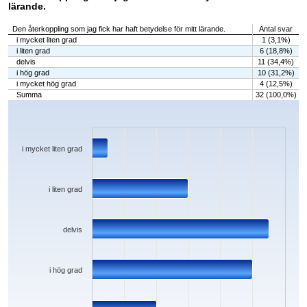
lärande.
Den återkoppling som jag fick har haft betydelse för mitt lärande.
Antal svar
i mycket liten grad
1 (3,1%)
i liten grad
6 (18,8%)
delvis
11 (34,4%)
i hög grad
10 (31,2%)
i mycket hög grad
4 (12,5%)
Summa
32 (100,0%)
Chart
Bar chart with 5 bars.
The chart has 1 X axis displaying categories.
The chart has 1 Y axis displaying values. Data ranges from 1 to 11.
i mycket liten grad
i liten grad
delvis
i hög grad