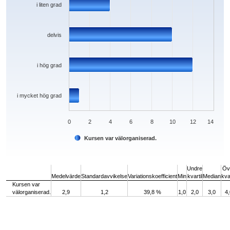
i liten grad
delvis
i hög grad
i mycket hög grad
0
2
4
6
8
10
12
14
Kursen var välorganiserad.
End of interactive chart.
Undre
Öv
Medelvärde
Standardavvikelse
Variationskoefficient
Min
kvartil
Median
kvar
Kursen var
välorganiserad.
2,9
1,2
39,8 %
1,0
2,0
3,0
4,