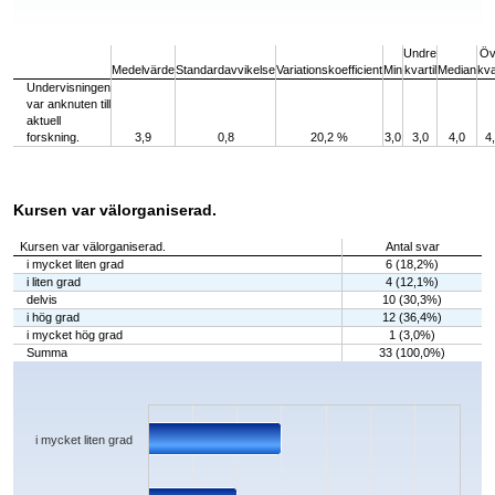
End of interactive chart.
Undre
Öv
Medelvärde
Standardavvikelse
Variationskoefficient
Min
kvartil
Median
kva
Undervisningen
var anknuten till
aktuell
forskning.
3,9
0,8
20,2 %
3,0
3,0
4,0
4
Kursen var välorganiserad.
Kursen var välorganiserad.
Antal svar
i mycket liten grad
6 (18,2%)
i liten grad
4 (12,1%)
delvis
10 (30,3%)
i hög grad
12 (36,4%)
i mycket hög grad
1 (3,0%)
Summa
33 (100,0%)
Chart
Bar chart with 5 bars.
The chart has 1 X axis displaying categories.
The chart has 1 Y axis displaying values. Data ranges from 1 to 12.
i mycket liten grad