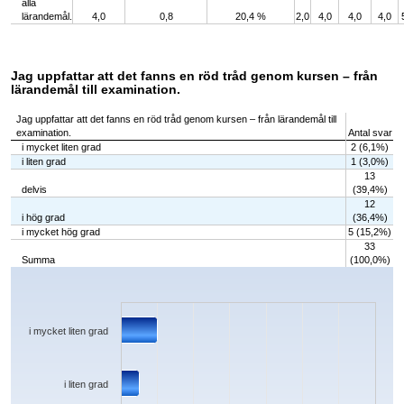
alla
lärandemål.
4,0
0,8
20,4 %
2,0
4,0
4,0
4,0
Jag uppfattar att det fanns en röd tråd genom kursen – från
lärandemål till examination.
Jag uppfattar att det fanns en röd tråd genom kursen – från lärandemål till
examination.
Antal svar
i mycket liten grad
2 (6,1%)
i liten grad
1 (3,0%)
13
delvis
(39,4%)
12
i hög grad
(36,4%)
i mycket hög grad
5 (15,2%)
33
Summa
(100,0%)
Chart
Bar chart with 5 bars.
The chart has 1 X axis displaying categories.
The chart has 1 Y axis displaying values. Data ranges from 1 to 13.
i mycket liten grad
i liten grad