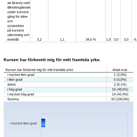
att lärarna varit
tillmötesgående
under kursens
gång för idéer
och
synpunkter
på kursens
utformning och
innehåll.
3,2
1,1
34,5 %
1,0
3,0
3,0
4,
Kursen har förberett mig för mitt framtida yrke.
Kursen har förberett mig för mitt framtida yrke.
Antal svar
i mycket liten grad
1 (3,0%)
i liten grad
0 (0,0%)
delvis
2 (6,1%)
i hög grad
16 (48,5%)
i mycket hög grad
14 (42,4%)
Summa
33 (100,0%)
Chart
Bar chart with 5 bars.
The chart has 1 X axis displaying categories.
The chart has 1 Y axis displaying values. Data ranges from 0 to 16.
i mycket liten grad