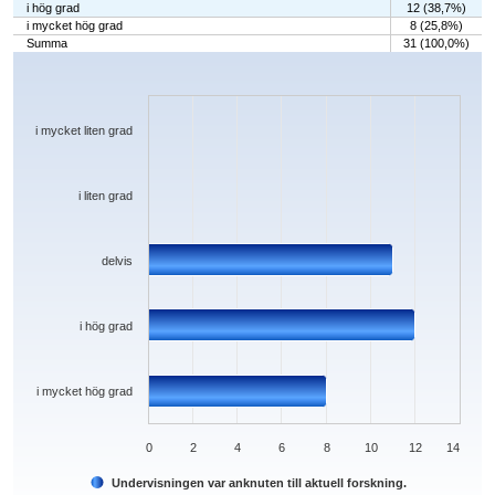
i hög grad
12 (38,7%)
i mycket hög grad
8 (25,8%)
Summa
31 (100,0%)
Chart
Bar chart with 5 bars.
The chart has 1 X axis displaying categories.
The chart has 1 Y axis displaying values. Data ranges from 0 to 12.
i mycket liten grad
i liten grad
delvis
i hög grad
i mycket hög grad
0
2
4
6
8
10
12
14
Undervisningen var anknuten till aktuell forskning.