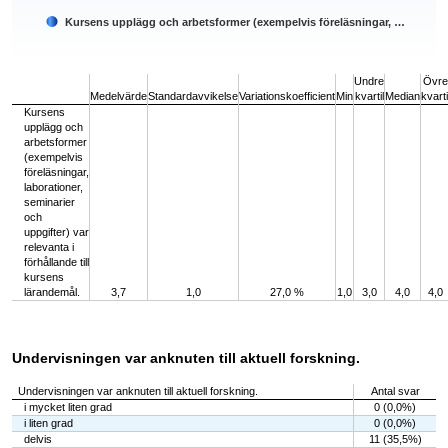
Kursens upplägg och arbetsformer (exempelvis föreläsningar, …
End of interactive chart.
Undre
Övre
Medelvärde
Standardavvikelse
Variationskoefficient
Min
kvartil
Median
kvarti
Kursens
upplägg och
arbetsformer
(exempelvis
föreläsningar,
laborationer,
seminarier
och
uppgifter) var
relevanta i
förhållande till
kursens
lärandemål.
3,7
1,0
27,0 %
1,0
3,0
4,0
4,0
Undervisningen var anknuten till aktuell forskning.
Undervisningen var anknuten till aktuell forskning.
Antal svar
i mycket liten grad
0 (0,0%)
i liten grad
0 (0,0%)
delvis
11 (35,5%)