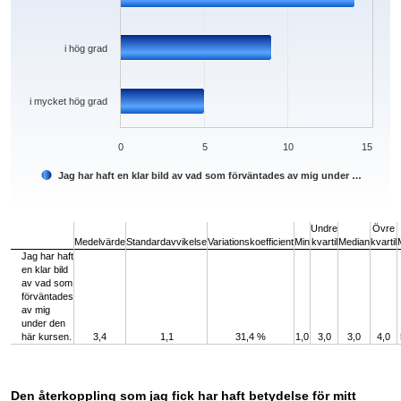
i hög grad
i mycket hög grad
0
5
10
15
Jag har haft en klar bild av vad som förväntades av mig under …
End of interactive chart.
Undre
Övre
Medelvärde
Standardavvikelse
Variationskoefficient
Min
kvartil
Median
kvartil
Jag har haft
en klar bild
av vad som
förväntades
av mig
under den
här kursen.
3,4
1,1
31,4 %
1,0
3,0
3,0
4,0
Den återkoppling som jag fick har haft betydelse för mitt