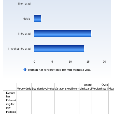
i liten grad
delvis
i hög grad
i mycket hög grad
0
5
10
15
20
Kursen har förberett mig för mitt framtida yrke.
End of interactive chart.
Undre
Övre
Medelvärde
Standardavvikelse
Variationskoefficient
Min
kvartil
Median
kvartil
Max
Kursen
har
förberett
mig för
mitt
framtida