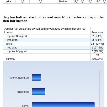
yrke.
4,3
0,8
19,6 %
1,0
4,0
4,0
5,0
5,0
Jag har haft en klar bild av vad som förväntades av mig under
den här kursen.
Jag har haft en klar bild av vad som förväntades av mig under den här
kursen.
Antal svar
i mycket liten grad
2 (6,1%)
i liten grad
3 (9,1%)
delvis
14 (42,4%)
i hög grad
9 (27,3%)
i mycket hög grad
5 (15,2%)
33
Summa
(100,0%)
Chart
Bar chart with 5 bars.
The chart has 1 X axis displaying categories.
The chart has 1 Y axis displaying values. Data ranges from 2 to 14.
i mycket liten grad
i liten grad
delvis