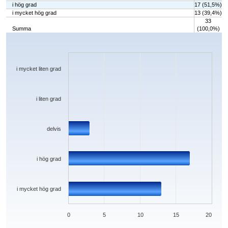
i hög grad
17 (51,5%)
i mycket hög grad
13 (39,4%)
33
Summa
(100,0%)
Chart
Bar chart with 5 bars.
The chart has 1 X axis displaying categories.
The chart has 1 Y axis displaying values. Data ranges from 0 to 17.
i mycket liten grad
i liten grad
delvis
i hög grad
i mycket hög grad
0
5
10
15
20