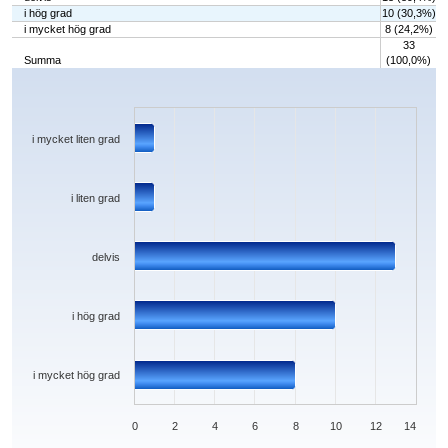
i hög grad
10 (30,3%)
i mycket hög grad
8 (24,2%)
33
Summa
(100,0%)
Chart
Bar chart with 5 bars.
The chart has 1 X axis displaying categories.
The chart has 1 Y axis displaying values. Data ranges from 1 to 13.
i mycket liten grad
i liten grad
delvis
i hög grad
i mycket hög grad
0
2
4
6
8
10
12
14