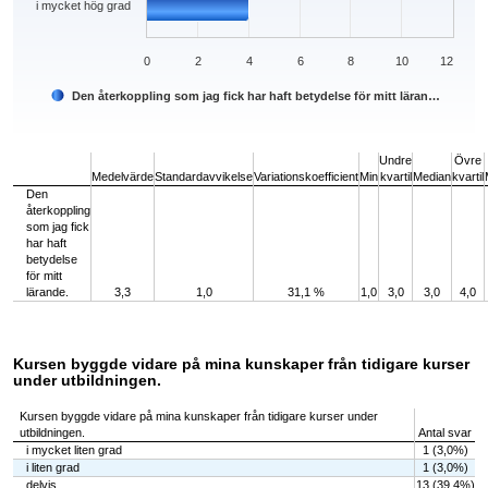
i mycket hög grad
0
2
4
6
8
10
12
Den återkoppling som jag fick har haft betydelse för mitt läran…
End of interactive chart.
Undre
Övre
Medelvärde
Standardavvikelse
Variationskoefficient
Min
kvartil
Median
kvartil
Den
återkoppling
som jag fick
har haft
betydelse
för mitt
lärande.
3,3
1,0
31,1 %
1,0
3,0
3,0
4,0
Kursen byggde vidare på mina kunskaper från tidigare kurser
under utbildningen.
Kursen byggde vidare på mina kunskaper från tidigare kurser under
utbildningen.
Antal svar
i mycket liten grad
1 (3,0%)
i liten grad
1 (3,0%)
delvis
13 (39,4%)