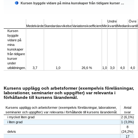
Kursen byggde vidare på mina kunskaper från tidigare kurser …
End of interactive chart.
Undre
Övre
Medelvärde
Standardavvikelse
Variationskoefficient
Min
kvartil
Median
kvartil
Kursen
byggde
vidare på
mina
kunskaper
från tidigare
kurser
under
utbildningen.
3,7
1,0
26,6 %
1,0
3,0
4,0
4,0
Kursens upplägg och arbetsformer (exempelvis föreläsningar,
laborationer, seminarier och uppgifter) var relevanta i
förhållande till kursens lärandemål.
Kursens upplägg och arbetsformer (exempelvis föreläsningar, laborationer,
Antal
seminarier och uppgifter) var relevanta i förhållande till kursens lärandemål.
svar
i mycket liten grad
2 (6,1%)
i liten grad
1 (3,0%)
8
delvis
(24,2%)
17