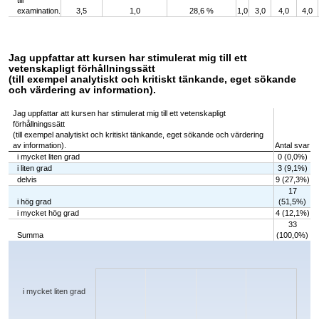
till
examination.
3,5
1,0
28,6 %
1,0
3,0
4,0
4,0
Jag uppfattar att kursen har stimulerat mig till ett
vetenskapligt förhållningssätt
(till exempel analytiskt och kritiskt tänkande, eget sökande
och värdering av information).
Jag uppfattar att kursen har stimulerat mig till ett vetenskapligt
förhållningssätt
(till exempel analytiskt och kritiskt tänkande, eget sökande och värdering
av information).
Antal svar
i mycket liten grad
0 (0,0%)
i liten grad
3 (9,1%)
delvis
9 (27,3%)
17
i hög grad
(51,5%)
i mycket hög grad
4 (12,1%)
33
Summa
(100,0%)
Chart
Bar chart with 5 bars.
The chart has 1 X axis displaying categories.
The chart has 1 Y axis displaying values. Data ranges from 0 to 17.
i mycket liten grad