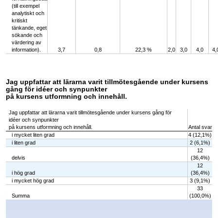
(till exempel
analytiskt och
kritiskt
tänkande, eget
sökande och
värdering av
information).
3,7
0,8
22,3 %
2,0
3,0
4,0
4,
Jag uppfattar att lärarna varit tillmötesgående under kursens
gång för idéer och synpunkter
på kursens utformning och innehåll.
Jag uppfattar att lärarna varit tillmötesgående under kursens gång för
idéer och synpunkter
på kursens utformning och innehåll.
Antal svar
i mycket liten grad
4 (12,1%)
i liten grad
2 (6,1%)
12
delvis
(36,4%)
12
i hög grad
(36,4%)
i mycket hög grad
3 (9,1%)
33
Summa
(100,0%)
Chart
Bar chart with 5 bars.