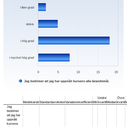
i liten grad
delvis
i hög grad
i mycket hög grad
0
5
10
15
20
Jag bedömer att jag har uppnått kursens alla lärandemål.
End of interactive chart.
Undre
Övre
Medelvärde
Standardavvikelse
Variationskoefficient
Min
kvartil
Median
kvartil
Jag
bedömer
att jag har
uppnått
kursens