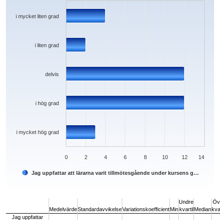
The chart has 1 X axis displaying categories.
The chart has 1 Y axis displaying values. Data ranges from 2 to 12.
i mycket liten grad
i liten grad
delvis
i hög grad
i mycket hög grad
0
2
4
6
8
10
12
14
Jag uppfattar att lärarna varit tillmötesgående under kursens g…
End of interactive chart.
Undre
Öv
Medelvärde
Standardavvikelse
Variationskoefficient
Min
kvartil
Median
kvar
Jag uppfattar