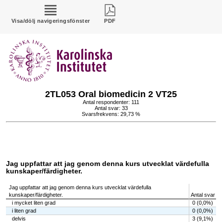
Visa/dölj navigeringsfönster
PDF
2TL053 Oral biomedicin 2 VT25
Antal respondenter: 111
Antal svar: 33
Svarsfrekvens: 29,73 %
Jag uppfattar att jag genom denna kurs utvecklat värdefulla
kunskaper/färdigheter.
Jag uppfattar att jag genom denna kurs utvecklat värdefulla
kunskaper/färdigheter.
Antal svar
i mycket liten grad
0 (0,0%)
i liten grad
0 (0,0%)
delvis
3 (9,1%)