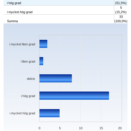
i hög grad
(51,5%)
5
i mycket hög grad
(15,2%)
33
Summa
(100,0%)
Chart
Bar chart with 5 bars.
The chart has 1 X axis displaying categories.
The chart has 1 Y axis displaying values. Data ranges from 1 to 17.
i mycket liten grad
i liten grad
delvis
i hög grad
i mycket hög grad
0
5
10
15
20