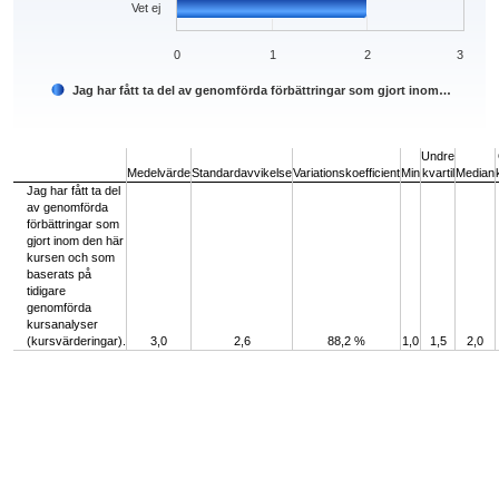
Vet ej
0
1
2
3
Jag har fått ta del av genomförda förbättringar som gjort inom…
End of interactive chart.
Undre
Medelvärde
Standardavvikelse
Variationskoefficient
Min
kvartil
Median
Jag har fått ta del
av genomförda
förbättringar som
gjort inom den här
kursen och som
baserats på
tidigare
genomförda
kursanalyser
(kursvärderingar).
3,0
2,6
88,2 %
1,0
1,5
2,0