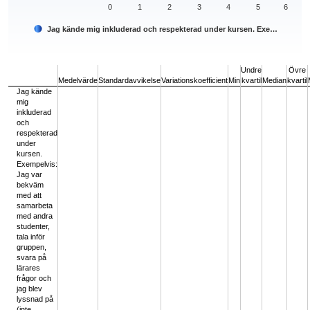
0
1
2
3
4
5
6
Jag kände mig inkluderad och respekterad under kursen. Exe…
End of interactive chart.
Undre
Övre
Medelvärde
Standardavvikelse
Variationskoefficient
Min
kvartil
Median
kvartil
Jag kände
mig
inkluderad
och
respekterad
under
kursen.
Exempelvis:
Jag var
bekväm
med att
samarbeta
med andra
studenter,
tala inför
gruppen,
svara på
lärares
frågor och
jag blev
lyssnad på
(inte