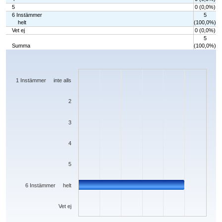
5
0 (0,0%)
6 Instämmer
5
helt
(100,0%)
Vet ej
0 (0,0%)
5
Summa
(100,0%)
Chart
Bar chart with 7 bars.
The chart has 1 X axis displaying categories.
The chart has 1 Y axis displaying values. Data ranges from 0 to 5.
1 Instämmer inte alls
2
3
4
5
6 Instämmer helt
Vet ej