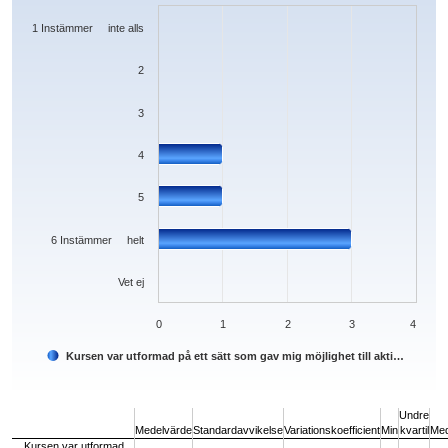
The chart has 1 X axis displaying categories.
The chart has 1 Y axis displaying values. Data ranges from 0 to 3.
1 Instämmer inte alls
2
3
4
5
6 Instämmer helt
Vet ej
0
1
2
3
4
Kursen var utformad på ett sätt som gav mig möjlighet till akti…
End of interactive chart.
Undre
Medelvärde
Standardavvikelse
Variationskoefficient
Min
kvartil
Med
Kursen var utformad