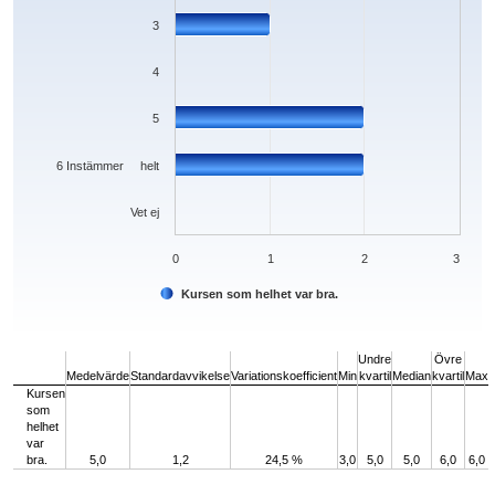
3
4
5
6 Instämmer helt
Vet ej
0
1
2
3
Kursen som helhet var bra.
End of interactive chart.
Undre
Övre
Medelvärde
Standardavvikelse
Variationskoefficient
Min
kvartil
Median
kvartil
Max
Kursen
som
helhet
var
bra.
5,0
1,2
24,5 %
3,0
5,0
5,0
6,0
6,0