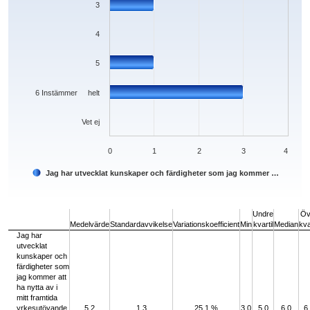
3
4
5
6 Instämmer helt
Vet ej
0
1
2
3
4
Jag har utvecklat kunskaper och färdigheter som jag kommer …
End of interactive chart.
Undre
Öv
Medelvärde
Standardavvikelse
Variationskoefficient
Min
kvartil
Median
kva
Jag har
utvecklat
kunskaper och
färdigheter som
jag kommer att
ha nytta av i
mitt framtida
yrkesutövande.
5,2
1,3
25,1 %
3,0
5,0
6,0
6