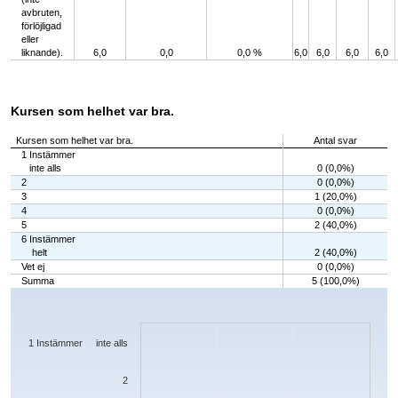
avbruten,
förlöjligad
eller
liknande).
6,0
0,0
0,0 %
6,0
6,0
6,0
6,0
Kursen som helhet var bra.
Kursen som helhet var bra.
Antal svar
1 Instämmer
inte alls
0 (0,0%)
2
0 (0,0%)
3
1 (20,0%)
4
0 (0,0%)
5
2 (40,0%)
6 Instämmer
helt
2 (40,0%)
Vet ej
0 (0,0%)
Summa
5 (100,0%)
Chart
Bar chart with 7 bars.
The chart has 1 X axis displaying categories.
The chart has 1 Y axis displaying values. Data ranges from 0 to 2.
1 Instämmer inte alls
2