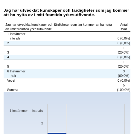
Jag har utvecklat kunskaper och färdigheter som jag kommer
att ha nytta av i mitt framtida yrkesutövande.
Jag har utvecklat kunskaper och färdigheter som jag kommer att ha nytta
Antal
av i mitt framtida yrkesutövande.
svar
1 Instämmer
inte alls
0 (0,0%)
2
0 (0,0%)
1
3
(20,0%)
4
0 (0,0%)
1
5
(20,0%)
6 Instämmer
3
helt
(60,0%)
Vet ej
0 (0,0%)
5
Summa
(100,0%)
Chart
Bar chart with 7 bars.
The chart has 1 X axis displaying categories.
The chart has 1 Y axis displaying values. Data ranges from 0 to 3.
1 Instämmer inte alls
2