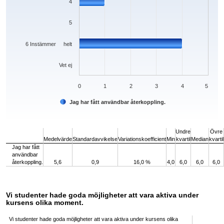
4
5
6 Instämmer helt
Vet ej
0
1
2
3
4
5
Jag har fått användbar återkoppling.
End of interactive chart.
Undre
Övre
Medelvärde
Standardavvikelse
Variationskoefficient
Min
kvartil
Median
kvartil
Jag har fått
användbar
återkoppling.
5,6
0,9
16,0 %
4,0
6,0
6,0
6,0
Vi studenter hade goda möjligheter att vara aktiva under
kursens olika moment.
Vi studenter hade goda möjligheter att vara aktiva under kursens olika