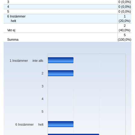
3
0 (0,0%)
4
0 (0,0%)
5
0 (0,0%)
6 Instämmer
1
helt
(20,0%)
2
Vet ej
(40,0%)
5
Summa
(100,0%)
Chart
Bar chart with 7 bars.
The chart has 1 X axis displaying categories.
The chart has 1 Y axis displaying values. Data ranges from 0 to 2.
1 Instämmer inte alls
2
3
4
5
6 Instämmer helt