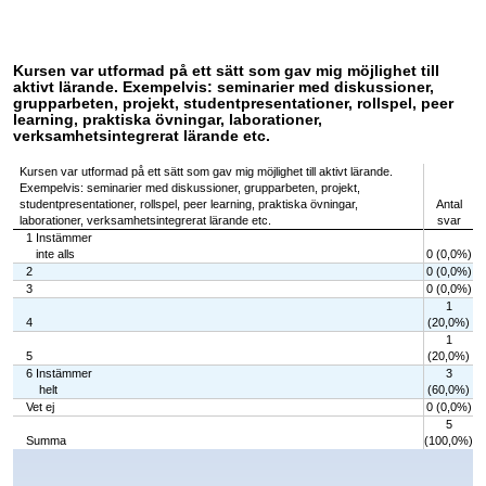
Kursen var utformad på ett sätt som gav mig möjlighet till
aktivt lärande. Exempelvis: seminarier med diskussioner,
grupparbeten, projekt, studentpresentationer, rollspel, peer
learning, praktiska övningar, laborationer,
verksamhetsintegrerat lärande etc.
Kursen var utformad på ett sätt som gav mig möjlighet till aktivt lärande.
Exempelvis: seminarier med diskussioner, grupparbeten, projekt,
studentpresentationer, rollspel, peer learning, praktiska övningar,
Antal
laborationer, verksamhetsintegrerat lärande etc.
svar
1 Instämmer
inte alls
0 (0,0%)
2
0 (0,0%)
3
0 (0,0%)
1
4
(20,0%)
1
5
(20,0%)
6 Instämmer
3
helt
(60,0%)
Vet ej
0 (0,0%)
5
Summa
(100,0%)
Chart
Bar chart with 7 bars.