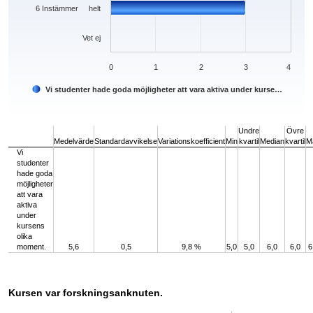
6 Instämmer helt
Vet ej
0
1
2
3
4
Vi studenter hade goda möjligheter att vara aktiva under kurse…
End of interactive chart.
Undre
Övre
Medelvärde
Standardavvikelse
Variationskoefficient
Min
kvartil
Median
kvartil
M
Vi
studenter
hade goda
möjligheter
att vara
aktiva
under
kursens
olika
moment.
5,6
0,5
9,8 %
5,0
5,0
6,0
6,0
6
Kursen var forskningsanknuten.