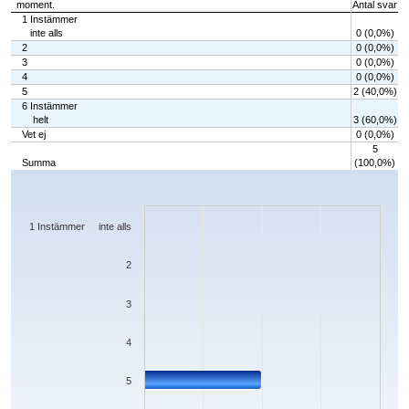
moment.
Antal svar
1 Instämmer
inte alls
0 (0,0%)
2
0 (0,0%)
3
0 (0,0%)
4
0 (0,0%)
5
2 (40,0%)
6 Instämmer
helt
3 (60,0%)
Vet ej
0 (0,0%)
5
Summa
(100,0%)
Chart
Bar chart with 7 bars.
The chart has 1 X axis displaying categories.
The chart has 1 Y axis displaying values. Data ranges from 0 to 3.
1 Instämmer inte alls
2
3
4
5