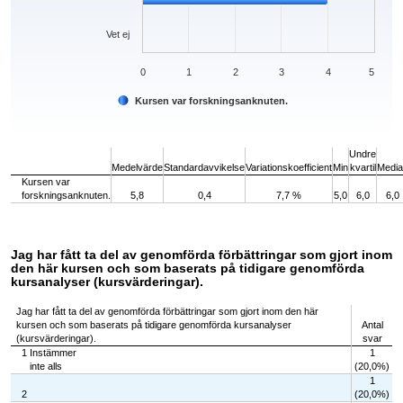
Vet ej
0
1
2
3
4
5
Kursen var forskningsanknuten.
End of interactive chart.
Undre
Medelvärde
Standardavvikelse
Variationskoefficient
Min
kvartil
Medi
Kursen var
forskningsanknuten.
5,8
0,4
7,7 %
5,0
6,0
6,0
Jag har fått ta del av genomförda förbättringar som gjort inom
den här kursen och som baserats på tidigare genomförda
kursanalyser (kursvärderingar).
Jag har fått ta del av genomförda förbättringar som gjort inom den här
kursen och som baserats på tidigare genomförda kursanalyser
Antal
(kursvärderingar).
svar
1 Instämmer
1
inte alls
(20,0%)
1
2
(20,0%)