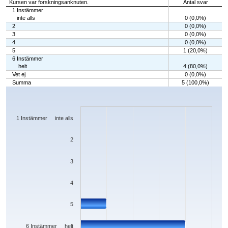
Kursen var forskningsanknuten.
Antal svar
1 Instämmer
inte alls
0 (0,0%)
2
0 (0,0%)
3
0 (0,0%)
4
0 (0,0%)
5
1 (20,0%)
6 Instämmer
helt
4 (80,0%)
Vet ej
0 (0,0%)
Summa
5 (100,0%)
Chart
Bar chart with 7 bars.
The chart has 1 X axis displaying categories.
The chart has 1 Y axis displaying values. Data ranges from 0 to 4.
1 Instämmer inte alls
2
3
4
5
6 Instämmer helt