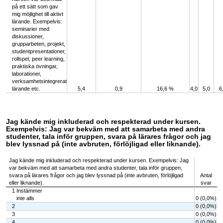
på ett sätt som gav
mig möjlighet till aktivt
lärande. Exempelvis:
seminarier med
diskussioner,
grupparbeten, projekt,
studentpresentationer,
rollspel, peer learning,
praktiska övningar,
laborationer,
verksamhetsintegrerat
lärande etc.
5,4
0,9
16,6 %
4,0
5,0
6
Jag kände mig inkluderad och respekterad under kursen.
Exempelvis: Jag var bekväm med att samarbeta med andra
studenter, tala inför gruppen, svara på lärares frågor och jag
blev lyssnad på (inte avbruten, förlöjligad eller liknande).
Jag kände mig inkluderad och respekterad under kursen. Exempelvis: Jag
var bekväm med att samarbeta med andra studenter, tala inför gruppen,
svara på lärares frågor och jag blev lyssnad på (inte avbruten, förlöjligad
Antal
eller liknande).
svar
1 Instämmer
inte alls
0 (0,0%)
2
0 (0,0%)
3
0 (0,0%)
4
0 (0,0%)