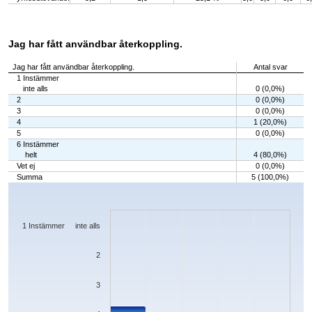
Jag har fått användbar återkoppling.
Jag har fått användbar återkoppling.
Antal svar
1 Instämmer
inte alls
0 (0,0%)
2
0 (0,0%)
3
0 (0,0%)
4
1 (20,0%)
5
0 (0,0%)
6 Instämmer
helt
4 (80,0%)
Vet ej
0 (0,0%)
Summa
5 (100,0%)
Chart
Bar chart with 7 bars.
The chart has 1 X axis displaying categories.
The chart has 1 Y axis displaying values. Data ranges from 0 to 4.
1 Instämmer inte alls
2
3