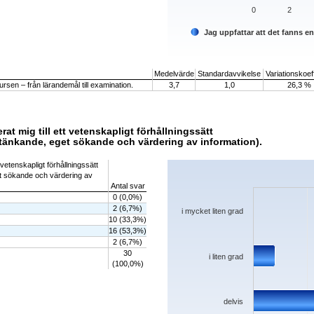
0
2
Jag uppfattar att det fanns e
End of interactive chart.
Medelvärde
Standardavvikelse
Variationskoeff
rsen – från lärandemål till examination.
3,7
1,0
26,3 %
rat mig till ett vetenskapligt förhållningssätt
kt tänkande, eget sökande och värdering av information).
Chart
 vetenskapligt förhållningssätt
get sökande och värdering av
Bar chart with 5 bars.
Antal svar
The chart has 1 X axis displaying categorie
0 (0,0%)
The chart has 1 Y axis displaying values. 
2 (6,7%)
i mycket liten grad
10 (33,3%)
16 (53,3%)
2 (6,7%)
30
i liten grad
(100,0%)
delvis