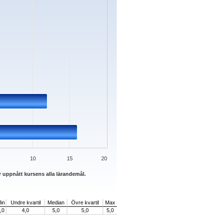
10
15
20
r uppnått kursens alla lärandemål.
in
Undre kvartil
Median
Övre kvartil
Max
,0
4,0
5,0
5,0
5,0