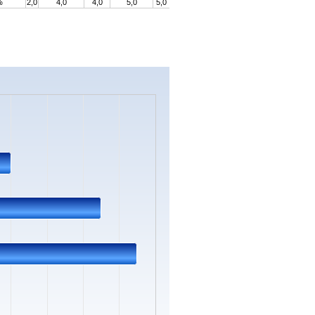
%
2,0
4,0
4,0
5,0
5,0
s.
ata ranges from 1 to 11.