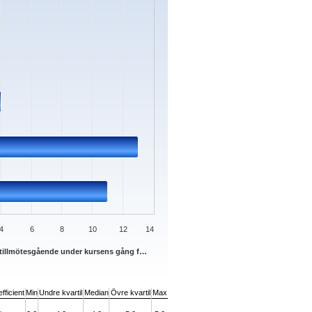
4
6
8
10
12
14
it tillmötesgående under kursens gång f…
fficient
Min
Undre kvartil
Median
Övre kvartil
Max