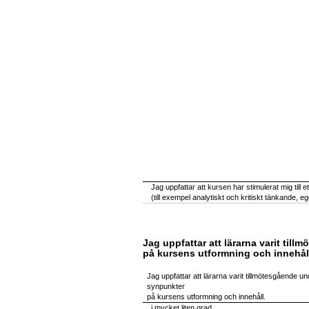
Jag uppfattar att kursen har stimulerat mig till e
(till exempel analytiskt och kritiskt tänkande, 
Jag uppfattar att lärarna varit ti
på kursens utformning och innehål
Jag uppfattar att lärarna varit tillmötesgående u
synpunkter
på kursens utformning och innehåll.
i mycket liten grad