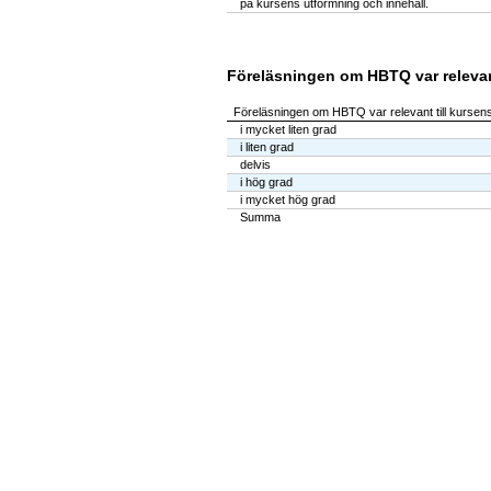
på kursens utformning och innehåll.
Föreläsningen om HBTQ var relevant
Föreläsningen om HBTQ var relevant till kursen
i mycket liten grad
i liten grad
delvis
i hög grad
i mycket hög grad
Summa