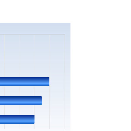
s.
Data ranges from 0 to 10.