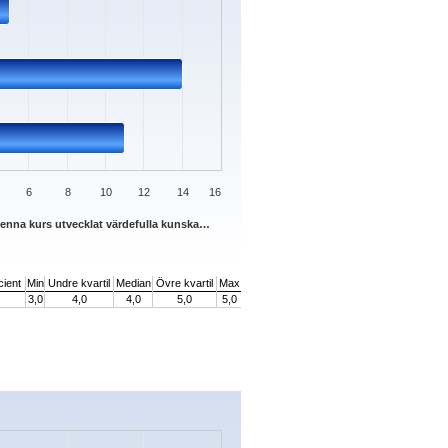
6
8
10
12
14
16
denna kurs utvecklat värdefulla kunska…
cient
Min
Undre kvartil
Median
Övre kvartil
Max
3,0
4,0
4,0
5,0
5,0
s.
Data ranges from 0 to 16.