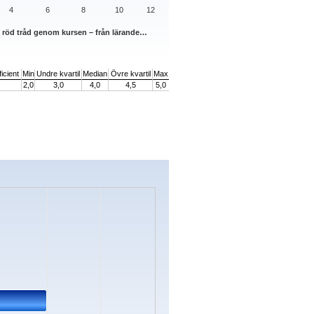
4
6
8
10
12
n röd tråd genom kursen – från lärande…
icient
Min
Undre kvartil
Median
Övre kvartil
Max
2,0
3,0
4,0
4,5
5,0
s.
Data ranges from 0 to 16.