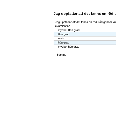
Jag uppfattar att det fanns en röd 
Jag uppfattar att det fanns en röd tråd genom kur
examination.
i mycket liten grad
i liten grad
delvis
i hög grad
i mycket hög grad
Summa