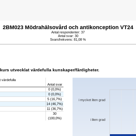
2BM023 Mödrahälsovård och antikonception VT24
Antal respondenter: 37
Antal svar: 30
Svarsfrekvens: 81,08 %
kurs utvecklat värdefulla kunskaper/färdigheter.
Chart
 värdefulla
Antal svar
Bar chart with 5 bars.
0 (0,0%)
The chart has 1 X axis displaying categorie
0 (0,0%)
The chart has 1 Y axis displaying values. 
5 (16,7%)
i mycket liten grad
14 (46,7%)
11 (36,7%)
30
(100,0%)
i liten grad