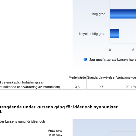
i hög grad
i mycket hög grad
0
5
Jag uppfattar att kursen har s
End of interactive chart.
Medelvärde
Standardavvikelse
Variationskoef
tt vetenskapligt förhållningssätt
eget sökande och värdering av information).
3,6
0,7
20,1 %
llmötesgående under kursens gång för idéer och synpunkter
l.
Chart
nder kursens gång för idéer och
Bar chart with 5 bars.
Antal svar
The chart has 1 X axis displaying categorie
0 (0,0%)
The chart has 1 Y axis displaying values. 