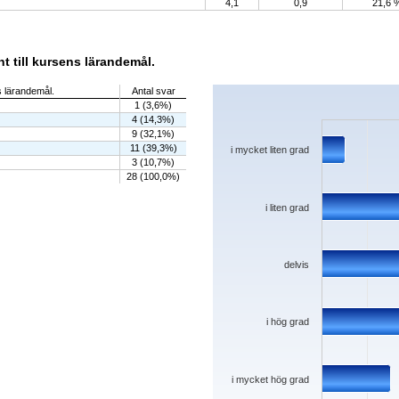
4,1
0,9
21,6 
 till kursens lärandemål.
Chart
s lärandemål.
Antal svar
1 (3,6%)
Bar chart with 5 bars.
4 (14,3%)
The chart has 1 X axis displaying categorie
The chart has 1 Y axis displaying values. D
9 (32,1%)
11 (39,3%)
i mycket liten grad
3 (10,7%)
28 (100,0%)
i liten grad
delvis
i hög grad
i mycket hög grad