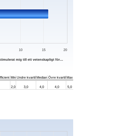
10
15
20
timulerat mig till ett vetenskapligt för…
ficient
Min
Undre kvartil
Median
Övre kvartil
Max
2,0
3,0
4,0
4,0
5,0
s.
Data ranges from 0 to 13.