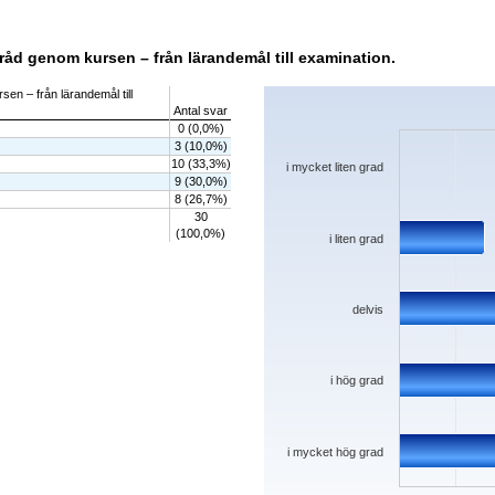
tråd genom kursen – från lärandemål till examination.
Chart
sen – från lärandemål till
Antal svar
Bar chart with 5 bars.
0 (0,0%)
The chart has 1 X axis displaying categorie
3 (10,0%)
The chart has 1 Y axis displaying values. 
10 (33,3%)
i mycket liten grad
9 (30,0%)
8 (26,7%)
30
(100,0%)
i liten grad
delvis
i hög grad
i mycket hög grad