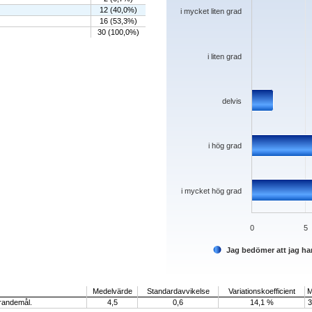
12 (40,0%)
i mycket liten grad
16 (53,3%)
30 (100,0%)
i liten grad
delvis
i hög grad
i mycket hög grad
0
5
Jag bedömer att jag ha
End of interactive chart.
Medelvärde
Standardavvikelse
Variationskoefficient
M
ärandemål.
4,5
0,6
14,1 %
3