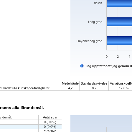
delvis
i hög grad
i mycket hög grad
0
2
4
Jag uppfattar att jag genom 
End of interactive chart.
Medelvärde
Standardavvikelse
Variationskoeffi
t värdefulla kunskaper/färdigheter.
4,2
0,7
17,0 %
rsens alla lärandemål.
Chart
randemål.
Antal svar
0 (0,0%)
Bar chart with 5 bars.
0 (0,0%)
The chart has 1 X axis displaying categorie
The chart has 1 Y axis displaying values. 
2 (6,7%)