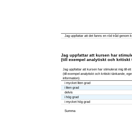
Jag uppfattar att det fanns en röd tråd genom ku
Jag uppfattar att kursen har stimule
(till exempel analytiskt och kritis
Jag uppfattar att kursen har stimulerat mig till ett
(till exempel analytiskt och kritiskt tänkande, e
information).
i mycket liten grad
i liten grad
delvis
i hög grad
i mycket hög grad
Summa