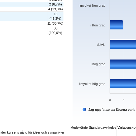
2 (6,7%)
i mycket liten grad
4 (13,3%)
13
(43,3%)
11 (36,7%)
i liten grad
30
(100,0%)
delvis
i hög grad
i mycket hög grad
0
2
Jag uppfattar att lärarna var
End of interactive chart.
Medelvärde
Standardavvikelse
Variationskoe
e under kursens gång för idéer och synpunkter