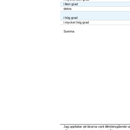
i liten grad
delvis
i hög grad
i mycket hög grad
Summa
Jag uppfattar att lärarna varit tillmötesgåend