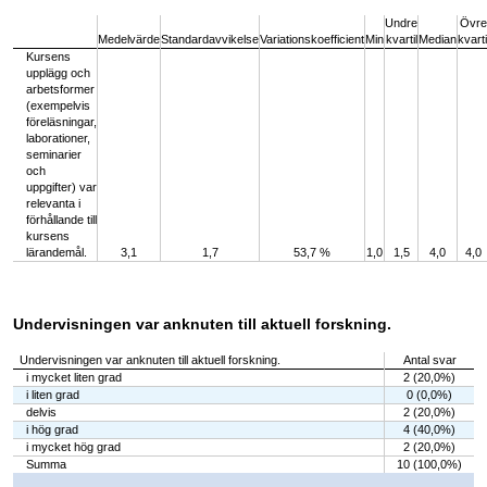
End of interactive chart.
Undre
Övre
Medelvärde
Standardavvikelse
Variationskoefficient
Min
kvartil
Median
kvarti
Kursens
upplägg och
arbetsformer
(exempelvis
föreläsningar,
laborationer,
seminarier
och
uppgifter) var
relevanta i
förhållande till
kursens
lärandemål.
3,1
1,7
53,7 %
1,0
1,5
4,0
4,0
Undervisningen var anknuten till aktuell forskning.
Undervisningen var anknuten till aktuell forskning.
Antal svar
i mycket liten grad
2 (20,0%)
i liten grad
0 (0,0%)
delvis
2 (20,0%)
i hög grad
4 (40,0%)
i mycket hög grad
2 (20,0%)
Summa
10 (100,0%)
Chart