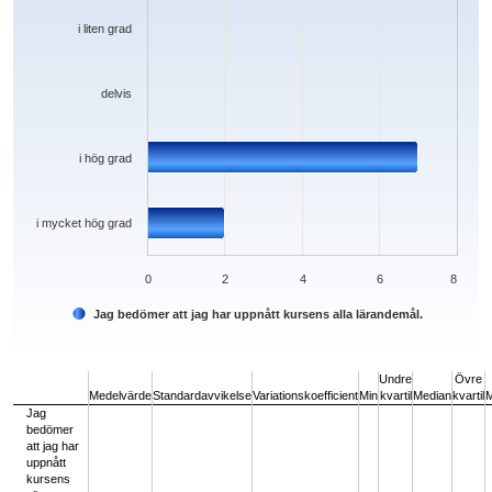
i liten grad
delvis
i hög grad
i mycket hög grad
0
2
4
6
8
Jag bedömer att jag har uppnått kursens alla lärandemål.
End of interactive chart.
Undre
Övre
Medelvärde
Standardavvikelse
Variationskoefficient
Min
kvartil
Median
kvartil
Jag
bedömer
att jag har
uppnått
kursens