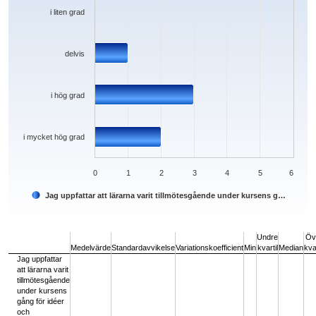
i liten grad
delvis
i hög grad
i mycket hög grad
0
1
2
3
4
5
6
Jag uppfattar att lärarna varit tillmötesgående under kursens g…
End of interactive chart.
Undre
Öv
Medelvärde
Standardavvikelse
Variationskoefficient
Min
kvartil
Median
kvar
Jag uppfattar
att lärarna varit
tillmötesgående
under kursens
gång för idéer
och