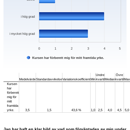
i hög grad
i mycket hög grad
0
1
2
3
4
5
Kursen har förberett mig för mitt framtida yrke.
End of interactive chart.
Undre
Övre
Medelvärde
Standardavvikelse
Variationskoefficient
Min
kvartil
Median
kvartil
Max
Kursen
har
förberett
mig för
mitt
framtida
yrke.
3,5
1,5
43,6 %
1,0
2,5
4,0
4,5
5,0
Jag har haft en klar bild av vad som förväntades av mig under