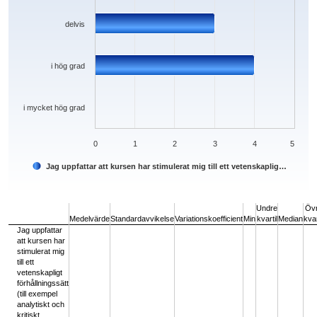
delvis
i hög grad
i mycket hög grad
0
1
2
3
4
5
Jag uppfattar att kursen har stimulerat mig till ett vetenskaplig…
End of interactive chart.
Undre
Öv
Medelvärde
Standardavvikelse
Variationskoefficient
Min
kvartil
Median
kvar
Jag uppfattar
att kursen har
stimulerat mig
till ett
vetenskapligt
förhållningssätt
(till exempel
analytiskt och
kritiskt