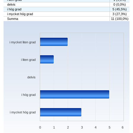
delvis
0 (0,0%)
i hög grad
5 (45,5%)
i mycket hög grad
3 (27,3%)
Summa
11 (100,0%)
Chart
Bar chart with 5 bars.
The chart has 1 X axis displaying categories.
The chart has 1 Y axis displaying values. Data ranges from 0 to 5.
i mycket liten grad
i liten grad
delvis
i hög grad
i mycket hög grad
0
1
2
3
4
5
6