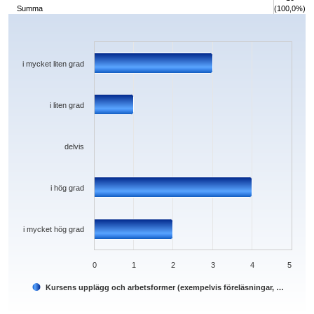
Summa
(100,0%)
Chart
Bar chart with 5 bars.
The chart has 1 X axis displaying categories.
The chart has 1 Y axis displaying values. Data ranges from 0 to 4.
i mycket liten grad
i liten grad
delvis
i hög grad
i mycket hög grad
0
1
2
3
4
5
Kursens upplägg och arbetsformer (exempelvis föreläsningar, …