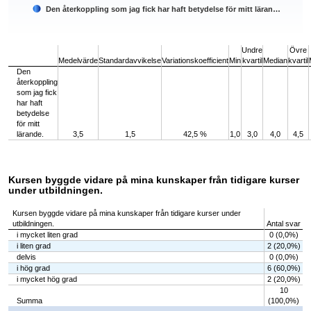
Den återkoppling som jag fick har haft betydelse för mitt läran…
End of interactive chart.
Undre
Övre
Medelvärde
Standardavvikelse
Variationskoefficient
Min
kvartil
Median
kvartil
Den
återkoppling
som jag fick
har haft
betydelse
för mitt
lärande.
3,5
1,5
42,5 %
1,0
3,0
4,0
4,5
Kursen byggde vidare på mina kunskaper från tidigare kurser
under utbildningen.
Kursen byggde vidare på mina kunskaper från tidigare kurser under
utbildningen.
Antal svar
i mycket liten grad
0 (0,0%)
i liten grad
2 (20,0%)
delvis
0 (0,0%)
i hög grad
6 (60,0%)
i mycket hög grad
2 (20,0%)
10
Summa
(100,0%)
Chart