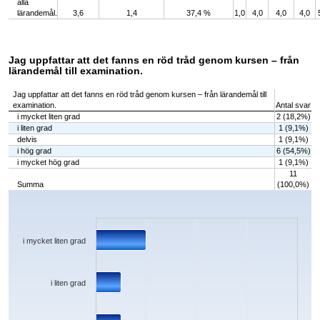
alla
lärandemål.
3,6
1,4
37,4 %
1,0
4,0
4,0
4,0
Jag uppfattar att det fanns en röd tråd genom kursen – från
lärandemål till examination.
Jag uppfattar att det fanns en röd tråd genom kursen – från lärandemål till
examination.
Antal svar
i mycket liten grad
2 (18,2%)
i liten grad
1 (9,1%)
delvis
1 (9,1%)
i hög grad
6 (54,5%)
i mycket hög grad
1 (9,1%)
11
Summa
(100,0%)
Chart
Bar chart with 5 bars.
The chart has 1 X axis displaying categories.
The chart has 1 Y axis displaying values. Data ranges from 1 to 6.
i mycket liten grad
i liten grad