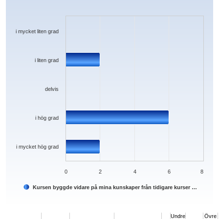
Bar chart with 5 bars.
The chart has 1 X axis displaying categories.
The chart has 1 Y axis displaying values. Data ranges from 0 to 6.
i mycket liten grad
i liten grad
delvis
i hög grad
i mycket hög grad
0
2
4
6
8
Kursen byggde vidare på mina kunskaper från tidigare kurser …
End of interactive chart.
Undre
Övre