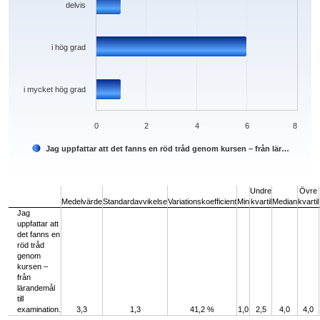
delvis
i hög grad
i mycket hög grad
0
2
4
6
8
Jag uppfattar att det fanns en röd tråd genom kursen – från lär…
End of interactive chart.
Undre
Övre
Medelvärde
Standardavvikelse
Variationskoefficient
Min
kvartil
Median
kvartil
Jag
uppfattar att
det fanns en
röd tråd
genom
kursen –
från
lärandemål
till
examination.
3,3
1,3
41,2 %
1,0
2,5
4,0
4,0