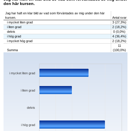
den här kursen.
Jag har haft en klar bild av vad som förväntades av mig under den här
kursen.
Antal svar
i mycket liten grad
3 (27,3%)
i liten grad
2 (18,2%)
delvis
0 (0,0%)
i hög grad
4 (36,4%)
i mycket hög grad
2 (18,2%)
11
Summa
(100,0%)
Chart
Bar chart with 5 bars.
The chart has 1 X axis displaying categories.
The chart has 1 Y axis displaying values. Data ranges from 0 to 4.
i mycket liten grad
i liten grad
delvis
i hög grad