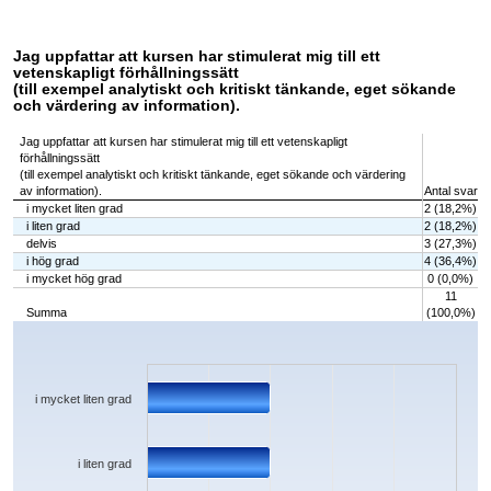
Jag uppfattar att kursen har stimulerat mig till ett
vetenskapligt förhållningssätt
(till exempel analytiskt och kritiskt tänkande, eget sökande
och värdering av information).
Jag uppfattar att kursen har stimulerat mig till ett vetenskapligt
förhållningssätt
(till exempel analytiskt och kritiskt tänkande, eget sökande och värdering
av information).
Antal svar
i mycket liten grad
2 (18,2%)
i liten grad
2 (18,2%)
delvis
3 (27,3%)
i hög grad
4 (36,4%)
i mycket hög grad
0 (0,0%)
11
Summa
(100,0%)
Chart
Bar chart with 5 bars.
The chart has 1 X axis displaying categories.
The chart has 1 Y axis displaying values. Data ranges from 0 to 4.
i mycket liten grad
i liten grad