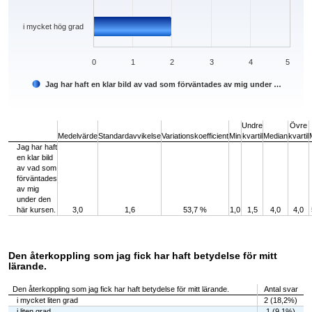
i mycket hög grad
0
1
2
3
4
5
Jag har haft en klar bild av vad som förväntades av mig under …
End of interactive chart.
Undre
Övre
Medelvärde
Standardavvikelse
Variationskoefficient
Min
kvartil
Median
kvartil
Jag har haft
en klar bild
av vad som
förväntades
av mig
under den
här kursen.
3,0
1,6
53,7 %
1,0
1,5
4,0
4,0
Den återkoppling som jag fick har haft betydelse för mitt
lärande.
Den återkoppling som jag fick har haft betydelse för mitt lärande.
Antal svar
i mycket liten grad
2 (18,2%)
i liten grad
1 (9,1%)