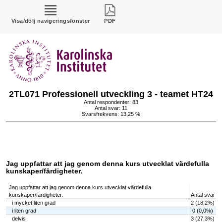
Visa/dölj navigeringsfönster
PDF
2TL071 Professionell utveckling 3 - teamet HT24
Antal respondenter: 83
Antal svar: 11
Svarsfrekvens: 13,25 %
Jag uppfattar att jag genom denna kurs utvecklat värdefulla
kunskaper/färdigheter.
Jag uppfattar att jag genom denna kurs utvecklat värdefulla
kunskaper/färdigheter.
Antal svar
i mycket liten grad
2 (18,2%)
i liten grad
0 (0,0%)
delvis
3 (27,3%)