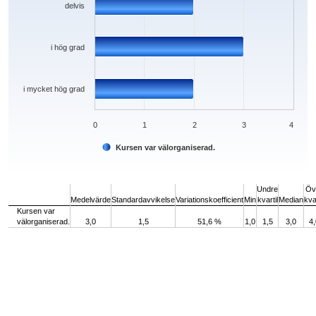
delvis
i hög grad
i mycket hög grad
0
1
2
3
4
Kursen var välorganiserad.
End of interactive chart.
Undre
Öv
Medelvärde
Standardavvikelse
Variationskoefficient
Min
kvartil
Median
kvar
Kursen var
välorganiserad.
3,0
1,5
51,6 %
1,0
1,5
3,0
4,