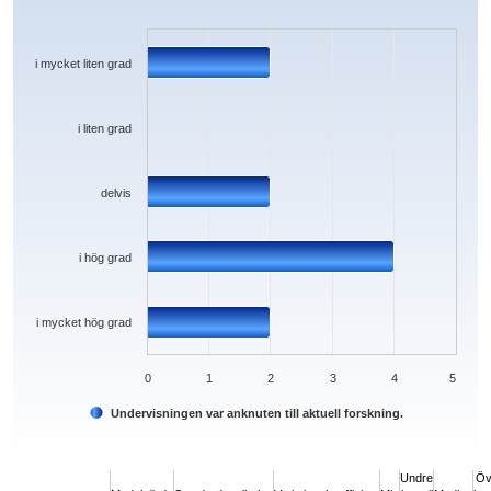
Bar chart with 5 bars.
The chart has 1 X axis displaying categories.
The chart has 1 Y axis displaying values. Data ranges from 0 to 4.
i mycket liten grad
i liten grad
delvis
i hög grad
i mycket hög grad
0
1
2
3
4
5
Undervisningen var anknuten till aktuell forskning.
End of interactive chart.
Undre
Öv