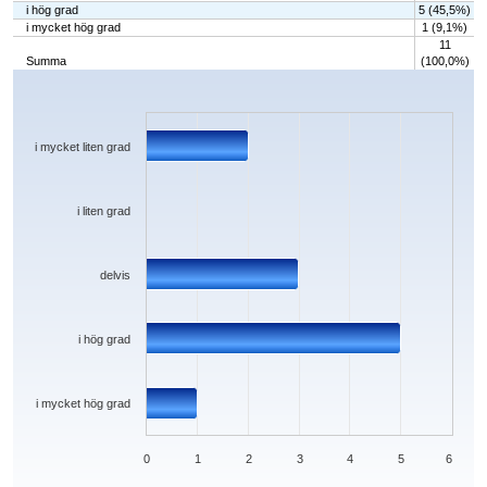
i hög grad
5 (45,5%)
i mycket hög grad
1 (9,1%)
11
Summa
(100,0%)
Chart
Bar chart with 5 bars.
The chart has 1 X axis displaying categories.
The chart has 1 Y axis displaying values. Data ranges from 0 to 5.
i mycket liten grad
i liten grad
delvis
i hög grad
i mycket hög grad
0
1
2
3
4
5
6