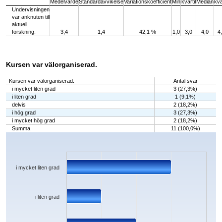
Medelvärde
Standardavvikelse
Variationskoefficient
Min
kvartil
Median
kva
Undervisningen
var anknuten till
aktuell
forskning.
3,4
1,4
42,1 %
1,0
3,0
4,0
4
Kursen var välorganiserad.
Kursen var välorganiserad.
Antal svar
i mycket liten grad
3 (27,3%)
i liten grad
1 (9,1%)
delvis
2 (18,2%)
i hög grad
3 (27,3%)
i mycket hög grad
2 (18,2%)
Summa
11 (100,0%)
Chart
Bar chart with 5 bars.
The chart has 1 X axis displaying categories.
The chart has 1 Y axis displaying values. Data ranges from 1 to 3.
i mycket liten grad
i liten grad