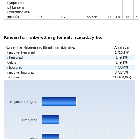
synpunkter
på kursens
utformning och
innehåll.
2,7
1,7
63,7 %
1,0
1,0
3,0
4,
Kursen har förberett mig för mitt framtida yrke.
Kursen har förberett mig för mitt framtida yrke.
Antal svar
i mycket liten grad
2 (18,2%)
i liten grad
1 (9,1%)
delvis
1 (9,1%)
i hög grad
4 (36,4%)
i mycket hög grad
3 (27,3%)
Summa
11 (100,0%)
Chart
Bar chart with 5 bars.
The chart has 1 X axis displaying categories.
The chart has 1 Y axis displaying values. Data ranges from 1 to 4.
i mycket liten grad
i liten grad
delvis