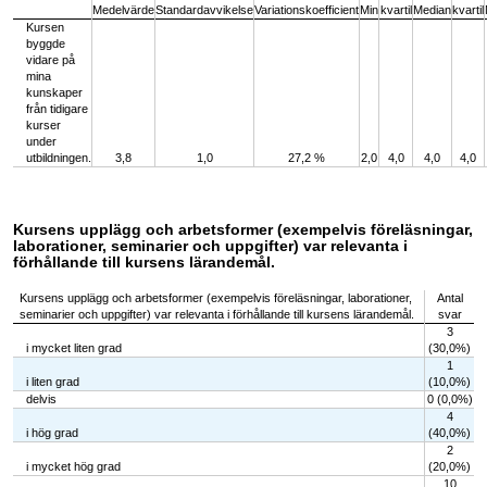
Medelvärde
Standardavvikelse
Variationskoefficient
Min
kvartil
Median
kvartil
Kursen
byggde
vidare på
mina
kunskaper
från tidigare
kurser
under
utbildningen.
3,8
1,0
27,2 %
2,0
4,0
4,0
4,0
Kursens upplägg och arbetsformer (exempelvis föreläsningar,
laborationer, seminarier och uppgifter) var relevanta i
förhållande till kursens lärandemål.
Kursens upplägg och arbetsformer (exempelvis föreläsningar, laborationer,
Antal
seminarier och uppgifter) var relevanta i förhållande till kursens lärandemål.
svar
3
i mycket liten grad
(30,0%)
1
i liten grad
(10,0%)
delvis
0 (0,0%)
4
i hög grad
(40,0%)
2
i mycket hög grad
(20,0%)
10