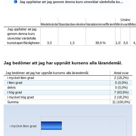
Jag uppfattar att jag genom denna kurs utvecklat värdefulla ku…
End of interactive chart.
Undre
Medelvärde
Standardavvikelse
Variationskoefficient
Min
kvartil
Med
Jag uppfattar att jag
genom denna kurs
utvecklat värdefulla
kunskaper/färdigheter.
3,3
1,3
38,9 %
1,0
3,0
4
Jag bedömer att jag har uppnått kursens alla lärandemål.
Jag bedömer att jag har uppnått kursens alla lärandemål.
Antal svar
i mycket liten grad
2 (18,2%)
i liten grad
0 (0,0%)
delvis
0 (0,0%)
i hög grad
7 (63,6%)
i mycket hög grad
2 (18,2%)
Summa
11 (100,0%)
Chart
Bar chart with 5 bars.
The chart has 1 X axis displaying categories.
The chart has 1 Y axis displaying values. Data ranges from 0 to 7.
i mycket liten grad