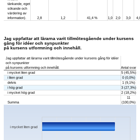
tänkande, eget
sökande och
värdering av
information).
2,8
1,2
41,4 %
1,0
2,0
3,0
4,
Jag uppfattar att lärarna varit tillmötesgående under kursens
gång för idéer och synpunkter
på kursens utformning och innehåll.
Jag uppfattar att lärarna varit tillmötesgående under kursens gång för idéer
och synpunkter
på kursens utformning och innehåll.
Antal svar
i mycket liten grad
5 (45,5%)
i liten grad
0 (0,0%)
delvis
1 (9,1%)
i hög grad
3 (27,3%)
i mycket hög grad
2 (18,2%)
11
Summa
(100,0%)
Chart
Bar chart with 5 bars.
The chart has 1 X axis displaying categories.
The chart has 1 Y axis displaying values. Data ranges from 0 to 5.
i mycket liten grad